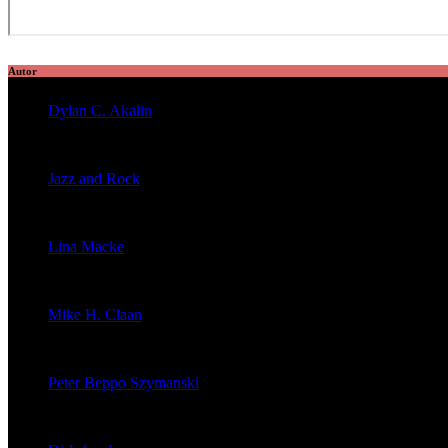
Autor
Dylan C. Akalin
veröffentlichte 2056 Artikel
Jazz and Rock
veröffentlichte 1603 Artikel
Lina Macke
veröffentlichte 176 Artikel
Mike H. Claan
veröffentlichte 121 Artikel
Peter Beppo Szymanski
veröffentlichte 39 Artikel