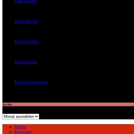
Dirk Jacoby
veröffentlichte 32 Artikel
Tania Rusca
veröffentlichte 29 Artikel
Freda Ressel
veröffentlichte 23 Artikel
Julian Falke
veröffentlichte 8 Artikel
Richard Bongartz
veröffentlichte 7 Artikel
Archiv
Archiv
Home
Konzerte