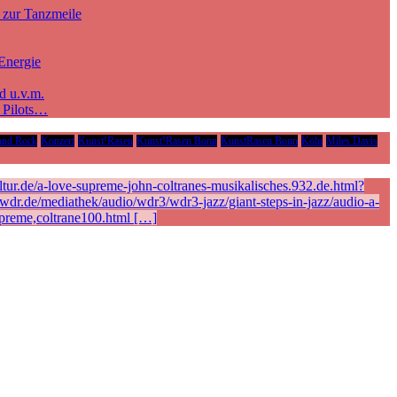
 zur Tanzmeile
Energie
d u.v.m.
e Pilots…
und Rock
Konzert
Kunst!Rasen
Kunst!Rasen Bonn
KunstRasen Bonn
Köln
Miles Davis
ur.de/a-love-supreme-john-coltranes-musikalisches.932.de.html?
r.de/mediathek/audio/wdr3/wdr3-jazz/giant-steps-in-jazz/audio-a-
preme,coltrane100.html […]