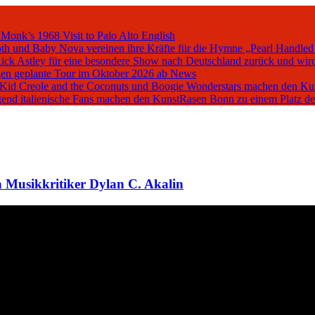
 Monk’s 1968 Visit to Palo Alto
English
oth und Baby Nova vereinen ihre Kräfte für die Hymne „Pearl Handled
Rick Astley für eine besondere Show nach Deutschland zurück und wird
en geplante Tour im Oktober 2026 ab
News
, Kid Creole and the Coconuts und Boogie Wonderstars machen den K
iegend italienische Fans machen den KunstRasen Bonn zu einem Platz d
 Musikkritiker Dylan C. Akalin