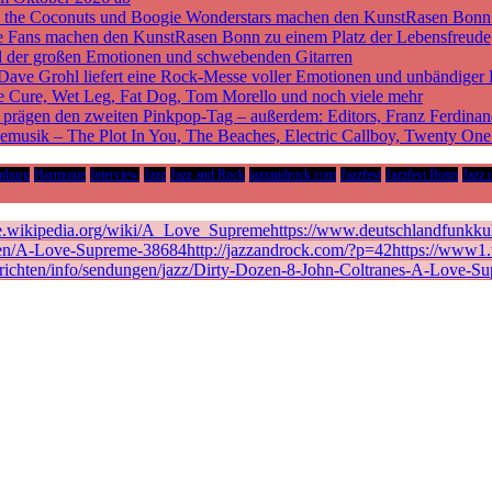
nd the Coconuts und Boogie Wonderstars machen den KunstRasen Bonn
sche Fans machen den KunstRasen Bonn zu einem Platz der Lebensfreude
d der großen Emotionen und schwebenden Gitarren
 Dave Grohl liefert eine Rock-Messe voller Emotionen und unbändiger 
he Cure, Wet Leg, Fat Dog, Tom Morello und noch viele mehr
rägen den zweiten Pinkpop-Tag – außerdem: Editors, Franz Ferdinan
vemusik – The Plot In You, The Beaches, Electric Callboy, Twenty On
mburg
Harmonie
Interview
Jazz
Jazz and Rock
jazzandrock.com
Jazzfest
Jazzfest Bonn
Jazz 
de.wikipedia.org/wiki/A_Love_Supremehttps://www.deutschlandfunkkult
en/A-Love-Supreme-38684http://jazzandrock.com/?p=42https://www1.wd
richten/info/sendungen/jazz/Dirty-Dozen-8-John-Coltranes-A-Love-Su