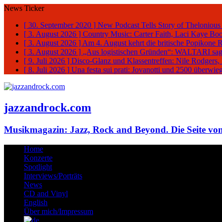
News Ticker
[ 30. September 2020 ]
New Podcast Tells Story of Thelonious
[ 3. August 2026 ]
Country Music: Carter Faith, Laci Kaye Bo
[ 3. August 2026 ]
Am 4. August kehrt die britische Popikone 
[ 3. August 2026 ]
„Aus logistischen Gründen“: WALTARI sag
[ 9. Juli 2026 ]
Disco-Glanz und Klassentreffen: Nile Rodgers
[ 8. Juli 2026 ]
Una festa sui prati: Jovanotti und 2500 überw
jazzandrock.com
Musikmagazin: Jazz, Rock and Beyond. Die Seite von
Home
Konzerte
Spotlight
Interviews/Porträts
News
CD and Vinyl
English
Über mich/Impressum