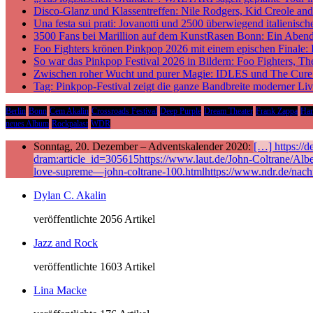
Disco-Glanz und Klassentreffen: Nile Rodgers, Kid Creole a
Una festa sui prati: Jovanotti und 2500 überwiegend italieni
3500 Fans bei Marillion auf dem KunstRasen Bonn: Ein Aben
Foo Fighters krönen Pinkpop 2026 mit einem epischen Finale:
So war das Pinkpop Festival 2026 in Bildern: Foo Fighters, T
Zwischen roher Wucht und purer Magie: IDLES und The Cure p
Tag: Pinkpop-Festival zeigt die ganze Bandbreite moderner Li
Berlin
Bonn
Cem Akalin
Crossroads Festival
Deep Purple
Dream Theater
Frank Zappa
Ha
neues Album
Rockpalast
WDR
Sonntag, 20. Dezember – Adventskalender 2020:
[…] https://
dram:article_id=305615https://www.laut.de/John-Coltrane/Alb
love-supreme—john-coltrane-100.htmlhttps://www.ndr.de/nach
Dylan C. Akalin
veröffentlichte 2056 Artikel
Jazz and Rock
veröffentlichte 1603 Artikel
Lina Macke