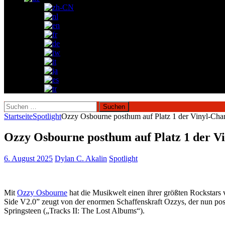
Suchen
nach:
Startseite
Spotlight
Ozzy Osbourne posthum auf Platz 1 der Vinyl-Char
Ozzy Osbourne posthum auf Platz 1 der Vi
6. August 2025
Dylan C. Akalin
Spotlight
Mit
Ozzy Osbourne
hat die Musikwelt einen ihrer größten Rockstar
Side V2.0” zeugt von der enormen Schaffenskraft Ozzys, der nun posth
Springsteen („Tracks II: The Lost Albums“).