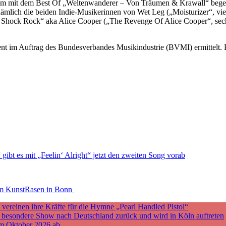
iläum mit dem Best Of „Weltenwanderer – Von Träumen & Krawall“ bege
s, nämlich die beiden Indie-Musikerinnen von Wet Leg („Moisturizer“,
 Shock Rock“ aka Alice Cooper („The Revenge Of Alice Cooper“, sechs
t im Auftrag des Bundesverbandes Musikindustrie (BVMI) ermittelt. Ba
bt es mit „Feelin‘ Alright“ jetzt den zweiten Song vorab
em KunstRasen in Bonn
ereinen ihre Kräfte für die Hymne „Pearl Handled Pistol“
ne besondere Show nach Deutschland zurück und wird in Köln auftreten
m Oktober 2026 ab