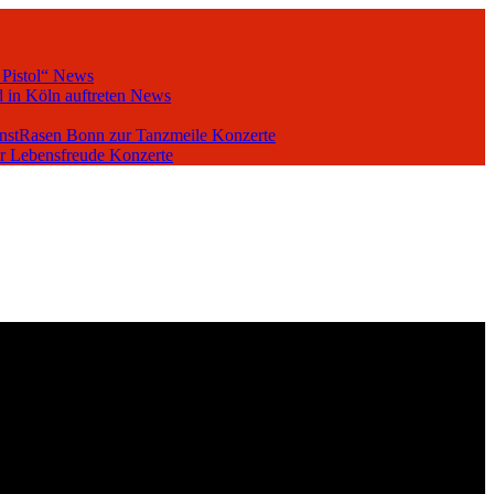
 Pistol“
News
 in Köln auftreten
News
unstRasen Bonn zur Tanzmeile
Konzerte
er Lebensfreude
Konzerte