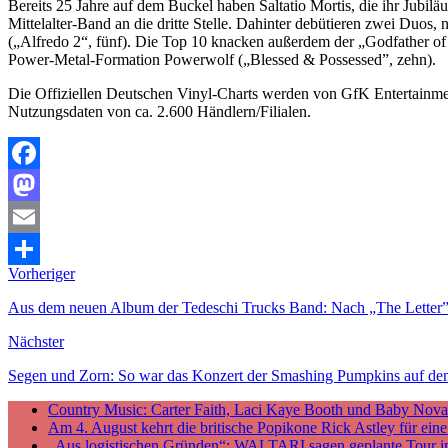
Bereits 25 Jahre auf dem Buckel haben Saltatio Mortis, die ihr Jub
Mittelalter-Band an die dritte Stelle. Dahinter debütieren zwei Duo
(„Alfredo 2“, fünf). Die Top 10 knacken außerdem der „Godfather of
Power-Metal-Formation Powerwolf („Blessed & Possessed”, zehn).
Die Offiziellen Deutschen Vinyl-Charts werden von GfK Entertainmen
Nutzungsdaten von ca. 2.600 Händlern/Filialen.
Facebook
Mastodon
Email
Vorheriger
Teilen
Aus dem neuen Album der Tedeschi Trucks Band: Nach „The Letter” gi
Nächster
Segen und Zorn: So war das Konzert der Smashing Pumpkins auf d
Country Music: Carter Faith, Laci Kaye Booth und Baby Nova v
Am 4. August kehrt die britische Popikone Rick Astley für ei
„Aus logistischen Gründen“: WALTARI sagen geplante Tour i