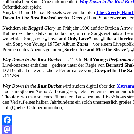
kalifornischen Santa Cruz dokumentiert.
Way Down in the Rust Buc
Öffentlichkeit spielte.
Vinyl, CD und Deluxe-Boxsets werden über den
The Greedy Hand 
Down In The Rust Bucket
über den Greedy Hand Store erwerben, er
Nachdem sie
Ragged Glory
im Frühjahr 1990 auf der Broken Arrow 
Bühne des The Catalyst in Santa Cruz, um die Songs erstmals auf ein
wobei sich Songs wie
„Love and Only Love”
und
„Like a Hurric
– ein Song von Youngs 1975er-Album
Zuma
– vor einem Livepublik
Premieren des Abends gehören „
Surfer Joe and Moe the Sleaze”,
„
Way Down in the Rust Bucket
­ ­­
– #11.5 in
Neil Youngs
Performance
Livekonzertes enthalten – gedreht unter der Regie von
Bernard Sha
DVD enthält eine zusätzliche Performance von „
Cowgirl In The S
2CD-Set.
Way Down in the Rust Bucket
wird zudem digital über den
Xstream
höchstmöglichen Audio-Auflösung vor, neben einem schier unendliche
Theater
, wo man seltenes Filmmaterial ansehen und Live-Shows st
den Verlauf eines halben Jahrhunderts ein solch unermesslich große
hat. (Quelle: Oktoberpromotion)
Facebook