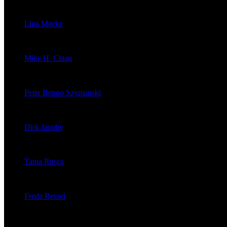
veröffentlichte 1603 Artikel
Lina Macke
veröffentlichte 176 Artikel
Mike H. Claan
veröffentlichte 121 Artikel
Peter Beppo Szymanski
veröffentlichte 39 Artikel
Dirk Jacoby
veröffentlichte 32 Artikel
Tania Rusca
veröffentlichte 29 Artikel
Freda Ressel
veröffentlichte 23 Artikel