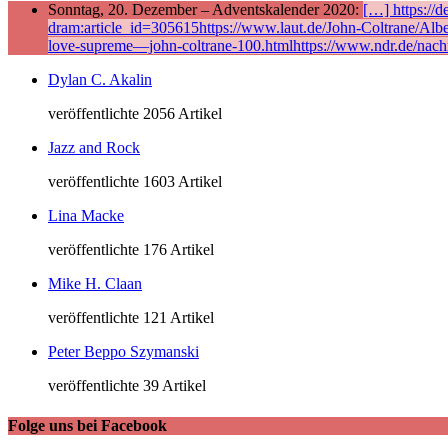
Sonntag, 20. Dezember – Adventskalender 2020:
[…] https://
dram:article_id=305615https://www.laut.de/John-Coltrane/Alb
love-supreme—john-coltrane-100.htmlhttps://www.ndr.de/nach
Dylan C. Akalin
veröffentlichte 2056 Artikel
Jazz and Rock
veröffentlichte 1603 Artikel
Lina Macke
veröffentlichte 176 Artikel
Mike H. Claan
veröffentlichte 121 Artikel
Peter Beppo Szymanski
veröffentlichte 39 Artikel
Folge uns bei Facebook