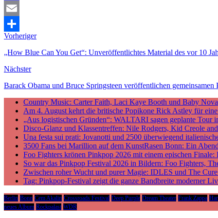
Mastodon
Email
Vorheriger
Teilen
„How Blue Can You Get“: Unveröffentlichtes Material des vor 10 J
Nächster
Barack Obama und Bruce Springsteen veröffentlichen gemeinsamen
Country Music: Carter Faith, Laci Kaye Booth und Baby Nova v
Am 4. August kehrt die britische Popikone Rick Astley für ei
„Aus logistischen Gründen“: WALTARI sagen geplante Tour i
Disco-Glanz und Klassentreffen: Nile Rodgers, Kid Creole a
Una festa sui prati: Jovanotti und 2500 überwiegend italieni
3500 Fans bei Marillion auf dem KunstRasen Bonn: Ein Aben
Foo Fighters krönen Pinkpop 2026 mit einem epischen Finale:
So war das Pinkpop Festival 2026 in Bildern: Foo Fighters, T
Zwischen roher Wucht und purer Magie: IDLES und The Cure p
Tag: Pinkpop-Festival zeigt die ganze Bandbreite moderner Li
Berlin
Bonn
Cem Akalin
Crossroads Festival
Deep Purple
Dream Theater
Frank Zappa
Ha
neues Album
Rockpalast
WDR