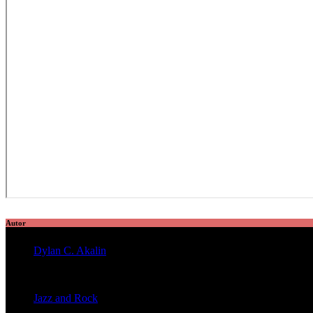
Autor
Dylan C. Akalin
veröffentlichte 2056 Artikel
Jazz and Rock