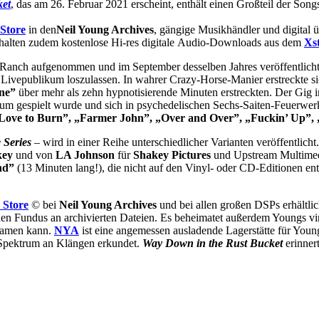
ket
, das am 26. Februar 2021 erscheint, enthält einen Großteil der Son
Store
in den
Neil Young Archives
, gängige Musikhändler und digital 
halten zudem kostenlose Hi-res digitale Audio-Downloads aus dem
Xs
Ranch aufgenommen und im September desselben Jahres veröffentlicht
 Livepublikum loszulassen. In wahrer Crazy-Horse-Manier erstreckte si
ane”
über mehr als zehn hypnotisierende Minuten erstreckten. Der Gig i
um gespielt wurde und sich in psychedelischen Sechs-Saiten-Feuerwer
Love to Burn”,
„Farmer John”, „Over and Over”, „Fuckin’ Up”, „
 Series
– wird in einer Reihe unterschiedlicher Varianten veröffentlic
key
und von
LA Johnson
für
Shakey Pictures
und Upstream Multimedi
and”
(13 Minuten lang!), die nicht auf den Vinyl- oder CD-Editionen ent
 Store
© bei
Neil Young Archives
und bei allen großen DSPs erhältlic
n Fundus an archivierten Dateien. Es beheimatet außerdem Youngs virt
reamen kann.
NYA
ist eine angemessen ausladende Lagerstätte für Young
s Spektrum an Klängen erkundet.
Way Down in the Rust Bucket
erinner