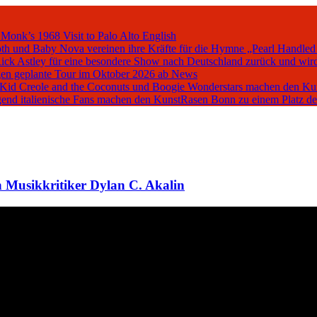
 Monk’s 1968 Visit to Palo Alto
English
oth und Baby Nova vereinen ihre Kräfte für die Hymne „Pearl Handled
Rick Astley für eine besondere Show nach Deutschland zurück und wird
en geplante Tour im Oktober 2026 ab
News
, Kid Creole and the Coconuts und Boogie Wonderstars machen den K
iegend italienische Fans machen den KunstRasen Bonn zu einem Platz d
 Musikkritiker Dylan C. Akalin