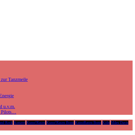
 zur Tanzmeile
Energie
d u.v.m.
e Pilots…
und Rock
Konzert
Kunst!Rasen
Kunst!Rasen Bonn
KunstRasen Bonn
Köln
Miles Davis