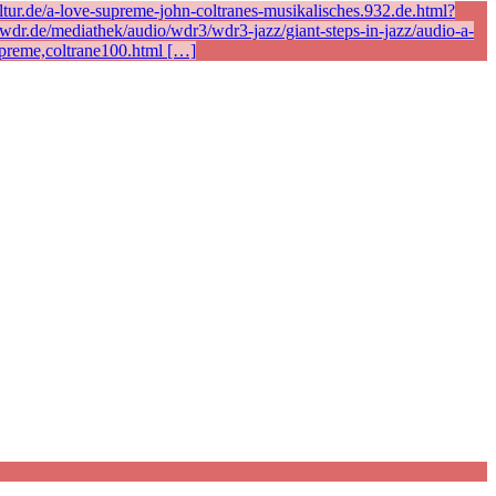
ur.de/a-love-supreme-john-coltranes-musikalisches.932.de.html?
r.de/mediathek/audio/wdr3/wdr3-jazz/giant-steps-in-jazz/audio-a-
preme,coltrane100.html […]