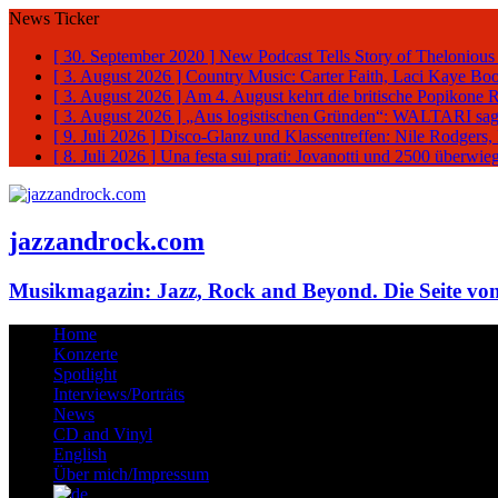
News Ticker
[ 30. September 2020 ]
New Podcast Tells Story of Thelonious
[ 3. August 2026 ]
Country Music: Carter Faith, Laci Kaye Bo
[ 3. August 2026 ]
Am 4. August kehrt die britische Popikone 
[ 3. August 2026 ]
„Aus logistischen Gründen“: WALTARI sag
[ 9. Juli 2026 ]
Disco-Glanz und Klassentreffen: Nile Rodgers
[ 8. Juli 2026 ]
Una festa sui prati: Jovanotti und 2500 überw
jazzandrock.com
Musikmagazin: Jazz, Rock and Beyond. Die Seite von
Home
Konzerte
Spotlight
Interviews/Porträts
News
CD and Vinyl
English
Über mich/Impressum