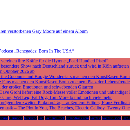
ahren verstorbenen Gary Moore auf einem Album
 Podcast „Renegades: Born In The USA“
ereinen ihre Kräfte für die Hymne „Pearl Handled Pistol“
ne besondere Show nach Deutschland zurück und wird in Köln auftreten
m Oktober 2026 ab
nd the Coconuts und Boogie Wonderstars machen den KunstRasen Bonn
sche Fans machen den KunstRasen Bonn zu einem Platz der Lebensfreude
d der großen Emotionen und schwebenden Gitarren
 Dave Grohl liefert eine Rock-Messe voller Emotionen und unbändiger 
he Cure, Wet Leg, Fat Dog, Tom Morello und noch viele mehr
rägen den zweiten Pinkpop-Tag – außerdem: Editors, Franz Ferdinan
vemusik – The Plot In You, The Beaches, Electric Callboy, Twenty On
mburg
Harmonie
Interview
Jazz
Jazz and Rock
jazzandrock.com
Jazzfest
Jazzfest Bonn
Jazz 