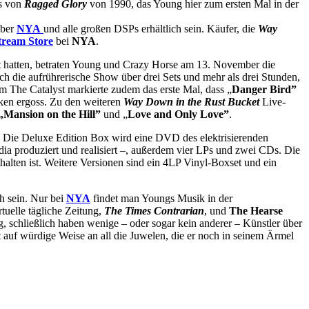
gs von
Ragged Glory
von 1990, das Young hier zum ersten Mal in der
über
NYA
und alle großen DSPs erhältlich sein. Käufer, die
Way
tream Store
bei
NYA
.
 hatten, betraten Young und Crazy Horse am 13. November die
ch die aufrührerische Show über drei Sets und mehr als drei Stunden,
m The Catalyst markierte zudem das erste Mal, dass „
Danger Bird”
ken ergoss. Zu den weiteren
Way Down in the Rust Bucket
Live-
Mansion on the Hill”
und „
Love and Only Love”
.
ht. Die Deluxe Edition Box wird eine DVD des elektrisierenden
a produziert und realisiert –, außerdem vier LPs und zwei CDs. Die
halten ist. Weitere Versionen sind ein 4LP Vinyl-Boxset und ein
h sein. Nur bei
NYA
findet man Youngs Musik in der
uelle tägliche Zeitung,
The Times Contrarian
, und
The Hearse
, schließlich haben wenige – oder sogar kein anderer – Künstler über
t auf würdige Weise an all die Juwelen, die er noch in seinem Ärmel