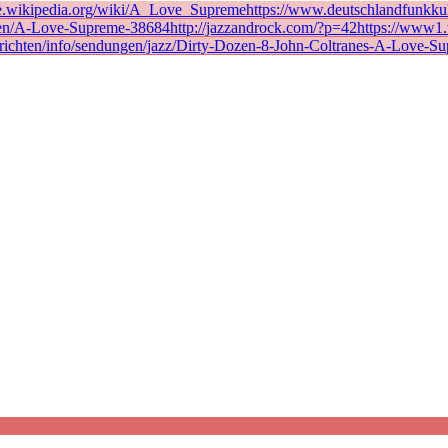
de.wikipedia.org/wiki/A_Love_Supremehttps://www.deutschlandfunkkult
en/A-Love-Supreme-38684http://jazzandrock.com/?p=42https://www1.wd
richten/info/sendungen/jazz/Dirty-Dozen-8-John-Coltranes-A-Love-Su