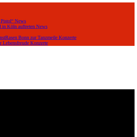
 Pistol“
News
 in Köln auftreten
News
unstRasen Bonn zur Tanzmeile
Konzerte
er Lebensfreude
Konzerte