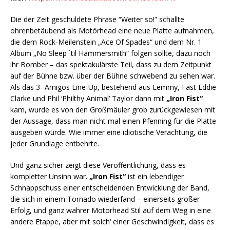
Die der Zeit geschuldete Phrase “Weiter so!” schallte
ohrenbetäubend als Motörhead eine neue Platte aufnahmen,
die dem Rock-Meilenstein „Ace Of Spades“ und dem Nr. 1
Album „No Sleep `til Hammersmith“ folgen sollte, dazu noch
ihr Bomber – das spektakulärste Teil, dass zu dem Zeitpunkt
auf der Bühne bzw. über der Bühne schwebend zu sehen war.
Als das 3- Amigos Line-Up, bestehend aus Lemmy, Fast Eddie
Clarke und Phil ‘Philthy Animal’ Taylor dann mit
„Iron Fist“
kam, wurde es von den Großmäuler grob zurückgewiesen mit
der Aussage, dass man nicht mal einen Pfenning für die Platte
ausgeben würde. Wie immer eine idiotische Verachtung, die
jeder Grundlage entbehrte.
Und ganz sicher zeigt diese Veröffentlichung, dass es
kompletter Unsinn war.
„Iron Fist“
ist ein lebendiger
Schnappschuss einer entscheidenden Entwicklung der Band,
die sich in einem Tornado wiederfand – einerseits großer
Erfolg, und ganz wahrer Motörhead Stil auf dem Weg in eine
andere Etappe, aber mit solch‘ einer Geschwindigkeit, dass es