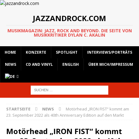
JAZZANDROCK.COM
MUSIKMAGAZIN: JAZZ, ROCK AND BEYOND. DIE SEITE VON
MUSIKKRITIKER DYLAN C. AKALIN
HOME
KONZERTE
SPOTLIGHT
INTERVIEWS/PORTRÄTS
NEWS
CD AND VINYL
ENGLISH
ÜBER MICH/IMPRESSUM
STARTSEITE
NEWS
Motörhead „IRON FIST“ kommt am
23. September 2022 als 40th Anniversary Edition auf den Markt
Motörhead „IRON FIST“ kommt