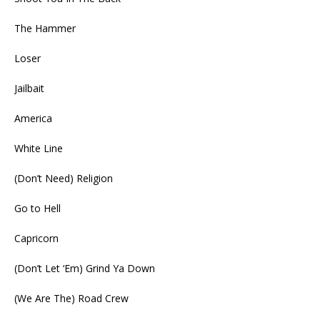
The Hammer
Loser
Jailbait
America
White Line
(Don’t Need) Religion
Go to Hell
Capricorn
(Don’t Let ‘Em) Grind Ya Down
(We Are The) Road Crew