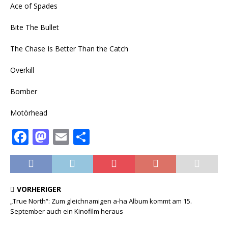
Ace of Spades
Bite The Bullet
The Chase Is Better Than the Catch
Overkill
Bomber
Motörhead
F
M
E
T
a
a
m
ei
c
st
ai
le
e
o
l
n
VORHERIGER
b
d
„True North“: Zum gleichnamigen a-ha Album kommt am 15.
September auch ein Kinofilm heraus
o
o