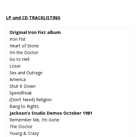
LP und CD TRACKLISTING
Original Iron Fist album
Iron Fist
Heart of Stone
I’m the Doctor
Go to Hell
Loser
Sex and Outrage
America
Shut It Down
Speedfreak
(Don’t Need) Religion
Bang to Rights
Jackson’s Studio Demos October 1981
Remember Me, I’m Gone
The Doctor
Young & Crazy