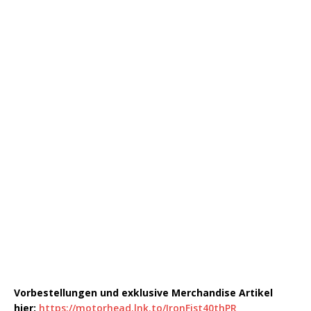
Vorbestellungen und exklusive Merchandise Artikel
hier:
https://motorhead.lnk.to/IronFist40thPR