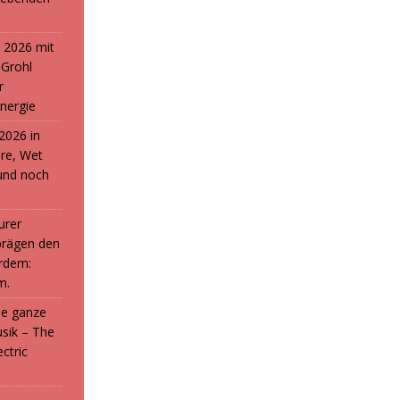
 2026 mit
 Grohl
r
nergie
2026 in
ure, Wet
und noch
urer
prägen den
rdem:
m.
die ganze
sik – The
ctric