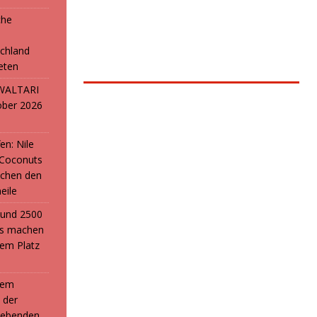
che
e
chland
reten
: WALTARI
ober 2026
en: Nile
 Coconuts
chen den
eile
i und 2500
ans machen
em Platz
 dem
 der
webenden