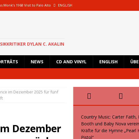
s Monk’s 1968 Visit to Palo Alto
ENGLISH
oth und Baby Nova vereinen ihre Kräfte für die Hymne „Pearl Handled Pistol“
 Rick Astley für eine besondere Show nach Deutschland zurück und wird in
SIKKRITIKER DYLAN C. AKALIN
en geplante Tour im Oktober 2026 ab
NEWS
ORTRÄTS
NEWS
CD AND VINYL
ENGLISH
ÜBE
s, Kid Creole and the Coconuts und Boogie Wonderstars machen den
wiegend italienische Fans machen den KunstRasen Bonn zu einem Platz der
ence im Dezember 2025 für fünf
ft
Country Music: Carter Faith,
Booth und Baby Nova verein
 im Dezember
Kräfte für die Hymne „Pearl
Pistol“