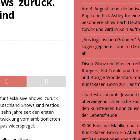
ows zurück.
Am 4. August kehrt die britis
ind
Popikone Rick Astley für ein
besondere Show nach Deuts
zurück und wird in Köln auft
„Aus logistischen Gründen“
sagen geplante Tour im Okt
ab
Disco-Glanz und Klassentreff
Rodgers, Kid Creole and the
und Boogie Wonderstars ma
KunstRasen Bonn zur Tanzm
Una festa sui prati: Jovanott
fünf exklusive Shows zurück
überwiegend italienische F
eutschland-Shows sind restlos
den KunstRasen Bonn zu ein
 zehn Jahre seit den ersten
der Lebensfreude
ntwicklung vom ambitionierten
3500 Fans bei Marillion auf
pas widerspiegelt.
KunstRasen Bonn: Ein Abend
großen Emotionen und sch
elbst erzählen: