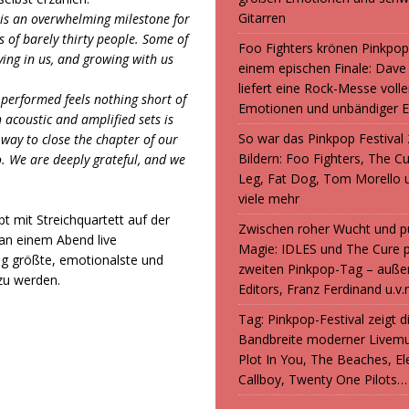
Gitarren
is an overwhelming milestone for
s of barely thirty people. Some of
Foo Fighters krönen Pinkpop
ving in us, and growing with us
einem epischen Finale: Dave
liefert eine Rock-Messe volle
performed feels nothing short of
Emotionen und unbändiger E
 acoustic and amplified sets is
So war das Pinkpop Festival 
way to close the chapter of our
Bildern: Foo Fighters, The C
. We are deeply grateful, and we
Leg, Fat Dog, Tom Morello 
viele mehr
t mit Streichquartett auf der
Zwischen roher Wucht und p
 an einem Abend live
Magie: IDLES und The Cure 
ng größte, emotionalste und
zweiten Pinkpop-Tag – auße
u werden.
Editors, Franz Ferdinand u.v.
Tag: Pinkpop-Festival zeigt 
Bandbreite moderner Livemu
Plot In You, The Beaches, Ele
Callboy, Twenty One Pilots…