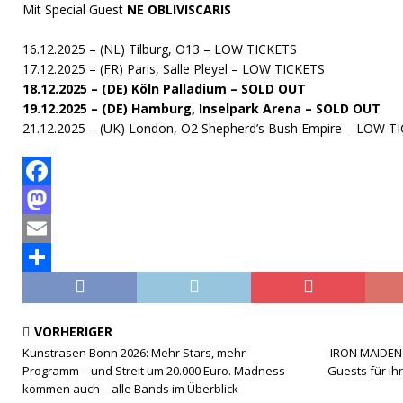
Mit Special Guest
NE OBLIVISCARIS
16.12.2025 – (NL) Tilburg, O13 – LOW TICKETS
17.12.2025 – (FR) Paris, Salle Pleyel – LOW TICKETS
18.12.2025 – (DE) Köln Palladium – SOLD OUT
19.12.2025 – (DE) Hamburg, Inselpark Arena – SOLD OUT
21.12.2025 – (UK) London, O2 Shepherd’s Bush Empire – LOW T
F
a
M
c
a
E
e
s
m
T
b
t
a
e
VORHERIGER
o
o
i
i
Kunstrasen Bonn 2026: Mehr Stars, mehr
IRON MAIDEN
Programm – und Streit um 20.000 Euro. Madness
Guests für ih
o
d
l
l
kommen auch – alle Bands im Überblick
k
o
e