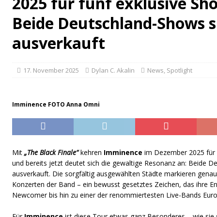
2025 für fünf exklusive Sh
Beide Deutschland-Shows s
ausverkauft
17. November 2025
Dylan C. Akalin
News
,
Spotlight
Imminence FOTO Anna Omni
Mit
„The Black Finale“
kehren
Imminence
im Dezember 2025 für 
und bereits jetzt deutet sich die gewaltige Resonanz an: Beide D
ausverkauft. Die sorgfältig ausgewählten Städte markieren genau
Konzerten der Band – ein bewusst gesetztes Zeichen, das ihre E
Newcomer bis hin zu einer der renommiertesten Live-Bands Euro
Für
Imminence
ist diese Tour etwas ganz Besonderes – wie sie s