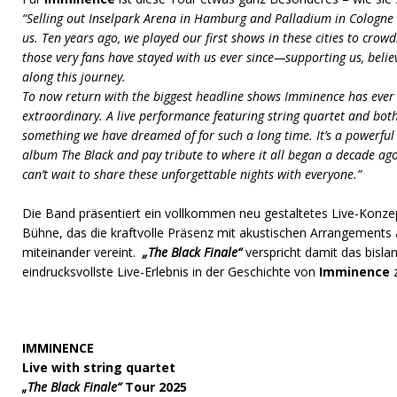
“Selling out Inselpark Arena in Hamburg and Palladium in Cologne 
us. Ten years ago, we played our first shows in these cities to crowd
those very fans have stayed with us ever since—supporting us, belie
along this journey.
To now return with the biggest headline shows Imminence has ever 
extraordinary. A live performance featuring string quartet and both
something we have dreamed of for such a long time. It’s a powerful 
album The Black and pay tribute to where it all began a decade ago
can’t wait to share these unforgettable nights with everyone.”
Die Band präsentiert ein vollkommen neu gestaltetes Live-Konzep
Bühne, das die kraftvolle Präsenz mit akustischen Arrangements
miteinander
vereint.
„The Black Finale“
verspricht damit das bisla
eindrucksvollste Live-Erlebnis in der Geschichte von
Imminence
z
IMMINENCE
Live with string quartet
„The Black Finale“
Tour 2025