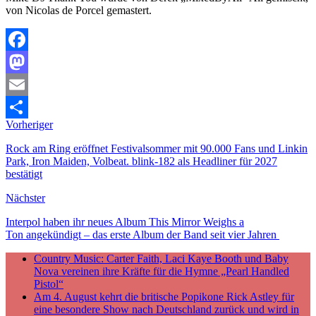
von Nicolas de Porcel gemastert.
Facebook
Mastodon
Email
Vorheriger
Teilen
Rock am Ring eröffnet Festivalsommer mit 90.000 Fans und Linkin
Park, Iron Maiden, Volbeat. blink-182 als Headliner für 2027
bestätigt
Nächster
Interpol haben ihr neues Album This Mirror Weighs a
Ton angekündigt – das erste Album der Band seit vier Jahren
Country Music: Carter Faith, Laci Kaye Booth und Baby
Nova vereinen ihre Kräfte für die Hymne „Pearl Handled
Pistol“
Am 4. August kehrt die britische Popikone Rick Astley für
eine besondere Show nach Deutschland zurück und wird in