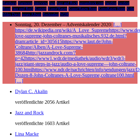
Hamburg
Harmonie
Interview
Jazz
Jazz and Rock
jazzandrock.com
Jazzfest
Jazzfest
Bonn
Jazz und Rock
Konzert
Kunst!Rasen
Kunst!Rasen Bonn
KunstRasen Bonn
Köln
Miles Davis
neues Album
Rockpalast
WDR
Sonntag, 20. Dezember – Adventskalender 2020:
[…]
https://de.wikipedia.org/wiki/A_Love_Supremehttps://www.deu
love-supreme-john-coltranes-musikalisches.932.de.html?
dram:article_id=305615https://www.laut.de/John-
Coltrane/Alben/A-Love-Supreme-
38684http://jazzandrock.com/?
p=42https://www1.wdr.de/mediathek/audio/wdr3/wdr3-
jazz/giant-steps-in-jazz/audio-a-love-supreme—john-coltrane-
100.htmlhttps://www.ndr.de/nachrichten/info/sendungen/jazz/Di
Dozen-8-John-Coltranes-A-Love-Supreme,coltrane100.html
[…]
Dylan C. Akalin
veröffentlichte 2056 Artikel
Jazz and Rock
veröffentlichte 1603 Artikel
Lina Macke