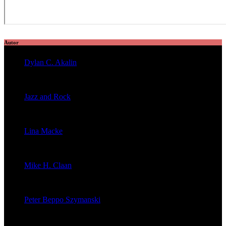
Autor
Dylan C. Akalin
veröffentlichte 2056 Artikel
Jazz and Rock
veröffentlichte 1603 Artikel
Lina Macke
veröffentlichte 176 Artikel
Mike H. Claan
veröffentlichte 121 Artikel
Peter Beppo Szymanski
veröffentlichte 39 Artikel