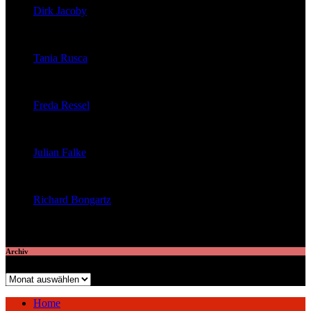
Dirk Jacoby
veröffentlichte 32 Artikel
Tania Rusca
veröffentlichte 29 Artikel
Freda Ressel
veröffentlichte 23 Artikel
Julian Falke
veröffentlichte 8 Artikel
Richard Bongartz
veröffentlichte 7 Artikel
Archiv
Archiv
Home