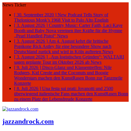
News Ticker
[ 30. September 2020 ]
New Podcast Tells Story of
Thelonious Monk’s 1968 Visit to Palo Alto
English
[ 3. August 2026 ]
Country Music: Carter Faith, Laci Kaye
Booth und Baby Nova vereinen ihre Kräfte für die Hymne
„Pearl Handled Pistol“
News
[ 3. August 2026 ]
Am 4. August kehrt die britische
Popikone Rick Astley für eine besondere Show nach
Deutschland zurück und wird in Köln auftreten
News
[ 3. August 2026 ]
„Aus logistischen Gründen“: WALTARI
sagen geplante Tour im Oktober 2026 ab
News
[ 9. Juli 2026 ]
Disco-Glanz und Klassentreffen: Nile
Rodgers, Kid Creole and the Coconuts und Boogie
Wonderstars machen den KunstRasen Bonn zur Tanzmeile
Konzerte
[ 8. Juli 2026 ]
Una festa sui prati: Jovanotti und 2500
überwiegend italienische Fans machen den KunstRasen Bonn
zu einem Platz der Lebensfreude
Konzerte
jazzandrock.com