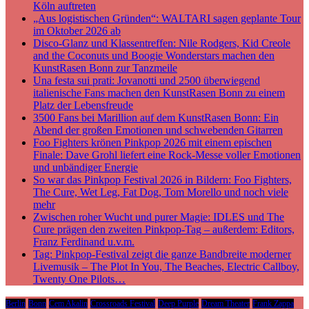
Köln auftreten
„Aus logistischen Gründen“: WALTARI sagen geplante Tour
im Oktober 2026 ab
Disco-Glanz und Klassentreffen: Nile Rodgers, Kid Creole
and the Coconuts und Boogie Wonderstars machen den
KunstRasen Bonn zur Tanzmeile
Una festa sui prati: Jovanotti und 2500 überwiegend
italienische Fans machen den KunstRasen Bonn zu einem
Platz der Lebensfreude
3500 Fans bei Marillion auf dem KunstRasen Bonn: Ein
Abend der großen Emotionen und schwebenden Gitarren
Foo Fighters krönen Pinkpop 2026 mit einem epischen
Finale: Dave Grohl liefert eine Rock-Messe voller Emotionen
und unbändiger Energie
So war das Pinkpop Festival 2026 in Bildern: Foo Fighters,
The Cure, Wet Leg, Fat Dog, Tom Morello und noch viele
mehr
Zwischen roher Wucht und purer Magie: IDLES und The
Cure prägen den zweiten Pinkpop-Tag – außerdem: Editors,
Franz Ferdinand u.v.m.
Tag: Pinkpop-Festival zeigt die ganze Bandbreite moderner
Livemusik – The Plot In You, The Beaches, Electric Callboy,
Twenty One Pilots…
Berlin
Bonn
Cem Akalin
Crossroads Festival
Deep Purple
Dream Theater
Frank Zappa