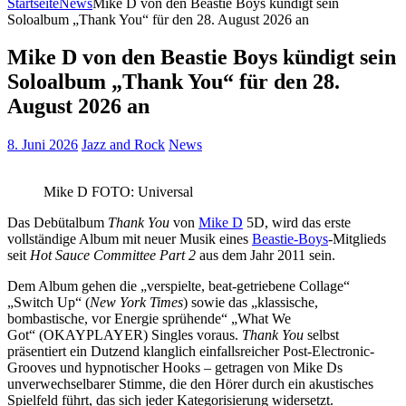
Startseite
News
Mike D von den Beastie Boys kündigt sein
Soloalbum „Thank You“ für den 28. August 2026 an
Mike D von den Beastie Boys kündigt sein
Soloalbum „Thank You“ für den 28.
August 2026 an
8. Juni 2026
Jazz and Rock
News
Mike D FOTO: Universal
Das Debütalbum
Thank You
von
Mike D
5D, wird das erste
vollständige Album mit neuer Musik eines
Beastie-Boys
-Mitglieds
seit
Hot Sauce Committee Part 2
aus dem Jahr 2011 sein.
Dem Album gehen die „verspielte, beat-getriebene Collage“
„Switch Up“ (
New York Times
) sowie das „klassische,
bombastische, vor Energie sprühende“ „What We
Got“ (OKAYPLAYER) Singles voraus.
Thank You
selbst
präsentiert ein Dutzend klanglich einfallsreicher Post-Electronic-
Grooves und hypnotischer Hooks – getragen von Mike Ds
unverwechselbarer Stimme, die den Hörer durch ein akustisches
Spielfeld führt, das sich jeder Kategorisierung widersetzt.