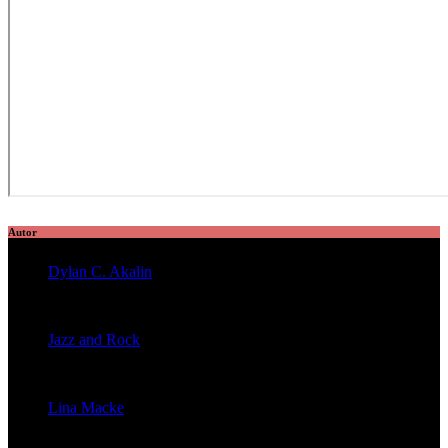
Autor
Dylan C. Akalin
veröffentlichte 2056 Artikel
Jazz and Rock
veröffentlichte 1603 Artikel
Lina Macke
veröffentlichte 176 Artikel