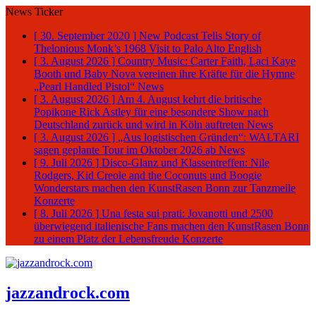
News Ticker
[ 30. September 2020 ]
New Podcast Tells Story of
Thelonious Monk’s 1968 Visit to Palo Alto
English
[ 3. August 2026 ]
Country Music: Carter Faith, Laci Kaye
Booth und Baby Nova vereinen ihre Kräfte für die Hymne
„Pearl Handled Pistol“
News
[ 3. August 2026 ]
Am 4. August kehrt die britische
Popikone Rick Astley für eine besondere Show nach
Deutschland zurück und wird in Köln auftreten
News
[ 3. August 2026 ]
„Aus logistischen Gründen“: WALTARI
sagen geplante Tour im Oktober 2026 ab
News
[ 9. Juli 2026 ]
Disco-Glanz und Klassentreffen: Nile
Rodgers, Kid Creole and the Coconuts und Boogie
Wonderstars machen den KunstRasen Bonn zur Tanzmeile
Konzerte
[ 8. Juli 2026 ]
Una festa sui prati: Jovanotti und 2500
überwiegend italienische Fans machen den KunstRasen Bonn
zu einem Platz der Lebensfreude
Konzerte
jazzandrock.com