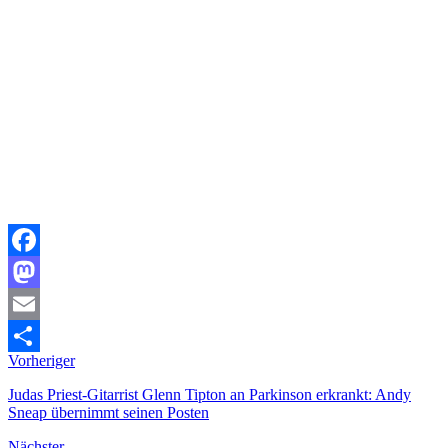
Facebook
Mastodon
Email
Vorheriger
Teilen
Judas Priest-Gitarrist Glenn Tipton an Parkinson erkrankt: Andy
Sneap übernimmt seinen Posten
Nächster