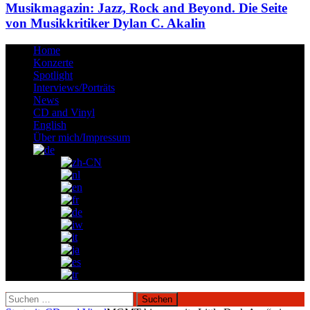
Musikmagazin: Jazz, Rock and Beyond. Die Seite
von Musikkritiker Dylan C. Akalin
Home
Konzerte
Spotlight
Interviews/Porträts
News
CD and Vinyl
English
Über mich/Impressum
Suchen
nach: