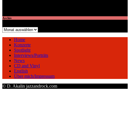
veröffentlichte 7 Artikel
Archiv
Archiv
Home
Konzerte
Spotlight
Interviews/Porträts
News
CD and Vinyl
English
Über mich/Impressum
© D. Akalin jazzandrock.com