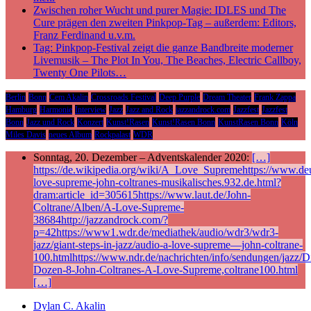
Zwischen roher Wucht und purer Magie: IDLES und The
Cure prägen den zweiten Pinkpop-Tag – außerdem: Editors,
Franz Ferdinand u.v.m.
Tag: Pinkpop-Festival zeigt die ganze Bandbreite moderner
Livemusik – The Plot In You, The Beaches, Electric Callboy,
Twenty One Pilots…
Berlin
Bonn
Cem Akalin
Crossroads Festival
Deep Purple
Dream Theater
Frank Zappa
Hamburg
Harmonie
Interview
Jazz
Jazz and Rock
jazzandrock.com
Jazzfest
Jazzfest
Bonn
Jazz und Rock
Konzert
Kunst!Rasen
Kunst!Rasen Bonn
KunstRasen Bonn
Köln
Miles Davis
neues Album
Rockpalast
WDR
Sonntag, 20. Dezember – Adventskalender 2020:
[…]
https://de.wikipedia.org/wiki/A_Love_Supremehttps://www.deu
love-supreme-john-coltranes-musikalisches.932.de.html?
dram:article_id=305615https://www.laut.de/John-
Coltrane/Alben/A-Love-Supreme-
38684http://jazzandrock.com/?
p=42https://www1.wdr.de/mediathek/audio/wdr3/wdr3-
jazz/giant-steps-in-jazz/audio-a-love-supreme—john-coltrane-
100.htmlhttps://www.ndr.de/nachrichten/info/sendungen/jazz/Di
Dozen-8-John-Coltranes-A-Love-Supreme,coltrane100.html
[…]
Dylan C. Akalin