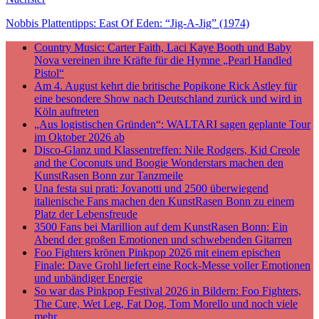
Nobbis Plattentipps: East Of Eden: “Jig-A-Jig” (1974)
Country Music: Carter Faith, Laci Kaye Booth und Baby
Nova vereinen ihre Kräfte für die Hymne „Pearl Handled
Pistol“
Am 4. August kehrt die britische Popikone Rick Astley für
eine besondere Show nach Deutschland zurück und wird in
Köln auftreten
„Aus logistischen Gründen“: WALTARI sagen geplante Tour
im Oktober 2026 ab
Disco-Glanz und Klassentreffen: Nile Rodgers, Kid Creole
and the Coconuts und Boogie Wonderstars machen den
KunstRasen Bonn zur Tanzmeile
Una festa sui prati: Jovanotti und 2500 überwiegend
italienische Fans machen den KunstRasen Bonn zu einem
Platz der Lebensfreude
3500 Fans bei Marillion auf dem KunstRasen Bonn: Ein
Abend der großen Emotionen und schwebenden Gitarren
Foo Fighters krönen Pinkpop 2026 mit einem epischen
Finale: Dave Grohl liefert eine Rock-Messe voller Emotionen
und unbändiger Energie
So war das Pinkpop Festival 2026 in Bildern: Foo Fighters,
The Cure, Wet Leg, Fat Dog, Tom Morello und noch viele
mehr