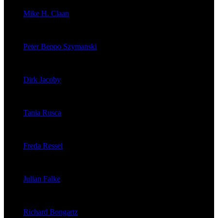
Mike H. Claan
veröffentlichte 121 Artikel
Peter Beppo Szymanski
veröffentlichte 39 Artikel
Dirk Jacoby
veröffentlichte 32 Artikel
Tania Rusca
veröffentlichte 29 Artikel
Freda Ressel
veröffentlichte 23 Artikel
Julian Falke
veröffentlichte 8 Artikel
Richard Bongartz