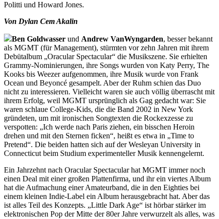
Politti und Howard Jones.
Von Dylan Cem Akalin
Ben Goldwasser
und
Andrew VanWyngarden
, besser bekannt
als MGMT (für Management), stürmten vor zehn Jahren mit ihrem
Debütalbum „Oracular Spectacular“ die Musikszene. Sie erhielten
Grammy-Nominierungen, ihre Songs wurden von Katy Perry, The
Kooks bis Weezer aufgenommen, ihre Musik wurde von Frank
Ocean und Beyoncé gesampelt. Aber der Ruhm schien das Duo
nicht zu interessieren. Vielleicht waren sie auch völlig überrascht mit
ihrem Erfolg, weil MGMT ursprünglich als Gag gedacht war: Sie
waren schlaue College-Kids, die die Band 2002 in New York
gründeten, um mit ironischen Songtexten die Rockexzesse zu
verspotten: „Ich werde nach Paris ziehen, ein bisschen Heroin
drehen und mit den Sternen ficken“, heißt es etwa in „Time to
Pretend“. Die beiden hatten sich auf der Wesleyan University in
Connecticut beim Studium experimenteller Musik kennengelernt.
Ein Jahrzehnt nach Oracular Spectacular hat MGMT immer noch
einen Deal mit einer großen Plattenfirma, und ihr ein viertes Album
hat die Aufmachung einer Amateurband, die in den Eighties bei
einem kleinen Indie-Label ein Album herausgebracht hat. Aber das
ist alles Teil des Konzepts. „Little Dark Age“ ist hörbar stärker im
elektronischen Pop der Mitte der 80er Jahre verwurzelt als alles, was