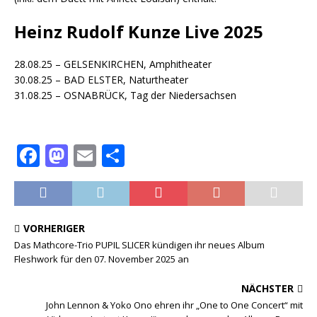
Heinz Rudolf Kunze Live 2025
28.08.25 – GELSENKIRCHEN, Amphitheater
30.08.25 – BAD ELSTER, Naturtheater
31.08.25 – OSNABRÜCK, Tag der Niedersachsen
F
M
E
T
a
a
m
ei
c
st
ai
le
e
o
l
n
VORHERIGER
b
d
Das Mathcore-Trio PUPIL SLICER kündigen ihr neues Album
Fleshwork für den 07. November 2025 an
o
o
o
n
NÄCHSTER
k
John Lennon & Yoko Ono ehren ihr „One to One Concert“ mit