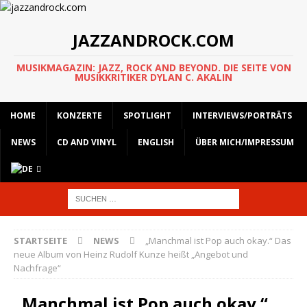
JAZZANDROCK.COM
MUSIKMAGAZIN: JAZZ, ROCK AND BEYOND. DIE SEITE VON
MUSIKKRITIKER DYLAN C. AKALIN
HOME
KONZERTE
SPOTLIGHT
INTERVIEWS/PORTRÄTS
NEWS
CD AND VINYL
ENGLISH
ÜBER MICH/IMPRESSUM
STARTSEITE
NEWS
„Manchmal ist Pop auch okay.“ Das
neue Album von Heinz Rudolf Kunze heißt „Angebot und
Nachfrage“
„Manchmal ist Pop auch okay.“