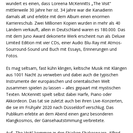
wundert es einen, dass Loreena McKennitts „The Visit“
mittlerweile 30 Jahre her ist. 34 Jahre war die Kanadierin
damals alt und erlebte mit dem Album einen enormen
Karriereschub. Zwei Millionen Kopien wurden in mehr als 40
Ländern verkauft, allein in Deutschland waren es 180.000. Das
mit dem Juno Award dekorierte Werk erscheint nun als Deluxe
Limited Edition mit vier CDs, einer Audio Blu-Ray mit Atmos-
Sourround-Sound und Buch mit Essays, Erinnerungen und
Fotos.
Es mag seltsam, fast kühn klingen, keltische Musik mit Klängen
aus 1001 Nacht zu verweben und dabei auch die typischen
Instrumente der europäischen und orientalischen Welt
zusammen spielen zu lassen – alles gepaart mit mystischen
Texten. McKennitt spielt selbst dabei Harfe, Piano oder
Akkordeon. Das tat sie zuletzt auch bei ihren Live-Konzerten,
die sie im Frühjahr 2020 nach Düsseldorf verschlug. Das
Publikum erlebte an dem Abend einen ganz besonderen
Klangkosmos, der Gänsehautstimmung verbreitete.
Auf „The Visit“ kommen in den Stücken Shakespeare, Alfred