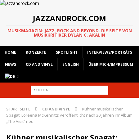
JAZZANDROCK.COM
MUSIKMAGAZIN: JAZZ, ROCK AND BEYOND. DIE SEITE VON
MUSIKKRITIKER DYLAN C. AKALIN
HOME
KONZERTE
SPOTLIGHT
INTERVIEWS/PORTRÄTS
NEWS
CD AND VINYL
ENGLISH
ÜBER MICH/IMPRESSUM
STARTSEITE
CD AND VINYL
Kühner musikalischer
Spagat: Loreena McKennitts veröffentlicht nach 30 Jahren ihr Album
„The Visit“ neu
Kühner musikalischer Spagat: