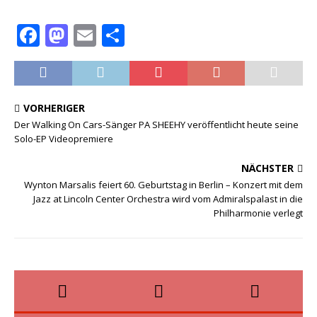
F
M
E
T
a
a
m
ei
c
st
ai
le
e
o
l
n
VORHERIGER
b
d
Der Walking On Cars-Sänger PA SHEEHY veröffentlicht heute seine
Solo-EP Videopremiere
o
o
o
n
NÄCHSTER
Wynton Marsalis feiert 60. Geburtstag in Berlin – Konzert mit dem
k
Jazz at Lincoln Center Orchestra wird vom Admiralspalast in die
Philharmonie verlegt