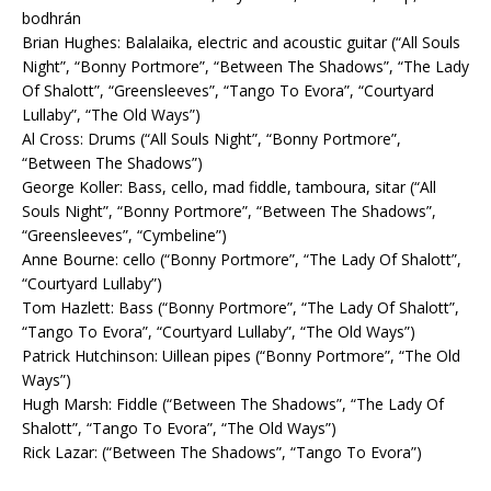
bodhrán
Brian Hughes: Balalaika, electric and acoustic guitar (“All Souls
Night”, “Bonny Portmore”, “Between The Shadows”, “The Lady
Of Shalott”, “Greensleeves”, “Tango To Evora”, “Courtyard
Lullaby”, “The Old Ways”)
Al Cross: Drums (“All Souls Night”, “Bonny Portmore”,
“Between The Shadows”)
George Koller: Bass, cello, mad fiddle, tamboura, sitar (“All
Souls Night”, “Bonny Portmore”, “Between The Shadows”,
“Greensleeves”, “Cymbeline”)
Anne Bourne: cello (“Bonny Portmore”, “The Lady Of Shalott”,
“Courtyard Lullaby”)
Tom Hazlett: Bass (“Bonny Portmore”, “The Lady Of Shalott”,
“Tango To Evora”, “Courtyard Lullaby”, “The Old Ways”)
Patrick Hutchinson: Uillean pipes (“Bonny Portmore”, “The Old
Ways”)
Hugh Marsh: Fiddle (“Between The Shadows”, “The Lady Of
Shalott”, “Tango To Evora”, “The Old Ways”)
Rick Lazar: (“Between The Shadows”, “Tango To Evora”)