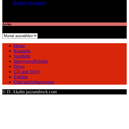
Richard Bongartz
veröffentlichte 7 Artikel
Archiv
Archiv
Home
Konzerte
Spotlight
Interviews/Porträts
News
CD and Vinyl
English
Über mich/Impressum
© D. Akalin jazzandrock.com