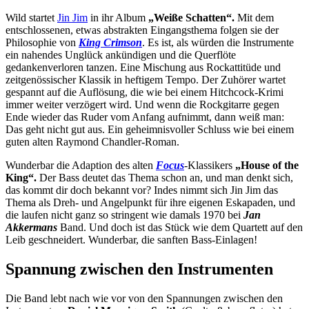
Wild startet
Jin Jim
in ihr Album
„Weiße Schatten“.
Mit dem
entschlossenen, etwas abstrakten Eingangsthema folgen sie der
Philosophie von
King Crimson
. Es ist, als würden die Instrumente
ein nahendes Unglück ankündigen und die Querflöte
gedankenverloren tanzen. Eine Mischung aus Rockattitüde und
zeitgenössischer Klassik in heftigem Tempo. Der Zuhörer wartet
gespannt auf die Auflösung, die wie bei einem Hitchcock-Krimi
immer weiter verzögert wird. Und wenn die Rockgitarre gegen
Ende wieder das Ruder vom Anfang aufnimmt, dann weiß man:
Das geht nicht gut aus. Ein geheimnisvoller Schluss wie bei einem
guten alten Raymond Chandler-Roman.
Wunderbar die Adaption des alten
Focus
-Klassikers
„House of the
King“.
Der Bass deutet das Thema schon an, und man denkt sich,
das kommt dir doch bekannt vor? Indes nimmt sich Jin Jim das
Thema als Dreh- und Angelpunkt für ihre eigenen Eskapaden, und
die laufen nicht ganz so stringent wie damals 1970 bei
Jan
Akkermans
Band. Und doch ist das Stück wie dem Quartett auf den
Leib geschneidert. Wunderbar, die sanften Bass-Einlagen!
Spannung zwischen den Instrumenten
Die Band lebt nach wie vor von den Spannungen zwischen den