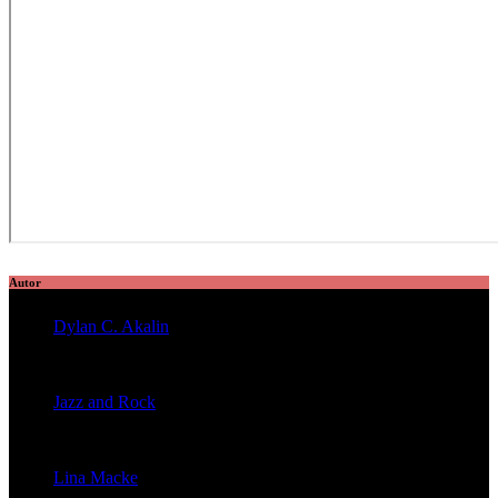
Autor
Dylan C. Akalin
veröffentlichte 2056 Artikel
Jazz and Rock
veröffentlichte 1603 Artikel
Lina Macke