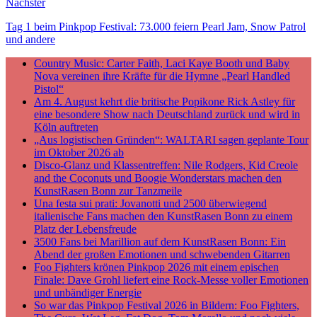
Nächster
Tag 1 beim Pinkpop Festival: 73.000 feiern Pearl Jam, Snow Patrol
und andere
Country Music: Carter Faith, Laci Kaye Booth und Baby
Nova vereinen ihre Kräfte für die Hymne „Pearl Handled
Pistol“
Am 4. August kehrt die britische Popikone Rick Astley für
eine besondere Show nach Deutschland zurück und wird in
Köln auftreten
„Aus logistischen Gründen“: WALTARI sagen geplante Tour
im Oktober 2026 ab
Disco-Glanz und Klassentreffen: Nile Rodgers, Kid Creole
and the Coconuts und Boogie Wonderstars machen den
KunstRasen Bonn zur Tanzmeile
Una festa sui prati: Jovanotti und 2500 überwiegend
italienische Fans machen den KunstRasen Bonn zu einem
Platz der Lebensfreude
3500 Fans bei Marillion auf dem KunstRasen Bonn: Ein
Abend der großen Emotionen und schwebenden Gitarren
Foo Fighters krönen Pinkpop 2026 mit einem epischen
Finale: Dave Grohl liefert eine Rock-Messe voller Emotionen
und unbändiger Energie
So war das Pinkpop Festival 2026 in Bildern: Foo Fighters,