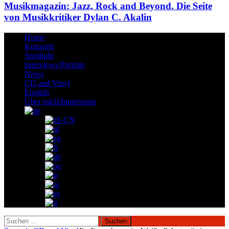
Musikmagazin: Jazz, Rock and Beyond. Die Seite
von Musikkritiker Dylan C. Akalin
Home
Konzerte
Spotlight
Interviews/Porträts
News
CD and Vinyl
English
Über mich/Impressum
Suchen
nach: