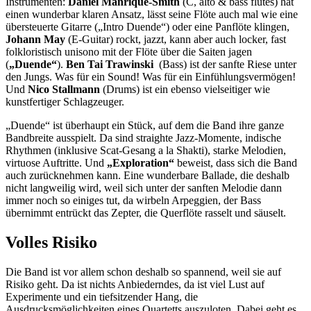
Instrumenten:
Daniel Manrique-Smith
(C, alto & bass flutes) hat
einen wunderbar klaren Ansatz, lässt seine Flöte auch mal wie eine
übersteuerte Gitarre („Intro Duende“) oder eine Panflöte klingen,
Johann May
(E-Guitar) rockt, jazzt, kann aber auch locker, fast
folkloristisch unisono mit der Flöte über die Saiten jagen
(
„Duende“
).
Ben Tai Trawinski
(Bass) ist der sanfte Riese unter
den Jungs. Was für ein Sound! Was für ein Einfühlungsvermögen!
Und
Nico Stallmann
(Drums) ist ein ebenso vielseitiger wie
kunstfertiger Schlagzeuger.
„Duende“ ist überhaupt ein Stück, auf dem die Band ihre ganze
Bandbreite ausspielt. Da sind straighte Jazz-Momente, indische
Rhythmen (inklusive Scat-Gesang a la Shakti), starke Melodien,
virtuose Auftritte. Und
„Exploration“
beweist, dass sich die Band
auch zurücknehmen kann. Eine wunderbare Ballade, die deshalb
nicht langweilig wird, weil sich unter der sanften Melodie dann
immer noch so einiges tut, da wirbeln Arpeggien, der Bass
übernimmt entrückt das Zepter, die Querflöte rasselt und säuselt.
Volles Risiko
Die Band ist vor allem schon deshalb so spannend, weil sie auf
Risiko geht. Da ist nichts Anbiederndes, da ist viel Lust auf
Experimente und ein tiefsitzender Hang, die
Ausdrucksmöglichkeiten eines Quartetts auszuloten. Dabei geht es