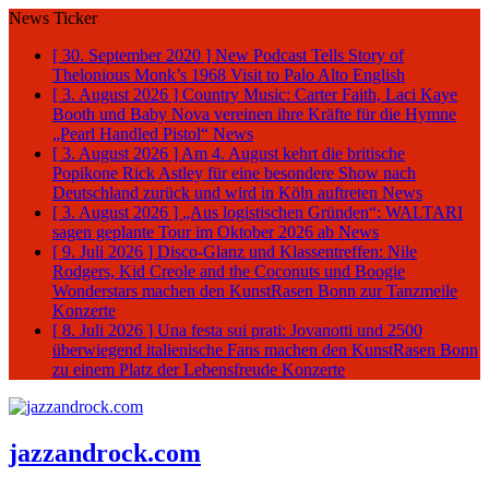
News Ticker
[ 30. September 2020 ]
New Podcast Tells Story of
Thelonious Monk’s 1968 Visit to Palo Alto
English
[ 3. August 2026 ]
Country Music: Carter Faith, Laci Kaye
Booth und Baby Nova vereinen ihre Kräfte für die Hymne
„Pearl Handled Pistol“
News
[ 3. August 2026 ]
Am 4. August kehrt die britische
Popikone Rick Astley für eine besondere Show nach
Deutschland zurück und wird in Köln auftreten
News
[ 3. August 2026 ]
„Aus logistischen Gründen“: WALTARI
sagen geplante Tour im Oktober 2026 ab
News
[ 9. Juli 2026 ]
Disco-Glanz und Klassentreffen: Nile
Rodgers, Kid Creole and the Coconuts und Boogie
Wonderstars machen den KunstRasen Bonn zur Tanzmeile
Konzerte
[ 8. Juli 2026 ]
Una festa sui prati: Jovanotti und 2500
überwiegend italienische Fans machen den KunstRasen Bonn
zu einem Platz der Lebensfreude
Konzerte
jazzandrock.com