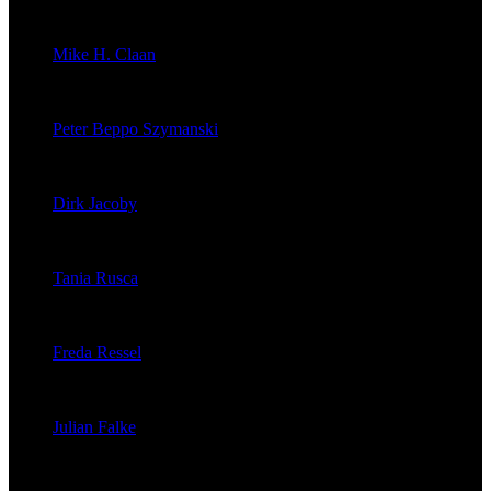
veröffentlichte 176 Artikel
Mike H. Claan
veröffentlichte 121 Artikel
Peter Beppo Szymanski
veröffentlichte 39 Artikel
Dirk Jacoby
veröffentlichte 32 Artikel
Tania Rusca
veröffentlichte 29 Artikel
Freda Ressel
veröffentlichte 23 Artikel
Julian Falke
veröffentlichte 8 Artikel