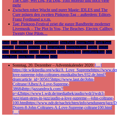
The Cure, Wet Leg, Fat Dog, Tom Morello und noch viele
mehr
Zwischen roher Wucht und purer Magie: IDLES und The
Cure prägen den zweiten Pinkpop-Tag – außerdem: Editors,
Franz Ferdinand u.v.m.
Tag: Pinkpop-Festival zeigt die ganze Bandbreite moderner
Livemusik – The Plot In You, The Beaches, Electric Callboy,
Twenty One Pilots…
Berlin
Bonn
Cem Akalin
Crossroads Festival
Deep Purple
Dream Theater
Frank Zappa
Hamburg
Harmonie
Interview
Jazz
Jazz and Rock
jazzandrock.com
Jazzfest
Jazzfest
Bonn
Jazz und Rock
Konzert
Kunst!Rasen
Kunst!Rasen Bonn
KunstRasen Bonn
Köln
Miles Davis
neues Album
Rockpalast
WDR
Sonntag, 20. Dezember – Adventskalender 2020:
[…]
https://de.wikipedia.org/wiki/A_Love_Supremehttps://www.deu
love-supreme-john-coltranes-musikalisches.932.de.html?
dram:article_id=305615https://www.laut.de/John-
Coltrane/Alben/A-Love-Supreme-
38684http://jazzandrock.com/?
p=42https://www1.wdr.de/mediathek/audio/wdr3/wdr3-
jazz/giant-steps-in-jazz/audio-a-love-supreme—john-coltrane-
100.htmlhttps://www.ndr.de/nachrichten/info/sendungen/jazz/Di
Dozen-8-John-Coltranes-A-Love-Supreme,coltrane100.html
[…]