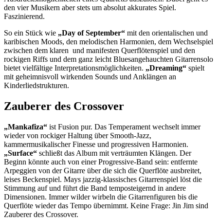
den vier Musikern aber stets um absolut akkurates Spiel.
Faszinierend.
So ein Stück wie
„Day of September“
mit den orientalischen und
karibischen Moods, den melodischen Harmonien, dem Wechselspiel
zwischen dem klaren und manifesten Querflötenspiel und den
rockigen Riffs und dem ganz leicht Bluesangehauchten Gitarrensolo
bietet vielfältige Interpretationsmöglichkeiten.
„Dreaming“
spielt
mit geheimnisvoll wirkenden Sounds und Anklängen an
Kinderliedstrukturen.
Zauberer des Crossover
„Mankafiza“
ist Fusion pur. Das Temperament wechselt immer
wieder von rockiger Haltung über Smooth-Jazz,
kammermusikalischer Finesse und progressiven Harmonien.
„Surface“
schließt das Album mit verträumten Klängen. Der
Beginn könnte auch von einer Progressive-Band sein: entfernte
Arpeggien von der Gitarre über die sich die Querflöte ausbreitet,
leises Beckenspiel. Mays jazzig-klassisches Gitarrenspiel löst die
Stimmung auf und führt die Band temposteigernd in andere
Dimensionen. Immer wilder wirbeln die Gitarrenfiguren bis die
Querflöte wieder das Tempo übernimmt. Keine Frage: Jin Jim sind
Zauberer des Crossover.