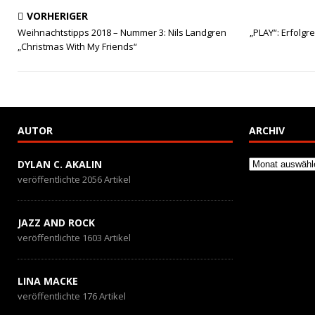
b
t
a
e
VORHERIGER
o
o
i
i
Weihnachtstipps 2018 – Nummer 3: Nils Landgren
„PLAY“: Erfolg
„Christmas With My Friends“
o
d
l
l
k
o
e
n
n
AUTOR
ARCHIV
Archiv
DYLAN C. AKALIN
veröffentlichte 2056 Artikel
JAZZ AND ROCK
veröffentlichte 1603 Artikel
LINA MACKE
veröffentlichte 176 Artikel