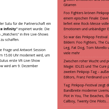
Gitarren
Foo Fighters krönen Pinkpop
einem epischen Finale: Dave
r Sutu für die Partnerschaft ein
liefert eine Rock-Messe volle
 Infinity“
inspiriert wurde. Die
Emotionen und unbändiger E
n „Watchers“ in ihre Live-Shows
So war das Pinkpop Festival 
 zu schaffen.
Bildern: Foo Fighters, The C
Leg, Fat Dog, Tom Morello 
e Frage und Antwort Session
viele mehr
um 15.00 Uhr moderiert wird, um
– Sutus erste VR-Live-Show
Zwischen roher Wucht und p
how wird am 9. Dezember
Magie: IDLES und The Cure 
zweiten Pinkpop-Tag – auße
Editors, Franz Ferdinand u.v.
Tag: Pinkpop-Festival zeigt 
Bandbreite moderner Livemu
Plot In You, The Beaches, Ele
Callboy, Twenty One Pilots…