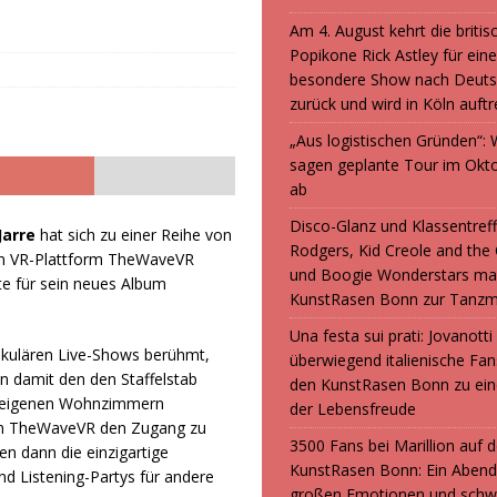
Am 4. August kehrt die britis
Popikone Rick Astley für ein
besondere Show nach Deuts
zurück und wird in Köln auft
„Aus logistischen Gründen“
sagen geplante Tour im Okt
ab
Disco-Glanz und Klassentreff
Jarre
hat sich zu einer Reihe von
Rodgers, Kid Creole and the
len VR-Plattform TheWaveVR
und Boogie Wonderstars ma
e für sein neues Album
KunstRasen Bonn zur Tanzm
Una festa sui prati: Jovanott
takulären Live-Shows berühmt,
überwiegend italienische F
 damit den den Staffelstab
den KunstRasen Bonn zu ein
n eigenen Wohnzimmern
der Lebensfreude
von TheWaveVR den Zugang zu
3500 Fans bei Marillion auf
n dann die einzigartige
KunstRasen Bonn: Ein Abend
nd Listening-Partys für andere
großen Emotionen und sch