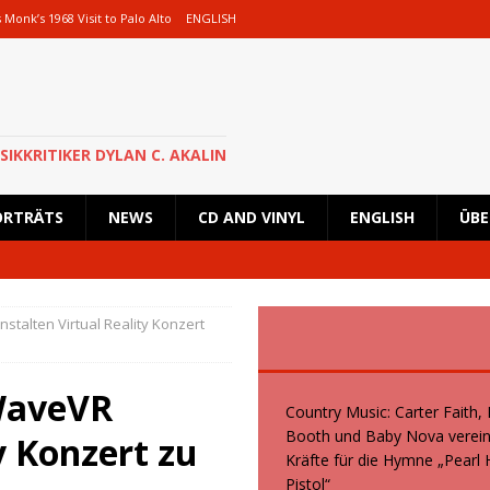
Monk’s 1968 Visit to Palo Alto
ENGLISH
th und Baby Nova vereinen ihre Kräfte für die Hymne „Pearl Handled Pistol“
Rick Astley für eine besondere Show nach Deutschland zurück und wird in
SIKKRITIKER DYLAN C. AKALIN
 geplante Tour im Oktober 2026 ab
NEWS
ORTRÄTS
NEWS
CD AND VINYL
ENGLISH
ÜBE
, Kid Creole and the Coconuts und Boogie Wonderstars machen den
iegend italienische Fans machen den KunstRasen Bonn zu einem Platz der
talten Virtual Reality Konzert
eWaveVR
Country Music: Carter Faith,
Booth und Baby Nova verein
y Konzert zu
Kräfte für die Hymne „Pearl
Pistol“