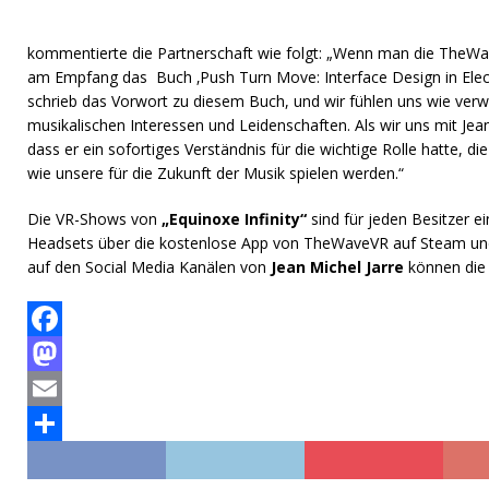
kommentierte die Partnerschaft wie folgt: „Wenn man die TheWav
am Empfang das Buch ‚Push Turn Move: Interface Design in Elect
schrieb das Vorwort zu diesem Buch, und wir fühlen uns wie ver
musikalischen Interessen und Leidenschaften. Als wir uns mit Jean
dass er ein sofortiges Verständnis für die wichtige Rolle hatte, di
wie unsere für die Zukunft der Musik spielen werden.“
Die VR-Shows von
„Equinoxe Infinity“
sind für jeden Besitzer e
Headsets über die kostenlose App von TheWaveVR auf Steam und
auf den Social Media Kanälen von
Jean Michel Jarre
können die
F
a
M
c
a
E
e
s
m
T