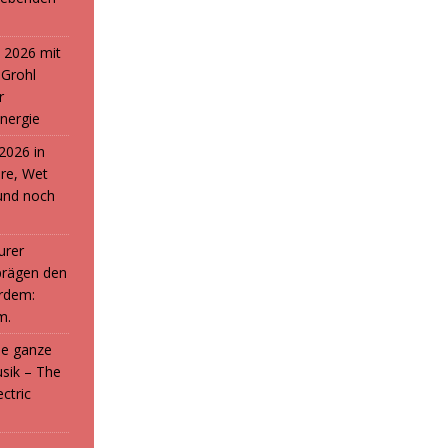
 2026 mit
 Grohl
r
nergie
2026 in
ure, Wet
und noch
urer
prägen den
rdem:
m.
die ganze
sik – The
ctric