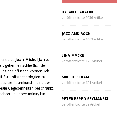
DYLAN C. AKALIN
veröffentlichte 2056 Artikel
JAZZ AND ROCK
veröffentlichte 1603 Artikel
LINA MACKE
mmentierte
Jean-Michel Jarre
,
veröffentlichte 176 Artikel
aft gehen, einschließlich der
 uns beeinflussen können. Ich
it Zukunftstechnologien zu
MIKE H. CLAAN
 dass die Raumkunst – eine der
veröffentlichte 121 Artikel
reale Gegebenheiten beschränkt.
ehört Equinoxe Infinity hin.“
PETER BEPPO SZYMANSKI
veröffentlichte 39 Artikel