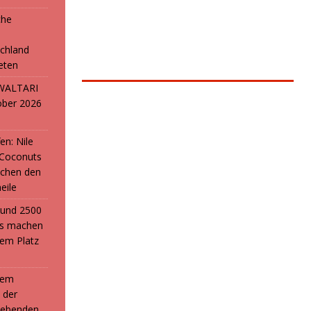
che
e
chland
reten
: WALTARI
ober 2026
en: Nile
 Coconuts
chen den
eile
i und 2500
ans machen
em Platz
 dem
 der
webenden