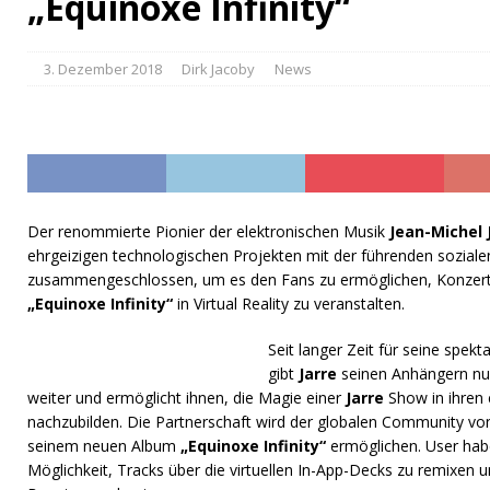
„Equinoxe Infinity“
3. Dezember 2018
Dirk Jacoby
News
Der renommierte Pionier der elektronischen Musik
Jean-Michel 
ehrgeizigen technologischen Projekten mit der führenden sozia
zusammengeschlossen, um es den Fans zu ermöglichen, Konzert
„Equinoxe Infinity“
in Virtual Reality zu veranstalten.
Seit langer Zeit für seine spek
gibt
Jarre
seinen Anhängern nun
weiter und ermöglicht ihnen, die Magie einer
Jarre
Show in ihre
nachzubilden. Die Partnerschaft wird der globalen Community 
seinem neuen Album
„Equinoxe Infinity“
ermöglichen. User habe
Möglichkeit, Tracks über die virtuellen In-App-Decks zu remixen u