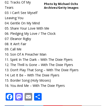
02. Tracks Of My
Photo by Michael Ochs
Tears
Archives/Getty Images
03. I Can’t See Myself
Leaving You
04. Gentle On My Mind
05. Share Your Love With Me
06. Pledging My Love / The Clock
07. Eleanor Rigby
08. It Ain’t Fair
09. Call Me
10. Son Of A Preacher Man
11. Spirit In The Dark – With The Dixie Flyers
12. The Thrill Is Gone – With The Dixie Flyers
13. Don’t Play That Song – With The Dixie Flyers
14. Let It Be – With The Dixie Flyers
15. Border Song (Holy Moses)
16. You And Me – With The Dixie Flyers
F
M
E
T
a
a
m
ei