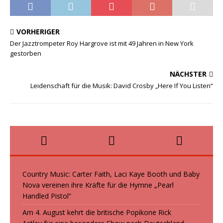
c
st
ai
le
e
o
l
n
VORHERIGER
b
d
Der Jazztrompeter Roy Hargrove ist mit 49 Jahren in New York
gestorben
o
o
o
n
NÄCHSTER
k
Leidenschaft für die Musik: David Crosby „Here If You Listen“
Country Music: Carter Faith, Laci Kaye Booth und Baby
Nova vereinen ihre Kräfte für die Hymne „Pearl
Handled Pistol“
Am 4. August kehrt die britische Popikone Rick