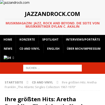
JAZZANDROCK.COM
MUSIKMAGAZIN: JAZZ, ROCK AND BEYOND. DIE SEITE VON
MUSIKKRITIKER DYLAN C. AKALIN
HOME
KONZERTE
SPOTLIGHT
INTERVIEWS/PORTRÄTS
NEWS
CD AND VINYL
ENGLISH
ÜBER MICH/IMPRESSUM
STARTSEITE
CD AND VINYL
Ihre größten Hits: Aretha
Franklin „The Atlantic Singles Collection 1967-1970“
Ihre größten Hits: Aretha