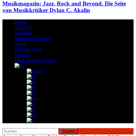
Musikmagazin: Jazz, Rock and Beyond. Die Seite
von Musikkritiker Dylan C. Akalin
Home
Konzerte
Spotlight
Interviews/Porträts
News
CD and Vinyl
English
Über mich/Impressum
Suchen
nach: