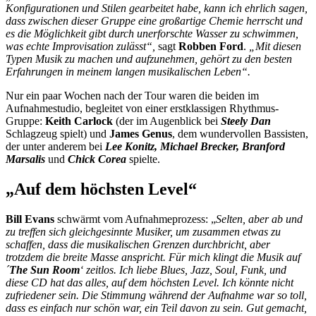
Konfigurationen und Stilen gearbeitet habe, kann ich ehrlich sagen,
dass zwischen dieser Gruppe eine großartige Chemie herrscht und
es die Möglichkeit gibt durch unerforschte Wasser zu schwimmen,
was echte Improvisation zulässt“,
sagt
Robben Ford
.
„Mit diesen
Typen Musik zu machen und aufzunehmen, gehört zu den besten
Erfahrungen in meinem langen musikalischen Leben“.
Nur ein paar Wochen nach der Tour waren die beiden im
Aufnahmestudio, begleitet von einer erstklassigen Rhythmus-
Gruppe:
Keith Carlock
(der im Augenblick bei
Steely Dan
Schlagzeug spielt) und
James Genus
, dem wundervollen Bassisten,
der unter anderem bei
Lee Konitz, Michael Brecker, Branford
Marsalis
und
Chick Corea
spielte.
„Auf dem höchsten Level“
Bill Evans
schwärmt vom Aufnahmeprozess: „
Selten, aber ab und
zu treffen sich gleichgesinnte Musiker, um zusammen etwas zu
schaffen, dass die musikalischen Grenzen durchbricht, aber
trotzdem die breite Masse anspricht. Für mich klingt die Musik auf
´
The Sun Room
‘ zeitlos. Ich liebe Blues, Jazz, Soul, Funk, und
diese CD hat das alles, auf dem höchsten Level. Ich könnte nicht
zufriedener sein. Die Stimmung während der Aufnahme war so toll,
dass es einfach nur schön war, ein Teil davon zu sein. Gut gemacht,