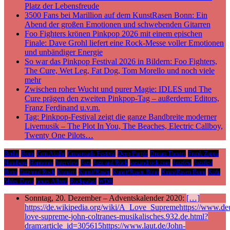
Platz der Lebensfreude
3500 Fans bei Marillion auf dem KunstRasen Bonn: Ein
Abend der großen Emotionen und schwebenden Gitarren
Foo Fighters krönen Pinkpop 2026 mit einem epischen
Finale: Dave Grohl liefert eine Rock-Messe voller Emotionen
und unbändiger Energie
So war das Pinkpop Festival 2026 in Bildern: Foo Fighters,
The Cure, Wet Leg, Fat Dog, Tom Morello und noch viele
mehr
Zwischen roher Wucht und purer Magie: IDLES und The
Cure prägen den zweiten Pinkpop-Tag – außerdem: Editors,
Franz Ferdinand u.v.m.
Tag: Pinkpop-Festival zeigt die ganze Bandbreite moderner
Livemusik – The Plot In You, The Beaches, Electric Callboy,
Twenty One Pilots…
Berlin
Bonn
Cem Akalin
Crossroads Festival
Deep Purple
Dream Theater
Frank Zappa
Hamburg
Harmonie
Interview
Jazz
Jazz and Rock
jazzandrock.com
Jazzfest
Jazzfest
Bonn
Jazz und Rock
Konzert
Kunst!Rasen
Kunst!Rasen Bonn
KunstRasen Bonn
Köln
Miles Davis
neues Album
Rockpalast
WDR
Sonntag, 20. Dezember – Adventskalender 2020:
[…]
https://de.wikipedia.org/wiki/A_Love_Supremehttps://www.deu
love-supreme-john-coltranes-musikalisches.932.de.html?
dram:article_id=305615https://www.laut.de/John-