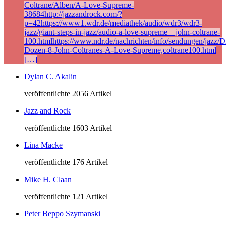
Coltrane/Alben/A-Love-Supreme-
38684http://jazzandrock.com/?
p=42https://www1.wdr.de/mediathek/audio/wdr3/wdr3-
jazz/giant-steps-in-jazz/audio-a-love-supreme—john-coltrane-
100.htmlhttps://www.ndr.de/nachrichten/info/sendungen/jazz/Di
Dozen-8-John-Coltranes-A-Love-Supreme,coltrane100.html
[…]
Dylan C. Akalin
veröffentlichte 2056 Artikel
Jazz and Rock
veröffentlichte 1603 Artikel
Lina Macke
veröffentlichte 176 Artikel
Mike H. Claan
veröffentlichte 121 Artikel
Peter Beppo Szymanski