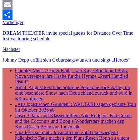
Mastodon
Email
Vorheriger
Teilen
DREAM THEATER invite special guests for Distance Over Time
festival touring schedule
Nächster
Johnny Depp erfüllt sich Geburtstagswunsch und singt „Heroes“
Country Music: Carter Faith, Laci Kaye Booth und Baby
Nova vereinen ihre Kräfte für die Hymne „Pearl Handled
Pistol“
Am 4. August kehrt die britische Popikone Rick Astley für
eine besondere Show nach Deutschland zurück und wird in
Köln auftreten
„Aus logistischen Gründen“: WALTARI sagen geplante Tour
im Oktober 2026 ab
Disco-Glanz und Klassentreffen: Nile Rodgers, Kid Creole
and the Coconuts und Boogie Wonderstars machen den
KunstRasen Bonn zur Tanzmeile
Una festa sui prati: Jovanotti und 2500 überwiegend
italienische Fans machen den KunstRasen Bonn zu einem