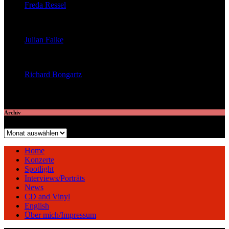
Freda Ressel
veröffentlichte 23 Artikel
Julian Falke
veröffentlichte 8 Artikel
Richard Bongartz
veröffentlichte 7 Artikel
Archiv
Archiv
Home
Konzerte
Spotlight
Interviews/Porträts
News
CD and Vinyl
English
Über mich/Impressum