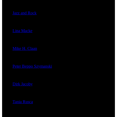
veröffentlichte 2056 Artikel
Jazz and Rock
veröffentlichte 1603 Artikel
Lina Macke
veröffentlichte 176 Artikel
Mike H. Claan
veröffentlichte 121 Artikel
Peter Beppo Szymanski
veröffentlichte 39 Artikel
Dirk Jacoby
veröffentlichte 32 Artikel
Tania Rusca
veröffentlichte 29 Artikel