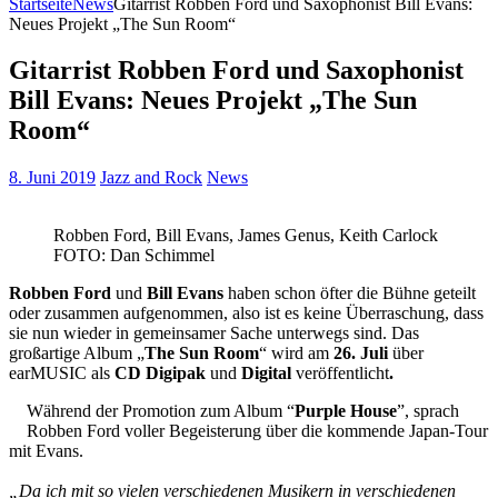
Startseite
News
Gitarrist Robben Ford und Saxophonist Bill Evans:
Neues Projekt „The Sun Room“
Gitarrist Robben Ford und Saxophonist
Bill Evans: Neues Projekt „The Sun
Room“
8. Juni 2019
Jazz and Rock
News
Robben Ford, Bill Evans, James Genus, Keith Carlock
FOTO: Dan Schimmel
Robben Ford
und
Bill Evans
haben schon öfter die Bühne geteilt
oder zusammen aufgenommen, also ist es keine Überraschung, dass
sie nun wieder in gemeinsamer Sache unterwegs sind. Das
großartige Album „
The Sun Room
“ wird am
26. Juli
über
earMUSIC als
CD Digipak
und
Digital
veröffentlicht
.
Während der Promotion zum Album “
Purple House
”, sprach
Robben Ford voller Begeisterung über die kommende Japan-Tour
mit Evans.
„Da ich mit so vielen verschiedenen Musikern in verschiedenen