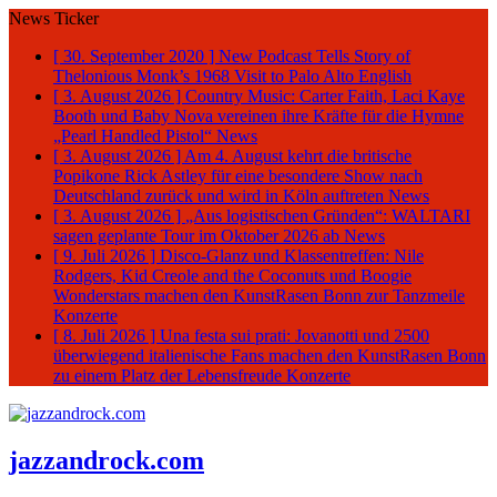
News Ticker
[ 30. September 2020 ]
New Podcast Tells Story of
Thelonious Monk’s 1968 Visit to Palo Alto
English
[ 3. August 2026 ]
Country Music: Carter Faith, Laci Kaye
Booth und Baby Nova vereinen ihre Kräfte für die Hymne
„Pearl Handled Pistol“
News
[ 3. August 2026 ]
Am 4. August kehrt die britische
Popikone Rick Astley für eine besondere Show nach
Deutschland zurück und wird in Köln auftreten
News
[ 3. August 2026 ]
„Aus logistischen Gründen“: WALTARI
sagen geplante Tour im Oktober 2026 ab
News
[ 9. Juli 2026 ]
Disco-Glanz und Klassentreffen: Nile
Rodgers, Kid Creole and the Coconuts und Boogie
Wonderstars machen den KunstRasen Bonn zur Tanzmeile
Konzerte
[ 8. Juli 2026 ]
Una festa sui prati: Jovanotti und 2500
überwiegend italienische Fans machen den KunstRasen Bonn
zu einem Platz der Lebensfreude
Konzerte
jazzandrock.com