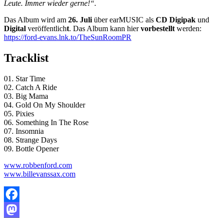
Leute. Immer wieder gerne!“.
Das Album wird am
26. Juli
über earMUSIC als
CD Digipak
und
Digital
veröffentlich
t
. Das Album kann hier
vorbestellt
werden:
https://ford-evans.lnk.to/TheSunRoomPR
Tracklist
01. Star Time
02. Catch A Ride
03. Big Mama
04. Gold On My Shoulder
05. Pixies
06. Something In The Rose
07. Insomnia
08. Strange Days
09. Bottle Opener
www.robbenford.com
www.billevanssax.com
Facebook