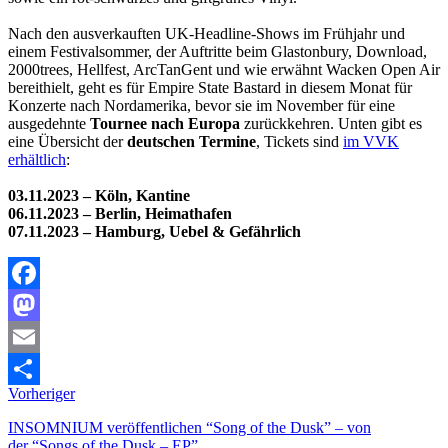
Nach den ausverkauften UK-Headline-Shows im Frühjahr und
einem Festivalsommer, der Auftritte beim Glastonbury, Download,
2000trees, Hellfest, ArcTanGent und wie erwähnt Wacken Open Air
bereithielt, geht es für Empire State Bastard in diesem Monat für
Konzerte nach Nordamerika, bevor sie im November für eine
ausgedehnte
Tournee nach Europa
zurückkehren. Unten gibt es
eine Übersicht der
deutschen Termine
, Tickets sind
im VVK
erhältlich
:
03.11.2023 – Köln, Kantine
06.11.2023 – Berlin, Heimathafen
07.11.2023 – Hamburg, Uebel & Gefährlich
Facebook
Mastodon
Email
Vorheriger
Teilen
INSOMNIUM veröffentlichen “Song of the Dusk” – von
der “Songs of the Dusk – EP”