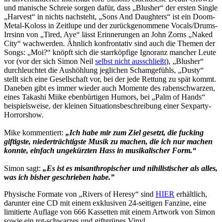
und manische Schreie sorgen dafür, dass „Blusher“ der ersten Single
„Harvest“ in nichts nachsteht, „Sons And Daughters“ ist ein Doom-
Metal-Koloss in Zeitlupe und der zurückgenommene Vocals/Drums-
Irrsinn von „Tired, Aye“ lässt Erinnerungen an John Zorns „Naked
City“ wachwerden. Ähnlich konfrontativ sind auch die Themen der
Songs: „Moi?“ knöpft sich die starrköpfige Ignoranz mancher Leute
vor (vor der sich Simon Neil
selbst nicht ausschließt
), „Blusher“
durchleuchtet die Aushöhlung jeglichen Schamgefühls, „Dusty“
stellt sich eine Gesellschaft vor, bei der jede Rettung zu spät kommt.
Daneben gibt es immer wieder auch Momente des rabenschwarzen,
eines Takashi Miike ebenbürtigen Humors, bei „Palm of Hands“
beispielsweise, der kleinen Situationsbeschreibung einer Sexparty-
Horrorshow.
Mike kommentiert:
„Ich habe mir zum Ziel gesetzt, die fucking
giftigste, niederträchtigste Musik zu machen, die ich nur machen
konnte, einfach ungekürzten Hass in musikalischer Form.“
Simon sagt:
„Es ist es misanthropischer und nihilistischer als alles,
was ich bisher geschrieben habe.”
Physische Formate von „Rivers of Heresy“ sind
HIER
erhältlich,
darunter eine CD mit einem exklusiven 24-seitigen Fanzine, eine
limitierte Auflage von 666 Kassetten mit einem Artwork von Simon
sowie ein rot-schwarzes und giftgrünes Vinyl.