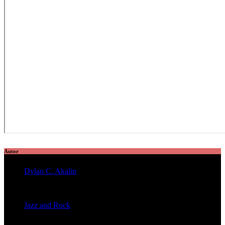
Autor
Dylan C. Akalin
veröffentlichte 2056 Artikel
Jazz and Rock
veröffentlichte 1603 Artikel