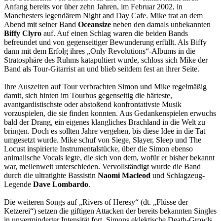
Anfang bereits vor über zehn Jahren, im Februar 2002, in
Manchesters legendärem Night and Day Cafe. Mike trat an dem
Abend mit seiner Band
Oceansize
neben den damals unbekannten
Biffy Clyro
auf. Auf einen Schlag waren die beiden Bands
befreundet und von gegenseitiger Bewunderung erfüllt. Als Biffy
dann mit dem Erfolg ihres „Only Revolutions“-Albums in die
Stratosphäre des Ruhms katapultiert wurde, schloss sich Mike der
Band als Tour-Gitarrist an und blieb seitdem fest an ihrer Seite.
Ihre Auszeiten auf Tour verbrachten Simon und Mike regelmäßig
damit, sich hinten im Tourbus gegenseitig die härteste,
avantgardistischste oder abstoßend konfrontativste Musik
vorzuspielen, die sie finden konnten. Aus Gedankenspielen erwuchs
bald der Drang, ein eigenes klangliches Brachland in die Welt zu
bringen. Doch es sollten Jahre vergehen, bis diese Idee in die Tat
umgesetzt wurde. Mike schuf von Siege, Slayer, Sleep und The
Locust inspirierte Instrumentalstücke, über die Simon ebenso
animalische Vocals legte, die sich von dem, wofür er bisher bekannt
war, meilenweit unterschieden. Vervollständigt wurde die Band
durch die ultratighte Bassistin
Naomi Macleod
und Schlagzeug-
Legende
Dave Lombardo
.
Die weiteren Songs auf „Rivers of Heresy“ (dt. „Flüsse der
Ketzerei“) setzen die giftigen Attacken der bereits bekannten Singles
in unverminderter Intensität fort. Simons eklektische Death-Growls