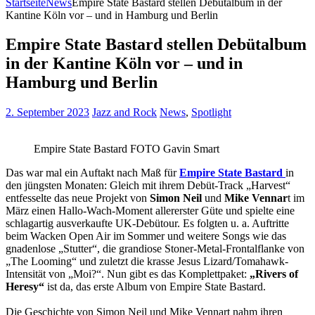
Startseite
News
Empire State Bastard stellen Debütalbum in der
Kantine Köln vor – und in Hamburg und Berlin
Empire State Bastard stellen Debütalbum
in der Kantine Köln vor – und in
Hamburg und Berlin
2. September 2023
Jazz and Rock
News
,
Spotlight
Empire State Bastard FOTO Gavin Smart
Das war mal ein Auftakt nach Maß für
Empire State Bastard
in
den jüngsten Monaten: Gleich mit ihrem Debüt-Track „Harvest“
entfesselte das neue Projekt von
Simon Neil
und
Mike Vennar
t im
März einen Hallo-Wach-Moment allererster Güte und spielte eine
schlagartig ausverkaufte UK-Debütour. Es folgten u. a. Auftritte
beim Wacken Open Air im Sommer und weitere Songs wie das
gnadenlose „Stutter“, die grandiose Stoner-Metal-Frontalflanke von
„The Looming“ und zuletzt die krasse Jesus Lizard/Tomahawk-
Intensität von „Moi?“. Nun gibt es das Komplettpaket:
„Rivers of
Heresy“
ist da, das erste Album von Empire State Bastard.
Die Geschichte von Simon Neil und Mike Vennart nahm ihren