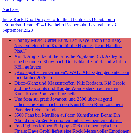
Nächster
Indie-Rock-Duo Durry veröffentlicht heute das Debütalbum
„Suburban Legend“ – Live beim Reeperbahn Festival am 23.
September 2023
Country Music: Carter Faith, Laci Kaye Booth und Baby
Nova vereinen ihre Kräfte für die Hymne „Pearl Handled
Pistol“
Am 4. August kehrt die britische Popikone Rick Astley für
eine besondere Show nach Deutschland zurück und wird in
Köln auftreten
„Aus logistischen Gründen“: WALTARI sagen geplante Tour
im Oktober 2026 ab
Disco-Glanz und Klassentreffen: Nile Rodgers, Kid Creole
and the Coconuts und Boogie Wonderstars machen den
KunstRasen Bonn zur Tanzmeile
Una festa sui prati: Jovanotti und 2500 überwiegend
italienische Fans machen den KunstRasen Bonn zu einem
Platz der Lebensfreude
3500 Fans bei Marillion auf dem KunstRasen Bonn: Ein
Abend der großen Emotionen und schwebenden Gitarren
Foo Fighters krönen Pinkpop 2026 mit einem epischen
Finale: Dave Grohl liefert eine Rock-Messe voller Emotionen