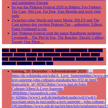
und unbändiger Energie
So war das Pinkpop Festival 2026 in Bildern: Foo Fighters,
The Cure, Wet Leg, Fat Dog, Tom Morello und noch viele
mehr
Zwischen roher Wucht und purer Magie: IDLES und The
Cure prägen den zweiten Pinkpop-Tag – außerdem: Editors,
Franz Ferdinand u.v.m.
Tag: Pinkpop-Festival zeigt die ganze Bandbreite moderner
Livemusik – The Plot In You, The Beaches, Electric Callboy,
Twenty One Pilots…
Berlin
Bonn
Cem Akalin
Crossroads Festival
Deep Purple
Dream Theater
Frank Zappa
Hamburg
Harmonie
Interview
Jazz
Jazz and Rock
jazzandrock.com
Jazzfest
Jazzfest
Bonn
Jazz und Rock
Konzert
Kunst!Rasen
Kunst!Rasen Bonn
KunstRasen Bonn
Köln
Miles Davis
neues Album
Rockpalast
WDR
Sonntag, 20. Dezember – Adventskalender 2020:
[…]
https://de.wikipedia.org/wiki/A_Love_Supremehttps://www.deu
love-supreme-john-coltranes-musikalisches.932.de.html?
dram:article_id=305615https://www.laut.de/John-
Coltrane/Alben/A-Love-Supreme-
38684http://jazzandrock.com/?
p=42https://www1.wdr.de/mediathek/audio/wdr3/wdr3-
jazz/giant-steps-in-jazz/audio-a-love-supreme—john-coltrane-
100.htmlhttps://www.ndr.de/nachrichten/info/sendungen/jazz/Di