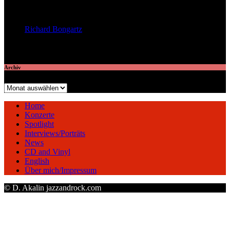
veröffentlichte 8 Artikel
Richard Bongartz
veröffentlichte 7 Artikel
Archiv
Archiv
Home
Konzerte
Spotlight
Interviews/Porträts
News
CD and Vinyl
English
Über mich/Impressum
© D. Akalin jazzandrock.com