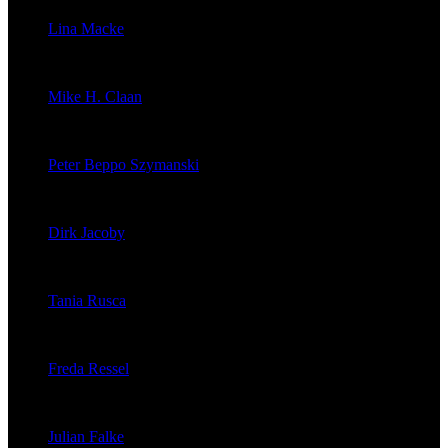
Lina Macke
veröffentlichte 176 Artikel
Mike H. Claan
veröffentlichte 121 Artikel
Peter Beppo Szymanski
veröffentlichte 39 Artikel
Dirk Jacoby
veröffentlichte 32 Artikel
Tania Rusca
veröffentlichte 29 Artikel
Freda Ressel
veröffentlichte 23 Artikel
Julian Falke