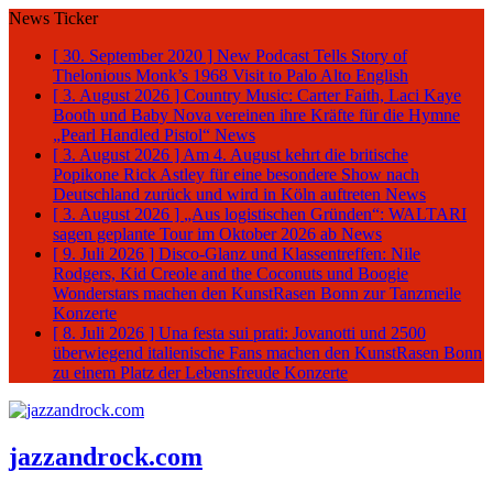
News Ticker
[ 30. September 2020 ]
New Podcast Tells Story of
Thelonious Monk’s 1968 Visit to Palo Alto
English
[ 3. August 2026 ]
Country Music: Carter Faith, Laci Kaye
Booth und Baby Nova vereinen ihre Kräfte für die Hymne
„Pearl Handled Pistol“
News
[ 3. August 2026 ]
Am 4. August kehrt die britische
Popikone Rick Astley für eine besondere Show nach
Deutschland zurück und wird in Köln auftreten
News
[ 3. August 2026 ]
„Aus logistischen Gründen“: WALTARI
sagen geplante Tour im Oktober 2026 ab
News
[ 9. Juli 2026 ]
Disco-Glanz und Klassentreffen: Nile
Rodgers, Kid Creole and the Coconuts und Boogie
Wonderstars machen den KunstRasen Bonn zur Tanzmeile
Konzerte
[ 8. Juli 2026 ]
Una festa sui prati: Jovanotti und 2500
überwiegend italienische Fans machen den KunstRasen Bonn
zu einem Platz der Lebensfreude
Konzerte
jazzandrock.com