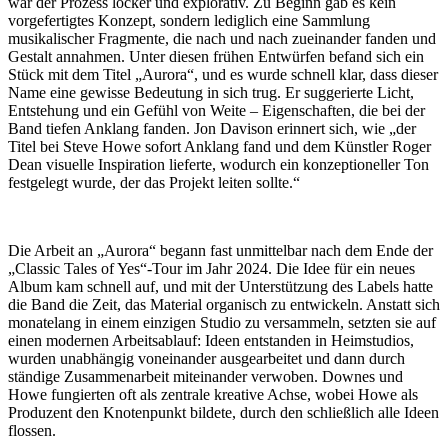
war der Prozess locker und explorativ. Zu Beginn gab es kein
vorgefertigtes Konzept, sondern lediglich eine Sammlung
musikalischer Fragmente, die nach und nach zueinander fanden und
Gestalt annahmen. Unter diesen frühen Entwürfen befand sich ein
Stück mit dem Titel „Aurora“, und es wurde schnell klar, dass dieser
Name eine gewisse Bedeutung in sich trug. Er suggerierte Licht,
Entstehung und ein Gefühl von Weite – Eigenschaften, die bei der
Band tiefen Anklang fanden. Jon Davison erinnert sich, wie „der
Titel bei Steve Howe sofort Anklang fand und dem Künstler Roger
Dean visuelle Inspiration lieferte, wodurch ein konzeptioneller Ton
festgelegt wurde, der das Projekt leiten sollte.“
Die Arbeit an „Aurora“ begann fast unmittelbar nach dem Ende der
„Classic Tales of Yes“-Tour im Jahr 2024. Die Idee für ein neues
Album kam schnell auf, und mit der Unterstützung des Labels hatte
die Band die Zeit, das Material organisch zu entwickeln. Anstatt sich
monatelang in einem einzigen Studio zu versammeln, setzten sie auf
einen modernen Arbeitsablauf: Ideen entstanden in Heimstudios,
wurden unabhängig voneinander ausgearbeitet und dann durch
ständige Zusammenarbeit miteinander verwoben. Downes und
Howe fungierten oft als zentrale kreative Achse, wobei Howe als
Produzent den Knotenpunkt bildete, durch den schließlich alle Ideen
flossen.