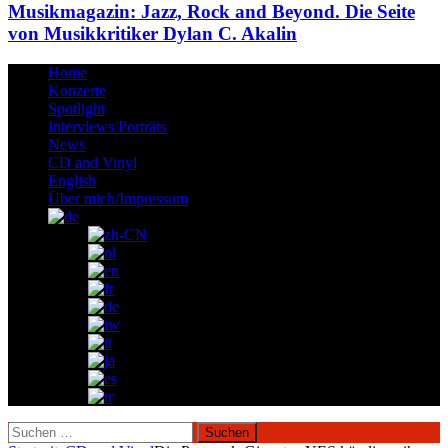
Musikmagazin: Jazz, Rock and Beyond. Die Seite
von Musikkritiker Dylan C. Akalin
Home
Konzerte
Spotlight
Interviews/Porträts
News
CD and Vinyl
English
Über mich/Impressum
Suchen
nach: