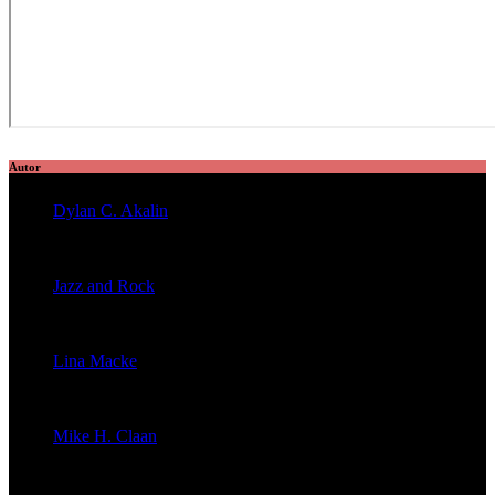
Autor
Dylan C. Akalin
veröffentlichte 2056 Artikel
Jazz and Rock
veröffentlichte 1603 Artikel
Lina Macke
veröffentlichte 176 Artikel
Mike H. Claan
veröffentlichte 121 Artikel