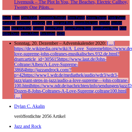
Livemusik – The Plot In You, The Beaches, Electric Callboy,
Twenty One Pilots…
Berlin
Bonn
Cem Akalin
Crossroads Festival
Deep Purple
Dream Theater
Frank Zappa
Hamburg
Harmonie
Interview
Jazz
Jazz and Rock
jazzandrock.com
Jazzfest
Jazzfest
Bonn
Jazz und Rock
Konzert
Kunst!Rasen
Kunst!Rasen Bonn
KunstRasen Bonn
Köln
Miles Davis
neues Album
Rockpalast
WDR
Sonntag, 20. Dezember – Adventskalender 2020:
[…]
https://de.wikipedia.org/wiki/A_Love_Supremehttps://www.deu
love-supreme-john-coltranes-musikalisches.932.de.html?
dram:article_id=305615https://www.laut.de/John-
Coltrane/Alben/A-Love-Supreme-
38684http://jazzandrock.com/?
p=42https://www1.wdr.de/mediathek/audio/wdr3/wdr3-
jazz/giant-steps-in-jazz/audio-a-love-supreme—john-coltrane-
100.htmlhttps://www.ndr.de/nachrichten/info/sendungen/jazz/Di
Dozen-8-John-Coltranes-A-Love-Supreme,coltrane100.html
[…]
Dylan C. Akalin
veröffentlichte 2056 Artikel
Jazz and Rock