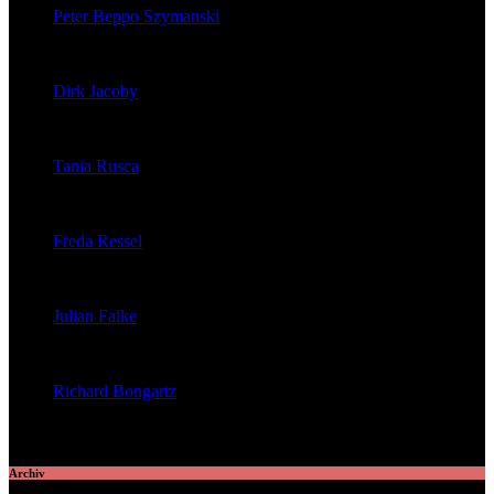
Peter Beppo Szymanski
veröffentlichte 39 Artikel
Dirk Jacoby
veröffentlichte 32 Artikel
Tania Rusca
veröffentlichte 29 Artikel
Freda Ressel
veröffentlichte 23 Artikel
Julian Falke
veröffentlichte 8 Artikel
Richard Bongartz
veröffentlichte 7 Artikel
Archiv