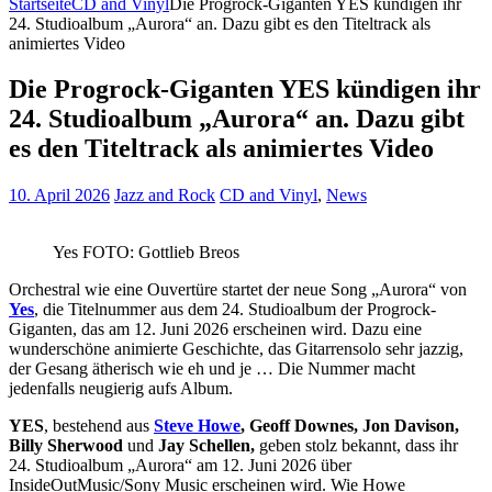
Startseite
CD and Vinyl
Die Progrock-Giganten YES kündigen ihr
24. Studioalbum „Aurora“ an. Dazu gibt es den Titeltrack als
animiertes Video
Die Progrock-Giganten YES kündigen ihr
24. Studioalbum „Aurora“ an. Dazu gibt
es den Titeltrack als animiertes Video
10. April 2026
Jazz and Rock
CD and Vinyl
,
News
Yes FOTO: Gottlieb Breos
Orchestral wie eine Ouvertüre startet der neue Song „Aurora“ von
Yes
, die Titelnummer aus dem 24. Studioalbum der Progrock-
Giganten, das am 12. Juni 2026 erscheinen wird. Dazu eine
wunderschöne animierte Geschichte, das Gitarrensolo sehr jazzig,
der Gesang ätherisch wie eh und je … Die Nummer macht
jedenfalls neugierig aufs Album.
YES
, bestehend aus
Steve Howe
, Geoff Downes, Jon Davison,
Billy Sherwood
und
Jay Schellen,
geben stolz bekannt, dass ihr
24. Studioalbum „Aurora“ am 12. Juni 2026 über
InsideOutMusic/Sony Music erscheinen wird. Wie Howe