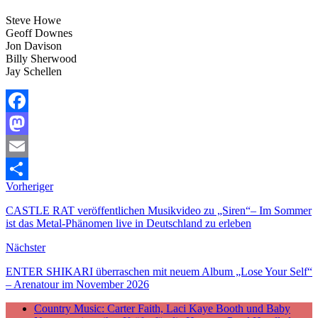
Steve Howe
Geoff Downes
Jon Davison
Billy Sherwood
Jay Schellen
Facebook
Mastodon
Email
Vorheriger
Teilen
CASTLE RAT veröffentlichen Musikvideo zu „Siren“– Im Sommer
ist das Metal-Phänomen live in Deutschland zu erleben
Nächster
ENTER SHIKARI überraschen mit neuem Album „Lose Your Self“
– Arenatour im November 2026
Country Music: Carter Faith, Laci Kaye Booth und Baby