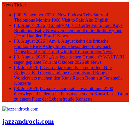
News Ticker
[ 30. September 2020 ]
New Podcast Tells Story of
Thelonious Monk’s 1968 Visit to Palo Alto
English
[ 3. August 2026 ]
Country Music: Carter Faith, Laci Kaye
Booth und Baby Nova vereinen ihre Kräfte für die Hymne
„Pearl Handled Pistol“
News
[ 3. August 2026 ]
Am 4. August kehrt die britische
Popikone Rick Astley für eine besondere Show nach
Deutschland zurück und wird in Köln auftreten
News
[ 3. August 2026 ]
„Aus logistischen Gründen“: WALTARI
sagen geplante Tour im Oktober 2026 ab
News
[ 9. Juli 2026 ]
Disco-Glanz und Klassentreffen: Nile
Rodgers, Kid Creole and the Coconuts und Boogie
Wonderstars machen den KunstRasen Bonn zur Tanzmeile
Konzerte
[ 8. Juli 2026 ]
Una festa sui prati: Jovanotti und 2500
überwiegend italienische Fans machen den KunstRasen Bonn
zu einem Platz der Lebensfreude
Konzerte
jazzandrock.com