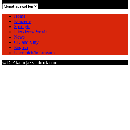
Archiv
Home
Konzerte
Spotlight
Interviews/Porträts
News
CD and Vinyl
English
Über mich/Impressum
© D. Akalin jazzandrock.com