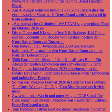
Nova vereinen ihre Kräfte für die Hymne „Pearl Handled
Pistol“
Am 4. August kehrt die britische Popikone Rick Astley für
eine besondere Show nach Deutschland zurück und wird in
Köln auftreten
„Aus logistischen Gründen“: WALTARI sagen geplante Tour
im Oktober 2026 ab
Disco-Glanz und Klassentreffen: Nile Rodgers, Kid Creole
and the Coconuts und Boogie Wonderstars machen den
KunstRasen Bonn zur Tanzmeile
Una festa sui prati: Jovanotti und 2500 überwiegend
italienische Fans machen den KunstRasen Bonn zu einem
Platz der Lebensfreude
3500 Fans bei Marillion auf dem KunstRasen Bonn: Ein
Abend der großen Emotionen und schwebenden Gitarren
Foo Fighters krönen Pinkpop 2026 mit einem epischen
Finale: Dave Grohl liefert eine Rock-Messe voller Emotionen
und unbändiger Energie
So war das Pinkpop Festival 2026 in Bildern: Foo Fighters,
The Cure, Wet Leg, Fat Dog, Tom Morello und noch viele
mehr
Zwischen roher Wucht und purer Magie: IDLES und The
Cure prägen den zweiten Pinkpop-Tag – außerdem: Editors,
Franz Ferdinand u.v.m.
Tag: Pinkpop-Festival zeigt die ganze Bandbreite moderner