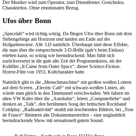
Der Musiker wird zum Operator, zum Dienstleister. Gesichtslos.
Charakterlos. Ohne emotionalen Bezug.
Ufos über Bonn
„Spacelab“ wird richtig witzig. Da fliegen Ufos über Bonn mit dem
Siebengebirge am Horizont und landen am Ende auf der
Hofgartenwiese. Alle 3.D natürlich. Überhaupt sind diese Effekte,
die man über die entsprechende 3-D-Brille (gab’s beim Einlass)
erleben kann, so witzig wie beeindruckend. Man fühlt sich
zurückversetzt in die gute alte Zeit der Programmkinos, als der
Kultfilm „It Came from Outer Space“, dieser Science-Fiction-
Horror-Film von 1953, Kultcharakter hatte.
Natürlich gibt es die „Menschmaschine“ mit großen weißen Lettern
auf dem Screen. „Electric Café“ mit schwarz-weißen Linien, als
würde man gleich in den Timetunnel verschwinden. Wir fahren im
alten VW Käfer über die „Autobahn“, hören „Computerliebe“ und
denken an „Talk“, den berühmten Song der britischen Rockband
Coldplay. „Radioaktivität“ strahlt mit leuchtenden Bildern, bei „Tour
de France“ flimmern alte Dokumentarstreifen – eine unglaublich
beeindruckende Show mit sensationell gutem Sound.