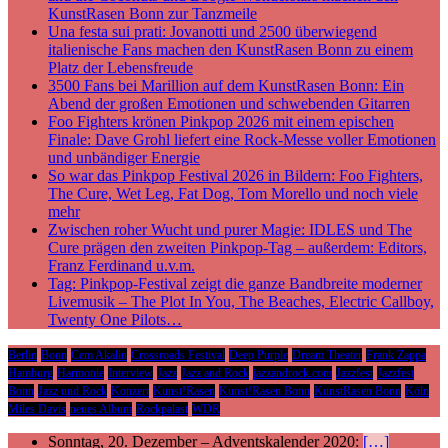
KunstRasen Bonn zur Tanzmeile
Una festa sui prati: Jovanotti und 2500 überwiegend
italienische Fans machen den KunstRasen Bonn zu einem
Platz der Lebensfreude
3500 Fans bei Marillion auf dem KunstRasen Bonn: Ein
Abend der großen Emotionen und schwebenden Gitarren
Foo Fighters krönen Pinkpop 2026 mit einem epischen
Finale: Dave Grohl liefert eine Rock-Messe voller Emotionen
und unbändiger Energie
So war das Pinkpop Festival 2026 in Bildern: Foo Fighters,
The Cure, Wet Leg, Fat Dog, Tom Morello und noch viele
mehr
Zwischen roher Wucht und purer Magie: IDLES und The
Cure prägen den zweiten Pinkpop-Tag – außerdem: Editors,
Franz Ferdinand u.v.m.
Tag: Pinkpop-Festival zeigt die ganze Bandbreite moderner
Livemusik – The Plot In You, The Beaches, Electric Callboy,
Twenty One Pilots…
Berlin
Bonn
Cem Akalin
Crossroads Festival
Deep Purple
Dream Theater
Frank Zappa
Hamburg
Harmonie
Interview
Jazz
Jazz and Rock
jazzandrock.com
Jazzfest
Jazzfest
Bonn
Jazz und Rock
Konzert
Kunst!Rasen
Kunst!Rasen Bonn
KunstRasen Bonn
Köln
Miles Davis
neues Album
Rockpalast
WDR
Sonntag, 20. Dezember – Adventskalender 2020:
[…]