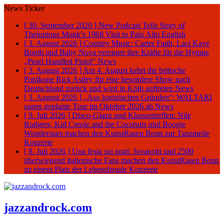
News Ticker
[ 30. September 2020 ]
New Podcast Tells Story of
Thelonious Monk’s 1968 Visit to Palo Alto
English
[ 3. August 2026 ]
Country Music: Carter Faith, Laci Kaye
Booth und Baby Nova vereinen ihre Kräfte für die Hymne
„Pearl Handled Pistol“
News
[ 3. August 2026 ]
Am 4. August kehrt die britische
Popikone Rick Astley für eine besondere Show nach
Deutschland zurück und wird in Köln auftreten
News
[ 3. August 2026 ]
„Aus logistischen Gründen“: WALTARI
sagen geplante Tour im Oktober 2026 ab
News
[ 9. Juli 2026 ]
Disco-Glanz und Klassentreffen: Nile
Rodgers, Kid Creole and the Coconuts und Boogie
Wonderstars machen den KunstRasen Bonn zur Tanzmeile
Konzerte
[ 8. Juli 2026 ]
Una festa sui prati: Jovanotti und 2500
überwiegend italienische Fans machen den KunstRasen Bonn
zu einem Platz der Lebensfreude
Konzerte
jazzandrock.com