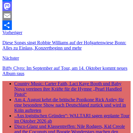
Facebook
Mastodon
Email
Vorheriger
Teilen
Diese Songs singt Robbie Williams auf der Hofgartenwiese Bonn:
Alles zu Einlass, Konzertbeginn und mehr
Nächster
Biffy Clyro: Im September auf Tour, am 14. Oktober kommt neues
Album raus
Country Music: Carter Faith, Laci Kaye Booth und Baby
Nova vereinen ihre Kräfte für die Hymne „Pearl Handled
Pistol“
Am 4. August kehrt die britische Popikone Rick Astley für
eine besondere Show nach Deutschland zurück und wird in
Köln auftreten
„Aus logistischen Gründen“: WALTARI sagen geplante Tour
im Oktober 2026 ab
Disco-Glanz und Klassentreffen: Nile Rodgers, Kid Creole
and the Coconuts und Boogie Wonderstars machen den