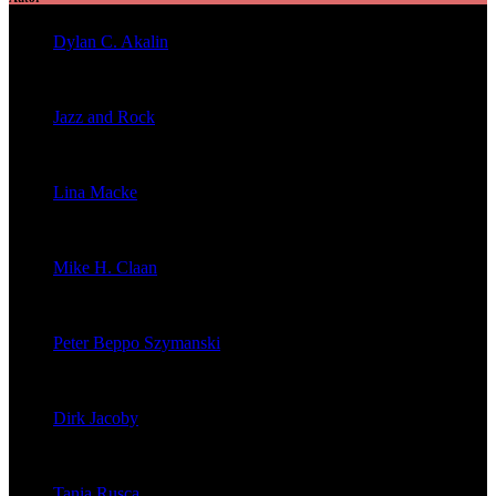
Dylan C. Akalin
veröffentlichte 2056 Artikel
Jazz and Rock
veröffentlichte 1603 Artikel
Lina Macke
veröffentlichte 176 Artikel
Mike H. Claan
veröffentlichte 121 Artikel
Peter Beppo Szymanski
veröffentlichte 39 Artikel
Dirk Jacoby
veröffentlichte 32 Artikel
Tania Rusca