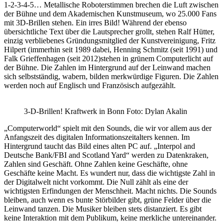
1-2-3-4-5… Metallische Roboterstimmen brechen die Luft zwischen
der Bühne und dem Akademischen Kunstmuseum, wo 25.000 Fans
mit 3D-Brillen stehen. Ein irres Bild! Während der ebenso
übersichtliche Text über die Lautsprecher grollt, stehen Ralf Hütter,
einzig verbliebenes Gründungsmitglied der Kunstvereinigung, Fritz
Hilpert (immerhin seit 1989 dabei, Henning Schmitz (seit 1991) und
Falk Grieffenhagen (seit 2012)stehen in grünem Computerlicht auf
der Bühne. Die Zahlen im Hintergrund auf der Leinwand machen
sich selbstständig, wabern, bilden merkwürdige Figuren. Die Zahlen
werden noch auf Englisch und Französisch aufgezählt.
3-D-Brillen! Kraftwerk in Bonn Foto: Dylan Akalin
„Computerworld“ spielt mit den Sounds, die wir vor allem aus der
Anfangszeit des digitalen Informationszeitalters kennen. Im
Hintergrund taucht das Bild eines alten PC auf. „Interpol and
Deutsche Bank/FBI and Scotland Yard“ werden zu Datenkraken,
Zahlen sind Geschäft. Ohne Zahlen keine Geschäfte, ohne
Geschäfte keine Macht. Es wundert nur, dass die wichtigste Zahl in
der Digitalwelt nicht vorkommt. Die Null zählt als eine der
wichtigsten Erfindungen der Menschheit. Macht nichts. Die Sounds
bleiben, auch wenn es bunte Störbilder gibt, grüne Felder über die
Leinwand tanzen. Die Musiker bleiben stets distanziert. Es gibt
keine Interaktion mit dem Publikum, keine merkliche untereinander.