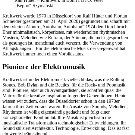
Ralf Hütter – Kraftwerk in Bonn FOTO: Peter
„Beppo“ Szymanski
Kraftwerk wurde 1970 in Düsseldorf von Ralf Hütter und Florian
Schneider (gestorben am 21. April 2020) gegründet und schafft mit
dem vierten Album „Autobahn, Autobahn“ 1974 den Durchbruch.
Eher minimalistisch, körperloses, mit wiederholten rhythmischen
Mustern, Melodien wie Refrain, der Stimme, die mehr gesprochen
als gesungen ist, manchmal auch verzerrt, die Verwendung von
Alltagsklängen – Für die elektronische Musik der Gegenwart hat
Kraftwerk immer noch einen Vorbildstatus.
Pioniere der Elektromusik
Kraftwerk ist in der Elektromusik vielleicht das, was die Rolling
Stones, Bob Dylan und die Beatles für die Rock- und Popmusik
sind: Pioniere, aber auch Avantgardisten, sie schaffen quasi die
Matrix für die kreative Inspiration folgender Generationen. Heute
wissen wir zudem, dass die Düsseldorfer schon in den 1970er
Jahren ihrer Zeit voraus waren. Ihr Ansatz von Sounds, Melodien,
Rhythmen ist völlig eigenständig gedacht und folgt einer
konzeptionellen Kontinuität. Ihre Musik ist gleichsam die
musikalische Transformation technologischer Entwicklungen. Ihr
Sound stilisiert Architektur, Technologie, Entwicklung. Das ist fast
ein wenig beängstigend.