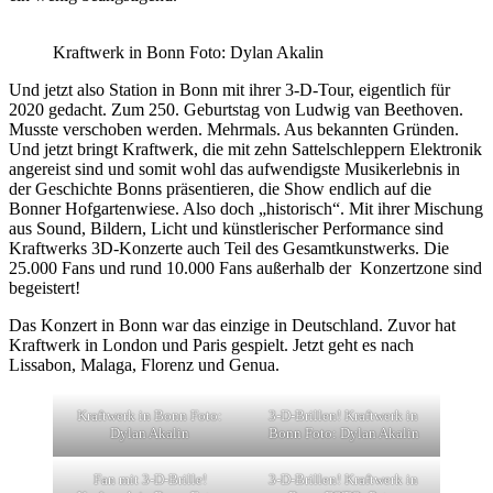
Kraftwerk in Bonn Foto: Dylan Akalin
Und jetzt also Station in Bonn mit ihrer 3-D-Tour, eigentlich für
2020 gedacht. Zum 250. Geburtstag von Ludwig van Beethoven.
Musste verschoben werden. Mehrmals. Aus bekannten Gründen.
Und jetzt bringt Kraftwerk, die mit zehn Sattelschleppern Elektronik
angereist sind und somit wohl das aufwendigste Musikerlebnis in
der Geschichte Bonns präsentieren, die Show endlich auf die
Bonner Hofgartenwiese. Also doch „historisch“. Mit ihrer Mischung
aus Sound, Bildern, Licht und künstlerischer Performance sind
Kraftwerks 3D-Konzerte auch Teil des Gesamtkunstwerks. Die
25.000 Fans und rund 10.000 Fans außerhalb der Konzertzone sind
begeistert!
Das Konzert in Bonn war das einzige in Deutschland. Zuvor hat
Kraftwerk in London und Paris gespielt. Jetzt geht es nach
Lissabon, Malaga, Florenz und Genua.
Kraftwerk in Bonn Foto:
3-D-Brillen! Kraftwerk in
Dylan Akalin
Bonn Foto: Dylan Akalin
Fan mit 3-D-Brille!
3-D-Brillen! Kraftwerk in