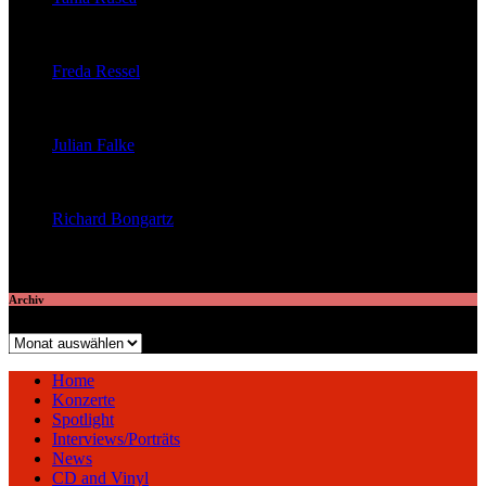
veröffentlichte 29 Artikel
Freda Ressel
veröffentlichte 23 Artikel
Julian Falke
veröffentlichte 8 Artikel
Richard Bongartz
veröffentlichte 7 Artikel
Archiv
Archiv
Home
Konzerte
Spotlight
Interviews/Porträts
News
CD and Vinyl