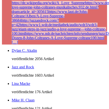
https://de.wikipedia.org/wiki/A_Love_Supremehttps://www.deu
love-supreme-john-coltranes-musikalisches.932.de.html?
dram:article_id=305615https://www.laut.de/John-
Coltrane/Alben/A-Love-Supreme-
38684http://jazzandrock.com/?
p=42https://www1.wdr.de/mediathek/audio/wdr3/wdr3-
jazz/giant-steps-in-jazz/audio-a-love-supreme—john-coltrane-
100.htmlhttps://www.ndr.de/nachrichten/info/sendungen/jazz/Di
Dozen-8-John-Coltranes-A-Love-Supreme,coltrane100.html
[…]
Dylan C. Akalin
veröffentlichte 2056 Artikel
Jazz and Rock
veröffentlichte 1603 Artikel
Lina Macke
veröffentlichte 176 Artikel
Mike H. Claan
veröffentlichte 121 Artikel