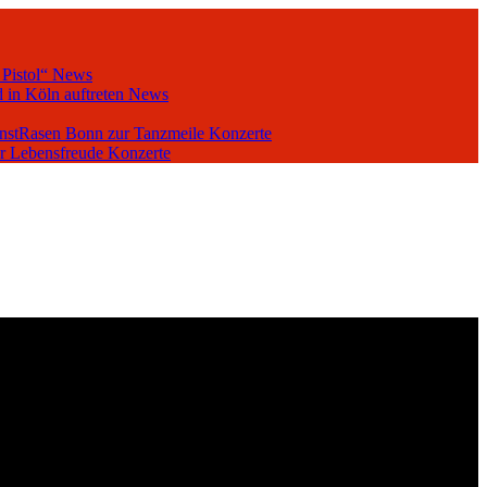
 Pistol“
News
 in Köln auftreten
News
unstRasen Bonn zur Tanzmeile
Konzerte
er Lebensfreude
Konzerte