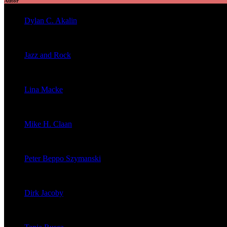
Autor
Dylan C. Akalin
veröffentlichte 2056 Artikel
Jazz and Rock
veröffentlichte 1603 Artikel
Lina Macke
veröffentlichte 176 Artikel
Mike H. Claan
veröffentlichte 121 Artikel
Peter Beppo Szymanski
veröffentlichte 39 Artikel
Dirk Jacoby
veröffentlichte 32 Artikel