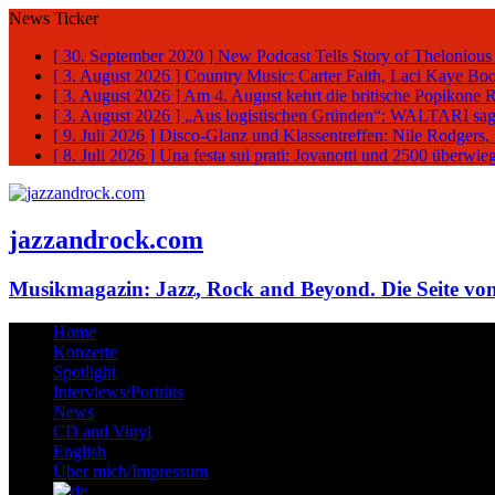
News Ticker
[ 30. September 2020 ]
New Podcast Tells Story of Thelonious
[ 3. August 2026 ]
Country Music: Carter Faith, Laci Kaye Bo
[ 3. August 2026 ]
Am 4. August kehrt die britische Popikone 
[ 3. August 2026 ]
„Aus logistischen Gründen“: WALTARI sag
[ 9. Juli 2026 ]
Disco-Glanz und Klassentreffen: Nile Rodgers
[ 8. Juli 2026 ]
Una festa sui prati: Jovanotti und 2500 überw
jazzandrock.com
Musikmagazin: Jazz, Rock and Beyond. Die Seite von
Home
Konzerte
Spotlight
Interviews/Porträts
News
CD and Vinyl
English
Über mich/Impressum