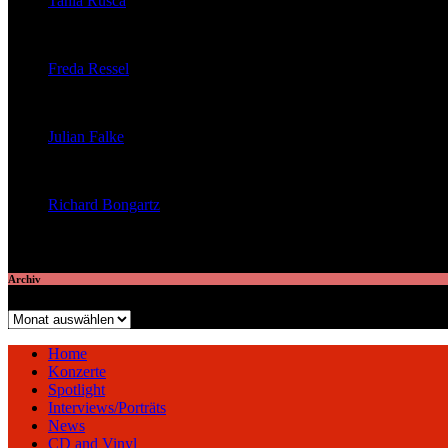
Tania Rusca
veröffentlichte 29 Artikel
Freda Ressel
veröffentlichte 23 Artikel
Julian Falke
veröffentlichte 8 Artikel
Richard Bongartz
veröffentlichte 7 Artikel
Archiv
Archiv
Home
Konzerte
Spotlight
Interviews/Porträts
News
CD and Vinyl