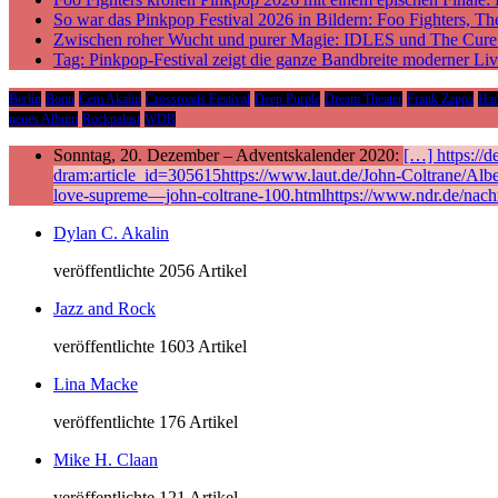
So war das Pinkpop Festival 2026 in Bildern: Foo Fighters, T
Zwischen roher Wucht und purer Magie: IDLES und The Cure p
Tag: Pinkpop-Festival zeigt die ganze Bandbreite moderner Li
Berlin
Bonn
Cem Akalin
Crossroads Festival
Deep Purple
Dream Theater
Frank Zappa
Ha
neues Album
Rockpalast
WDR
Sonntag, 20. Dezember – Adventskalender 2020:
[…] https://
dram:article_id=305615https://www.laut.de/John-Coltrane/Alb
love-supreme—john-coltrane-100.htmlhttps://www.ndr.de/nach
Dylan C. Akalin
veröffentlichte 2056 Artikel
Jazz and Rock
veröffentlichte 1603 Artikel
Lina Macke
veröffentlichte 176 Artikel
Mike H. Claan
veröffentlichte 121 Artikel