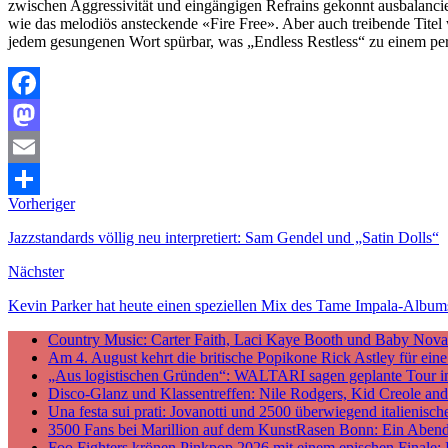
zwischen Aggressivität und eingängigen Refrains gekonnt ausbalanci
wie das melodiös ansteckende «Fire Free». Aber auch treibende Titel 
jedem gesungenen Wort spürbar, was „Endless Restless“ zu einem per
Facebook
Mastodon
Email
Vorheriger
Teilen
Jazzstandards völlig neu interpretiert: Sam Gendel und „Satin Dolls“
Nächster
Kevin Parker hat heute einen speziellen Mix des Tame Impala-Alb
Country Music: Carter Faith, Laci Kaye Booth und Baby Nova v
Am 4. August kehrt die britische Popikone Rick Astley für ei
„Aus logistischen Gründen“: WALTARI sagen geplante Tour i
Disco-Glanz und Klassentreffen: Nile Rodgers, Kid Creole a
Una festa sui prati: Jovanotti und 2500 überwiegend italieni
3500 Fans bei Marillion auf dem KunstRasen Bonn: Ein Aben
Foo Fighters krönen Pinkpop 2026 mit einem epischen Finale: