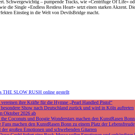
ert. Schwergewichtig – pumpende Tracks, wie «Centrifuge Of Life» ode
wie die Single «Endless Restless Heart» setzt einen starken Akzent. Di
fekten Einstieg in die Welt von DevilsBridge macht.
ums THE SLOW RUSH online gestellt
ereinen ihre Kräfte für die Hymne „Pearl Handled Pistol“
ne besondere Show nach Deutschland zurück und wird in Köln auftreten
m Oktober 2026 ab
nd the Coconuts und Boogie Wonderstars machen den KunstRasen Bonn
sche Fans machen den KunstRasen Bonn zu einem Platz der Lebensfreude
d der großen Emotionen und schwebenden Gitarren
 Dave Grohl liefert eine Rock-Messe voller Emotionen und unbändiger 