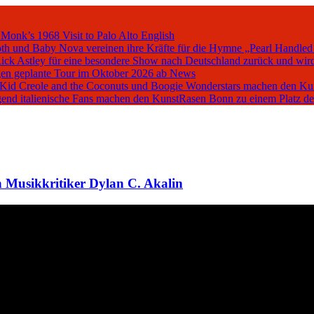
 Monk’s 1968 Visit to Palo Alto
English
oth und Baby Nova vereinen ihre Kräfte für die Hymne „Pearl Handled
Rick Astley für eine besondere Show nach Deutschland zurück und wird
en geplante Tour im Oktober 2026 ab
News
, Kid Creole and the Coconuts und Boogie Wonderstars machen den K
iegend italienische Fans machen den KunstRasen Bonn zu einem Platz d
 Musikkritiker Dylan C. Akalin