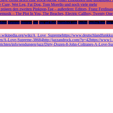
he Cure, Wet Leg, Fat Dog, Tom Morello und noch viele mehr
rägen den zweiten Pinkpop-Tag – außerdem: Editors, Franz Ferdinan
vemusik – The Plot In You, The Beaches, Electric Callboy, Twenty On
mburg
Harmonie
Interview
Jazz
Jazz and Rock
jazzandrock.com
Jazzfest
Jazzfest Bonn
Jazz 
de.wikipedia.org/wiki/A_Love_Supremehttps://www.deutschlandfunkkult
en/A-Love-Supreme-38684http://jazzandrock.com/?p=42https://www1.wd
richten/info/sendungen/jazz/Dirty-Dozen-8-John-Coltranes-A-Love-Su