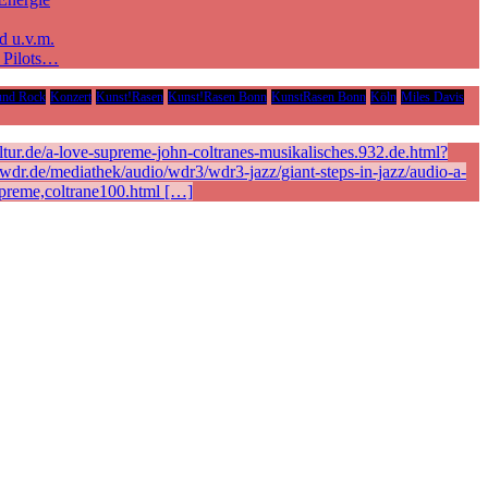
d u.v.m.
e Pilots…
und Rock
Konzert
Kunst!Rasen
Kunst!Rasen Bonn
KunstRasen Bonn
Köln
Miles Davis
ur.de/a-love-supreme-john-coltranes-musikalisches.932.de.html?
r.de/mediathek/audio/wdr3/wdr3-jazz/giant-steps-in-jazz/audio-a-
preme,coltrane100.html […]