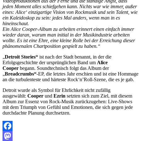
Videoproduktionen aus der Ferne und die ständige Angst, dass
jeden Moment alles schiefgehen kann. Nichts war wie immer, außer
eines: Alice‘ einzigartige Vision von Rockmusik und sein Talent, wie
ein Kaleidoskop zu sein: jedes Mal anders, wenn man in es
hineinschaut.
Ein Alice Cooper-Album zu arbeiten erinnert einen einfach immer
wieder daran, warum man initial in der Musikindustrie arbeiten
wollte. Es ist eine Ehre, eine kleine Rolle bei der Erreichung dieser
phänomenalen Chartposition gespielt zu haben.“
„
Detroit Stories“
ist nach der Stadt benannt, in der die
Erfolgsgeschichte der ursprünglichen Band um
Alice
Cooper
begann. Soundtechnisch folgt das Album der
„
Breadcrumbs“
-EP, die letztes Jahr erschien und ist eine Hommage
an die turbulenteste und härteste Rock‘n’Roll-Szene, die es je gab.
Detroit wurde als Symbol für Ehrlichkeit nicht zufällig
ausgewählt:
Cooper
und
Ezrin
setzten sich zum Ziel, mit diesem
Album zur Essenz von Rock-Musik zurückzugehen: Live-Shows
mit dem Triumph von Gefühl und Emotionen, die sich gegen jede
durchdachte Planung durchsetzen.
Facebook