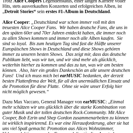
Trotz
Alice Coopers
Legendenstatus, einer langen Karriere voller
Hits, stets ausverkauften Konzerten und erfolgreichen Alben, ist
„
Detroit Stories“
sein
erstes #1-Album in Deutschland
.
Alice Cooper
:
„Deutschland war schon immer voll mit den
treuesten Alice Cooper Fans. Wir haben deutsche Fans, die uns in
den späten 60er und 70er Jahren entdeckt haben, die immer noch
zu allen Shows kommen und immer noch alle Alben kaufen. Sie
sind so loyal. Bis zum heutigen Tag sind fast die Hälfte unserer
Europäischen Shows in Deutschland und diese Shows gehören
immer zu unseren besten Shows. Das zeigt mir, dass das deutsche
Publikum liebt, was wir tun, und wir sind mehr als glücklich,
weiterhin hierher zu kommen und das zu tun, was wir am besten
können. Also, hier ein großes Dankeschön an alle unsere deutschen
Fans! Und ich muss mich bei
earMUSIC
bedanken, der derzeit
besten Plattenfirma der Welt, für all den unermüdlichen Einsatz und
die Promotion für diese Platte. Ohne sie wäre unser Erfolg hier
nicht möglich gewesen.“
Dazu Max Vaccaro, General Manager von
earMUSIC
: „
Einmal
mehr schätzen wir uns glücklich über die starke Kombination von
guter Musik und der tollen deutschen Rock-Community. Mit Alice
Cooper, Bob Ezrin und Shep Gordon zusammenarbeiten zu können
ist wirklich inspirierend. Es war eine Herausforderung, aber sie hat
uns viel Spaß gemacht: Promotion aus Alices Wohnzimmer,