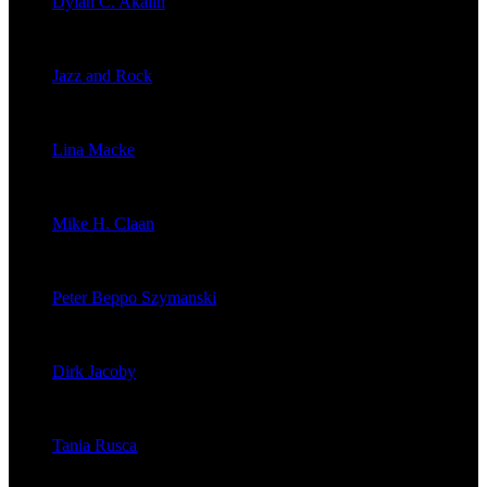
Dylan C. Akalin
veröffentlichte 2056 Artikel
Jazz and Rock
veröffentlichte 1603 Artikel
Lina Macke
veröffentlichte 176 Artikel
Mike H. Claan
veröffentlichte 121 Artikel
Peter Beppo Szymanski
veröffentlichte 39 Artikel
Dirk Jacoby
veröffentlichte 32 Artikel
Tania Rusca
veröffentlichte 29 Artikel