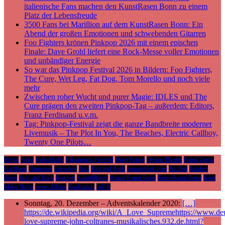
italienische Fans machen den KunstRasen Bonn zu einem
Platz der Lebensfreude
3500 Fans bei Marillion auf dem KunstRasen Bonn: Ein
Abend der großen Emotionen und schwebenden Gitarren
Foo Fighters krönen Pinkpop 2026 mit einem epischen
Finale: Dave Grohl liefert eine Rock-Messe voller Emotionen
und unbändiger Energie
So war das Pinkpop Festival 2026 in Bildern: Foo Fighters,
The Cure, Wet Leg, Fat Dog, Tom Morello und noch viele
mehr
Zwischen roher Wucht und purer Magie: IDLES und The
Cure prägen den zweiten Pinkpop-Tag – außerdem: Editors,
Franz Ferdinand u.v.m.
Tag: Pinkpop-Festival zeigt die ganze Bandbreite moderner
Livemusik – The Plot In You, The Beaches, Electric Callboy,
Twenty One Pilots…
Berlin
Bonn
Cem Akalin
Crossroads Festival
Deep Purple
Dream Theater
Frank Zappa
Hamburg
Harmonie
Interview
Jazz
Jazz and Rock
jazzandrock.com
Jazzfest
Jazzfest
Bonn
Jazz und Rock
Konzert
Kunst!Rasen
Kunst!Rasen Bonn
KunstRasen Bonn
Köln
Miles Davis
neues Album
Rockpalast
WDR
Sonntag, 20. Dezember – Adventskalender 2020:
[…]
https://de.wikipedia.org/wiki/A_Love_Supremehttps://www.deu
love-supreme-john-coltranes-musikalisches.932.de.html?