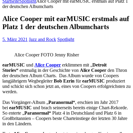
Startseite
Spotlight
Alice Cooper mit earMUSIC erstmals auf Platz 1
der deutschen Albumcharts
Alice Cooper mit earMUSIC erstmals auf
Platz 1 der deutschen Albumcharts
5. März 2021
Jazz and Rock
Spotlight
Alice Cooper FOTO Jenny Risher
earMUSIC
und
Alice Cooper
erklimmen mit „
Detroit
Stories“
erstmalig in der Geschichte von
Alice Cooper
den Thron
der deutschen Album Charts. Das Album wurde von Coopers
langjährigem Wegbegleiter
Bob Ezrin
für
earMUSIC
produziert
und schickt sich schon jetzt an, eines von Coopers erfolgreichsten zu
werden.
Das Vorgänger-Album „
Paranormal“
, erschien im Jahr 2017
bei
earMUSIC
und brach seinerseits bereits einige Chart-Rekorde.
So enterte „
Paranormal“
Platz 4 in Deutschland und Platz 6 in
Großbritannien – Coopers beste Charteinstiege der letzten 30 Jahre
in den Ländern.