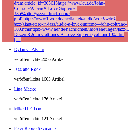
dram:article_id=305615https://www.laut.de/John-
Coltrane/Alben/A-Love-Supreme-
38684http://jazzandrock.com/?
p=42https://www1.wdr.de/mediathek/audio/wdr3/wdr3-
jazz/giant-steps-in-jazz/audio-a-love-supreme—john-coltrane-
100.htmlhttps://www.ndr.de/nachrichten/info/sendungen/jazz/Di
Dozen-8-John-Coltranes-A-Love-Supreme,coltrane100.html
[…]
Dylan C. Akalin
veröffentlichte 2056 Artikel
Jazz and Rock
veröffentlichte 1603 Artikel
Lina Macke
veröffentlichte 176 Artikel
Mike H. Claan
veröffentlichte 121 Artikel
Peter Beppo Szymanski