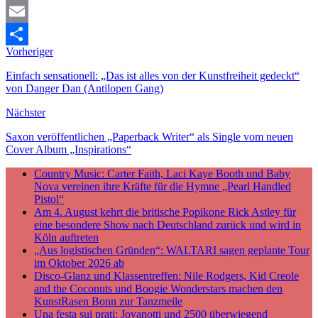
Mastodon
Email
Vorheriger
Teilen
Einfach sensationell: „Das ist alles von der Kunstfreiheit gedeckt“
von Danger Dan (Antilopen Gang)
Nächster
Saxon veröffentlichen „Paperback Writer“ als Single vom neuen
Cover Album „Inspirations“
Country Music: Carter Faith, Laci Kaye Booth und Baby
Nova vereinen ihre Kräfte für die Hymne „Pearl Handled
Pistol“
Am 4. August kehrt die britische Popikone Rick Astley für
eine besondere Show nach Deutschland zurück und wird in
Köln auftreten
„Aus logistischen Gründen“: WALTARI sagen geplante Tour
im Oktober 2026 ab
Disco-Glanz und Klassentreffen: Nile Rodgers, Kid Creole
and the Coconuts und Boogie Wonderstars machen den
KunstRasen Bonn zur Tanzmeile
Una festa sui prati: Jovanotti und 2500 überwiegend