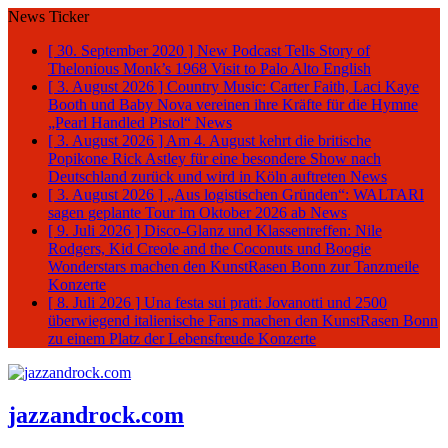
News Ticker
[ 30. September 2020 ]
New Podcast Tells Story of
Thelonious Monk’s 1968 Visit to Palo Alto
English
[ 3. August 2026 ]
Country Music: Carter Faith, Laci Kaye
Booth und Baby Nova vereinen ihre Kräfte für die Hymne
„Pearl Handled Pistol“
News
[ 3. August 2026 ]
Am 4. August kehrt die britische
Popikone Rick Astley für eine besondere Show nach
Deutschland zurück und wird in Köln auftreten
News
[ 3. August 2026 ]
„Aus logistischen Gründen“: WALTARI
sagen geplante Tour im Oktober 2026 ab
News
[ 9. Juli 2026 ]
Disco-Glanz und Klassentreffen: Nile
Rodgers, Kid Creole and the Coconuts und Boogie
Wonderstars machen den KunstRasen Bonn zur Tanzmeile
Konzerte
[ 8. Juli 2026 ]
Una festa sui prati: Jovanotti und 2500
überwiegend italienische Fans machen den KunstRasen Bonn
zu einem Platz der Lebensfreude
Konzerte
jazzandrock.com