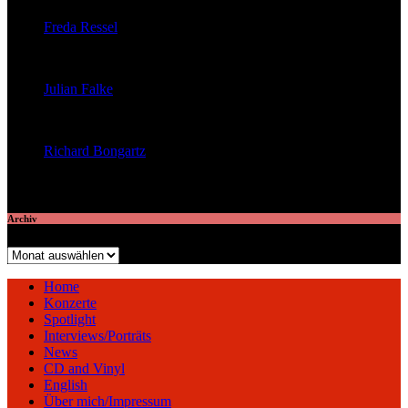
Freda Ressel
veröffentlichte 23 Artikel
Julian Falke
veröffentlichte 8 Artikel
Richard Bongartz
veröffentlichte 7 Artikel
Archiv
Archiv
Home
Konzerte
Spotlight
Interviews/Porträts
News
CD and Vinyl
English
Über mich/Impressum