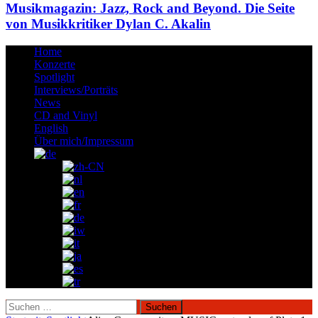
Musikmagazin: Jazz, Rock and Beyond. Die Seite
von Musikkritiker Dylan C. Akalin
Home
Konzerte
Spotlight
Interviews/Porträts
News
CD and Vinyl
English
Über mich/Impressum
Suchen
nach: