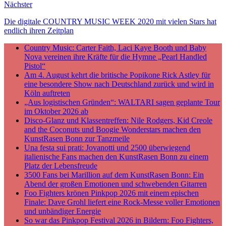
Nächster
Die digitale COUNTRY MUSIC WEEK 2020 mit vielen Stars hat
endlich ihren Zeitplan
Country Music: Carter Faith, Laci Kaye Booth und Baby
Nova vereinen ihre Kräfte für die Hymne „Pearl Handled
Pistol“
Am 4. August kehrt die britische Popikone Rick Astley für
eine besondere Show nach Deutschland zurück und wird in
Köln auftreten
„Aus logistischen Gründen“: WALTARI sagen geplante Tour
im Oktober 2026 ab
Disco-Glanz und Klassentreffen: Nile Rodgers, Kid Creole
and the Coconuts und Boogie Wonderstars machen den
KunstRasen Bonn zur Tanzmeile
Una festa sui prati: Jovanotti und 2500 überwiegend
italienische Fans machen den KunstRasen Bonn zu einem
Platz der Lebensfreude
3500 Fans bei Marillion auf dem KunstRasen Bonn: Ein
Abend der großen Emotionen und schwebenden Gitarren
Foo Fighters krönen Pinkpop 2026 mit einem epischen
Finale: Dave Grohl liefert eine Rock-Messe voller Emotionen
und unbändiger Energie
So war das Pinkpop Festival 2026 in Bildern: Foo Fighters,