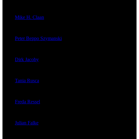
veröffentlichte 176 Artikel
Mike H. Claan
veröffentlichte 121 Artikel
Peter Beppo Szymanski
veröffentlichte 39 Artikel
Dirk Jacoby
veröffentlichte 32 Artikel
Tania Rusca
veröffentlichte 29 Artikel
Freda Ressel
veröffentlichte 23 Artikel
Julian Falke
veröffentlichte 8 Artikel