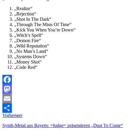
„Realize“
„Rejection“
„Shot In The Dark“
„Through The Mists Of Time“
„Kick You When You’re Down“
„Witch’s Spell“
„Demon Fire“
„Wild Reputation“
„No Man’s Land“
„Systems Down“
„Money Shot“
„Code Red“
Facebook
Mastodon
Email
Vorheriger
Teilen
Synth-Metal aus Bayern: =fudge= präsentieren „Dust To Come“