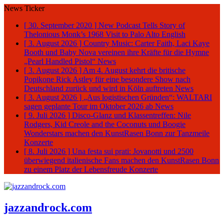
News Ticker
[ 30. September 2020 ]
New Podcast Tells Story of
Thelonious Monk’s 1968 Visit to Palo Alto
English
[ 3. August 2026 ]
Country Music: Carter Faith, Laci Kaye
Booth und Baby Nova vereinen ihre Kräfte für die Hymne
„Pearl Handled Pistol“
News
[ 3. August 2026 ]
Am 4. August kehrt die britische
Popikone Rick Astley für eine besondere Show nach
Deutschland zurück und wird in Köln auftreten
News
[ 3. August 2026 ]
„Aus logistischen Gründen“: WALTARI
sagen geplante Tour im Oktober 2026 ab
News
[ 9. Juli 2026 ]
Disco-Glanz und Klassentreffen: Nile
Rodgers, Kid Creole and the Coconuts und Boogie
Wonderstars machen den KunstRasen Bonn zur Tanzmeile
Konzerte
[ 8. Juli 2026 ]
Una festa sui prati: Jovanotti und 2500
überwiegend italienische Fans machen den KunstRasen Bonn
zu einem Platz der Lebensfreude
Konzerte
jazzandrock.com