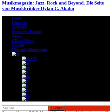
Musikmagazin: Jazz, Rock and Beyond. Die Seite
von Musikkritiker Dylan C. Akalin
Home
Konzerte
Spotlight
Interviews/Porträts
News
CD and Vinyl
English
Über mich/Impressum
Suchen
nach: