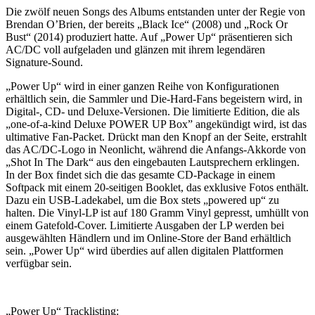
Die zwölf neuen Songs des Albums entstanden unter der Regie von
Brendan O’Brien, der bereits „Black Ice“ (2008) und „Rock Or
Bust“ (2014) produziert hatte. Auf „Power Up“ präsentieren sich
AC/DC voll aufgeladen und glänzen mit ihrem legendären
Signature-Sound.
„Power Up“ wird in einer ganzen Reihe von Konfigurationen
erhältlich sein, die Sammler und Die-Hard-Fans begeistern wird, in
Digital-, CD- und Deluxe-Versionen. Die limitierte Edition, die als
„one-of-a-kind Deluxe POWER UP Box” angekündigt wird, ist das
ultimative Fan-Packet. Drückt man den Knopf an der Seite, erstrahlt
das AC/DC-Logo in Neonlicht, während die Anfangs-Akkorde von
„Shot In The Dark“ aus den eingebauten Lautsprechern erklingen.
In der Box findet sich die das gesamte CD-Package in einem
Softpack mit einem 20-seitigen Booklet, das exklusive Fotos enthält.
Dazu ein USB-Ladekabel, um die Box stets „powered up“ zu
halten. Die Vinyl-LP ist auf 180 Gramm Vinyl gepresst, umhüllt von
einem Gatefold-Cover. Limitierte Ausgaben der LP werden bei
ausgewählten Händlern und im Online-Store der Band erhältlich
sein. „Power Up“ wird überdies auf allen digitalen Plattformen
verfügbar sein.
„Power Up“ Tracklisting: