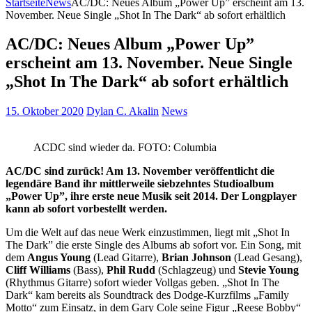
Startseite
News
AC/DC: Neues Album „Power Up” erscheint am 13.
November. Neue Single „Shot In The Dark“ ab sofort erhältlich
AC/DC: Neues Album „Power Up”
erscheint am 13. November. Neue Single
„Shot In The Dark“ ab sofort erhältlich
15. Oktober 2020
Dylan C. Akalin
News
ACDC sind wieder da. FOTO: Columbia
AC/DC sind zurück! Am 13. November veröffentlicht die
legendäre Band ihr mittlerweile siebzehntes Studioalbum
„Power Up”, ihre erste neue Musik seit 2014. Der Longplayer
kann ab sofort vorbestellt werden.
Um die Welt auf das neue Werk einzustimmen, liegt mit „Shot In
The Dark” die erste Single des Albums ab sofort vor. Ein Song, mit
dem
Angus Young
(Lead Gitarre),
Brian Johnson
(Lead Gesang),
Cliff Williams
(Bass),
Phil Rudd
(Schlagzeug) und
Stevie Young
(Rhythmus Gitarre) sofort wieder Vollgas geben. „Shot In The
Dark“ kam bereits als Soundtrack des Dodge-Kurzfilms „Family
Motto“ zum Einsatz, in dem Gary Cole seine Figur „Reese Bobby“