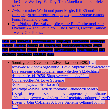
The Cure, Wet Leg, Fat Dog, Tom Morello und noch viele
mehr
Zwischen roher Wucht und purer Magie: IDLES und The
Cure prägen den zweiten Pinkpop-Tag – außerdem: Editors,
Franz Ferdinand u.v.m.
Tag: Pinkpop-Festival zeigt die ganze Bandbreite moderner
Livemusik – The Plot In You, The Beaches, Electric Callboy,
Twenty One Pilots…
Berlin
Bonn
Cem Akalin
Crossroads Festival
Deep Purple
Dream Theater
Frank Zappa
Hamburg
Harmonie
Interview
Jazz
Jazz and Rock
jazzandrock.com
Jazzfest
Jazzfest
Bonn
Jazz und Rock
Konzert
Kunst!Rasen
Kunst!Rasen Bonn
KunstRasen Bonn
Köln
Miles Davis
neues Album
Rockpalast
WDR
Sonntag, 20. Dezember – Adventskalender 2020:
[…]
https://de.wikipedia.org/wiki/A_Love_Supremehttps://www.deu
love-supreme-john-coltranes-musikalisches.932.de.html?
dram:article_id=305615https://www.laut.de/John-
Coltrane/Alben/A-Love-Supreme-
38684http://jazzandrock.com/?
p=42https://www1.wdr.de/mediathek/audio/wdr3/wdr3-
jazz/giant-steps-in-jazz/audio-a-love-supreme—john-coltrane-
100.htmlhttps://www.ndr.de/nachrichten/info/sendungen/jazz/Di
Dozen-8-John-Coltranes-A-Love-Supreme,coltrane100.html
[…]