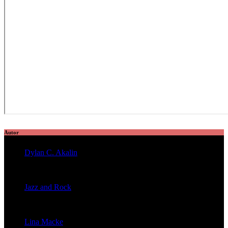
Autor
Dylan C. Akalin
veröffentlichte 2056 Artikel
Jazz and Rock
veröffentlichte 1603 Artikel
Lina Macke