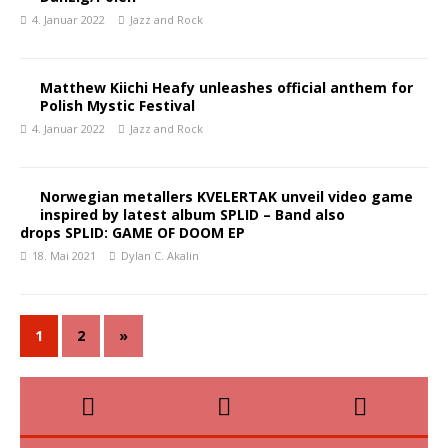
4. Januar 2022
Jazz and Rock
Matthew Kiichi Heafy unleashes official anthem for
Polish Mystic Festival
4. Januar 2022
Jazz and Rock
Norwegian metallers KVELERTAK unveil video game
inspired by latest album SPLID – Band also
drops SPLID: GAME OF DOOM EP
18. Mai 2021
Dylan C. Akalin
1
2
»