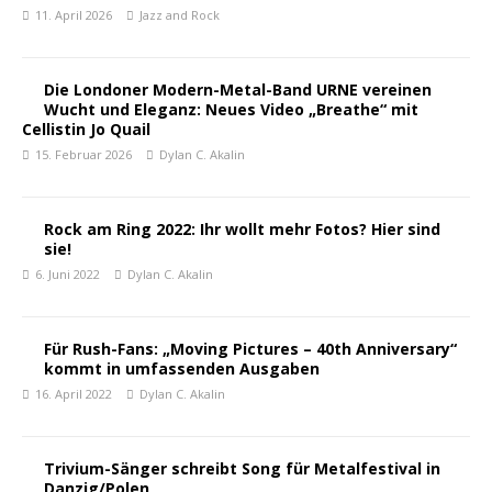
11. April 2026
Jazz and Rock
Die Londoner Modern-Metal-Band URNE vereinen
Wucht und Eleganz: Neues Video „Breathe“ mit
Cellistin Jo Quail
15. Februar 2026
Dylan C. Akalin
Rock am Ring 2022: Ihr wollt mehr Fotos? Hier sind
sie!
6. Juni 2022
Dylan C. Akalin
Für Rush-Fans: „Moving Pictures – 40th Anniversary“
kommt in umfassenden Ausgaben
16. April 2022
Dylan C. Akalin
Trivium-Sänger schreibt Song für Metalfestival in
Danzig/Polen