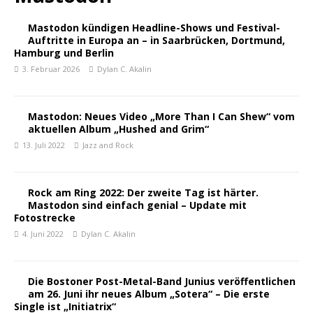
Mastodon kündigen Headline-Shows und Festival-
Auftritte in Europa an – in Saarbrücken, Dortmund,
Hamburg und Berlin
3. Februar 2026
Dylan C. Akalin
Mastodon: Neues Video „More Than I Can Shew“ vom
aktuellen Album „Hushed and Grim“
13. Juli 2022
Jazz and Rock
Rock am Ring 2022: Der zweite Tag ist härter.
Mastodon sind einfach genial – Update mit
Fotostrecke
4. Juni 2022
Dylan C. Akalin
Die Bostoner Post-Metal-Band Junius veröffentlichen
am 26. Juni ihr neues Album „Sotera“ – Die erste
Single ist „Initiatrix“