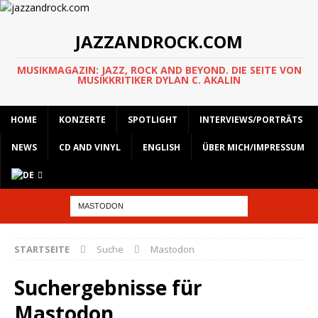
JAZZANDROCK.COM
MUSIKMAGAZIN: JAZZ, ROCK AND BEYOND. DIE SEITE VON
MUSIKKRITIKER DYLAN C. AKALIN
HOME
KONZERTE
SPOTLIGHT
INTERVIEWS/PORTRÄTS
NEWS
CD AND VINYL
ENGLISH
ÜBER MICH/IMPRESSUM
STARTSEITE
Suche
Mastodon
Suchergebnisse für
Mastodon