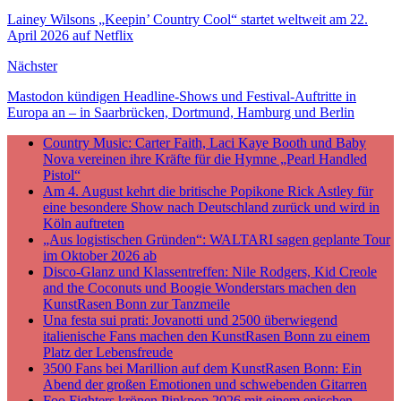
Lainey Wilsons „Keepin’ Country Cool“ startet weltweit am 22.
April 2026 auf Netflix
Nächster
Mastodon kündigen Headline-Shows und Festival-Auftritte in
Europa an – in Saarbrücken, Dortmund, Hamburg und Berlin
Country Music: Carter Faith, Laci Kaye Booth und Baby
Nova vereinen ihre Kräfte für die Hymne „Pearl Handled
Pistol“
Am 4. August kehrt die britische Popikone Rick Astley für
eine besondere Show nach Deutschland zurück und wird in
Köln auftreten
„Aus logistischen Gründen“: WALTARI sagen geplante Tour
im Oktober 2026 ab
Disco-Glanz und Klassentreffen: Nile Rodgers, Kid Creole
and the Coconuts und Boogie Wonderstars machen den
KunstRasen Bonn zur Tanzmeile
Una festa sui prati: Jovanotti und 2500 überwiegend
italienische Fans machen den KunstRasen Bonn zu einem
Platz der Lebensfreude
3500 Fans bei Marillion auf dem KunstRasen Bonn: Ein
Abend der großen Emotionen und schwebenden Gitarren
Foo Fighters krönen Pinkpop 2026 mit einem epischen