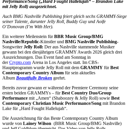
Performance/Song („Hard Fought Hallelujah“ – Brandon Lake
mit Jelly Roll) ausgezeichnet.
Auch BMG Nashville Publishing feiert gleich sechs GRAMMY-Siege
seiner Talente, darunter Jelly Roll, Buddy Guy und Aoife
O’Donovan (I’m With Her).
Ein weiterer Meilenstein für
BBR Music Group/BMG
Nashville/Republic
-Künstler und
BMG Nashville Publishing-
Songwriter
Jelly Roll:
Der aus Nashville stammende Musiker
gewann bei den diesjährigen GRAMMY Awards 2026 gleich drei
Auszeichnungen. Das Event fand am Sonntag in
der
Crypto.com
Arena in Los Angeles statt. Im CBS-
Hauptprogramm wurde Jelly Roll mit dem
GRAMMY
für
Best
Contemporary Country Album
für sein aktuelles
Album
Beautifully Broken
geehrt.
Bereits zuvor gewann er während der Premiere Ceremony seine
ersten beiden GRAMMYs – für
Best Country Duo/Group
Performance
mit „Amen“ (Shaboozey & Jelly Roll) sowie
Best
Contemporary Christian Music Performance/Song
mit Brandon
Lake für „Hard Fought Hallelujah“.
Die Auszeichnung für das Beste Contemporary Country Album
wurde von
Lainey Wilson
(BBR Music Group/BMG Nashville)
und Jeff Goldblum überreicht. Das Video von Jelly Rolls