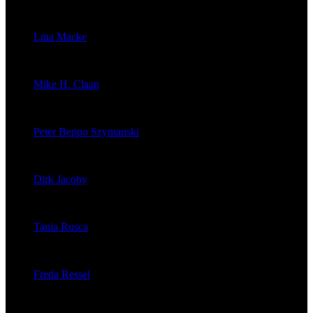
veröffentlichte 1603 Artikel
Lina Macke
veröffentlichte 176 Artikel
Mike H. Claan
veröffentlichte 121 Artikel
Peter Beppo Szymanski
veröffentlichte 39 Artikel
Dirk Jacoby
veröffentlichte 32 Artikel
Tania Rusca
veröffentlichte 29 Artikel
Freda Ressel
veröffentlichte 23 Artikel