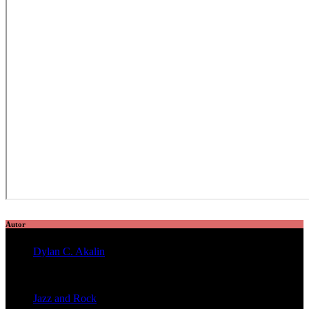
Autor
Dylan C. Akalin
veröffentlichte 2056 Artikel
Jazz and Rock