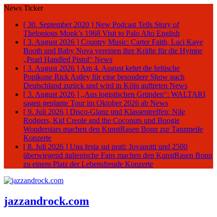
News Ticker
[ 30. September 2020 ]
New Podcast Tells Story of
Thelonious Monk’s 1968 Visit to Palo Alto
English
[ 3. August 2026 ]
Country Music: Carter Faith, Laci Kaye
Booth und Baby Nova vereinen ihre Kräfte für die Hymne
„Pearl Handled Pistol“
News
[ 3. August 2026 ]
Am 4. August kehrt die britische
Popikone Rick Astley für eine besondere Show nach
Deutschland zurück und wird in Köln auftreten
News
[ 3. August 2026 ]
„Aus logistischen Gründen“: WALTARI
sagen geplante Tour im Oktober 2026 ab
News
[ 9. Juli 2026 ]
Disco-Glanz und Klassentreffen: Nile
Rodgers, Kid Creole and the Coconuts und Boogie
Wonderstars machen den KunstRasen Bonn zur Tanzmeile
Konzerte
[ 8. Juli 2026 ]
Una festa sui prati: Jovanotti und 2500
überwiegend italienische Fans machen den KunstRasen Bonn
zu einem Platz der Lebensfreude
Konzerte
jazzandrock.com