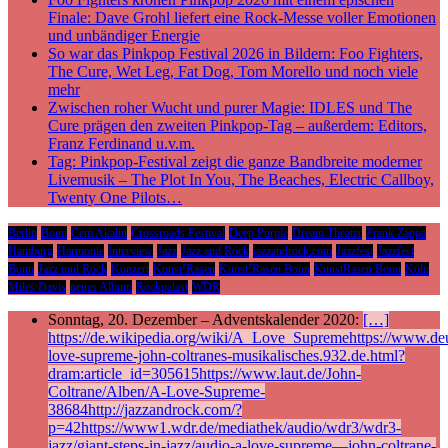
Finale: Dave Grohl liefert eine Rock-Messe voller Emotionen
und unbändiger Energie
So war das Pinkpop Festival 2026 in Bildern: Foo Fighters,
The Cure, Wet Leg, Fat Dog, Tom Morello und noch viele
mehr
Zwischen roher Wucht und purer Magie: IDLES und The
Cure prägen den zweiten Pinkpop-Tag – außerdem: Editors,
Franz Ferdinand u.v.m.
Tag: Pinkpop-Festival zeigt die ganze Bandbreite moderner
Livemusik – The Plot In You, The Beaches, Electric Callboy,
Twenty One Pilots…
Berlin
Bonn
Cem Akalin
Crossroads Festival
Deep Purple
Dream Theater
Frank Zappa
Hamburg
Harmonie
Interview
Jazz
Jazz and Rock
jazzandrock.com
Jazzfest
Jazzfest
Bonn
Jazz und Rock
Konzert
Kunst!Rasen
Kunst!Rasen Bonn
KunstRasen Bonn
Köln
Miles Davis
neues Album
Rockpalast
WDR
Sonntag, 20. Dezember – Adventskalender 2020:
[…]
https://de.wikipedia.org/wiki/A_Love_Supremehttps://www.deu
love-supreme-john-coltranes-musikalisches.932.de.html?
dram:article_id=305615https://www.laut.de/John-
Coltrane/Alben/A-Love-Supreme-
38684http://jazzandrock.com/?
p=42https://www1.wdr.de/mediathek/audio/wdr3/wdr3-
jazz/giant-steps-in-jazz/audio-a-love-supreme—john-coltrane-