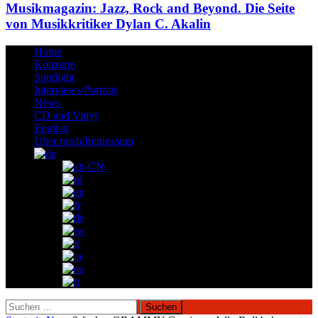
Musikmagazin: Jazz, Rock and Beyond. Die Seite
von Musikkritiker Dylan C. Akalin
Home
Konzerte
Spotlight
Interviews/Porträts
News
CD and Vinyl
English
Über mich/Impressum
Suchen
nach: