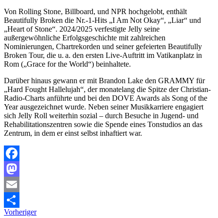
Von Rolling Stone, Billboard, und NPR hochgelobt, enthält
Beautifully Broken die Nr.-1-Hits „I Am Not Okay“, „Liar“ und
„Heart of Stone“. 2024/2025 verfestigte Jelly seine
außergewöhnliche Erfolgsgeschichte mit zahlreichen
Nominierungen, Chartrekorden und seiner gefeierten Beautifully
Broken Tour, die u. a. den ersten Live-Auftritt im Vatikanplatz in
Rom („Grace for the World“) beinhaltete.
Darüber hinaus gewann er mit Brandon Lake den GRAMMY für
„Hard Fought Hallelujah“, der monatelang die Spitze der Christian-
Radio-Charts anführte und bei den DOVE Awards als Song of the
Year ausgezeichnet wurde. Neben seiner Musikkarriere engagiert
sich Jelly Roll weiterhin sozial – durch Besuche in Jugend- und
Rehabilitationszentren sowie die Spende eines Tonstudios an das
Zentrum, in dem er einst selbst inhaftiert war.
Facebook
Mastodon
Email
Vorheriger
Teilen