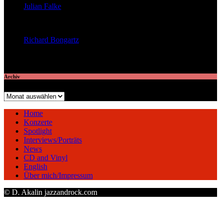
Julian Falke
veröffentlichte 8 Artikel
Richard Bongartz
veröffentlichte 7 Artikel
Archiv
Archiv
Home
Konzerte
Spotlight
Interviews/Porträts
News
CD and Vinyl
English
Über mich/Impressum
© D. Akalin jazzandrock.com