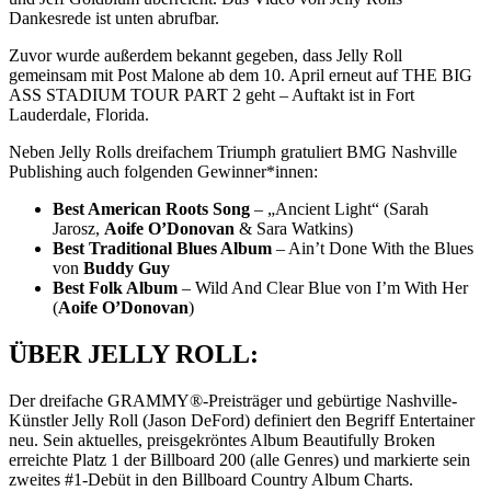
Dankesrede ist unten abrufbar.
Zuvor wurde außerdem bekannt gegeben, dass Jelly Roll
gemeinsam mit Post Malone ab dem 10. April erneut auf THE BIG
ASS STADIUM TOUR PART 2 geht – Auftakt ist in Fort
Lauderdale, Florida.
Neben Jelly Rolls dreifachem Triumph gratuliert BMG Nashville
Publishing auch folgenden Gewinner*innen:
Best American Roots Song
– „Ancient Light“ (Sarah
Jarosz,
Aoife O’Donovan
& Sara Watkins)
Best Traditional Blues Album
– Ain’t Done With the Blues
von
Buddy Guy
Best Folk Album
– Wild And Clear Blue von I’m With Her
(
Aoife O’Donovan
)
ÜBER JELLY ROLL:
Der dreifache GRAMMY®-Preisträger und gebürtige Nashville-
Künstler Jelly Roll (Jason DeFord) definiert den Begriff Entertainer
neu. Sein aktuelles, preisgekröntes Album Beautifully Broken
erreichte Platz 1 der Billboard 200 (alle Genres) und markierte sein
zweites #1-Debüt in den Billboard Country Album Charts.