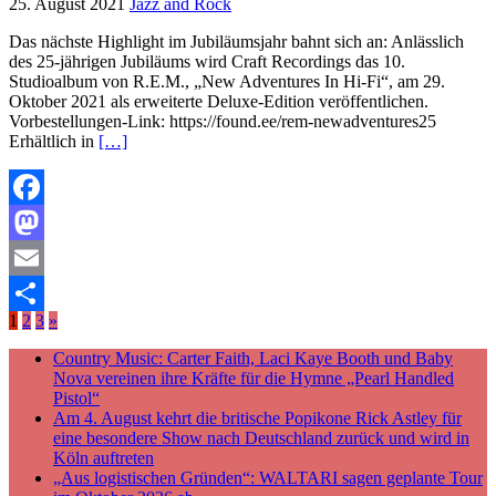
25. August 2021
Jazz and Rock
Das nächste Highlight im Jubiläumsjahr bahnt sich an: Anlässlich
des 25-jährigen Jubiläums wird Craft Recordings das 10.
Studioalbum von R.E.M., „New Adventures In Hi-Fi“, am 29.
Oktober 2021 als erweiterte Deluxe-Edition veröffentlichen.
Vorbestellungen-Link: https://found.ee/rem-newadventures25
Erhältlich in
[…]
Facebook
Mastodon
Email
1
2
3
»
Teilen
Country Music: Carter Faith, Laci Kaye Booth und Baby
Nova vereinen ihre Kräfte für die Hymne „Pearl Handled
Pistol“
Am 4. August kehrt die britische Popikone Rick Astley für
eine besondere Show nach Deutschland zurück und wird in
Köln auftreten
„Aus logistischen Gründen“: WALTARI sagen geplante Tour