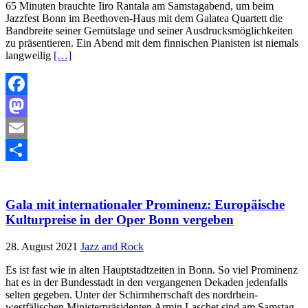
65 Minuten brauchte Iiro Rantala am Samstagabend, um beim
Jazzfest Bonn im Beethoven-Haus mit dem Galatea Quartett die
Bandbreite seiner Gemütslage und seiner Ausdrucksmöglichkeiten
zu präsentieren. Ein Abend mit dem finnischen Pianisten ist niemals
langweilig
[…]
Facebook
Mastodon
Email
Teilen
Gala mit internationaler Prominenz: Europäische
Kulturpreise in der Oper Bonn vergeben
28. August 2021
Jazz and Rock
Es ist fast wie in alten Hauptstadtzeiten in Bonn. So viel Prominenz
hat es in der Bundesstadt in den vergangenen Dekaden jedenfalls
selten gegeben. Unter der Schirmherrschaft des nordrhein-
westfälischen Ministerpräsidenten Armin Laschet sind am Samstag