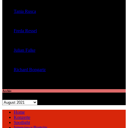
veröffentlichte 32 Artikel
Tania Rusca
veröffentlichte 29 Artikel
Freda Ressel
veröffentlichte 23 Artikel
Julian Falke
veröffentlichte 8 Artikel
Richard Bongartz
veröffentlichte 7 Artikel
Archiv
Archiv
Home
Konzerte
Spotlight
Interviews/Porträts