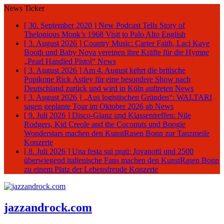
News Ticker
[ 30. September 2020 ]
New Podcast Tells Story of
Thelonious Monk’s 1968 Visit to Palo Alto
English
[ 3. August 2026 ]
Country Music: Carter Faith, Laci Kaye
Booth und Baby Nova vereinen ihre Kräfte für die Hymne
„Pearl Handled Pistol“
News
[ 3. August 2026 ]
Am 4. August kehrt die britische
Popikone Rick Astley für eine besondere Show nach
Deutschland zurück und wird in Köln auftreten
News
[ 3. August 2026 ]
„Aus logistischen Gründen“: WALTARI
sagen geplante Tour im Oktober 2026 ab
News
[ 9. Juli 2026 ]
Disco-Glanz und Klassentreffen: Nile
Rodgers, Kid Creole and the Coconuts und Boogie
Wonderstars machen den KunstRasen Bonn zur Tanzmeile
Konzerte
[ 8. Juli 2026 ]
Una festa sui prati: Jovanotti und 2500
überwiegend italienische Fans machen den KunstRasen Bonn
zu einem Platz der Lebensfreude
Konzerte
jazzandrock.com