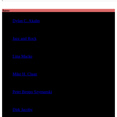
Autor
Dylan C. Akalin
veröffentlichte 2056 Artikel
Jazz and Rock
veröffentlichte 1603 Artikel
Lina Macke
veröffentlichte 176 Artikel
Mike H. Claan
veröffentlichte 121 Artikel
Peter Beppo Szymanski
veröffentlichte 39 Artikel
Dirk Jacoby