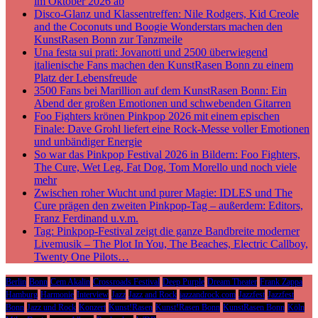
im Oktober 2026 ab
Disco-Glanz und Klassentreffen: Nile Rodgers, Kid Creole
and the Coconuts und Boogie Wonderstars machen den
KunstRasen Bonn zur Tanzmeile
Una festa sui prati: Jovanotti und 2500 überwiegend
italienische Fans machen den KunstRasen Bonn zu einem
Platz der Lebensfreude
3500 Fans bei Marillion auf dem KunstRasen Bonn: Ein
Abend der großen Emotionen und schwebenden Gitarren
Foo Fighters krönen Pinkpop 2026 mit einem epischen
Finale: Dave Grohl liefert eine Rock-Messe voller Emotionen
und unbändiger Energie
So war das Pinkpop Festival 2026 in Bildern: Foo Fighters,
The Cure, Wet Leg, Fat Dog, Tom Morello und noch viele
mehr
Zwischen roher Wucht und purer Magie: IDLES und The
Cure prägen den zweiten Pinkpop-Tag – außerdem: Editors,
Franz Ferdinand u.v.m.
Tag: Pinkpop-Festival zeigt die ganze Bandbreite moderner
Livemusik – The Plot In You, The Beaches, Electric Callboy,
Twenty One Pilots…
Berlin
Bonn
Cem Akalin
Crossroads Festival
Deep Purple
Dream Theater
Frank Zappa
Hamburg
Harmonie
Interview
Jazz
Jazz and Rock
jazzandrock.com
Jazzfest
Jazzfest
Bonn
Jazz und Rock
Konzert
Kunst!Rasen
Kunst!Rasen Bonn
KunstRasen Bonn
Köln