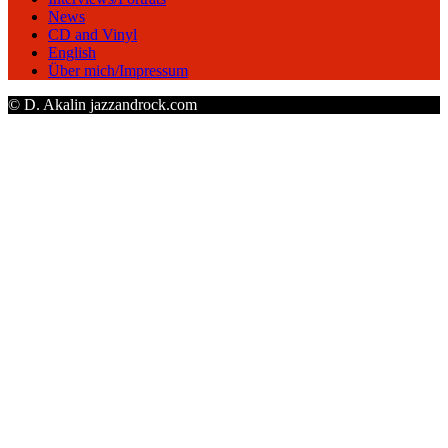
News
CD and Vinyl
English
Über mich/Impressum
© D. Akalin jazzandrock.com