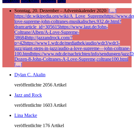
Miles Davis
neues Album
Rockpalast
WDR
Sonntag, 20. Dezember – Adventskalender 2020:
[…]
https://de.wikipedia.org/wiki/A_Love_Supremehttps://www.deu
love-supreme-john-coltranes-musikalisches.932.de.html?
dram:article_id=305615https://www.laut.de/John-
Coltrane/Alben/A-Love-Supreme-
38684http://jazzandrock.com/?
p=42https://www1.wdr.de/mediathek/audio/wdr3/wdr3-
jazz/giant-steps-in-jazz/audio-a-love-supreme—john-coltrane-
100.htmlhttps://www.ndr.de/nachrichten/info/sendungen/jazz/Di
Dozen-8-John-Coltranes-A-Love-Supreme,coltrane100.html
[…]
Dylan C. Akalin
veröffentlichte 2056 Artikel
Jazz and Rock
veröffentlichte 1603 Artikel
Lina Macke
veröffentlichte 176 Artikel