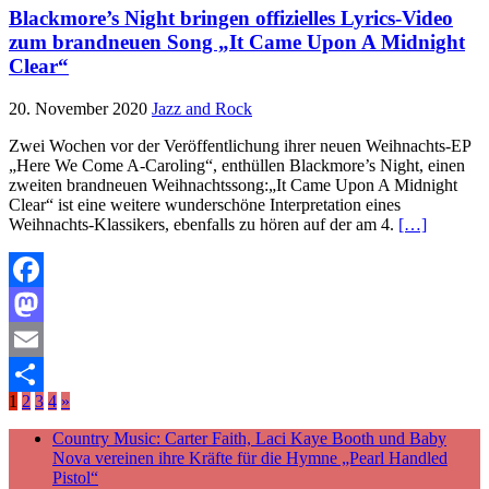
Blackmore’s Night bringen offizielles Lyrics-Video
zum brandneuen Song „It Came Upon A Midnight
Clear“
20. November 2020
Jazz and Rock
Zwei Wochen vor der Veröffentlichung ihrer neuen Weihnachts-EP
„Here We Come A-Caroling“, enthüllen Blackmore’s Night, einen
zweiten brandneuen Weihnachtssong:„It Came Upon A Midnight
Clear“ ist eine weitere wunderschöne Interpretation eines
Weihnachts-Klassikers, ebenfalls zu hören auf der am 4.
[…]
Facebook
Mastodon
Email
1
2
3
4
»
Teilen
Country Music: Carter Faith, Laci Kaye Booth und Baby
Nova vereinen ihre Kräfte für die Hymne „Pearl Handled
Pistol“