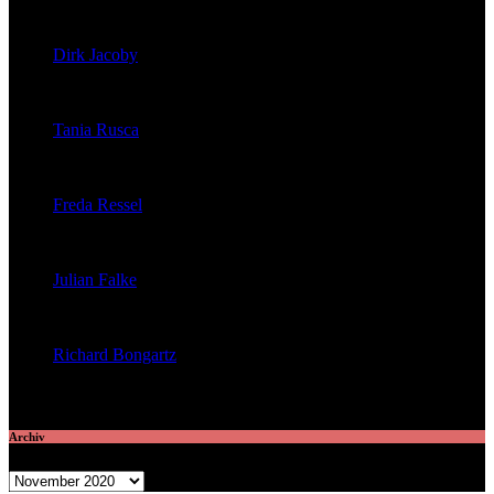
veröffentlichte 39 Artikel
Dirk Jacoby
veröffentlichte 32 Artikel
Tania Rusca
veröffentlichte 29 Artikel
Freda Ressel
veröffentlichte 23 Artikel
Julian Falke
veröffentlichte 8 Artikel
Richard Bongartz
veröffentlichte 7 Artikel
Archiv
Archiv