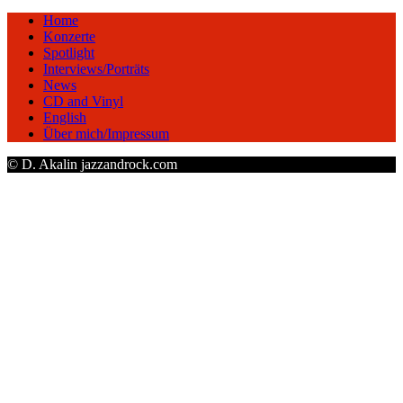
Home
Konzerte
Spotlight
Interviews/Porträts
News
CD and Vinyl
English
Über mich/Impressum
© D. Akalin jazzandrock.com