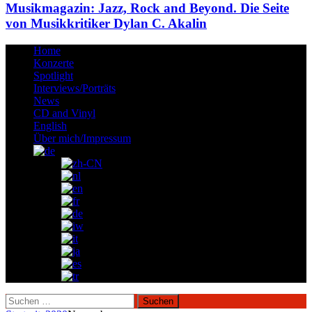
Musikmagazin: Jazz, Rock and Beyond. Die Seite
von Musikkritiker Dylan C. Akalin
Home
Konzerte
Spotlight
Interviews/Porträts
News
CD and Vinyl
English
Über mich/Impressum
Suchen
nach: