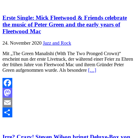
Teilen
Erste Single: Mick Fleetwood & Friends celebrate
the music of Peter Green and the early years of
Fleetwood Mac
24. November 2020
Jazz and Rock
Mit „The Green Manalishi (With The Two Pronged Crown)“
erscheint nun der erste Livetrack, der während einer Feier zu Ehren
der frühen Jahre von Fleetwood Mac und ihrem Gründer Peter
Green aufgenommen wurde. Als besondere
[…]
Facebook
Mastodon
Email
Teilen
Irre? Crazy! Steven Wilson bringt Deluxe-Box von