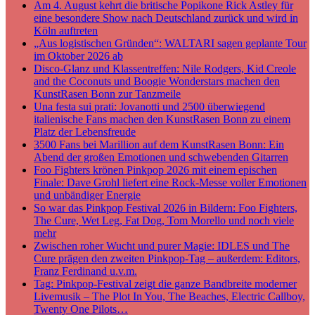
Am 4. August kehrt die britische Popikone Rick Astley für
eine besondere Show nach Deutschland zurück und wird in
Köln auftreten
„Aus logistischen Gründen“: WALTARI sagen geplante Tour
im Oktober 2026 ab
Disco-Glanz und Klassentreffen: Nile Rodgers, Kid Creole
and the Coconuts und Boogie Wonderstars machen den
KunstRasen Bonn zur Tanzmeile
Una festa sui prati: Jovanotti und 2500 überwiegend
italienische Fans machen den KunstRasen Bonn zu einem
Platz der Lebensfreude
3500 Fans bei Marillion auf dem KunstRasen Bonn: Ein
Abend der großen Emotionen und schwebenden Gitarren
Foo Fighters krönen Pinkpop 2026 mit einem epischen
Finale: Dave Grohl liefert eine Rock-Messe voller Emotionen
und unbändiger Energie
So war das Pinkpop Festival 2026 in Bildern: Foo Fighters,
The Cure, Wet Leg, Fat Dog, Tom Morello und noch viele
mehr
Zwischen roher Wucht und purer Magie: IDLES und The
Cure prägen den zweiten Pinkpop-Tag – außerdem: Editors,
Franz Ferdinand u.v.m.
Tag: Pinkpop-Festival zeigt die ganze Bandbreite moderner
Livemusik – The Plot In You, The Beaches, Electric Callboy,
Twenty One Pilots…