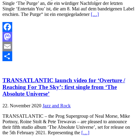
Single ‘The Purge’ an, die ein würdiger Nachfolger der letzten
Single ‘Entertain You’ ist, die am 8. Mai auf dem bandeigenen Label
erschien. The Purge“ ist ein energiegeladener
[…]
Facebook
Mastodon
Email
Teilen
TRANSATLANTIC launch video for ‘Overture /
Reaching For The Sky’; first single from ‘The
Absolute Universe’
22. November 2020
Jazz and Rock
TRANSATLANTIC – the Prog Supergroup of Neal Morse, Mike
Portnoy, Roine Stolt & Pete Trewavas – are pleased to announce
their fifth studio album ‘The Absolute Universe’, set for release on
the 5th February 2021. Representing the
[…]