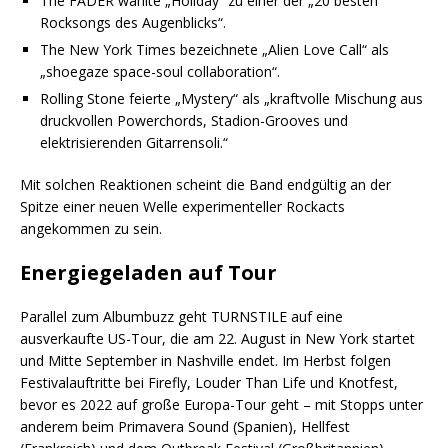
The FADER wählte „Holiday“ zu einer der „20 besten
Rocksongs des Augenblicks“.
The New York Times bezeichnete „Alien Love Call“ als
„shoegaze space-soul collaboration“.
Rolling Stone feierte „Mystery“ als „kraftvolle Mischung aus
druckvollen Powerchords, Stadion-Grooves und
elektrisierenden Gitarrensoli.“
Mit solchen Reaktionen scheint die Band endgültig an der
Spitze einer neuen Welle experimenteller Rockacts
angekommen zu sein.
Energiegeladen auf Tour
Parallel zum Albumbuzz geht TURNSTILE auf eine
ausverkaufte US-Tour, die am 22. August in New York startet
und Mitte September in Nashville endet. Im Herbst folgen
Festivalauftritte bei Firefly, Louder Than Life und Knotfest,
bevor es 2022 auf große Europa-Tour geht – mit Stopps unter
anderem beim Primavera Sound (Spanien), Hellfest