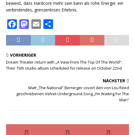
beweist, dass Hardcore mehr sein kann als rohe Energie: ein
verbindendes, grenzenloses Erlebnis.
F
M
E
T
a
a
m
ei
c
st
ai
le
e
o
l
n
VORHERIGER
b
d
Dream Theater return with „A View From The Top Of The World“:
Their 15th studio album scheduled for release on October 22nd
o
o
o
n
NÄCHSTER
k
Matt „The National“ Berninger covert den von Lou Reed
geschriebenen Velvet-Underground-Song „I’m Waiting For The
Man“