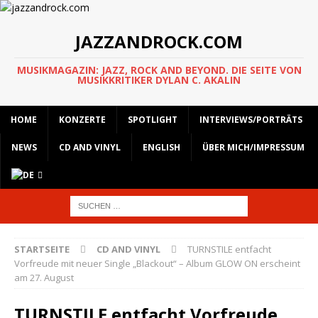
JAZZANDROCK.COM
MUSIKMAGAZIN: JAZZ, ROCK AND BEYOND. DIE SEITE VON
MUSIKKRITIKER DYLAN C. AKALIN
HOME
KONZERTE
SPOTLIGHT
INTERVIEWS/PORTRÄTS
NEWS
CD AND VINYL
ENGLISH
ÜBER MICH/IMPRESSUM
STARTSEITE
CD AND VINYL
TURNSTILE entfacht
Vorfreude mit neuer Single „Blackout“ – Album GLOW ON erscheint
am 27. August
TURNSTILE entfacht Vorfreude