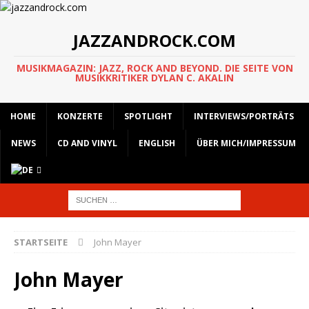
JAZZANDROCK.COM
MUSIKMAGAZIN: JAZZ, ROCK AND BEYOND. DIE SEITE VON
MUSIKKRITIKER DYLAN C. AKALIN
HOME
KONZERTE
SPOTLIGHT
INTERVIEWS/PORTRÄTS
NEWS
CD AND VINYL
ENGLISH
ÜBER MICH/IMPRESSUM
STARTSEITE
John Mayer
John Mayer