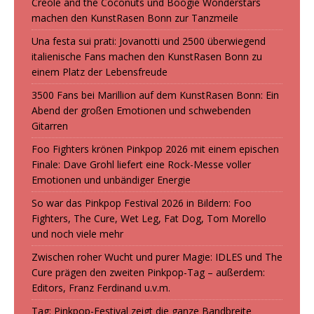
Creole and the Coconuts und Boogie Wonderstars
machen den KunstRasen Bonn zur Tanzmeile
Una festa sui prati: Jovanotti und 2500 überwiegend
italienische Fans machen den KunstRasen Bonn zu
einem Platz der Lebensfreude
3500 Fans bei Marillion auf dem KunstRasen Bonn: Ein
Abend der großen Emotionen und schwebenden
Gitarren
Foo Fighters krönen Pinkpop 2026 mit einem epischen
Finale: Dave Grohl liefert eine Rock-Messe voller
Emotionen und unbändiger Energie
So war das Pinkpop Festival 2026 in Bildern: Foo
Fighters, The Cure, Wet Leg, Fat Dog, Tom Morello
und noch viele mehr
Zwischen roher Wucht und purer Magie: IDLES und The
Cure prägen den zweiten Pinkpop-Tag – außerdem:
Editors, Franz Ferdinand u.v.m.
Tag: Pinkpop-Festival zeigt die ganze Bandbreite