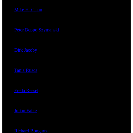
Mike H. Claan
veröffentlichte 121 Artikel
Peter Beppo Szymanski
veröffentlichte 39 Artikel
Dirk Jacoby
veröffentlichte 32 Artikel
Tania Rusca
veröffentlichte 29 Artikel
Freda Ressel
veröffentlichte 23 Artikel
Julian Falke
veröffentlichte 8 Artikel
Richard Bongartz