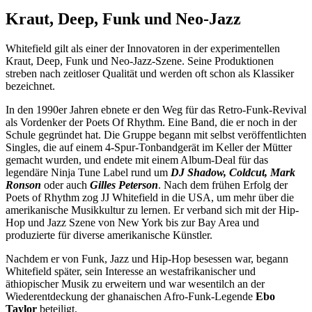
Kraut, Deep, Funk und Neo-Jazz
Whitefield gilt als einer der Innovatoren in der experimentellen
Kraut, Deep, Funk und Neo-Jazz-Szene. Seine Produktionen
streben nach zeitloser Qualität und werden oft schon als Klassiker
bezeichnet.
In den 1990er Jahren ebnete er den Weg für das Retro-Funk-Revival
als Vordenker der Poets Of Rhythm. Eine Band, die er noch in der
Schule gegründet hat. Die Gruppe begann mit selbst veröffentlichten
Singles, die auf einem 4-Spur-Tonbandgerät im Keller der Mütter
gemacht wurden, und endete mit einem Album-Deal für das
legendäre Ninja Tune Label rund um
DJ Shadow, Coldcut, Mark
Ronson
oder auch
Gilles Peterson
. Nach dem frühen Erfolg der
Poets of Rhythm zog JJ Whitefield in die USA, um mehr über die
amerikanische Musikkultur zu lernen. Er verband sich mit der Hip-
Hop und Jazz Szene von New York bis zur Bay Area und
produzierte für diverse amerikanische Künstler.
Nachdem er von Funk, Jazz und Hip-Hop besessen war, begann
Whitefield später, sein Interesse an westafrikanischer und
äthiopischer Musik zu erweitern und war wesentilch an der
Wiederentdeckung der ghanaischen Afro-Funk-Legende
Ebo
Taylor
beteiligt.