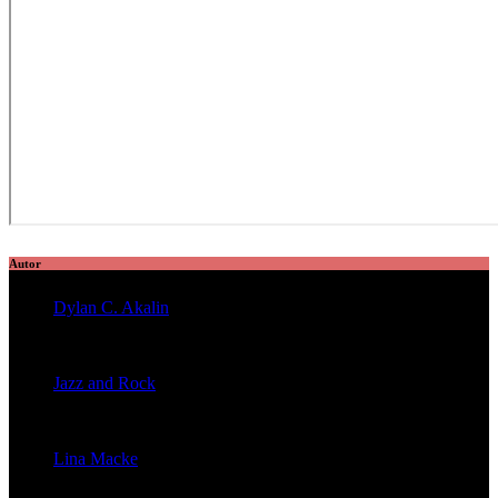
Autor
Dylan C. Akalin
veröffentlichte 2056 Artikel
Jazz and Rock
veröffentlichte 1603 Artikel
Lina Macke
veröffentlichte 176 Artikel