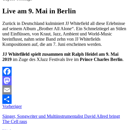
Live am 9. Mai in Berlin
Zurück in Deutschland kulminiert JJ Whitefield all diese Erlebnisse
auf seinem Album „Brother All Alone“. Ein Schmelztiegel an Stilen
und Einflüssen, von Kraut, Jazz, Ambient und World-Music
beeinflusst, nahm seine Band zehn von JJ Whitefields
Kompositionen auf, die am 7. Juni erscheinen werden.
JJ Whitefileld spielt zusammen mit Ralph Heidel am
9. Mai
2019
im Zuge des XJazz Festivals live im
Prince Charles Berlin
.
Facebook
Mastodon
Email
Vorheriger
Teilen
Sänger, Songwriter und Multiinstrumentalist David Allred bringt
The Cell raus