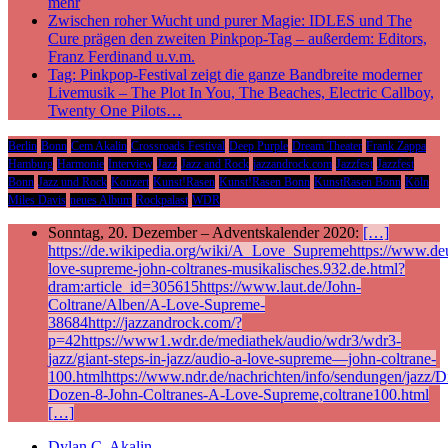
mehr
Zwischen roher Wucht und purer Magie: IDLES und The
Cure prägen den zweiten Pinkpop-Tag – außerdem: Editors,
Franz Ferdinand u.v.m.
Tag: Pinkpop-Festival zeigt die ganze Bandbreite moderner
Livemusik – The Plot In You, The Beaches, Electric Callboy,
Twenty One Pilots…
Berlin
Bonn
Cem Akalin
Crossroads Festival
Deep Purple
Dream Theater
Frank Zappa
Hamburg
Harmonie
Interview
Jazz
Jazz and Rock
jazzandrock.com
Jazzfest
Jazzfest
Bonn
Jazz und Rock
Konzert
Kunst!Rasen
Kunst!Rasen Bonn
KunstRasen Bonn
Köln
Miles Davis
neues Album
Rockpalast
WDR
Sonntag, 20. Dezember – Adventskalender 2020:
[…]
https://de.wikipedia.org/wiki/A_Love_Supremehttps://www.deu
love-supreme-john-coltranes-musikalisches.932.de.html?
dram:article_id=305615https://www.laut.de/John-
Coltrane/Alben/A-Love-Supreme-
38684http://jazzandrock.com/?
p=42https://www1.wdr.de/mediathek/audio/wdr3/wdr3-
jazz/giant-steps-in-jazz/audio-a-love-supreme—john-coltrane-
100.htmlhttps://www.ndr.de/nachrichten/info/sendungen/jazz/Di
Dozen-8-John-Coltranes-A-Love-Supreme,coltrane100.html
[…]
Dylan C. Akalin