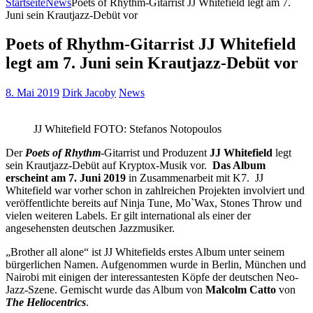
Startseite
News
Poets of Rhythm-Gitarrist JJ Whitefield legt am 7.
Juni sein Krautjazz-Debüt vor
Poets of Rhythm-Gitarrist JJ Whitefield
legt am 7. Juni sein Krautjazz-Debüt vor
8. Mai 2019
Dirk Jacoby
News
JJ Whitefield FOTO: Stefanos Notopoulos
Der
Poets of Rhythm
-Gitarrist und Produzent
JJ Whitefield
legt
sein Krautjazz-Debüt auf Kryptox-Musik vor.
Das Album
erscheint am 7. Juni 2019
in Zusammenarbeit mit K7. JJ
Whitefield war vorher schon in zahlreichen Projekten involviert und
veröffentlichte bereits auf Ninja Tune, Mo`Wax, Stones Throw und
vielen weiteren Labels. Er gilt international als einer der
angesehensten deutschen Jazzmusiker.
„Brother all alone“ ist JJ Whitefields erstes Album unter seinem
bürgerlichen Namen. Aufgenommen wurde in Berlin, München und
Nairobi mit einigen der interessantesten Köpfe der deutschen Neo-
Jazz-Szene. Gemischt wurde das Album von
Malcolm Catto
von
The Heliocentrics
.