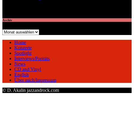
veröffentlichte 7 Artikel
Archiv
Archiv
Home
Konzerte
Spotlight
Interviews/Porträts
News
CD and Vinyl
English
Über mich/Impressum
© D. Akalin jazzandrock.com