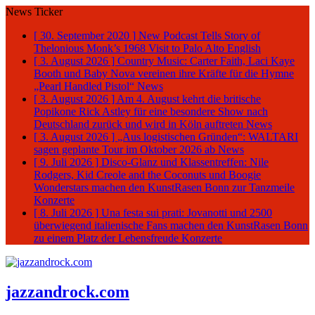
News Ticker
[ 30. September 2020 ]
New Podcast Tells Story of
Thelonious Monk’s 1968 Visit to Palo Alto
English
[ 3. August 2026 ]
Country Music: Carter Faith, Laci Kaye
Booth und Baby Nova vereinen ihre Kräfte für die Hymne
„Pearl Handled Pistol“
News
[ 3. August 2026 ]
Am 4. August kehrt die britische
Popikone Rick Astley für eine besondere Show nach
Deutschland zurück und wird in Köln auftreten
News
[ 3. August 2026 ]
„Aus logistischen Gründen“: WALTARI
sagen geplante Tour im Oktober 2026 ab
News
[ 9. Juli 2026 ]
Disco-Glanz und Klassentreffen: Nile
Rodgers, Kid Creole and the Coconuts und Boogie
Wonderstars machen den KunstRasen Bonn zur Tanzmeile
Konzerte
[ 8. Juli 2026 ]
Una festa sui prati: Jovanotti und 2500
überwiegend italienische Fans machen den KunstRasen Bonn
zu einem Platz der Lebensfreude
Konzerte
jazzandrock.com