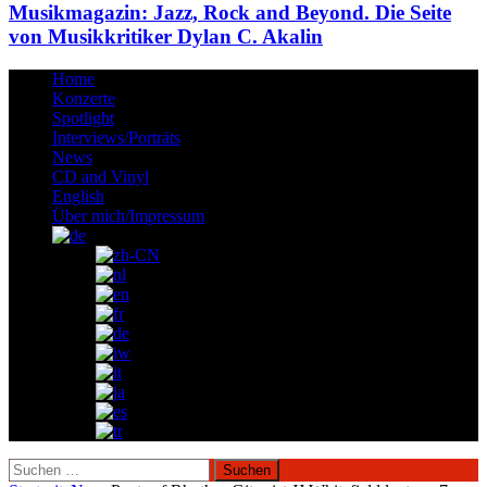
Musikmagazin: Jazz, Rock and Beyond. Die Seite
von Musikkritiker Dylan C. Akalin
Home
Konzerte
Spotlight
Interviews/Porträts
News
CD and Vinyl
English
Über mich/Impressum
Suchen
nach: