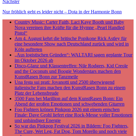
Nächster
Nur fröhlich geht es leider nicht – Dota in der Harmonie Bonn
Country Music: Carter Faith, Laci Kaye Booth und Baby
Nova vereinen ihre Kräfte für die Hymne „Pearl Handled
Pistol“
Am 4. August kehrt die britische Popikone Rick Astley für
eine besondere Show nach Deutschland zurück und wird in
Köln auftreten
„Aus logistischen Gründen“: WALTARI sagen geplante Tour
im Oktober 2026 ab
Disco-Glanz und Klassentreffen: Nile Rodgers, Kid Creole
and the Coconuts und Boogie Wonderstars machen den
KunstRasen Bonn zur Tanzmeile
Una festa sui prati: Jovanotti und 2500 überwiegend
italienische Fans machen den KunstRasen Bonn zu einem
Platz der Lebensfreude
3500 Fans bei Marillion auf dem KunstRasen Bonn: Ein
Abend der großen Emotionen und schwebenden Gitarren
Foo Fighters krönen Pinkpop 2026 mit einem epischen
Finale: Dave Grohl liefert eine Rock-Messe voller Emotionen
und unbändiger Energie
So war das Pinkpop Festival 2026 in Bildern: Foo Fighters,
The Cure, Wet Leg, Fat Dog, Tom Morello und noch viele