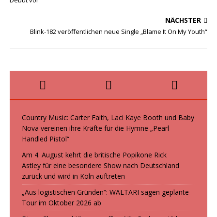
Debüt vor
o
o
o
n
NÄCHSTER
k
Blink-182 veröffentlichen neue Single „Blame It On My Youth“
Country Music: Carter Faith, Laci Kaye Booth und Baby
Nova vereinen ihre Kräfte für die Hymne „Pearl
Handled Pistol“
Am 4. August kehrt die britische Popikone Rick
Astley für eine besondere Show nach Deutschland
zurück und wird in Köln auftreten
„Aus logistischen Gründen“: WALTARI sagen geplante
Tour im Oktober 2026 ab