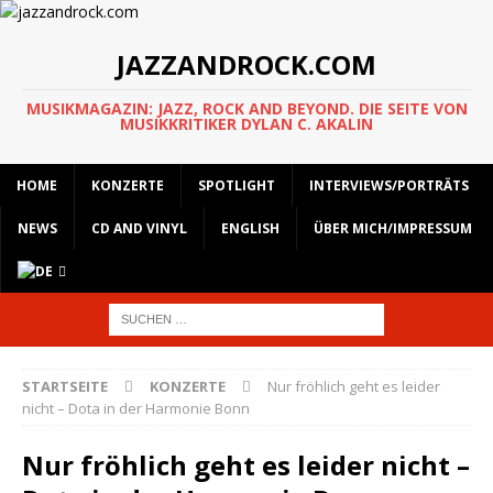
JAZZANDROCK.COM
MUSIKMAGAZIN: JAZZ, ROCK AND BEYOND. DIE SEITE VON
MUSIKKRITIKER DYLAN C. AKALIN
HOME
KONZERTE
SPOTLIGHT
INTERVIEWS/PORTRÄTS
NEWS
CD AND VINYL
ENGLISH
ÜBER MICH/IMPRESSUM
STARTSEITE
KONZERTE
Nur fröhlich geht es leider
nicht – Dota in der Harmonie Bonn
Nur fröhlich geht es leider nicht –