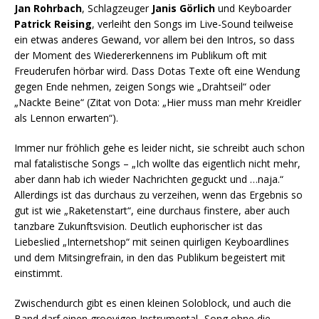
Jan Rohrbach
, Schlagzeuger
Janis Görlich
und Keyboarder
Patrick Reising
, verleiht den Songs im Live-Sound teilweise
ein etwas anderes Gewand, vor allem bei den Intros, so dass
der Moment des Wiedererkennens im Publikum oft mit
Freuderufen hörbar wird. Dass Dotas Texte oft eine Wendung
gegen Ende nehmen, zeigen Songs wie „Drahtseil“ oder
„Nackte Beine“ (Zitat von Dota: „Hier muss man mehr Kreidler
als Lennon erwarten“).
Immer nur fröhlich gehe es leider nicht, sie schreibt auch schon
mal fatalistische Songs – „Ich wollte das eigentlich nicht mehr,
aber dann hab ich wieder Nachrichten geguckt und …naja.“
Allerdings ist das durchaus zu verzeihen, wenn das Ergebnis so
gut ist wie „Raketenstart“, eine durchaus finstere, aber auch
tanzbare Zukunftsvision. Deutlich euphorischer ist das
Liebeslied „Internetshop“ mit seinen quirligen Keyboardlines
und dem Mitsingrefrain, in den das Publikum begeistert mit
einstimmt.
Zwischendurch gibt es einen kleinen Soloblock, und auch die
Band darf einen groovigen Instrumental- Song ohne die