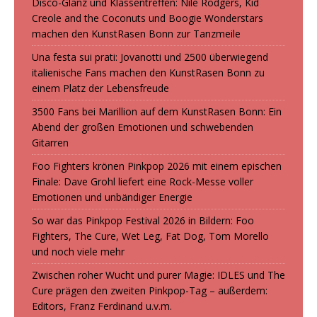
Disco-Glanz und Klassentreffen: Nile Rodgers, Kid
Creole and the Coconuts und Boogie Wonderstars
machen den KunstRasen Bonn zur Tanzmeile
Una festa sui prati: Jovanotti und 2500 überwiegend
italienische Fans machen den KunstRasen Bonn zu
einem Platz der Lebensfreude
3500 Fans bei Marillion auf dem KunstRasen Bonn: Ein
Abend der großen Emotionen und schwebenden
Gitarren
Foo Fighters krönen Pinkpop 2026 mit einem epischen
Finale: Dave Grohl liefert eine Rock-Messe voller
Emotionen und unbändiger Energie
So war das Pinkpop Festival 2026 in Bildern: Foo
Fighters, The Cure, Wet Leg, Fat Dog, Tom Morello
und noch viele mehr
Zwischen roher Wucht und purer Magie: IDLES und The
Cure prägen den zweiten Pinkpop-Tag – außerdem:
Editors, Franz Ferdinand u.v.m.