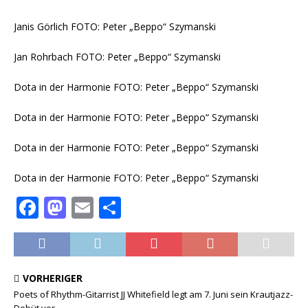
Janis Görlich FOTO: Peter „Beppo“ Szymanski
Jan Rohrbach FOTO: Peter „Beppo“ Szymanski
Dota in der Harmonie FOTO: Peter „Beppo“ Szymanski
Dota in der Harmonie FOTO: Peter „Beppo“ Szymanski
Dota in der Harmonie FOTO: Peter „Beppo“ Szymanski
Dota in der Harmonie FOTO: Peter „Beppo“ Szymanski
F
M
E
T
a
a
m
ei
c
st
ai
le
e
o
l
n
VORHERIGER
b
d
Poets of Rhythm-Gitarrist JJ Whitefield legt am 7. Juni sein Krautjazz-