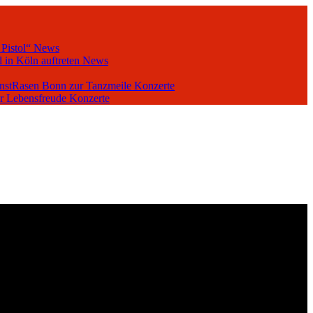
 Pistol“
News
 in Köln auftreten
News
unstRasen Bonn zur Tanzmeile
Konzerte
er Lebensfreude
Konzerte