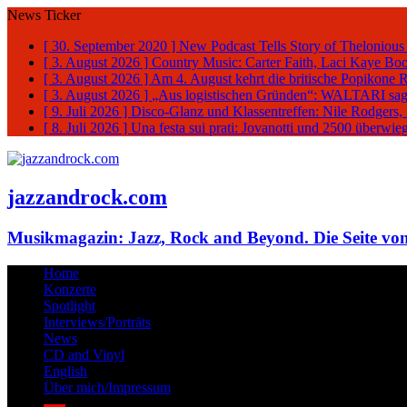
News Ticker
[ 30. September 2020 ]
New Podcast Tells Story of Thelonious
[ 3. August 2026 ]
Country Music: Carter Faith, Laci Kaye Bo
[ 3. August 2026 ]
Am 4. August kehrt die britische Popikone 
[ 3. August 2026 ]
„Aus logistischen Gründen“: WALTARI sag
[ 9. Juli 2026 ]
Disco-Glanz und Klassentreffen: Nile Rodgers
[ 8. Juli 2026 ]
Una festa sui prati: Jovanotti und 2500 überw
jazzandrock.com
Musikmagazin: Jazz, Rock and Beyond. Die Seite von
Home
Konzerte
Spotlight
Interviews/Porträts
News
CD and Vinyl
English
Über mich/Impressum