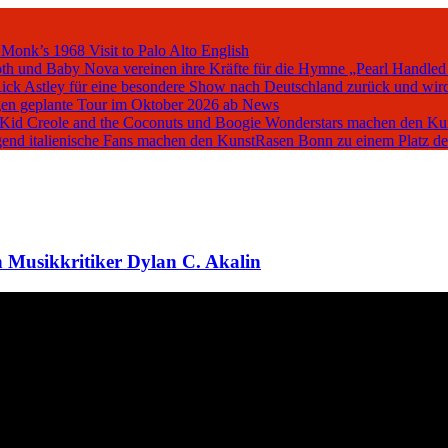
 Monk’s 1968 Visit to Palo Alto
English
oth und Baby Nova vereinen ihre Kräfte für die Hymne „Pearl Handled
Rick Astley für eine besondere Show nach Deutschland zurück und wird
en geplante Tour im Oktober 2026 ab
News
, Kid Creole and the Coconuts und Boogie Wonderstars machen den K
iegend italienische Fans machen den KunstRasen Bonn zu einem Platz d
 Musikkritiker Dylan C. Akalin