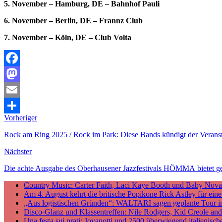
5. November – Hamburg, DE – Bahnhof Pauli
6. November – Berlin, DE – Frannz Club
7. November – Köln, DE – Club Volta
Facebook
Mastodon
Email
Vorheriger
Teilen
Rock am Ring 2025 / Rock im Park: Diese Bands kündigt der Veransta
Nächster
Die achte Ausgabe des Oberhausener Jazzfestivals HÖMMA bietet g
Country Music: Carter Faith, Laci Kaye Booth und Baby Nova v
Am 4. August kehrt die britische Popikone Rick Astley für ei
„Aus logistischen Gründen“: WALTARI sagen geplante Tour i
Disco-Glanz und Klassentreffen: Nile Rodgers, Kid Creole a
Una festa sui prati: Jovanotti und 2500 überwiegend italieni