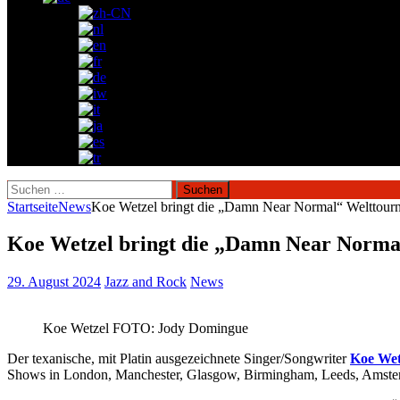
Suchen
nach:
Startseite
News
Koe Wetzel bringt die „Damn Near Normal“ Welttourn
Koe Wetzel bringt die „Damn Near Normal
29. August 2024
Jazz and Rock
News
Koe Wetzel FOTO: Jody Domingue
Der texanische, mit Platin ausgezeichnete Singer/Songwriter
Koe Wet
Shows in London, Manchester, Glasgow, Birmingham, Leeds, Amste