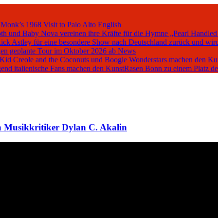
 Monk’s 1968 Visit to Palo Alto
English
oth und Baby Nova vereinen ihre Kräfte für die Hymne „Pearl Handled
Rick Astley für eine besondere Show nach Deutschland zurück und wird
en geplante Tour im Oktober 2026 ab
News
, Kid Creole and the Coconuts und Boogie Wonderstars machen den K
iegend italienische Fans machen den KunstRasen Bonn zu einem Platz d
 Musikkritiker Dylan C. Akalin