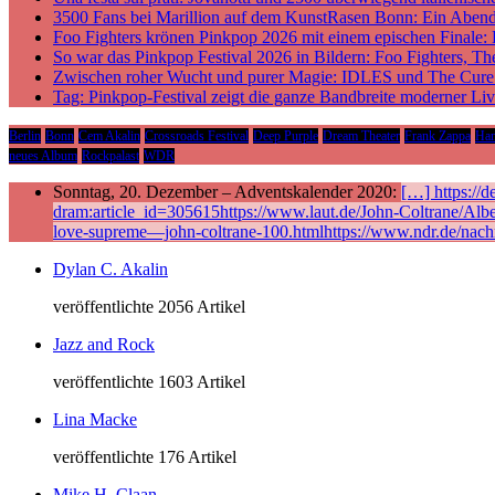
3500 Fans bei Marillion auf dem KunstRasen Bonn: Ein Aben
Foo Fighters krönen Pinkpop 2026 mit einem epischen Finale:
So war das Pinkpop Festival 2026 in Bildern: Foo Fighters, T
Zwischen roher Wucht und purer Magie: IDLES und The Cure p
Tag: Pinkpop-Festival zeigt die ganze Bandbreite moderner Li
Berlin
Bonn
Cem Akalin
Crossroads Festival
Deep Purple
Dream Theater
Frank Zappa
Ha
neues Album
Rockpalast
WDR
Sonntag, 20. Dezember – Adventskalender 2020:
[…] https://
dram:article_id=305615https://www.laut.de/John-Coltrane/Alb
love-supreme—john-coltrane-100.htmlhttps://www.ndr.de/nach
Dylan C. Akalin
veröffentlichte 2056 Artikel
Jazz and Rock
veröffentlichte 1603 Artikel
Lina Macke
veröffentlichte 176 Artikel
Mike H. Claan