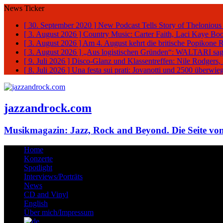
News Ticker
[ 30. September 2020 ]
New Podcast Tells Story of Thelonious
[ 3. August 2026 ]
Country Music: Carter Faith, Laci Kaye Bo
[ 3. August 2026 ]
Am 4. August kehrt die britische Popikone 
[ 3. August 2026 ]
„Aus logistischen Gründen“: WALTARI sag
[ 9. Juli 2026 ]
Disco-Glanz und Klassentreffen: Nile Rodgers
[ 8. Juli 2026 ]
Una festa sui prati: Jovanotti und 2500 überw
jazzandrock.com
Musikmagazin: Jazz, Rock and Beyond. Die Seite von
Home
Konzerte
Spotlight
Interviews/Porträts
News
CD and Vinyl
English
Über mich/Impressum