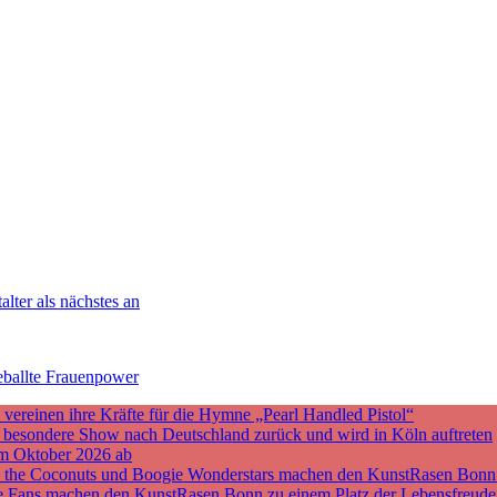
lter als nächstes an
eballte Frauenpower
ereinen ihre Kräfte für die Hymne „Pearl Handled Pistol“
ne besondere Show nach Deutschland zurück und wird in Köln auftreten
m Oktober 2026 ab
nd the Coconuts und Boogie Wonderstars machen den KunstRasen Bonn
sche Fans machen den KunstRasen Bonn zu einem Platz der Lebensfreude