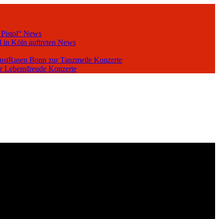
 Pistol“
News
 in Köln auftreten
News
unstRasen Bonn zur Tanzmeile
Konzerte
er Lebensfreude
Konzerte