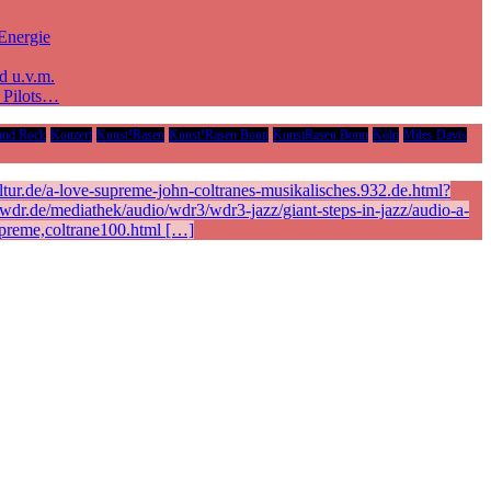
Energie
d u.v.m.
e Pilots…
und Rock
Konzert
Kunst!Rasen
Kunst!Rasen Bonn
KunstRasen Bonn
Köln
Miles Davis
ur.de/a-love-supreme-john-coltranes-musikalisches.932.de.html?
r.de/mediathek/audio/wdr3/wdr3-jazz/giant-steps-in-jazz/audio-a-
preme,coltrane100.html […]