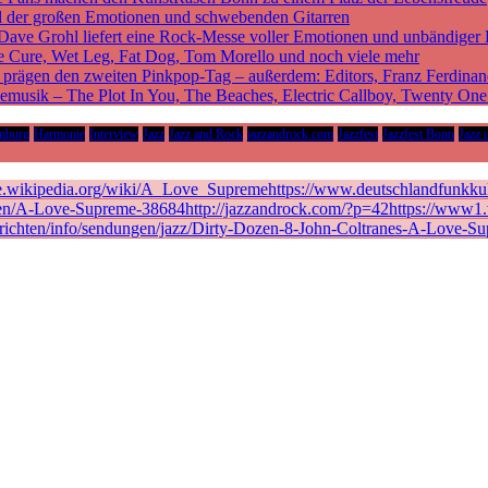
d der großen Emotionen und schwebenden Gitarren
 Dave Grohl liefert eine Rock-Messe voller Emotionen und unbändiger 
he Cure, Wet Leg, Fat Dog, Tom Morello und noch viele mehr
rägen den zweiten Pinkpop-Tag – außerdem: Editors, Franz Ferdinan
vemusik – The Plot In You, The Beaches, Electric Callboy, Twenty On
mburg
Harmonie
Interview
Jazz
Jazz and Rock
jazzandrock.com
Jazzfest
Jazzfest Bonn
Jazz 
de.wikipedia.org/wiki/A_Love_Supremehttps://www.deutschlandfunkkult
en/A-Love-Supreme-38684http://jazzandrock.com/?p=42https://www1.wd
richten/info/sendungen/jazz/Dirty-Dozen-8-John-Coltranes-A-Love-Su