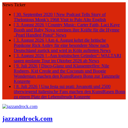
News Ticker
[ 30. September 2020 ]
New Podcast Tells Story of
Thelonious Monk’s 1968 Visit to Palo Alto
English
[ 3. August 2026 ]
Country Music: Carter Faith, Laci Kaye
Booth und Baby Nova vereinen ihre Kräfte für die Hymne
„Pearl Handled Pistol“
News
[ 3. August 2026 ]
Am 4. August kehrt die britische
Popikone Rick Astley für eine besondere Show nach
Deutschland zurück und wird in Köln auftreten
News
[ 3. August 2026 ]
„Aus logistischen Gründen“: WALTARI
sagen geplante Tour im Oktober 2026 ab
News
[ 9. Juli 2026 ]
Disco-Glanz und Klassentreffen: Nile
Rodgers, Kid Creole and the Coconuts und Boogie
Wonderstars machen den KunstRasen Bonn zur Tanzmeile
Konzerte
[ 8. Juli 2026 ]
Una festa sui prati: Jovanotti und 2500
überwiegend italienische Fans machen den KunstRasen Bonn
zu einem Platz der Lebensfreude
Konzerte
jazzandrock.com