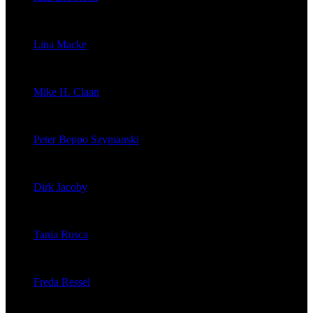
veröffentlichte 1603 Artikel
Lina Macke
veröffentlichte 176 Artikel
Mike H. Claan
veröffentlichte 121 Artikel
Peter Beppo Szymanski
veröffentlichte 39 Artikel
Dirk Jacoby
veröffentlichte 32 Artikel
Tania Rusca
veröffentlichte 29 Artikel
Freda Ressel
veröffentlichte 23 Artikel