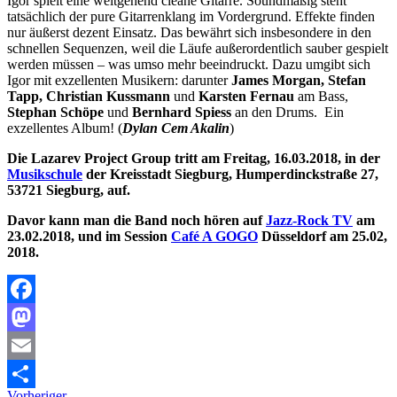
Igor spielt eine weitgehend cleane Gitarre. Soundmäßig steht
tatsächlich der pure Gitarrenklang im Vordergrund. Effekte finden
nur äußerst dezent Einsatz. Das bewährt sich insbesondere in den
schnellen Sequenzen, weil die Läufe außerordentlich sauber gespielt
werden müssen – was umso mehr beeindruckt. Dazu umgibt sich
Igor mit exzellenten Musikern: darunter
James Morgan, Stefan
Tapp, Christian Kussmann
und
Karsten Fernau
am Bass,
Stephan Schöpe
und
Bernhard Spiess
an den Drums. Ein
exzellentes Album! (
Dylan Cem Akalin
)
Die Lazarev Project Group tritt am Freitag, 16.03.2018, in der
Musikschule
der Kreisstadt Siegburg, Humperdinckstraße 27,
53721 Siegburg, auf.
Davor kann man die Band noch hören auf
Jazz-Rock TV
am
23.02.2018, und im Session
Café A GOGO
Düsseldorf am 25.02,
2018.
Facebook
Mastodon
Email
Vorheriger