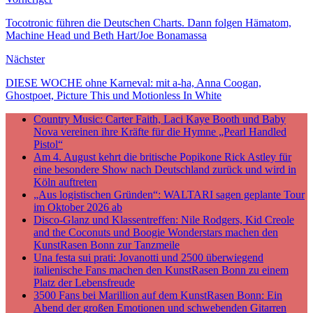
Teilen
Tocotronic führen die Deutschen Charts. Dann folgen Hämatom,
Machine Head und Beth Hart/Joe Bonamassa
Nächster
DIESE WOCHE ohne Karneval: mit a-ha, Anna Coogan,
Ghostpoet, Picture This und Motionless In White
Country Music: Carter Faith, Laci Kaye Booth und Baby
Nova vereinen ihre Kräfte für die Hymne „Pearl Handled
Pistol“
Am 4. August kehrt die britische Popikone Rick Astley für
eine besondere Show nach Deutschland zurück und wird in
Köln auftreten
„Aus logistischen Gründen“: WALTARI sagen geplante Tour
im Oktober 2026 ab
Disco-Glanz und Klassentreffen: Nile Rodgers, Kid Creole
and the Coconuts und Boogie Wonderstars machen den
KunstRasen Bonn zur Tanzmeile
Una festa sui prati: Jovanotti und 2500 überwiegend
italienische Fans machen den KunstRasen Bonn zu einem
Platz der Lebensfreude
3500 Fans bei Marillion auf dem KunstRasen Bonn: Ein
Abend der großen Emotionen und schwebenden Gitarren