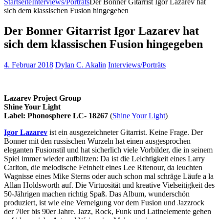
Startseite
Interviews/Porträts
Der Bonner Gitarrist Igor Lazarev hat
sich dem klassischen Fusion hingegeben
Der Bonner Gitarrist Igor Lazarev hat
sich dem klassischen Fusion hingegeben
4. Februar 2018
Dylan C. Akalin
Interviews/Porträts
Lazarev Project Group
Shine Your Light
Label: Phonosphere LC- 18267
(
Shine Your Light
)
Igor Lazarev
ist ein ausgezeichneter Gitarrist. Keine Frage. Der
Bonner mit den russischen Wurzeln hat einen ausgesprochen
eleganten Fusionstil und hat sicherlich viele Vorbilder, die in seinem
Spiel immer wieder aufblitzen: Da ist die Leichtigkeit eines Larry
Carlton, die melodische Feinheit eines Lee Ritenour, da leuchten
Wagnisse eines Mike Sterns oder auch schon mal schräge Läufe a la
Allan Holdsworth auf. Die Virtuosität und kreative Vielseitigkeit des
50-Jährigen machen richtig Spaß. Das Album, wunderschön
produziert, ist wie eine Verneigung vor dem Fusion und Jazzrock
der 70er bis 90er Jahre. Jazz, Rock, Funk und Latinelemente gehen