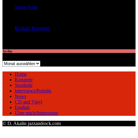
Julian Falke
veröffentlichte 8 Artikel
Richard Bongartz
veröffentlichte 7 Artikel
Archiv
Archiv
Home
Konzerte
Spotlight
Interviews/Porträts
News
CD and Vinyl
English
Über mich/Impressum
© D. Akalin jazzandrock.com