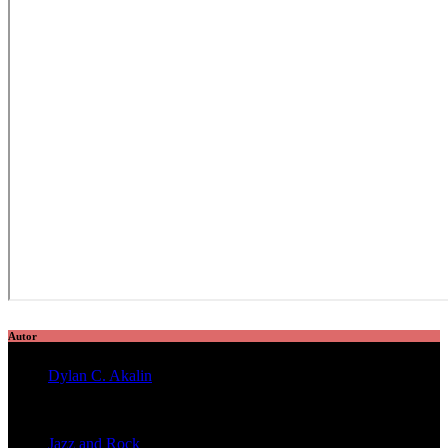
Autor
Dylan C. Akalin
veröffentlichte 2056 Artikel
Jazz and Rock