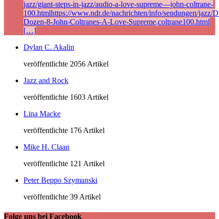
jazz/giant-steps-in-jazz/audio-a-love-supreme—john-coltrane-
100.htmlhttps://www.ndr.de/nachrichten/info/sendungen/jazz/Di
Dozen-8-John-Coltranes-A-Love-Supreme,coltrane100.html
[…]
Dylan C. Akalin
veröffentlichte 2056 Artikel
Jazz and Rock
veröffentlichte 1603 Artikel
Lina Macke
veröffentlichte 176 Artikel
Mike H. Claan
veröffentlichte 121 Artikel
Peter Beppo Szymanski
veröffentlichte 39 Artikel
Folge uns bei Facebook