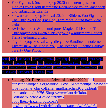
Foo Fighters krönen Pinkpop 2026 mit einem epischen
Finale: Dave Grohl liefert eine Rock-Messe voller Emotionen
und unbändiger Energie
So war das Pinkpop Festival 2026 in Bildern: Foo Fighters,
The Cure, Wet Leg, Fat Dog, Tom Morello und noch viele
mehr
Zwischen roher Wucht und purer Magie: IDLES und The
Cure prägen den zweiten Pinkpop-Tag – außerdem: Editors,
Franz Ferdinand u.v.m.
Tag: Pinkpop-Festival zeigt die ganze Bandbreite moderner
Livemusik – The Plot In You, The Beaches, Electric Callboy,
Twenty One Pilots…
Berlin
Bonn
Cem Akalin
Crossroads Festival
Deep Purple
Dream Theater
Frank Zappa
Hamburg
Harmonie
Interview
Jazz
Jazz and Rock
jazzandrock.com
Jazzfest
Jazzfest
Bonn
Jazz und Rock
Konzert
Kunst!Rasen
Kunst!Rasen Bonn
KunstRasen Bonn
Köln
Miles Davis
neues Album
Rockpalast
WDR
Sonntag, 20. Dezember – Adventskalender 2020:
[…]
https://de.wikipedia.org/wiki/A_Love_Supremehttps://www.deu
love-supreme-john-coltranes-musikalisches.932.de.html?
dram:article_id=305615https://www.laut.de/John-
Coltrane/Alben/A-Love-Supreme-
38684http://jazzandrock.com/?
p=42https://www1.wdr.de/mediathek/audio/wdr3/wdr3-