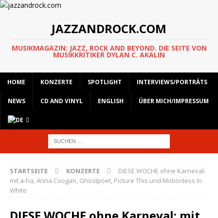
JAZZANDROCK.COM
MUSIKMAGAZIN: JAZZ, ROCK AND BEYOND. DIE SEITE VON
MUSIKKRITIKER DYLAN C. AKALIN
HOME
KONZERTE
SPOTLIGHT
INTERVIEWS/PORTRÄTS
NEWS
CD AND VINYL
ENGLISH
ÜBER MICH/IMPRESSUM
STARTSEITE
KONZERTE
DIESE WOCHE ohne Karneval:
mit a-ha, Anna Coogan, Ghostpoet, Picture This und Motionless In
White
DIESE WOCHE ohne Karneval: mit