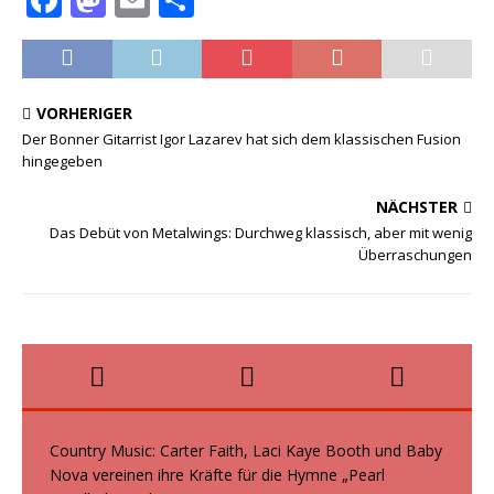
a
a
m
ei
c
st
ai
le
e
o
l
n
VORHERIGER
b
d
Der Bonner Gitarrist Igor Lazarev hat sich dem klassischen Fusion
hingegeben
o
o
o
n
NÄCHSTER
Das Debüt von Metalwings: Durchweg klassisch, aber mit wenig
k
Überraschungen
Country Music: Carter Faith, Laci Kaye Booth und Baby
Nova vereinen ihre Kräfte für die Hymne „Pearl