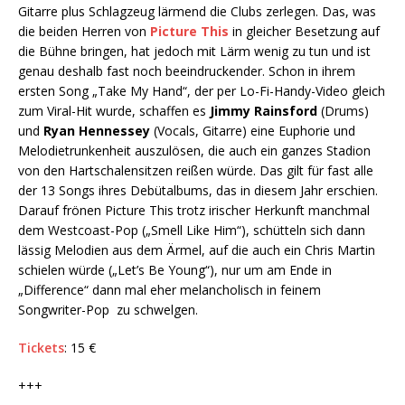
Gitarre plus Schlagzeug lärmend die Clubs zerlegen. Das, was
die beiden Herren von
Picture This
in gleicher Besetzung auf
die Bühne bringen, hat jedoch mit Lärm wenig zu tun und ist
genau deshalb fast noch beeindruckender. Schon in ihrem
ersten Song „Take My Hand“, der per Lo-Fi-Handy-Video gleich
zum Viral-Hit wurde, schaffen es
Jimmy Rainsford
(Drums)
und
Ryan Hennessey
(Vocals, Gitarre) eine Euphorie und
Melodietrunkenheit auszulösen, die auch ein ganzes Stadion
von den Hartschalensitzen reißen würde. Das gilt für fast alle
der 13 Songs ihres Debütalbums, das in diesem Jahr erschien.
Darauf frönen Picture This trotz irischer Herkunft manchmal
dem Westcoast-Pop („Smell Like Him“), schütteln sich dann
lässig Melodien aus dem Ärmel, auf die auch ein Chris Martin
schielen würde („Let’s Be Young“), nur um am Ende in
„Difference“ dann mal eher melancholisch in feinem
Songwriter-Pop zu schwelgen.
Tickets
: 15 €
+++