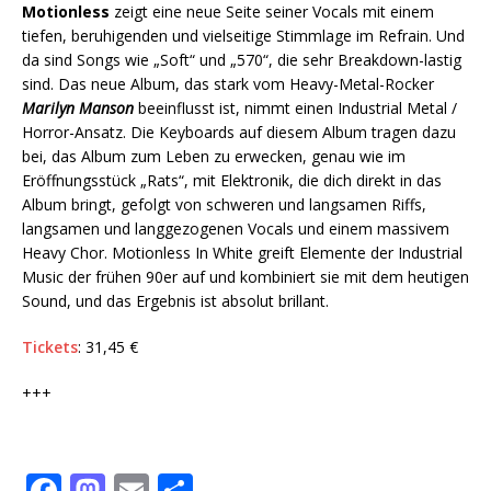
Motionless
zeigt eine neue Seite seiner Vocals mit einem
tiefen, beruhigenden und vielseitige Stimmlage im Refrain. Und
da sind Songs wie „Soft“ und „570“, die sehr Breakdown-lastig
sind. Das neue Album, das stark vom Heavy-Metal-Rocker
Marilyn Manson
beeinflusst ist, nimmt einen Industrial Metal /
Horror-Ansatz. Die Keyboards auf diesem Album tragen dazu
bei, das Album zum Leben zu erwecken, genau wie im
Eröffnungsstück „Rats“, mit Elektronik, die dich direkt in das
Album bringt, gefolgt von schweren und langsamen Riffs,
langsamen und langgezogenen Vocals und einem massivem
Heavy Chor. Motionless In White greift Elemente der Industrial
Music der frühen 90er auf und kombiniert sie mit dem heutigen
Sound, und das Ergebnis ist absolut brillant.
Tickets
: 31,45 €
+++
F
M
E
T