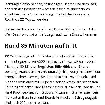
Richtungen abstehenden, strubbeligen Haaren und dem Bart,
den sich der Bassist hat wachsen lassen. Wahrscheinlich
arbeitsrechtliche Voraussetzung, um Teil des texanischen
Rocktrios ZZ Top zu werden.
Um es gleich vorwegzunehmen: Dusty Hills berühmter Bolin
„Fell-Bass“ wird später bei „Legs“ auch zum Einsatz kommen.
Rund 85 Minuten Auftritt
ZZ Top
, die legendäre Rockband aus Houston, Texas, spielt
am Freitagabend vor 6500 Fans auf dem KunstRasen Bonn.
Nicht mal 80 Minuten begeistern
Billy Gibbons
(Gitarre,
Gesang), Francis und
Frank Beard
(Schlagzeug) mit einer Tour
d’horizon ihres Oevres, das immerhin seit 1969 besteht. Und
Gibbons weiß auch mit 74 Jahren seiner Gitarre die schönsten
Läufe zu entlocken. Ihre Mischung aus Blues-Rock, Boogie und
Hard Rock, geprägt von Gibbons’ virtuosem Gitarrenspiel, den
markanten Basslinien und Beards kraftvollem Schlagzeugspiel
sind auch 2024 noch relevant.