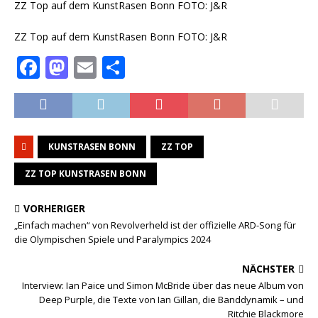
ZZ Top auf dem KunstRasen Bonn FOTO: J&R
ZZ Top auf dem KunstRasen Bonn FOTO: J&R
F
M
E
T
a
a
m
ei
c
st
ai
le
e
o
l
n
KUNSTRASEN BONN
ZZ TOP
b
d
o
o
ZZ TOP KUNSTRASEN BONN
o
n
VORHERIGER
k
„Einfach machen“ von Revolverheld ist der offizielle ARD-Song für
die Olympischen Spiele und Paralympics 2024
NÄCHSTER
Interview: Ian Paice und Simon McBride über das neue Album von
Deep Purple, die Texte von Ian Gillan, die Banddynamik – und
Ritchie Blackmore