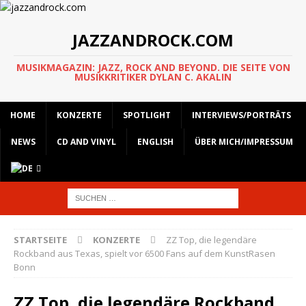
JAZZANDROCK.COM
MUSIKMAGAZIN: JAZZ, ROCK AND BEYOND. DIE SEITE VON
MUSIKKRITIKER DYLAN C. AKALIN
HOME
KONZERTE
SPOTLIGHT
INTERVIEWS/PORTRÄTS
NEWS
CD AND VINYL
ENGLISH
ÜBER MICH/IMPRESSUM
STARTSEITE
KONZERTE
ZZ Top, die legendäre
Rockband aus Texas, spielt vor 6500 Fans auf dem KunstRasen
Bonn
ZZ Top, die legendäre Rockband