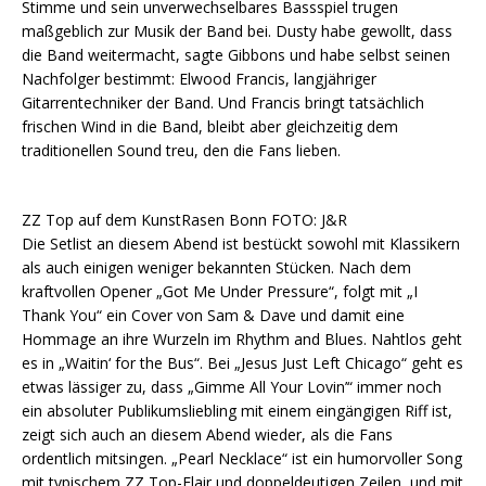
Stimme und sein unverwechselbares Bassspiel trugen
maßgeblich zur Musik der Band bei. Dusty habe gewollt, dass
die Band weitermacht, sagte Gibbons und habe selbst seinen
Nachfolger bestimmt: Elwood Francis, langjähriger
Gitarrentechniker der Band. Und Francis bringt tatsächlich
frischen Wind in die Band, bleibt aber gleichzeitig dem
traditionellen Sound treu, den die Fans lieben.
ZZ Top auf dem KunstRasen Bonn FOTO: J&R
Die Setlist an diesem Abend ist bestückt sowohl mit Klassikern
als auch einigen weniger bekannten Stücken. Nach dem
kraftvollen Opener „Got Me Under Pressure“, folgt mit „I
Thank You“ ein Cover von Sam & Dave und damit eine
Hommage an ihre Wurzeln im Rhythm and Blues. Nahtlos geht
es in „Waitin‘ for the Bus“. Bei „Jesus Just Left Chicago“ geht es
etwas lässiger zu, dass „Gimme All Your Lovin’“ immer noch
ein absoluter Publikumsliebling mit einem eingängigen Riff ist,
zeigt sich auch an diesem Abend wieder, als die Fans
ordentlich mitsingen. „Pearl Necklace“ ist ein humorvoller Song
mit typischem ZZ Top-Flair und doppeldeutigen Zeilen, und mit