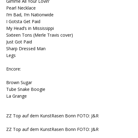
Gimme All Your Lovin‘
Pearl Necklace
I’m Bad, I’m Nationwide
I Gotsta Get Paid
My Head’s in Mississippi
Sixteen Tons (Merle Travis cover)
Just Got Paid
Sharp Dressed Man
Legs
Encore:
Brown Sugar
Tube Snake Boogie
La Grange
ZZ Top auf dem KunstRasen Bonn FOTO: J&R
ZZ Top auf dem KunstRasen Bonn FOTO: J&R