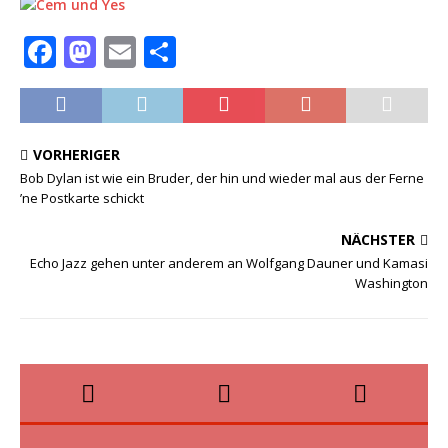
F
M
E
T
a
a
m
ei
c
st
ai
le
e
o
l
n
VORHERIGER
b
d
Bob Dylan ist wie ein Bruder, der hin und wieder mal aus der Ferne
’ne Postkarte schickt
o
o
o
n
NÄCHSTER
Echo Jazz gehen unter anderem an Wolfgang Dauner und Kamasi
k
Washington