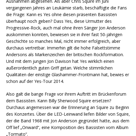
Ausnahmen abgesehen. Als aber Chris Squire im Juni
vergangenen Jahres an Leukämie starb, beschäftigte die Fans
die Frage: Kann es Yes ohne diesen präsenten Bassisten
überhaupt noch geben? Dass Yes, diese Urmutter des
Progressive-Rock, auch mal ohne ihren Sänger Jon Anderson
auskommen konnten, bewiesen sie in ihrer fast 50-jährigen
Geschichte so manches Mal, nicht immer erfolgreich, aber
durchaus vertretbar. Immerhin gilt die hohe Falsettstimme
Andersons als Markenzeichen der britischen Rockformation.
Und mit dem jungen Jon Davison hat Yes wirklich einen
außerordentlich guten Griff getan. Welche stimmlichen
Qualitäten der einstige Glashammer-Frontmann hat, bewies er
schon auf der Yes-Tour 2014.
Also galt die bange Frage vor ihrem Auftritt im Brückenforum
dem Bassisten. Kann Billy Sherwood Squire ersetzen?
Durchaus angemessen war die Erinnerung an Squire zu Beginn
des Konzertes. Über die LED-Leinwand liefen Bilder von Squire,
der die Band 1968 mit Jon Anderson gegründet hatte, aus dem
Off lief „Onward“, eine Komposition des Bassisten vom Album
„Tormato“.