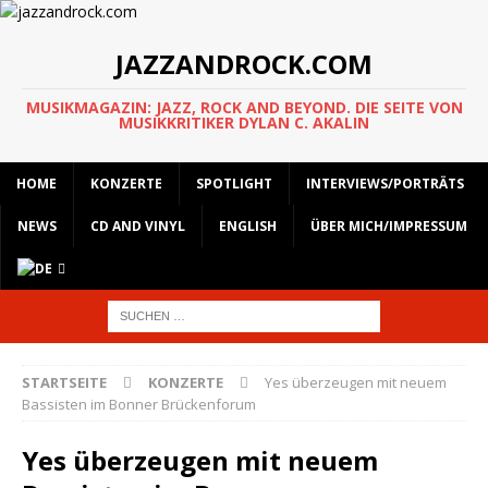
JAZZANDROCK.COM
MUSIKMAGAZIN: JAZZ, ROCK AND BEYOND. DIE SEITE VON
MUSIKKRITIKER DYLAN C. AKALIN
HOME
KONZERTE
SPOTLIGHT
INTERVIEWS/PORTRÄTS
NEWS
CD AND VINYL
ENGLISH
ÜBER MICH/IMPRESSUM
STARTSEITE
KONZERTE
Yes überzeugen mit neuem
Bassisten im Bonner Brückenforum
Yes überzeugen mit neuem