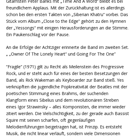
Gitarristen Peter Banks mit „Time And A Word“ bleibt es bei
freundlichem Applaus. Mit der Zurückhaltung ist es allerdings
schon bei den ersten Takten von „Siberian Khatru“ vorbei. Das
Stück vom Album „Close to the Edge“ gehört zu den Hymnen
der „Yessongs“ mit einigen Herausforderungen an die Stimme.
Ein Paukenschlag vor der Pause.
An die Erfolge der Achtziger erinnerte die Band im zweiten Set.
„ „Owner Of The Lonely Heart“ und Going For The One”
“Fragile” (1971) gilt zu Recht als Meilenstein des Progressive
Rock, und er steht auch für eines der besten Besetzungen der
Band, als Rick Wakeman als Keyboarder zur Band stieß. Yes
verknüpften die jugendliche Popkreativität der Beatles mit der
poetischen Stimmung eines Brahms, der suchenden
Klangform eines Sibelius und dem revolutionären Streben
eines Igor Strawinsky – alles Komponisten, die immer wieder
zitiert werden. Die Vielschichtigkeit, zu der gerade auch Bassist
Squire mit seinen scharfen, oft gegenläufigen
Melodienführungen beigetragen hat, ist Prinzip. Es entsteht
Musik, die nicht linear verläuft, sondern viele Dimensionen