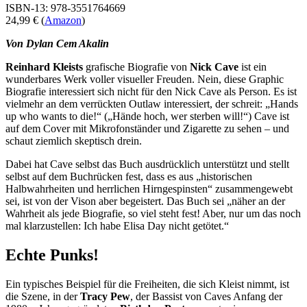
ISBN-13: 978-3551764669
24,99 € (
Amazon
)
Von Dylan Cem Akalin
Reinhard Kleists
grafische Biografie von
Nick Cave
ist ein
wunderbares Werk voller visueller Freuden. Nein, diese Graphic
Biografie interessiert sich nicht für den Nick Cave als Person. Es ist
vielmehr an dem verrückten Outlaw interessiert, der schreit: „Hands
up who wants to die!“ („Hände hoch, wer sterben will!“) Cave ist
auf dem Cover mit Mikrofonständer und Zigarette zu sehen – und
schaut ziemlich skeptisch drein.
Dabei hat Cave selbst das Buch ausdrücklich unterstützt und stellt
selbst auf dem Buchrücken fest, dass es aus „historischen
Halbwahrheiten und herrlichen Hirngespinsten“ zusammengewebt
sei, ist von der Vison aber begeistert. Das Buch sei „näher an der
Wahrheit als jede Biografie, so viel steht fest! Aber, nur um das noch
mal klarzustellen: Ich habe Elisa Day nicht getötet.“
Echte Punks!
Ein typisches Beispiel für die Freiheiten, die sich Kleist nimmt, ist
die Szene, in der
Tracy Pew
, der Bassist von Caves Anfang der