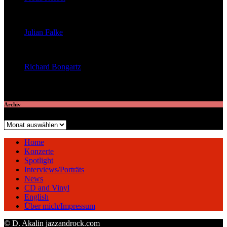
veröffentlichte 23 Artikel
Julian Falke
veröffentlichte 8 Artikel
Richard Bongartz
veröffentlichte 7 Artikel
Archiv
Archiv
Home
Konzerte
Spotlight
Interviews/Porträts
News
CD and Vinyl
English
Über mich/Impressum
© D. Akalin jazzandrock.com