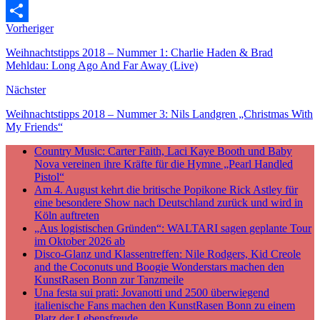
Email
Vorheriger
Teilen
Weihnachtstipps 2018 – Nummer 1: Charlie Haden & Brad
Mehldau: Long Ago And Far Away (Live)
Nächster
Weihnachtstipps 2018 – Nummer 3: Nils Landgren „Christmas With
My Friends“
Country Music: Carter Faith, Laci Kaye Booth und Baby
Nova vereinen ihre Kräfte für die Hymne „Pearl Handled
Pistol“
Am 4. August kehrt die britische Popikone Rick Astley für
eine besondere Show nach Deutschland zurück und wird in
Köln auftreten
„Aus logistischen Gründen“: WALTARI sagen geplante Tour
im Oktober 2026 ab
Disco-Glanz und Klassentreffen: Nile Rodgers, Kid Creole
and the Coconuts und Boogie Wonderstars machen den
KunstRasen Bonn zur Tanzmeile
Una festa sui prati: Jovanotti und 2500 überwiegend
italienische Fans machen den KunstRasen Bonn zu einem
Platz der Lebensfreude