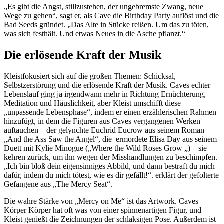
„Es gibt die Angst, stillzustehen, der ungebremste Zwang, neue
Wege zu gehen“, sagt er, als Cave die Birthday Party auflöst und die
Bad Seeds gründet. „Das Alte in Stücke reißen. Um das zu töten,
was sich festhält. Und etwas Neues in die Asche pflanzt.“
Die erlösende Kraft der Musik
Kleistfokusiert sich auf die großen Themen: Schicksal,
Selbstzerstörung und die erlösende Kraft der Musik. Caves echter
Lebenslauf ging ja irgendwann mehr in Richtung Ernüchterung,
Meditation und Häuslichkeit, aber Kleist umschifft diese
„unpassende Lebensphase“, indem er einen erzählerischen Rahmen
hinzufügt, in dem die Figuren aus Caves vergangenen Werken
auftauchen – der gelynchte Euchrid Eucrow aus seinem Roman
„And the Ass Saw the Angel“, die ermordete Elisa Day aus seinem
Duett mit Kylie Minogue („Where the Wild Roses Grow „) – sie
kehren zurück, um ihn wegen der Misshandlungen zu beschimpfen.
„Ich bin bloß dein eigensinniges Abbild, und dann bestraft du mich
dafür, indem du mich tötest, wie es dir gefällt!“. erklärt der gefolterte
Gefangene aus „The Mercy Seat“.
Die wahre Stärke von „Mercy on Me“ ist das Artwork. Caves
Körper Körper hat oft was von einer spinnenartigen Figur, und
Kleist genießt die Zeichnungen der schlaksigen Pose. Außerdem ist