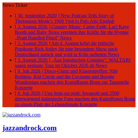
News Ticker
[ 30. September 2020 ]
New Podcast Tells Story of
Thelonious Monk’s 1968 Visit to Palo Alto
English
[ 3. August 2026 ]
Country Music: Carter Faith, Laci Kaye
Booth und Baby Nova vereinen ihre Kräfte für die Hymne
„Pearl Handled Pistol“
News
[ 3. August 2026 ]
Am 4. August kehrt die britische
Popikone Rick Astley für eine besondere Show nach
Deutschland zurück und wird in Köln auftreten
News
[ 3. August 2026 ]
„Aus logistischen Gründen“: WALTARI
sagen geplante Tour im Oktober 2026 ab
News
[ 9. Juli 2026 ]
Disco-Glanz und Klassentreffen: Nile
Rodgers, Kid Creole and the Coconuts und Boogie
Wonderstars machen den KunstRasen Bonn zur Tanzmeile
Konzerte
[ 8. Juli 2026 ]
Una festa sui prati: Jovanotti und 2500
überwiegend italienische Fans machen den KunstRasen Bonn
zu einem Platz der Lebensfreude
Konzerte
jazzandrock.com