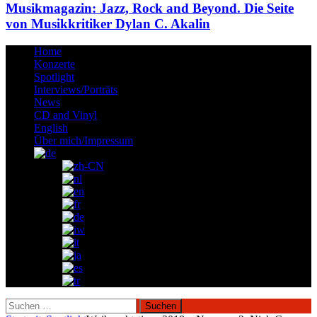
Musikmagazin: Jazz, Rock and Beyond. Die Seite
von Musikkritiker Dylan C. Akalin
Home
Konzerte
Spotlight
Interviews/Porträts
News
CD and Vinyl
English
Über mich/Impressum
Suchen
nach: