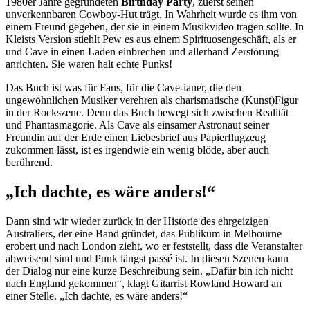
1980er Jahre gegründeten
Birthday Party
, zuerst seinen
unverkennbaren Cowboy-Hut trägt. In Wahrheit wurde es ihm von
einem Freund gegeben, der sie in einem Musikvideo tragen sollte. In
Kleists Version stiehlt Pew es aus einem Spirituosengeschäft, als er
und Cave in einen Laden einbrechen und allerhand Zerstörung
anrichten. Sie waren halt echte Punks!
Das Buch ist was für Fans, für die Cave-ianer, die den
ungewöhnlichen Musiker verehren als charismatische (Kunst)Figur
in der Rockszene. Denn das Buch bewegt sich zwischen Realität
und Phantasmagorie. Als Cave als einsamer Astronaut seiner
Freundin auf der Erde einen Liebesbrief aus Papierflugzeug
zukommen lässt, ist es irgendwie ein wenig blöde, aber auch
berührend.
„Ich dachte, es wäre anders!“
Dann sind wir wieder zurück in der Historie des ehrgeizigen
Australiers, der eine Band gründet, das Publikum in Melbourne
erobert und nach London zieht, wo er feststellt, dass die Veranstalter
abweisend sind und Punk längst passé ist. In diesen Szenen kann
der Dialog nur eine kurze Beschreibung sein. „Dafür bin ich nicht
nach England gekommen“, klagt Gitarrist Rowland Howard an
einer Stelle. „Ich dachte, es wäre anders!“