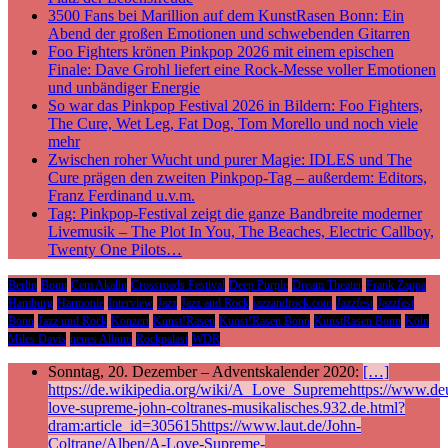
3500 Fans bei Marillion auf dem KunstRasen Bonn: Ein
Abend der großen Emotionen und schwebenden Gitarren
Foo Fighters krönen Pinkpop 2026 mit einem epischen
Finale: Dave Grohl liefert eine Rock-Messe voller Emotionen
und unbändiger Energie
So war das Pinkpop Festival 2026 in Bildern: Foo Fighters,
The Cure, Wet Leg, Fat Dog, Tom Morello und noch viele
mehr
Zwischen roher Wucht und purer Magie: IDLES und The
Cure prägen den zweiten Pinkpop-Tag – außerdem: Editors,
Franz Ferdinand u.v.m.
Tag: Pinkpop-Festival zeigt die ganze Bandbreite moderner
Livemusik – The Plot In You, The Beaches, Electric Callboy,
Twenty One Pilots…
Berlin
Bonn
Cem Akalin
Crossroads Festival
Deep Purple
Dream Theater
Frank Zappa
Hamburg
Harmonie
Interview
Jazz
Jazz and Rock
jazzandrock.com
Jazzfest
Jazzfest
Bonn
Jazz und Rock
Konzert
Kunst!Rasen
Kunst!Rasen Bonn
KunstRasen Bonn
Köln
Miles Davis
neues Album
Rockpalast
WDR
Sonntag, 20. Dezember – Adventskalender 2020:
[…]
https://de.wikipedia.org/wiki/A_Love_Supremehttps://www.deu
love-supreme-john-coltranes-musikalisches.932.de.html?
dram:article_id=305615https://www.laut.de/John-
Coltrane/Alben/A-Love-Supreme-