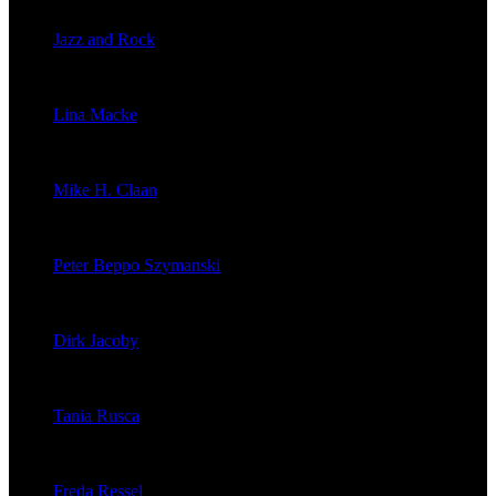
veröffentlichte 2056 Artikel
Jazz and Rock
veröffentlichte 1603 Artikel
Lina Macke
veröffentlichte 176 Artikel
Mike H. Claan
veröffentlichte 121 Artikel
Peter Beppo Szymanski
veröffentlichte 39 Artikel
Dirk Jacoby
veröffentlichte 32 Artikel
Tania Rusca
veröffentlichte 29 Artikel
Freda Ressel