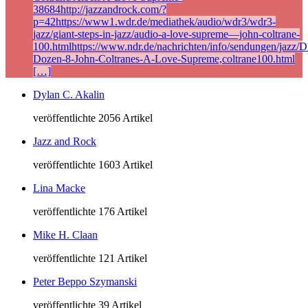
38684http://jazzandrock.com/?
p=42https://www1.wdr.de/mediathek/audio/wdr3/wdr3-
jazz/giant-steps-in-jazz/audio-a-love-supreme—john-coltrane-
100.htmlhttps://www.ndr.de/nachrichten/info/sendungen/jazz/Di
Dozen-8-John-Coltranes-A-Love-Supreme,coltrane100.html
[…]
Dylan C. Akalin
veröffentlichte 2056 Artikel
Jazz and Rock
veröffentlichte 1603 Artikel
Lina Macke
veröffentlichte 176 Artikel
Mike H. Claan
veröffentlichte 121 Artikel
Peter Beppo Szymanski
veröffentlichte 39 Artikel