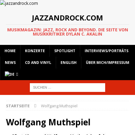
JAZZANDROCK.COM
MUSIKMAGAZIN: JAZZ, ROCK AND BEYOND. DIE SEITE VON
MUSIKKRITIKER DYLAN C. AKALIN
HOME
KONZERTE
SPOTLIGHT
INTERVIEWS/PORTRÄTS
NEWS
CD AND VINYL
ENGLISH
ÜBER MICH/IMPRESSUM
STARTSEITE
Wolfgang Muthspiel
Wolfgang Muthspiel