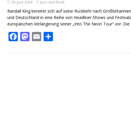
26. Juni 2024
Jazz and Rock
Randall King bereitet sich auf seine Rückkehr nach Großbritannie
und Deutschland in eine Reihe von Headliner-Shows und Festivalau
europäischen Verlängerung seiner „Into The Neon Tour“ vor. Die
F
M
E
T
ac
as
m
ei
e
to
ai
le
b
d
l
n
o
o
o
n
k