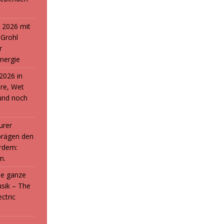
 2026 mit
 Grohl
r
nergie
2026 in
ure, Wet
und noch
urer
prägen den
rdem:
m.
die ganze
sik – The
ctric