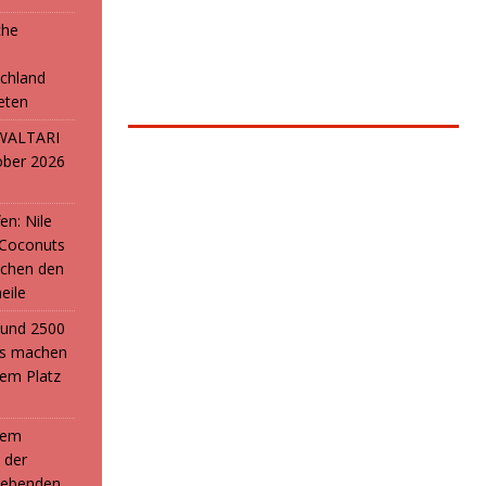
che
e
chland
reten
: WALTARI
ober 2026
en: Nile
 Coconuts
chen den
eile
i und 2500
ans machen
em Platz
 dem
 der
webenden