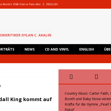
s Monk’s 1968 Visit to Palo Alto
ENGLISH
oth und Baby Nova vereinen ihre Kräfte für die Hymne „Pearl Handled Pistol“
 Rick Astley für eine besondere Show nach Deutschland zurück und wird in
SIKKRITIKER DYLAN C. AKALIN
en geplante Tour im Oktober 2026 ab
NEWS
ORTRÄTS
NEWS
CD AND VINYL
ENGLISH
ÜBE
s, Kid Creole and the Coconuts und Boogie Wonderstars machen den
wiegend italienische Fans machen den KunstRasen Bonn zu einem Platz der
r
Country Music: Carter Faith,
dall King kommt auf
Booth und Baby Nova verein
Kräfte für die Hymne „Pearl
Pistol“