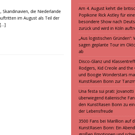
Am 4. August kehrt die britis
n, Skandinavien, die Niederlande
Popikone Rick Astley für ein
ftritten im August als Teil der
besondere Show nach Deuts
[…]
zurück und wird in Köln auft
„Aus logistischen Gründen“
sagen geplante Tour im Okt
ab
Disco-Glanz und Klassentreff
Rodgers, Kid Creole and the
und Boogie Wonderstars ma
KunstRasen Bonn zur Tanzm
Una festa sui prati: Jovanott
überwiegend italienische F
den KunstRasen Bonn zu ein
der Lebensfreude
3500 Fans bei Marillion auf
KunstRasen Bonn: Ein Abend
großen Emotionen und sch