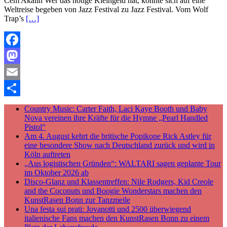
Cem Akalin Wer das nötige Kleingeld hat, könnte sich auf eine
Weltreise begeben von Jazz Festival zu Jazz Festival. Vom Wolf
Trap’s
[…]
Facebook
Mastodon
Email
Teilen
Country Music: Carter Faith, Laci Kaye Booth und Baby
Nova vereinen ihre Kräfte für die Hymne „Pearl Handled
Pistol“
Am 4. August kehrt die britische Popikone Rick Astley für
eine besondere Show nach Deutschland zurück und wird in
Köln auftreten
„Aus logistischen Gründen“: WALTARI sagen geplante Tour
im Oktober 2026 ab
Disco-Glanz und Klassentreffen: Nile Rodgers, Kid Creole
and the Coconuts und Boogie Wonderstars machen den
KunstRasen Bonn zur Tanzmeile
Una festa sui prati: Jovanotti und 2500 überwiegend
italienische Fans machen den KunstRasen Bonn zu einem