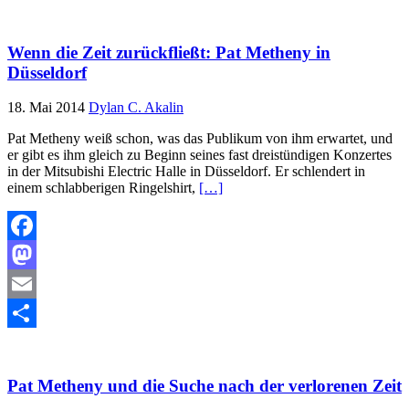
Teilen
Wenn die Zeit zurückfließt: Pat Metheny in
Düsseldorf
18. Mai 2014
Dylan C. Akalin
Pat Metheny weiß schon, was das Publikum von ihm erwartet, und
er gibt es ihm gleich zu Beginn seines fast dreistündigen Konzertes
in der Mitsubishi Electric Halle in Düsseldorf. Er schlendert in
einem schlabberigen Ringelshirt,
[…]
Facebook
Mastodon
Email
Teilen
Pat Metheny und die Suche nach der verlorenen Zeit