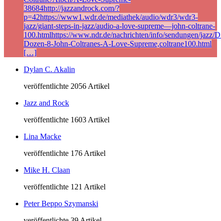
38684http://jazzandrock.com/?
p=42https://www1.wdr.de/mediathek/audio/wdr3/wdr3-
jazz/giant-steps-in-jazz/audio-a-love-supreme—john-coltrane-
100.htmlhttps://www.ndr.de/nachrichten/info/sendungen/jazz/Di
Dozen-8-John-Coltranes-A-Love-Supreme,coltrane100.html
[…]
Dylan C. Akalin
veröffentlichte 2056 Artikel
Jazz and Rock
veröffentlichte 1603 Artikel
Lina Macke
veröffentlichte 176 Artikel
Mike H. Claan
veröffentlichte 121 Artikel
Peter Beppo Szymanski
veröffentlichte 39 Artikel