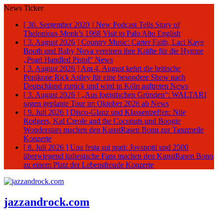
News Ticker
[ 30. September 2020 ]
New Podcast Tells Story of
Thelonious Monk’s 1968 Visit to Palo Alto
English
[ 3. August 2026 ]
Country Music: Carter Faith, Laci Kaye
Booth und Baby Nova vereinen ihre Kräfte für die Hymne
„Pearl Handled Pistol“
News
[ 3. August 2026 ]
Am 4. August kehrt die britische
Popikone Rick Astley für eine besondere Show nach
Deutschland zurück und wird in Köln auftreten
News
[ 3. August 2026 ]
„Aus logistischen Gründen“: WALTARI
sagen geplante Tour im Oktober 2026 ab
News
[ 9. Juli 2026 ]
Disco-Glanz und Klassentreffen: Nile
Rodgers, Kid Creole and the Coconuts und Boogie
Wonderstars machen den KunstRasen Bonn zur Tanzmeile
Konzerte
[ 8. Juli 2026 ]
Una festa sui prati: Jovanotti und 2500
überwiegend italienische Fans machen den KunstRasen Bonn
zu einem Platz der Lebensfreude
Konzerte
jazzandrock.com