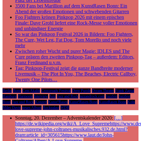
Platz der Lebensfreude
3500 Fans bei Marillion auf dem KunstRasen Bonn: Ein
Abend der großen Emotionen und schwebenden Gitarren
Foo Fighters krönen Pinkpop 2026 mit einem epischen
Finale: Dave Grohl liefert eine Rock-Messe voller Emotionen
und unbändiger Energie
So war das Pinkpop Festival 2026 in Bildern: Foo Fighters,
The Cure, Wet Leg, Fat Dog, Tom Morello und noch viele
mehr
Zwischen roher Wucht und purer Magie: IDLES und The
Cure prägen den zweiten Pinkpop-Tag – außerdem: Editors,
Franz Ferdinand u.v.m.
Tag: Pinkpop-Festival zeigt die ganze Bandbreite moderner
Livemusik – The Plot In You, The Beaches, Electric Callboy,
Twenty One Pilots…
Berlin
Bonn
Cem Akalin
Crossroads Festival
Deep Purple
Dream Theater
Frank Zappa
Hamburg
Harmonie
Interview
Jazz
Jazz and Rock
jazzandrock.com
Jazzfest
Jazzfest
Bonn
Jazz und Rock
Konzert
Kunst!Rasen
Kunst!Rasen Bonn
KunstRasen Bonn
Köln
Miles Davis
neues Album
Rockpalast
WDR
Sonntag, 20. Dezember – Adventskalender 2020:
[…]
https://de.wikipedia.org/wiki/A_Love_Supremehttps://www.deu
love-supreme-john-coltranes-musikalisches.932.de.html?
dram:article_id=305615https://www.laut.de/John-
Coltrane/Alben/A-Love-Supreme-