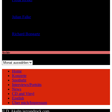
veröffentlichte 23 Artikel
Julian Falke
veröffentlichte 8 Artikel
Richard Bongartz
veröffentlichte 7 Artikel
Archiv
Archiv
Home
Konzerte
Spotlight
Interviews/Porträts
News
CD and Vinyl
English
Über mich/Impressum
© D. Akalin jazzandrock.com