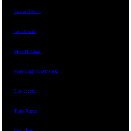
veröffentlichte 2056 Artikel
Jazz and Rock
veröffentlichte 1603 Artikel
Lina Macke
veröffentlichte 176 Artikel
Mike H. Claan
veröffentlichte 121 Artikel
Peter Beppo Szymanski
veröffentlichte 39 Artikel
Dirk Jacoby
veröffentlichte 32 Artikel
Tania Rusca
veröffentlichte 29 Artikel
Freda Ressel