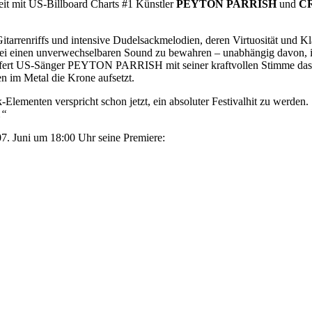
it mit US-Billboard Charts #1 Künstler
PEYTON PARRISH
und
C
Gitarrenriffs und intensive Dudelsackmelodien, deren Virtuosität u
abei einen unverwechselbaren Sound zu bewahren – unabhängig davon, i
 liefert US-Sänger PEYTON PARRISH mit seiner kraftvollen Stimme 
n im Metal die Krone aufsetzt.
ck-Elementen verspricht schon jetzt, ein absoluter Festivalhit zu w
d…“
07. Juni um 18:00 Uhr seine Premiere: