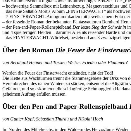
Das Album erscheint digital sowie als aufwendiges Box-Set. Die 
– hochwertige Sammelbox mit Leinenbezug, Magnetverschluss und 
– das neue Saltatio-Mortis-Album „FINSTERWACHT“ als hochwert
– 7 FINSTERWACHT-Autogrammkarten mit jeweils einem Foto der 
– der fesselnde Roman der bekannten Fantasyautoren Bernhard Henn
– der Pen-and-Paper-Rollenspielband
Der letzte Sieg der Schwänin
im
und 4 spielfertigen Helden – darunter Alea als reisender Barde und d
– das FINSTERWACHT-Würfelset, bestehend aus 3 zwanzigseitigen (
Über den Roman
Die Feuer der Finsterwac
von Bernhard Hennen und Torsten Weitze: Frieden oder Flammen?
Werden die Feuer der Finsterwacht entzündet, naht der Tod!
Die Kette aus Wachtürmen trennt die Stammesgebiete der Orks von de
Hereinbrechen des nahen Winters zu stärken, entsendet die Altgräfin
Gefahren, und so eskortieren die schlagfertige Schmugglerin Haldana 
geheimen Auftrag erfüllen müssen.
Über den Pen-and-Paper-Rollenspielband
von Gunter Kopf, Sebastian Thurau und Nikolai Hoch
Im Norden des Mittelreichs, in den Wäldern des Herzogtums Weiden er