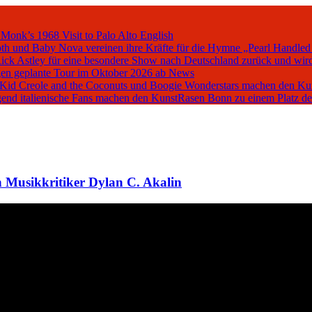
 Monk’s 1968 Visit to Palo Alto
English
oth und Baby Nova vereinen ihre Kräfte für die Hymne „Pearl Handled
Rick Astley für eine besondere Show nach Deutschland zurück und wird
en geplante Tour im Oktober 2026 ab
News
, Kid Creole and the Coconuts und Boogie Wonderstars machen den K
iegend italienische Fans machen den KunstRasen Bonn zu einem Platz d
 Musikkritiker Dylan C. Akalin