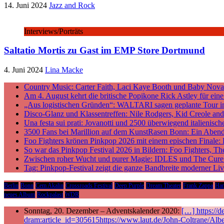
14. Juni 2024
Jazz and Rock
Interviews/Porträts
Saltatio Mortis zu Gast im EMP Store Dortmund
4. Juni 2024
Lina Macke
Country Music: Carter Faith, Laci Kaye Booth und Baby Nova v
Am 4. August kehrt die britische Popikone Rick Astley für ei
„Aus logistischen Gründen“: WALTARI sagen geplante Tour i
Disco-Glanz und Klassentreffen: Nile Rodgers, Kid Creole a
Una festa sui prati: Jovanotti und 2500 überwiegend italieni
3500 Fans bei Marillion auf dem KunstRasen Bonn: Ein Aben
Foo Fighters krönen Pinkpop 2026 mit einem epischen Finale:
So war das Pinkpop Festival 2026 in Bildern: Foo Fighters, T
Zwischen roher Wucht und purer Magie: IDLES und The Cure p
Tag: Pinkpop-Festival zeigt die ganze Bandbreite moderner Li
Berlin
Bonn
Cem Akalin
Crossroads Festival
Deep Purple
Dream Theater
Frank Zappa
Ha
neues Album
Rockpalast
WDR
Sonntag, 20. Dezember – Adventskalender 2020:
[…] https://
dram:article_id=305615https://www.laut.de/John-Coltrane/Alb