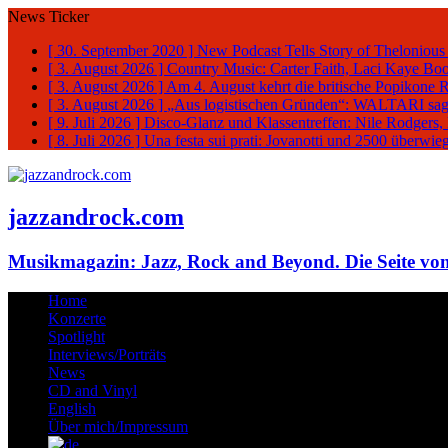
News Ticker
[ 30. September 2020 ]
New Podcast Tells Story of Thelonious
[ 3. August 2026 ]
Country Music: Carter Faith, Laci Kaye Bo
[ 3. August 2026 ]
Am 4. August kehrt die britische Popikone 
[ 3. August 2026 ]
„Aus logistischen Gründen“: WALTARI sag
[ 9. Juli 2026 ]
Disco-Glanz und Klassentreffen: Nile Rodgers
[ 8. Juli 2026 ]
Una festa sui prati: Jovanotti und 2500 überw
jazzandrock.com
Musikmagazin: Jazz, Rock and Beyond. Die Seite von
Home
Konzerte
Spotlight
Interviews/Porträts
News
CD and Vinyl
English
Über mich/Impressum