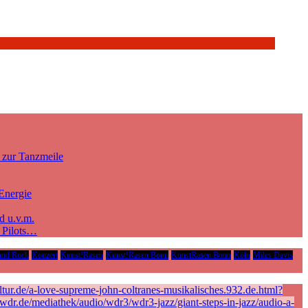
 zur Tanzmeile
Energie
d u.v.m.
e Pilots…
und Rock
Konzert
Kunst!Rasen
Kunst!Rasen Bonn
KunstRasen Bonn
Köln
Miles Davis
ur.de/a-love-supreme-john-coltranes-musikalisches.932.de.html?
r.de/mediathek/audio/wdr3/wdr3-jazz/giant-steps-in-jazz/audio-a-