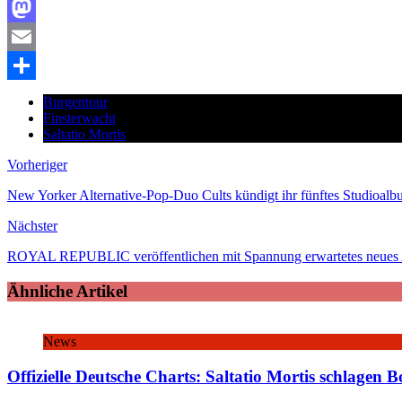
Facebook
Mastodon
Email
Teilen
Burgentour
Finsterwacht
Saltatio Mortis
Vorheriger
New Yorker Alternative-Pop-Duo Cults kündigt ihr fünftes Studioalb
Nächster
ROYAL REPUBLIC veröffentlichen mit Spannung erwartetes neue
Ähnliche Artikel
News
Offizielle Deutsche Charts: Saltatio Mortis schlagen B