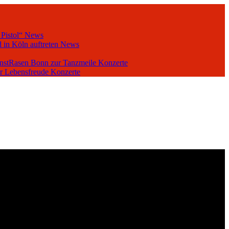
 Pistol“
News
 in Köln auftreten
News
unstRasen Bonn zur Tanzmeile
Konzerte
er Lebensfreude
Konzerte