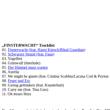
„FINSTERWACHT“ Tracklist:
01.⁠ ⁠
Finsterwacht (feat. Hansi Kürsch/Blind Guardian)
02.⁠ ⁠⁠
Schwarzer Strand (feat. Faun)
03.⁠ ⁠⁠Vogelfrei
04.⁠ ⁠⁠Grimwulf (Interlude)
05.⁠ ⁠⁠
Der Himmel muss warten
06.⁠ ⁠⁠Aurelia
07.⁠ ⁠⁠We might be giants (feat. Cristina Scabbia/Lacuna Coil & Peyton 
08.⁠ ⁠⁠
Feuer und Erz
09.⁠ ⁠⁠Genug getrunken (feat. Knasterbart)
10.⁠ ⁠⁠Carry me (feat. Tina Guo)
11.⁠ ⁠⁠Oh treues Herz