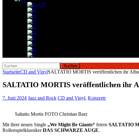
Suchen
nach:
Startseite
CD and Vinyl
SALTATIO MORTIS veröffentlichen ihr 
SALTATIO MORTIS veröffentlichen ih
7. Juni 2024
Jazz and Rock
CD and Vinyl
,
Konzerte
Saltatio Mortis FOTO Christian Barz
Mit ihrer neuen Single
„We Might Be Giants“
feiern
SALTATIO 
Rollenspielklassiker
DAS SCHWARZE AUGE
.