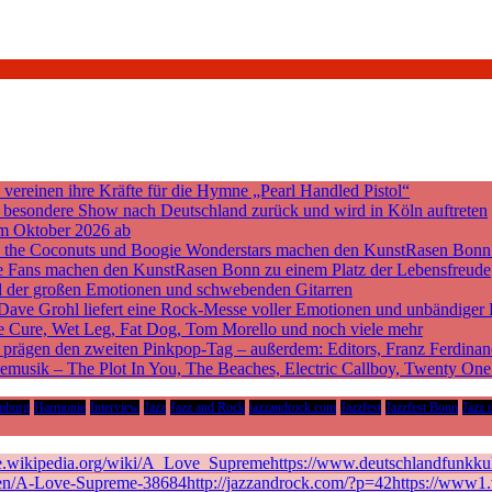
ereinen ihre Kräfte für die Hymne „Pearl Handled Pistol“
ne besondere Show nach Deutschland zurück und wird in Köln auftreten
m Oktober 2026 ab
nd the Coconuts und Boogie Wonderstars machen den KunstRasen Bonn
sche Fans machen den KunstRasen Bonn zu einem Platz der Lebensfreude
d der großen Emotionen und schwebenden Gitarren
 Dave Grohl liefert eine Rock-Messe voller Emotionen und unbändiger 
he Cure, Wet Leg, Fat Dog, Tom Morello und noch viele mehr
rägen den zweiten Pinkpop-Tag – außerdem: Editors, Franz Ferdinan
vemusik – The Plot In You, The Beaches, Electric Callboy, Twenty On
mburg
Harmonie
Interview
Jazz
Jazz and Rock
jazzandrock.com
Jazzfest
Jazzfest Bonn
Jazz 
de.wikipedia.org/wiki/A_Love_Supremehttps://www.deutschlandfunkkult
en/A-Love-Supreme-38684http://jazzandrock.com/?p=42https://www1.wd