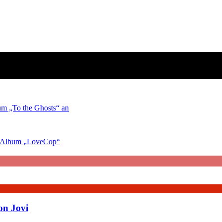
um „To the Ghosts“ an
s Album „LoveCop“
on Jovi