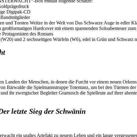
„FINSTERWACHT“-Box enthält folgende Schätze:
Goldprägedruck
ige Digipak-CD
Bandmitglieder
en und Torsten Weitze in der Welt von Das Schwarze Auge in edler K
 großformatigen Hardcover mit einem spannenden Soloabenteuer zum so
ie Protagonisten des Romans
W20) und 2 sechsseitigen Würfeln (W6), edel in Grün und Schwarz m
ht
n Landen der Menschen, in denen die Furcht vor einem neuen Orkenstur
 von Bärwalde die Spielmannstruppe Totentanz, um bei den Türmen der F
und ihr zwergischer Begleiter Gramosch die Spielleute auf ihrer abente
Der letzte Sieg der Schwänin
wacht ein uraltes Artefakt zu neuem Leben und ein lange vergessenes 