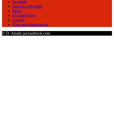
Spotlight
Interviews/Porträts
News
CD and Vinyl
English
Über mich/Impressum
© D. Akalin jazzandrock.com