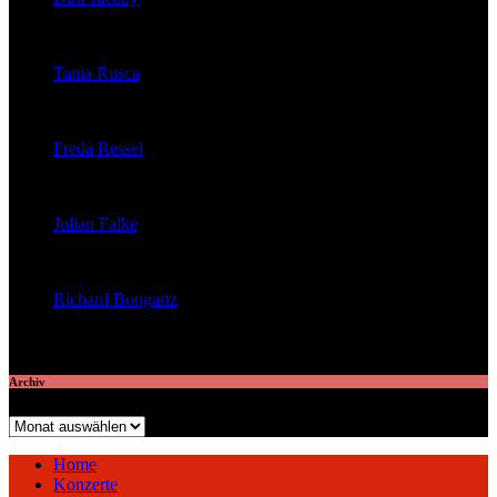
veröffentlichte 32 Artikel
Tania Rusca
veröffentlichte 29 Artikel
Freda Ressel
veröffentlichte 23 Artikel
Julian Falke
veröffentlichte 8 Artikel
Richard Bongartz
veröffentlichte 7 Artikel
Archiv
Archiv
Home
Konzerte