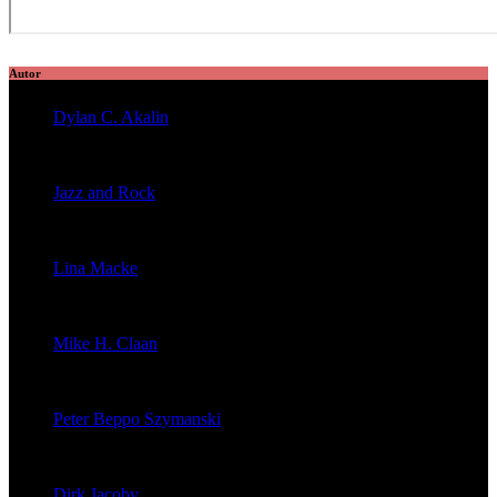
Autor
Dylan C. Akalin
veröffentlichte 2056 Artikel
Jazz and Rock
veröffentlichte 1603 Artikel
Lina Macke
veröffentlichte 176 Artikel
Mike H. Claan
veröffentlichte 121 Artikel
Peter Beppo Szymanski
veröffentlichte 39 Artikel
Dirk Jacoby