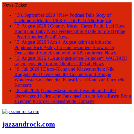
News Ticker
[ 30. September 2020 ]
New Podcast Tells Story of
Thelonious Monk’s 1968 Visit to Palo Alto
English
[ 3. August 2026 ]
Country Music: Carter Faith, Laci Kaye
Booth und Baby Nova vereinen ihre Kräfte für die Hymne
„Pearl Handled Pistol“
News
[ 3. August 2026 ]
Am 4. August kehrt die britische
Popikone Rick Astley für eine besondere Show nach
Deutschland zurück und wird in Köln auftreten
News
[ 3. August 2026 ]
„Aus logistischen Gründen“: WALTARI
sagen geplante Tour im Oktober 2026 ab
News
[ 9. Juli 2026 ]
Disco-Glanz und Klassentreffen: Nile
Rodgers, Kid Creole and the Coconuts und Boogie
Wonderstars machen den KunstRasen Bonn zur Tanzmeile
Konzerte
[ 8. Juli 2026 ]
Una festa sui prati: Jovanotti und 2500
überwiegend italienische Fans machen den KunstRasen Bonn
zu einem Platz der Lebensfreude
Konzerte
jazzandrock.com