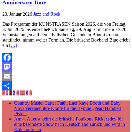
Anniversary Tour
23. Januar 2026
Jazz and Rock
Das Programm der KUNSTRASEN Saison 2026, die von Freitag,
3. Juli 2026 bis einschließlich Samstag, 29. August mit mehr als 20
Veranstaltungen auf dem idyllischen Gelände in Bonn-Gronau,
stattfindet, nimmt weiter Form an. Die britische Boyband Blue erlebt
ein
[…]
Facebook
Mastodon
Email
«
1
2
3
4
…
6
»
Teilen
Country Music: Carter Faith, Laci Kaye Booth und Baby
Nova vereinen ihre Kräfte für die Hymne „Pearl Handled
Pistol“
Am 4. August kehrt die britische Popikone Rick Astley für
eine besondere Show nach Deutschland zurück und wird in
Köln auftreten