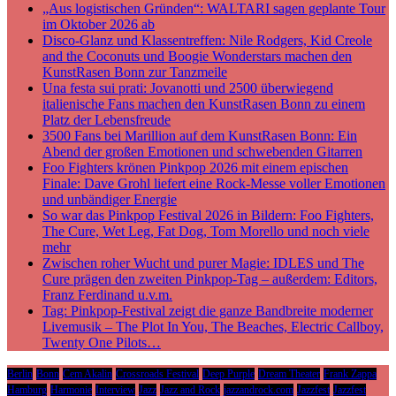
„Aus logistischen Gründen“: WALTARI sagen geplante Tour
im Oktober 2026 ab
Disco-Glanz und Klassentreffen: Nile Rodgers, Kid Creole
and the Coconuts und Boogie Wonderstars machen den
KunstRasen Bonn zur Tanzmeile
Una festa sui prati: Jovanotti und 2500 überwiegend
italienische Fans machen den KunstRasen Bonn zu einem
Platz der Lebensfreude
3500 Fans bei Marillion auf dem KunstRasen Bonn: Ein
Abend der großen Emotionen und schwebenden Gitarren
Foo Fighters krönen Pinkpop 2026 mit einem epischen
Finale: Dave Grohl liefert eine Rock-Messe voller Emotionen
und unbändiger Energie
So war das Pinkpop Festival 2026 in Bildern: Foo Fighters,
The Cure, Wet Leg, Fat Dog, Tom Morello und noch viele
mehr
Zwischen roher Wucht und purer Magie: IDLES und The
Cure prägen den zweiten Pinkpop-Tag – außerdem: Editors,
Franz Ferdinand u.v.m.
Tag: Pinkpop-Festival zeigt die ganze Bandbreite moderner
Livemusik – The Plot In You, The Beaches, Electric Callboy,
Twenty One Pilots…
Berlin
Bonn
Cem Akalin
Crossroads Festival
Deep Purple
Dream Theater
Frank Zappa
Hamburg
Harmonie
Interview
Jazz
Jazz and Rock
jazzandrock.com
Jazzfest
Jazzfest