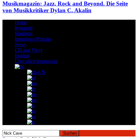
Musikmagazin: Jazz, Rock and Beyond. Die Seite
von Musikkritiker Dylan C. Akalin
Home
Konzerte
Spotlight
Interviews/Porträts
News
CD and Vinyl
English
Über mich/Impressum
Suchen
nach: