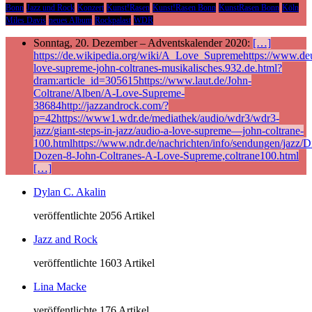
Bonn
Jazz und Rock
Konzert
Kunst!Rasen
Kunst!Rasen Bonn
KunstRasen Bonn
Köln
Miles Davis
neues Album
Rockpalast
WDR
Sonntag, 20. Dezember – Adventskalender 2020:
[…]
https://de.wikipedia.org/wiki/A_Love_Supremehttps://www.deu
love-supreme-john-coltranes-musikalisches.932.de.html?
dram:article_id=305615https://www.laut.de/John-
Coltrane/Alben/A-Love-Supreme-
38684http://jazzandrock.com/?
p=42https://www1.wdr.de/mediathek/audio/wdr3/wdr3-
jazz/giant-steps-in-jazz/audio-a-love-supreme—john-coltrane-
100.htmlhttps://www.ndr.de/nachrichten/info/sendungen/jazz/Di
Dozen-8-John-Coltranes-A-Love-Supreme,coltrane100.html
[…]
Dylan C. Akalin
veröffentlichte 2056 Artikel
Jazz and Rock
veröffentlichte 1603 Artikel
Lina Macke
veröffentlichte 176 Artikel