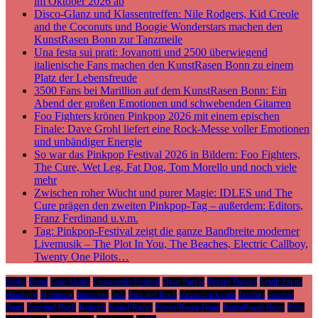
im Oktober 2026 ab
Disco-Glanz und Klassentreffen: Nile Rodgers, Kid Creole
and the Coconuts und Boogie Wonderstars machen den
KunstRasen Bonn zur Tanzmeile
Una festa sui prati: Jovanotti und 2500 überwiegend
italienische Fans machen den KunstRasen Bonn zu einem
Platz der Lebensfreude
3500 Fans bei Marillion auf dem KunstRasen Bonn: Ein
Abend der großen Emotionen und schwebenden Gitarren
Foo Fighters krönen Pinkpop 2026 mit einem epischen
Finale: Dave Grohl liefert eine Rock-Messe voller Emotionen
und unbändiger Energie
So war das Pinkpop Festival 2026 in Bildern: Foo Fighters,
The Cure, Wet Leg, Fat Dog, Tom Morello und noch viele
mehr
Zwischen roher Wucht und purer Magie: IDLES und The
Cure prägen den zweiten Pinkpop-Tag – außerdem: Editors,
Franz Ferdinand u.v.m.
Tag: Pinkpop-Festival zeigt die ganze Bandbreite moderner
Livemusik – The Plot In You, The Beaches, Electric Callboy,
Twenty One Pilots…
Berlin
Bonn
Cem Akalin
Crossroads Festival
Deep Purple
Dream Theater
Frank Zappa
Hamburg
Harmonie
Interview
Jazz
Jazz and Rock
jazzandrock.com
Jazzfest
Jazzfest
Bonn
Jazz und Rock
Konzert
Kunst!Rasen
Kunst!Rasen Bonn
KunstRasen Bonn
Köln