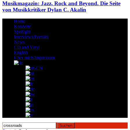
Musikmagazin: Jazz, Rock and Beyond. Die Seite
von Musikkritiker Dylan C. Akalin
Home
Konzerte
Spotlight
Interviews/Porträts
News
CD and Vinyl
English
Über mich/Impressum
Suchen
nach: