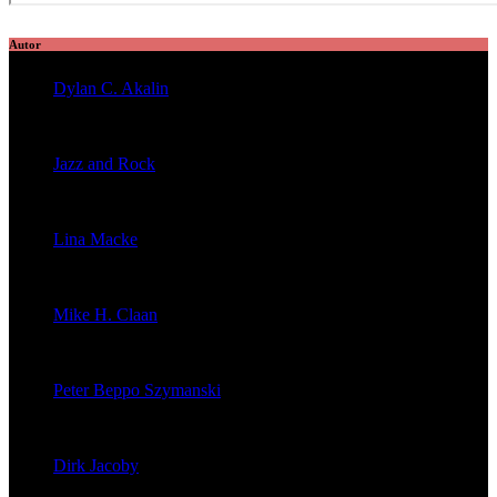
Autor
Dylan C. Akalin
veröffentlichte 2056 Artikel
Jazz and Rock
veröffentlichte 1603 Artikel
Lina Macke
veröffentlichte 176 Artikel
Mike H. Claan
veröffentlichte 121 Artikel
Peter Beppo Szymanski
veröffentlichte 39 Artikel
Dirk Jacoby