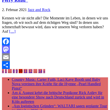
Ferry Road“
2. Februar 2021
Jazz and Rock
Kennen wir sie nicht alle? Die Momente im Leben, in denen wir uns
fragen, ob wir noch auf dem richtigen Weg sind? In denen uns
schmerzhaft bewusst wird, dass wir unseren Weg verloren haben?
Auf
[…]
Facebook
Mastodon
Email
«
1
…
8
9
10
11
12
…
14
»
Teilen
Country Music: Carter Faith, Laci Kaye Booth und Baby
Nova vereinen ihre Kräfte für die Hymne „Pearl Handled
Pistol“
Am 4. August kehrt die britische Popikone Rick Astley für
eine besondere Show nach Deutschland zurück und wird in
Köln auftreten
„Aus logistischen Gründen“: WALTARI sagen geplante Tour