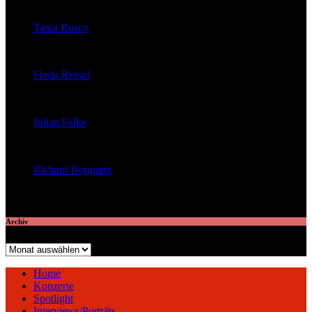
veröffentlichte 32 Artikel
Tania Rusca
veröffentlichte 29 Artikel
Freda Ressel
veröffentlichte 23 Artikel
Julian Falke
veröffentlichte 8 Artikel
Richard Bongartz
veröffentlichte 7 Artikel
Archiv
Archiv
Home
Konzerte
Spotlight
Interviews/Porträts