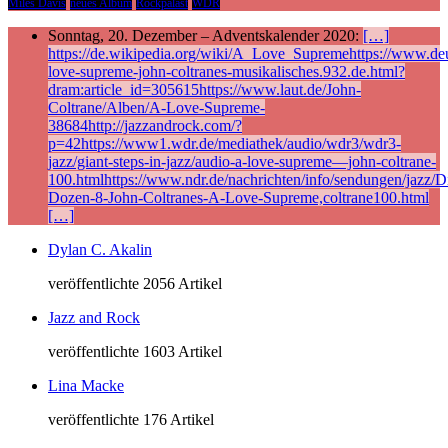
Miles Davis
neues Album
Rockpalast
WDR
Sonntag, 20. Dezember – Adventskalender 2020:
[…]
https://de.wikipedia.org/wiki/A_Love_Supremehttps://www.deu
love-supreme-john-coltranes-musikalisches.932.de.html?
dram:article_id=305615https://www.laut.de/John-
Coltrane/Alben/A-Love-Supreme-
38684http://jazzandrock.com/?
p=42https://www1.wdr.de/mediathek/audio/wdr3/wdr3-
jazz/giant-steps-in-jazz/audio-a-love-supreme—john-coltrane-
100.htmlhttps://www.ndr.de/nachrichten/info/sendungen/jazz/Di
Dozen-8-John-Coltranes-A-Love-Supreme,coltrane100.html
[…]
Dylan C. Akalin
veröffentlichte 2056 Artikel
Jazz and Rock
veröffentlichte 1603 Artikel
Lina Macke
veröffentlichte 176 Artikel