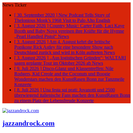
News Ticker
[ 30. September 2020 ]
New Podcast Tells Story of
Thelonious Monk’s 1968 Visit to Palo Alto
English
[ 3. August 2026 ]
Country Music: Carter Faith, Laci Kaye
Booth und Baby Nova vereinen ihre Kräfte für die Hymne
„Pearl Handled Pistol“
News
[ 3. August 2026 ]
Am 4. August kehrt die britische
Popikone Rick Astley für eine besondere Show nach
Deutschland zurück und wird in Köln auftreten
News
[ 3. August 2026 ]
„Aus logistischen Gründen“: WALTARI
sagen geplante Tour im Oktober 2026 ab
News
[ 9. Juli 2026 ]
Disco-Glanz und Klassentreffen: Nile
Rodgers, Kid Creole and the Coconuts und Boogie
Wonderstars machen den KunstRasen Bonn zur Tanzmeile
Konzerte
[ 8. Juli 2026 ]
Una festa sui prati: Jovanotti und 2500
überwiegend italienische Fans machen den KunstRasen Bonn
zu einem Platz der Lebensfreude
Konzerte
jazzandrock.com