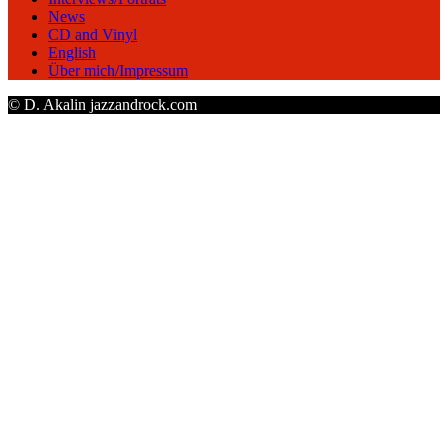
News
CD and Vinyl
English
Über mich/Impressum
© D. Akalin jazzandrock.com