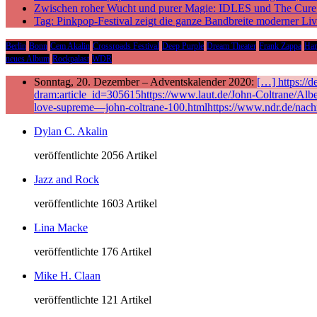
Zwischen roher Wucht und purer Magie: IDLES und The Cure p
Tag: Pinkpop-Festival zeigt die ganze Bandbreite moderner Li
Berlin
Bonn
Cem Akalin
Crossroads Festival
Deep Purple
Dream Theater
Frank Zappa
Ha
neues Album
Rockpalast
WDR
Sonntag, 20. Dezember – Adventskalender 2020:
[…] https://
dram:article_id=305615https://www.laut.de/John-Coltrane/Alb
love-supreme—john-coltrane-100.htmlhttps://www.ndr.de/nach
Dylan C. Akalin
veröffentlichte 2056 Artikel
Jazz and Rock
veröffentlichte 1603 Artikel
Lina Macke
veröffentlichte 176 Artikel
Mike H. Claan
veröffentlichte 121 Artikel