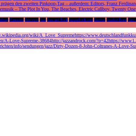
rägen den zweiten Pinkpop-Tag – außerdem: Editors, Franz Ferdinan
vemusik – The Plot In You, The Beaches, Electric Callboy, Twenty On
mburg
Harmonie
Interview
Jazz
Jazz and Rock
jazzandrock.com
Jazzfest
Jazzfest Bonn
Jazz 
de.wikipedia.org/wiki/A_Love_Supremehttps://www.deutschlandfunkkult
en/A-Love-Supreme-38684http://jazzandrock.com/?p=42https://www1.wd
richten/info/sendungen/jazz/Dirty-Dozen-8-John-Coltranes-A-Love-Su