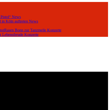
 Pistol“
News
 in Köln auftreten
News
unstRasen Bonn zur Tanzmeile
Konzerte
er Lebensfreude
Konzerte