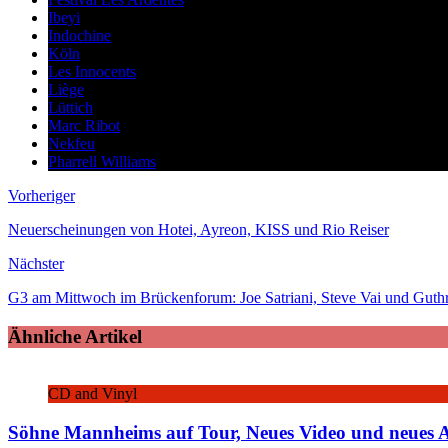
Ibeyi
Indochine
Köln
Les Innocents
Liège
Lüttich
Marc Ribot
Nekfeu
Pharrell Williams
Vorheriger
Neuerscheinungen von Hotei, Ayreon, KISS und Rio Reiser
Nächster
G3 am Mittwoch im Brückenforum: Joe Satriani, Steve Vai und Guth
Ähnliche Artikel
CD and Vinyl
Söhne Mannheims auf Tour, Neues Video und neues