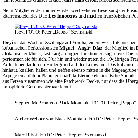
Neun Mitglieder der immer wieder wechselnden Besetzung der Fus
gitarrenspielendes Duo
Les Innocents
und machen französischen Pop,
Ibeyi FOTO: Peter „Beppo“ Szymanski
Ibeyi
ist das Wort für Zwillinge auf Yoruba, einem westafrikanische
kubanischen Perkussionisten
Miguel „Angá“ Díaz
, der Mitglied im
afrikanischer Musik, fast karg arrangiert funktioniert sogar live. Die
performten sie für sich. Nur hin und wieder treten die 19-jährigen F
Aufnahmen laufen im Hintergrund auf der Leinwand. Das kubanisch-fr
hinhaut, knallen, hallen und treffen ebenso mitten in die Magengrub
Arpeggien auf dem Piano, erschafft knisternde elektronische Sounds
aus Fetzen zusammen wie eine Patchwork-Decke, nur dass die Übergäng
konspirierte Geschwisterpaar kennt.
Stephen McBean von Black Mountain. FOTO: Peter „Beppo“
Amber Webber von Black Mountain. FOTO: Peter „Beppo“ S
Marc Ribot. FOTO: Peter „Beppo“ Szymanski