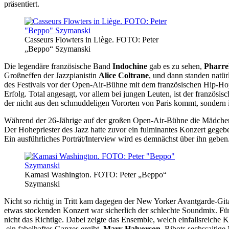
präsentiert.
Casseurs Flowters in Liège. FOTO: Peter
„Beppo“ Szymanski
Die legendäre französische Band
Indochine
gab es zu sehen,
Pharrel
Großneffen der Jazzpianistin
Alice Coltrane
, und dann standen natü
des Festivals vor der Open-Air-Bühne mit dem französischen Hip-
Erfolg. Total angesagt, vor allem bei jungen Leuten, ist der französi
der nicht aus den schmuddeligen Vororten von Paris kommt, sondern 
Während der 26-Jährige auf der großen Open-Air-Bühne die Mädchen
Der Hohepriester des Jazz hatte zuvor ein fulminantes Konzert gegebe
Ein ausführliches Porträt/Interview wird es demnächst über ihn geben
Kamasi Washington. FOTO: Peter „Beppo“
Szymanski
Nicht so richtig in Tritt kam dagegen der New Yorker Avantgarde-Gita
etwas stockenden Konzert war sicherlich der schlechte Soundmix. Für e
nicht das Richtige. Dabei zeigte das Ensemble, welch einfallsreiche Kr
ein fabelhaftes Ganzes ergibt.
Mary Halvorson
, Ribots sechssaitige