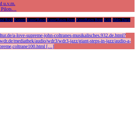
d u.v.m.
e Pilots…
und Rock
Konzert
Kunst!Rasen
Kunst!Rasen Bonn
KunstRasen Bonn
Köln
Miles Davis
ur.de/a-love-supreme-john-coltranes-musikalisches.932.de.html?
r.de/mediathek/audio/wdr3/wdr3-jazz/giant-steps-in-jazz/audio-a-
preme,coltrane100.html […]