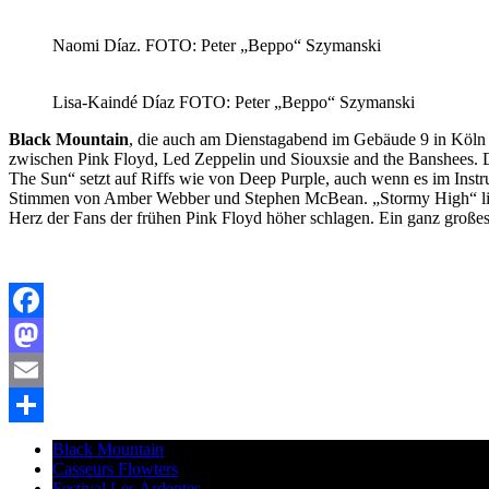
Naomi Díaz. FOTO: Peter „Beppo“ Szymanski
Lisa-Kaindé Díaz FOTO: Peter „Beppo“ Szymanski
Black Mountain
, die auch am Dienstagabend im Gebäude 9 in Köln 
zwischen Pink Floyd, Led Zeppelin und Siouxsie and the Banshees. D
The Sun“ setzt auf Riffs wie von Deep Purple, auch wenn es im Inst
Stimmen von Amber Webber und Stephen McBean. „Stormy High“ liegt e
Herz der Fans der frühen Pink Floyd höher schlagen. Ein ganz großes
Facebook
Mastodon
Email
Teilen
Black Mountain
Casseurs Flowters
Festival Les Ardentes