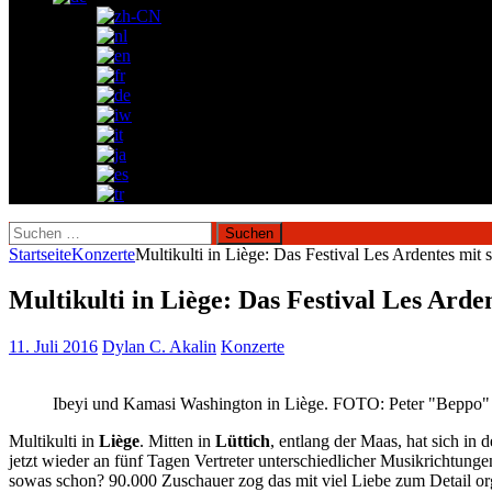
Suchen
nach:
Startseite
Konzerte
Multikulti in Liège: Das Festival Les Ardentes mit 
Multikulti in Liège: Das Festival Les Arde
11. Juli 2016
Dylan C. Akalin
Konzerte
Ibeyi und Kamasi Washington in Liège. FOTO: Peter "Beppo
Multikulti in
Liège
. Mitten in
Lüttich
, entlang der Maas, hat sich in
jetzt wieder an fünf Tagen Vertreter unterschiedlicher Musikrichtun
sowas schon? 90.000 Zuschauer zog das mit viel Liebe zum Detail orga