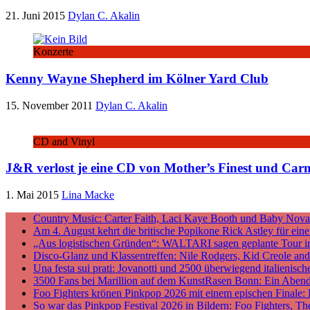
21. Juni 2015
Dylan C. Akalin
Konzerte
Kenny Wayne Shepherd im Kölner Yard Club
15. November 2011
Dylan C. Akalin
CD and Vinyl
J&R verlost je eine CD von Mother’s Finest und Car
1. Mai 2015
Lina Macke
Country Music: Carter Faith, Laci Kaye Booth und Baby Nova v
Am 4. August kehrt die britische Popikone Rick Astley für ei
„Aus logistischen Gründen“: WALTARI sagen geplante Tour i
Disco-Glanz und Klassentreffen: Nile Rodgers, Kid Creole a
Una festa sui prati: Jovanotti und 2500 überwiegend italieni
3500 Fans bei Marillion auf dem KunstRasen Bonn: Ein Aben
Foo Fighters krönen Pinkpop 2026 mit einem epischen Finale:
So war das Pinkpop Festival 2026 in Bildern: Foo Fighters, T