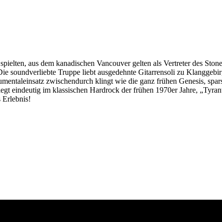
spielten, aus dem kanadischen Vancouver gelten als Vertreter des Sto
ie soundverliebte Truppe liebt ausgedehnte Gitarrensoli zu Klanggebi
rumentaleinsatz zwischendurch klingt wie die ganz frühen Genesis, sp
indeutig im klassischen Hardrock der frühen 1970er Jahre, „Tyrants“ 
 Erlebnis!