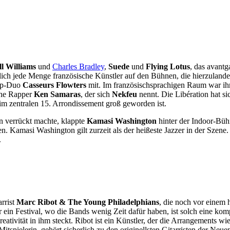
l Williams
und
Charles Bradley
,
Suede
und
Flying Lotus
, das avant
rlich jede Menge französische Künstler auf den Bühnen, die hierzuland
Hop-Duo
Casseurs Flowters
mit. Im französischsprachigen Raum war ihr
sche Rapper
Ken Samaras
, der sich
Nekfeu
nennt. Die Libération hat s
im zentralen 15. Arrondissement groß geworden ist.
 verrückt machte, klappte
Kamasi Washington
hinter der Indoor-Büh
n. Kamasi Washington gilt zurzeit als der heißeste Jazzer in der Szen
.
rrist
Marc Ribot & The Young Philadelphians
, die noch vor einem 
in Festival, wo die Bands wenig Zeit dafür haben, ist solch eine kompl
eativität in ihm steckt. Ribot ist ein Künstler, der die Arrangements wi
 Mitspielerin, gehört sicherlich zu den originellsten Gitarristen der Neu