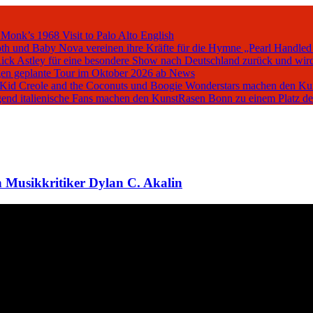
 Monk’s 1968 Visit to Palo Alto
English
oth und Baby Nova vereinen ihre Kräfte für die Hymne „Pearl Handled
Rick Astley für eine besondere Show nach Deutschland zurück und wird
en geplante Tour im Oktober 2026 ab
News
, Kid Creole and the Coconuts und Boogie Wonderstars machen den K
iegend italienische Fans machen den KunstRasen Bonn zu einem Platz d
 Musikkritiker Dylan C. Akalin