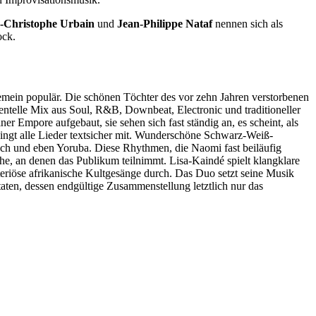
-Christophe Urbain
und
Jean-Philippe Nataf
nennen sich als
ock.
emein populär. Die schönen Töchter des vor zehn Jahren verstorbenen
ntelle Mix aus Soul, R&B, Downbeat, Electronic und traditioneller
er Empore aufgebaut, sie sehen sich fast ständig an, es scheint, als
 singt alle Lieder textsicher mit. Wunderschöne Schwarz-Weiß-
sch und eben Yoruba. Diese Rhythmen, die Naomi fast beiläufig
he, an denen das Publikum teilnimmt. Lisa-Kaindé spielt klangklare
eriöse afrikanische Kultgesänge durch. Das Duo setzt seine Musik
aten, dessen endgültige Zusammenstellung letztlich nur das