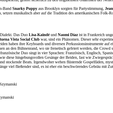
ion-Band
Snarky Puppy
aus Brooklyn sorgten für Partystimmung,
Jean
 setzen musikalisch aber auf die Tradition des amerikanischen Folk-R
n Dialekt. Das Duo
Lisa-Kaindé
und
Naomi Díaz
ist in Frankreich ung
Buena Vista Social Club
war, sind ein Phänomen. Dieser sehr experime
 beiden haben ihre Keyboards und diversen Perkussionsinstrumente auf ein
rauen an den Bühnenrand, wo sie frenetisch gefeiert werden, die Crowd
anzösische Duo singt in vier Sprachen: Französisch, Englisch, Spani
e wie diese hingebungsvollen Gesänge der Beiden, fast wie Zwiegespräc
 und stockende Beats. Irgendwoher wehen flüsternde Gospelfäden, myst
e viel fließender sind, es ist eher ein beschwörendes Gebräu mit Zut
 Szymanski
zymanski