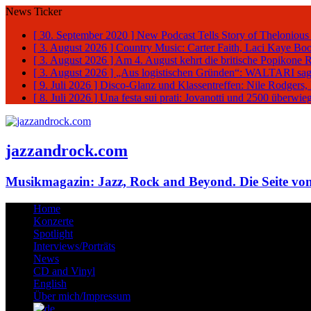
News Ticker
[ 30. September 2020 ]
New Podcast Tells Story of Thelonious
[ 3. August 2026 ]
Country Music: Carter Faith, Laci Kaye Bo
[ 3. August 2026 ]
Am 4. August kehrt die britische Popikone 
[ 3. August 2026 ]
„Aus logistischen Gründen“: WALTARI sag
[ 9. Juli 2026 ]
Disco-Glanz und Klassentreffen: Nile Rodgers
[ 8. Juli 2026 ]
Una festa sui prati: Jovanotti und 2500 überw
jazzandrock.com
Musikmagazin: Jazz, Rock and Beyond. Die Seite von
Home
Konzerte
Spotlight
Interviews/Porträts
News
CD and Vinyl
English
Über mich/Impressum