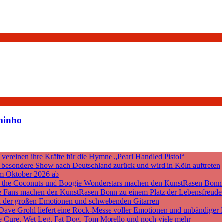
minho
ereinen ihre Kräfte für die Hymne „Pearl Handled Pistol“
ne besondere Show nach Deutschland zurück und wird in Köln auftreten
m Oktober 2026 ab
nd the Coconuts und Boogie Wonderstars machen den KunstRasen Bonn
sche Fans machen den KunstRasen Bonn zu einem Platz der Lebensfreude
d der großen Emotionen und schwebenden Gitarren
 Dave Grohl liefert eine Rock-Messe voller Emotionen und unbändiger 
he Cure, Wet Leg, Fat Dog, Tom Morello und noch viele mehr