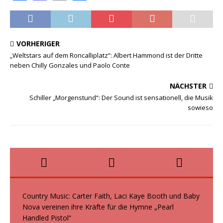
a
a
m
ei
c
st
ai
le
e
o
l
n
VORHERIGER
b
d
„Weltstars auf dem Roncalliplatz“: Albert Hammond ist der Dritte
neben Chilly Gonzales und Paolo Conte
o
o
o
n
NÄCHSTER
k
Schiller „Morgenstund“: Der Sound ist sensationell, die Musik
sowieso
Country Music: Carter Faith, Laci Kaye Booth und Baby
Nova vereinen ihre Kräfte für die Hymne „Pearl
Handled Pistol“