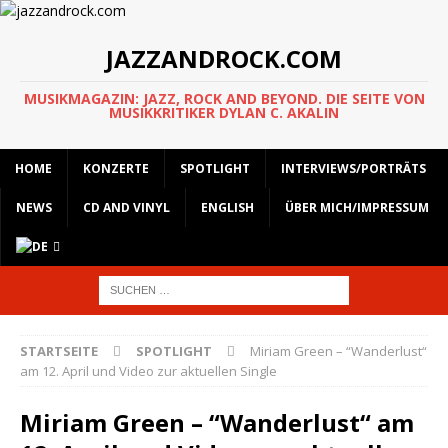
JAZZANDROCK.COM
MUSIKMAGAZIN: JAZZ, ROCK AND BEYOND. DIE SEITE VON
MUSIKKRITIKER DYLAN C. AKALIN
HOME
KONZERTE
SPOTLIGHT
INTERVIEWS/PORTRÄTS
NEWS
CD AND VINYL
ENGLISH
ÜBER MICH/IMPRESSUM
STARTSEITE
SPOTLIGHT
Miriam Green – “Wanderlust“
am 12. April und Video zur aktuellen Single
Miriam Green – “Wanderlust“ am