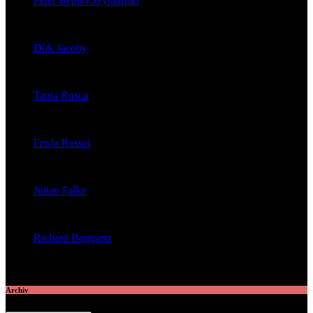
Peter Beppo Szymanski
veröffentlichte 39 Artikel
Dirk Jacoby
veröffentlichte 32 Artikel
Tania Rusca
veröffentlichte 29 Artikel
Freda Ressel
veröffentlichte 23 Artikel
Julian Falke
veröffentlichte 8 Artikel
Richard Bongartz
veröffentlichte 7 Artikel
Archiv