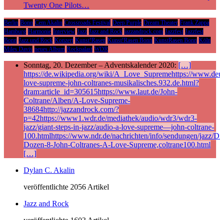
Twenty One Pilots…
Berlin
Bonn
Cem Akalin
Crossroads Festival
Deep Purple
Dream Theater
Frank Zappa
Hamburg
Harmonie
Interview
Jazz
Jazz and Rock
jazzandrock.com
Jazzfest
Jazzfest
Bonn
Jazz und Rock
Konzert
Kunst!Rasen
Kunst!Rasen Bonn
KunstRasen Bonn
Köln
Miles Davis
neues Album
Rockpalast
WDR
Sonntag, 20. Dezember – Adventskalender 2020:
[…]
https://de.wikipedia.org/wiki/A_Love_Supremehttps://www.deu
love-supreme-john-coltranes-musikalisches.932.de.html?
dram:article_id=305615https://www.laut.de/John-
Coltrane/Alben/A-Love-Supreme-
38684http://jazzandrock.com/?
p=42https://www1.wdr.de/mediathek/audio/wdr3/wdr3-
jazz/giant-steps-in-jazz/audio-a-love-supreme—john-coltrane-
100.htmlhttps://www.ndr.de/nachrichten/info/sendungen/jazz/Di
Dozen-8-John-Coltranes-A-Love-Supreme,coltrane100.html
[…]
Dylan C. Akalin
veröffentlichte 2056 Artikel
Jazz and Rock