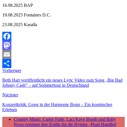
16.08.2025 BAP
19.08.2025 Fontaines D.C.
23.08.2025 Kasalla
Facebook
Mastodon
Email
Vorheriger
Teilen
Beth Hart veröffentlicht ein neues Lyric Video zum Song „Big Bad
Johnny Cash“ – auf Sommertour in Deutschland
Nächster
Konzertkritik: Gong in der Harmonie Bonn – Ein kosmisches
Erlebnis
Country Music: Carter Faith, Laci Kaye Booth und Baby
Nova vereinen ihre Kräfte für die Hymne „Pearl Handled