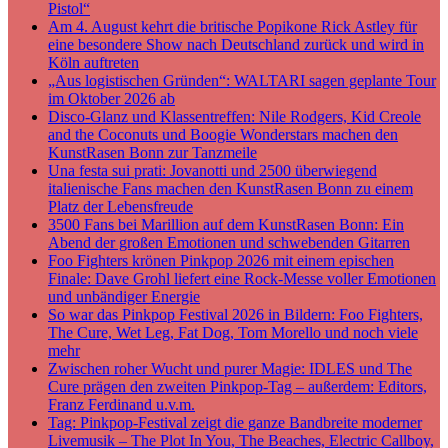
Pistol“
Am 4. August kehrt die britische Popikone Rick Astley für
eine besondere Show nach Deutschland zurück und wird in
Köln auftreten
„Aus logistischen Gründen“: WALTARI sagen geplante Tour
im Oktober 2026 ab
Disco-Glanz und Klassentreffen: Nile Rodgers, Kid Creole
and the Coconuts und Boogie Wonderstars machen den
KunstRasen Bonn zur Tanzmeile
Una festa sui prati: Jovanotti und 2500 überwiegend
italienische Fans machen den KunstRasen Bonn zu einem
Platz der Lebensfreude
3500 Fans bei Marillion auf dem KunstRasen Bonn: Ein
Abend der großen Emotionen und schwebenden Gitarren
Foo Fighters krönen Pinkpop 2026 mit einem epischen
Finale: Dave Grohl liefert eine Rock-Messe voller Emotionen
und unbändiger Energie
So war das Pinkpop Festival 2026 in Bildern: Foo Fighters,
The Cure, Wet Leg, Fat Dog, Tom Morello und noch viele
mehr
Zwischen roher Wucht und purer Magie: IDLES und The
Cure prägen den zweiten Pinkpop-Tag – außerdem: Editors,
Franz Ferdinand u.v.m.
Tag: Pinkpop-Festival zeigt die ganze Bandbreite moderner
Livemusik – The Plot In You, The Beaches, Electric Callboy,