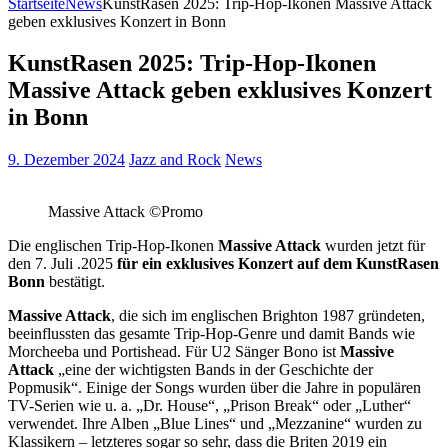
Startseite
News
KunstRasen 2025: Trip-Hop-Ikonen Massive Attack
geben exklusives Konzert in Bonn
KunstRasen 2025: Trip-Hop-Ikonen
Massive Attack geben exklusives Konzert
in Bonn
9. Dezember 2024
Jazz and Rock
News
Massive Attack ©Promo
Die englischen Trip-Hop-Ikonen
Massive Attack
wurden jetzt
für
den 7. Juli .2025
für ein exklusives Konzert auf dem KunstRasen
Bonn
bestätigt.
Massive Attack
, die sich im englischen Brighton 1987 gründeten,
beeinflussten das gesamte Trip-Hop-Genre und damit Bands wie
Morcheeba und Portishead. Für U2 Sänger Bono ist
Massive
Attack
„eine der wichtigsten Bands in der Geschichte der
Popmusik“. Einige der Songs wurden über die Jahre in populären
TV-Serien wie u. a. „Dr. House“, „Prison Break“ oder „Luther“
verwendet. Ihre Alben „Blue Lines“ und „Mezzanine“ wurden zu
Klassikern – letzteres sogar so sehr, dass die Briten 2019 ein