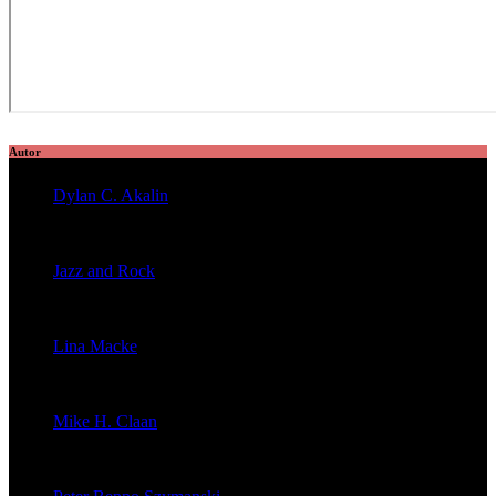
Autor
Dylan C. Akalin
veröffentlichte 2056 Artikel
Jazz and Rock
veröffentlichte 1603 Artikel
Lina Macke
veröffentlichte 176 Artikel
Mike H. Claan
veröffentlichte 121 Artikel