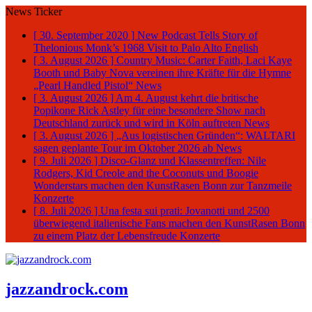
News Ticker
[ 30. September 2020 ]
New Podcast Tells Story of
Thelonious Monk’s 1968 Visit to Palo Alto
English
[ 3. August 2026 ]
Country Music: Carter Faith, Laci Kaye
Booth und Baby Nova vereinen ihre Kräfte für die Hymne
„Pearl Handled Pistol“
News
[ 3. August 2026 ]
Am 4. August kehrt die britische
Popikone Rick Astley für eine besondere Show nach
Deutschland zurück und wird in Köln auftreten
News
[ 3. August 2026 ]
„Aus logistischen Gründen“: WALTARI
sagen geplante Tour im Oktober 2026 ab
News
[ 9. Juli 2026 ]
Disco-Glanz und Klassentreffen: Nile
Rodgers, Kid Creole and the Coconuts und Boogie
Wonderstars machen den KunstRasen Bonn zur Tanzmeile
Konzerte
[ 8. Juli 2026 ]
Una festa sui prati: Jovanotti und 2500
überwiegend italienische Fans machen den KunstRasen Bonn
zu einem Platz der Lebensfreude
Konzerte
jazzandrock.com