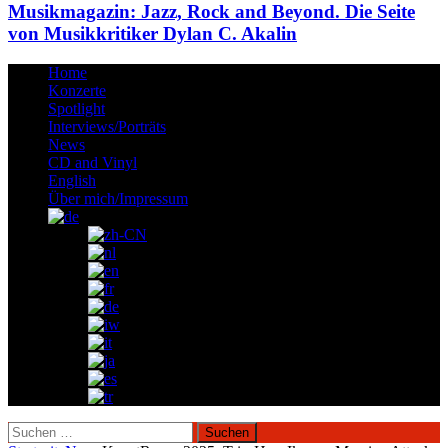
Musikmagazin: Jazz, Rock and Beyond. Die Seite
von Musikkritiker Dylan C. Akalin
Home
Konzerte
Spotlight
Interviews/Porträts
News
CD and Vinyl
English
Über mich/Impressum
Suchen
nach: