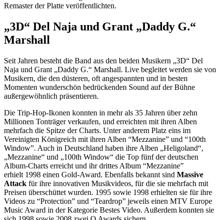
Remaster der Platte veröffentlichten.
„3D“ Del Naja und Grant „Daddy G.“
Marshall
Seit Jahren besteht die Band aus den beiden Musikern „3D“ Del
Naja und Grant „Daddy G.“ Marshall. Live begleitet werden sie von
Musikern, die den düsteren, oft angespannten und in besten
Momenten wunderschön bedrückenden Sound auf der Bühne
außergewöhnlich präsentieren.
Die Trip-Hop-Ikonen konnten in mehr als 35 Jahren über zehn
Millionen Tonträger verkaufen, und erreichten mit ihren Alben
mehrfach die Spitze der Charts. Unter anderem Platz eins im
Vereinigten Königreich mit ihren Alben “Mezzanine” und “100th
Window”. Auch in Deutschland haben ihre Alben „Heligoland“,
„Mezzanine“ und „100th Window“ die Top fünf der deutschen
Album-Charts erreicht und ihr drittes Album “Mezzanine”
erhielt 1998 einen Gold-Award. Ebenfalls bekannt sind
Massive
Attack
für ihre innovativen Musikvideos, für die sie mehrfach mit
Preisen überschüttet wurden. 1995 sowie 1998 erhielten sie für ihre
Videos zu “Protection” und “Teardrop” jeweils einen MTV Europe
Music Award in der Kategorie Bestes Video. Außerdem konnten sie
sich 1998 sowie 2008 zwei Q Awards sichern.