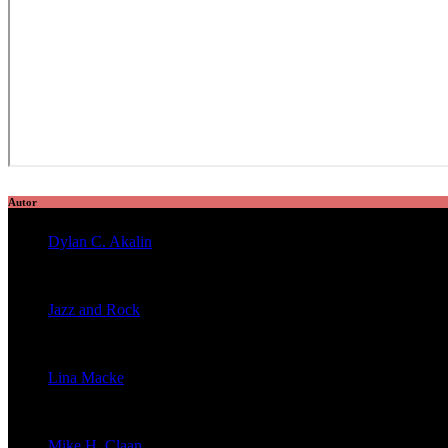
Autor
Dylan C. Akalin
veröffentlichte 2056 Artikel
Jazz and Rock
veröffentlichte 1603 Artikel
Lina Macke
veröffentlichte 176 Artikel
Mike H. Claan