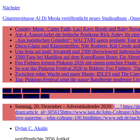
Nächster
Gitarrenvirtuose Al Di Meola veröffentlicht neues Studioalbum „Opu
Country Music: Carter Faith, Laci Kaye Booth und Baby Nova v
Am 4. August kehrt die britische Popikone Rick Astley für ei
„Aus logistischen Gründen“: WALTARI sagen geplante Tour i
Disco-Glanz und Klassentreffen: Nile Rodgers, Kid Creole a
Una festa sui prati: Jovanotti und 2500 überwiegend italieni
3500 Fans bei Marillion auf dem KunstRasen Bonn: Ein Aben
Foo Fighters krönen Pinkpop 2026 mit einem epischen Finale:
So war das Pinkpop Festival 2026 in Bildern: Foo Fighters, T
Zwischen roher Wucht und purer Magie: IDLES und The Cure p
Tag: Pinkpop-Festival zeigt die ganze Bandbreite moderner Li
Berlin
Bonn
Cem Akalin
Crossroads Festival
Deep Purple
Dream Theater
Frank Zappa
Ha
neues Album
Rockpalast
WDR
Sonntag, 20. Dezember – Adventskalender 2020:
[…] https://
dram:article_id=305615https://www.laut.de/John-Coltrane/Alb
love-supreme—john-coltrane-100.htmlhttps://www.ndr.de/nach
Dylan C. Akalin
veröffentlichte 2056 Artikel