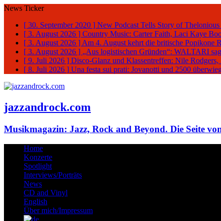
News Ticker
[ 30. September 2020 ]
New Podcast Tells Story of Thelonious
[ 3. August 2026 ]
Country Music: Carter Faith, Laci Kaye Bo
[ 3. August 2026 ]
Am 4. August kehrt die britische Popikone 
[ 3. August 2026 ]
„Aus logistischen Gründen“: WALTARI sag
[ 9. Juli 2026 ]
Disco-Glanz und Klassentreffen: Nile Rodgers
[ 8. Juli 2026 ]
Una festa sui prati: Jovanotti und 2500 überw
jazzandrock.com
Musikmagazin: Jazz, Rock and Beyond. Die Seite von
Home
Konzerte
Spotlight
Interviews/Porträts
News
CD and Vinyl
English
Über mich/Impressum