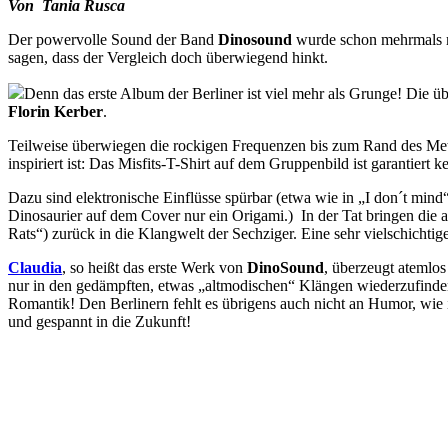
Von Tania Rusca
Der powervolle Sound der Band
Dinosound
wurde schon mehrmals 
sagen, dass der Vergleich doch überwiegend hinkt.
Denn das erste Album der Berliner ist viel mehr als Grunge! Die 
Florin Kerber
.
Teilweise überwiegen die rockigen Frequenzen bis zum Rand des Met
inspiriert ist: Das Misfits-T-Shirt auf dem Gruppenbild ist garantiert ke
Dazu sind elektronische Einflüsse spürbar (etwa wie in „I don´t mind
Dinosaurier auf dem Cover nur ein Origami.) In der Tat bringen die 
Rats“) zurück in die Klangwelt der Sechziger. Eine sehr vielschichtig
Claudia
, so heißt das erste Werk von
DinoSound
, überzeugt atemlos
nur in den gedämpften, etwas „altmodischen“ Klängen wiederzufinden, 
Romantik! Den Berlinern fehlt es übrigens auch nicht an Humor, wie
und gespannt in die Zukunft!