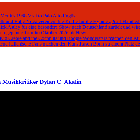
 Monk’s 1968 Visit to Palo Alto
English
oth und Baby Nova vereinen ihre Kräfte für die Hymne „Pearl Handled
Rick Astley für eine besondere Show nach Deutschland zurück und wird
en geplante Tour im Oktober 2026 ab
News
, Kid Creole and the Coconuts und Boogie Wonderstars machen den K
iegend italienische Fans machen den KunstRasen Bonn zu einem Platz d
 Musikkritiker Dylan C. Akalin