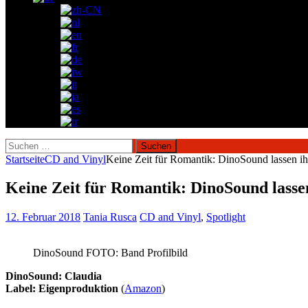
Suchen
nach:
Startseite
CD and Vinyl
Keine Zeit für Romantik: DinoSound lassen ih
Keine Zeit für Romantik: DinoSound lasse
12. Februar 2018
Tania Rusca
CD and Vinyl
,
Spotlight
DinoSound FOTO: Band Profilbild
DinoSound: Claudia
Label: Eigenproduktion
(
Amazon
)