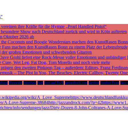
s”
ereinen ihre Kräfte für die Hymne „Pearl Handled Pistol“
ne besondere Show nach Deutschland zurück und wird in Köln auftreten
m Oktober 2026 ab
nd the Coconuts und Boogie Wonderstars machen den KunstRasen Bonn
sche Fans machen den KunstRasen Bonn zu einem Platz der Lebensfreude
d der großen Emotionen und schwebenden Gitarren
 Dave Grohl liefert eine Rock-Messe voller Emotionen und unbändiger 
he Cure, Wet Leg, Fat Dog, Tom Morello und noch viele mehr
rägen den zweiten Pinkpop-Tag – außerdem: Editors, Franz Ferdinan
vemusik – The Plot In You, The Beaches, Electric Callboy, Twenty On
mburg
Harmonie
Interview
Jazz
Jazz and Rock
jazzandrock.com
Jazzfest
Jazzfest Bonn
Jazz 
de.wikipedia.org/wiki/A_Love_Supremehttps://www.deutschlandfunkkult
en/A-Love-Supreme-38684http://jazzandrock.com/?p=42https://www1.wd
richten/info/sendungen/jazz/Dirty-Dozen-8-John-Coltranes-A-Love-Su