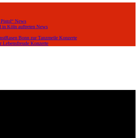
 Pistol“
News
 in Köln auftreten
News
unstRasen Bonn zur Tanzmeile
Konzerte
er Lebensfreude
Konzerte