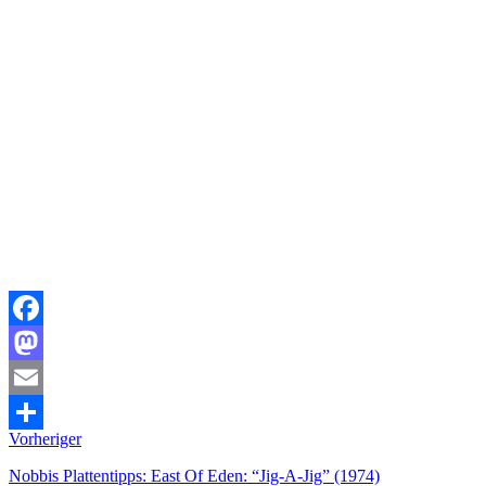
Facebook
Mastodon
Email
Vorheriger
Teilen
Nobbis Plattentipps: East Of Eden: “Jig-A-Jig” (1974)