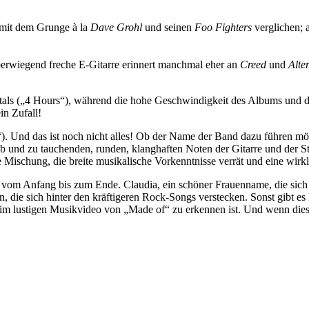
mit dem Grunge à la
Dave Grohl
und seinen
Foo Fighters
verglichen; 
überwiegend freche E-Gitarre erinnert manchmal eher an
Creed
und
Alte
als („4 Hours“), während die hohe Geschwindigkeit des Albums und da
in Zufall!
“). Und das ist noch nicht alles! Ob der Name der Band dazu führen möc
ab und zu tauchenden, runden, klanghaften Noten der Gitarre und der S
e Mischung, die breite musikalische Vorkenntnisse verrät und eine wirkl
 vom Anfang bis zum Ende. Claudia, ein schöner Frauenname, die sich e
die sich hinter den kräftigeren Rock-Songs verstecken. Sonst gibt es 
 im lustigen Musikvideo von „Made of“ zu erkennen ist. Und wenn dies