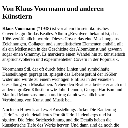
Von Klaus Voormann und anderen
Künstlern
Klaus Voormann
(*1938) ist vor allem für sein ikonisches
Coverdesign für das Beatles-Album „Revolver“ bekannt ist, das
1966 veröffentlicht wurde. Dieses Cover, das eine Mischung aus
Zeichnungen, Collagen und surrealistischen Elementen enthält, gilt
als ein Meilenstein in der Geschichte der Albumkunst und gewann
sogar einen Grammy. Es markierte einen Wandel hin zu künstlerisch
anspruchsvolleren und experimentellen Covern in der Popmusik.
Voormanns Stil, der oft durch feine Linien und symbolhafte
Darstellungen geprägt ist, spiegelt das Lebensgefühl der 1960er
wider und wurde zu einem wichtigen Einfluss in der visuellen
Gestaltung von Musikalben. Neben den Beatles arbeitete er auch mit
anderen großen Künstlern wie John Lennon, George Harrison und
Manfred Mann zusammen und trug damit wesentlich zur
Verbindung von Kunst und Musik bei.
Noch ein Hinweis auf zwei Ausstellungsstücke: Die Radierung
„Udo“ zeigt ein detailliertes Porträt Udo Lindenbergs und ist
signiert. Die feine Strichzeichnung und die Details heben die
künstlerische Tiefe des Werks hervor. Und dann sind da noch die