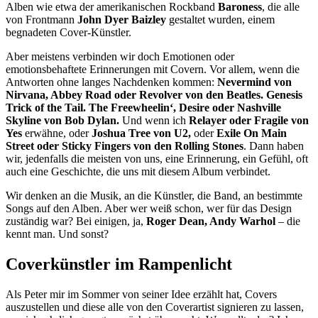
Alben wie etwa der amerikanischen Rockband
Baroness
, die alle
von Frontmann
John Dyer Baizley
gestaltet wurden, einem
begnadeten Cover-Künstler.
Aber meistens verbinden wir doch Emotionen oder
emotionsbehaftete Erinnerungen mit Covern. Vor allem, wenn die
Antworten ohne langes Nachdenken kommen:
Nevermind von
Nirvana, Abbey Road oder Revolver von den Beatles. Genesis
Trick of the Tail. The Freewheelin‘, Desire oder Nashville
Skyline von Bob Dylan.
Und wenn ich
Relayer oder Fragile von
Yes
erwähne, oder
Joshua Tree von U2,
oder
Exile On Main
Street oder Sticky Fingers von den Rolling Stones
. Dann haben
wir, jedenfalls die meisten von uns, eine Erinnerung, ein Gefühl, oft
auch eine Geschichte, die uns mit diesem Album verbindet.
Wir denken an die Musik, an die Künstler, die Band, an bestimmte
Songs auf den Alben. Aber wer weiß schon, wer für das Design
zuständig war? Bei einigen, ja,
Roger Dean, Andy Warhol
– die
kennt man. Und sonst?
Coverkünstler im Rampenlicht
Als Peter mir im Sommer von seiner Idee erzählt hat, Covers
auszustellen und diese alle von den Coverartist signieren zu lassen,