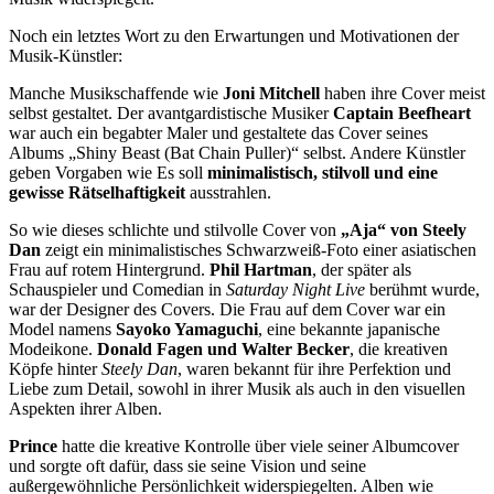
Noch ein letztes Wort zu den Erwartungen und Motivationen der
Musik-Künstler:
Manche Musikschaffende wie
Joni Mitchell
haben ihre Cover meist
selbst gestaltet. Der avantgardistische Musiker
Captain Beefheart
war auch ein begabter Maler und gestaltete das Cover seines
Albums „Shiny Beast (Bat Chain Puller)“ selbst. Andere Künstler
geben Vorgaben wie Es soll
minimalistisch, stilvoll und eine
gewisse Rätselhaftigkeit
ausstrahlen.
So wie dieses schlichte und stilvolle Cover von
„Aja“ von Steely
Dan
zeigt ein minimalistisches Schwarzweiß-Foto einer asiatischen
Frau auf rotem Hintergrund.
Phil Hartman
, der später als
Schauspieler und Comedian in
Saturday Night Live
berühmt wurde,
war der Designer des Covers. Die Frau auf dem Cover war ein
Model namens
Sayoko Yamaguchi
, eine bekannte japanische
Modeikone.
Donald Fagen und Walter Becker
, die kreativen
Köpfe hinter
Steely Dan
, waren bekannt für ihre Perfektion und
Liebe zum Detail, sowohl in ihrer Musik als auch in den visuellen
Aspekten ihrer Alben.
Prince
hatte die kreative Kontrolle über viele seiner Albumcover
und sorgte oft dafür, dass sie seine Vision und seine
außergewöhnliche Persönlichkeit widerspiegelten. Alben wie