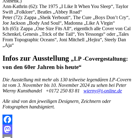
Ästhetik.)
Ann-Kathrin (62): The 1975 „I Like It When You Sleep“, Taylor
Swift „Folklore“, Beatles „Abbey Road“
Peter (72): Zappa „Sheik Yerbouti“, The Cure „Boys Don’t Cry“,
Joe Jackson „Body And Soul“, Madonna „Like A Virgin“
Ich (65): Zappa „One Size Fits All“, eigentlich alle Cover von Cal
Schenkel, Genesis „Trick of the Tail“, Yes Yessongs“ oder „Tales
From Topographic Oceans“, Joni Mitchell „Hejira“, Steely Dan
„Aja“
Infos zur Ausstellung
„LP -Covergestaltung:
von den 60er Jahren bis heute“
Die Ausstellung mit mehr als 130 teilweise legendären LP-Covern
ist vom 3. November bis 10. November 2024 zu sehen bei Peter
Wierny Kunsthandel +0172 250 83 81
wierny@t-online.de
Alle sind von den jeweiligen Designern, Zeichnern oder
Fotographen handsigniert.
Facebook