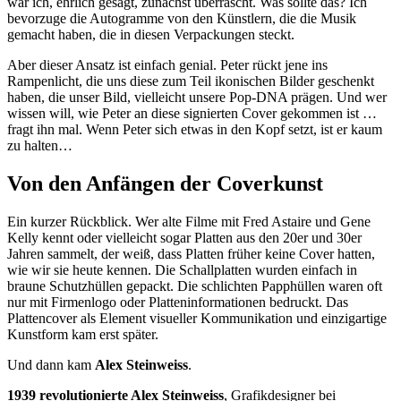
war ich, ehrlich gesagt, zunächst überrascht. Was sollte das? Ich
bevorzuge die Autogramme von den Künstlern, die die Musik
gemacht haben, die in diesen Verpackungen steckt.
Aber dieser Ansatz ist einfach genial. Peter rückt jene ins
Rampenlicht, die uns diese zum Teil ikonischen Bilder geschenkt
haben, die unser Bild, vielleicht unsere Pop-DNA prägen. Und wer
wissen will, wie Peter an diese signierten Cover gekommen ist …
fragt ihn mal. Wenn Peter sich etwas in den Kopf setzt, ist er kaum
zu halten…
Von den Anfängen der Coverkunst
Ein kurzer Rückblick. Wer alte Filme mit Fred Astaire und Gene
Kelly kennt oder vielleicht sogar Platten aus den 20er und 30er
Jahren sammelt, der weiß, dass Platten früher keine Cover hatten,
wie wir sie heute kennen. Die Schallplatten wurden einfach in
braune Schutzhüllen gepackt. Die schlichten Papphüllen waren oft
nur mit Firmenlogo oder Platteninformationen bedruckt. Das
Plattencover als Element visueller Kommunikation und einzigartige
Kunstform kam erst später.
Und dann kam
Alex Steinweiss
.
1939 revolutionierte Alex Steinweiss
, Grafikdesigner bei