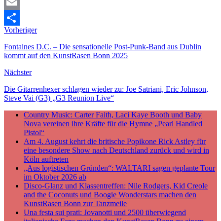
Mastodon
Email
Vorheriger
Teilen
Fontaines D.C. – Die sensationelle Post-Punk-Band aus Dublin
kommt auf den KunstRasen Bonn 2025
Nächster
Die Gitarrenhexer schlagen wieder zu: Joe Satriani, Eric Johnson,
Steve Vai (G3) „G3 Reunion Live“
Country Music: Carter Faith, Laci Kaye Booth und Baby
Nova vereinen ihre Kräfte für die Hymne „Pearl Handled
Pistol“
Am 4. August kehrt die britische Popikone Rick Astley für
eine besondere Show nach Deutschland zurück und wird in
Köln auftreten
„Aus logistischen Gründen“: WALTARI sagen geplante Tour
im Oktober 2026 ab
Disco-Glanz und Klassentreffen: Nile Rodgers, Kid Creole
and the Coconuts und Boogie Wonderstars machen den
KunstRasen Bonn zur Tanzmeile
Una festa sui prati: Jovanotti und 2500 überwiegend