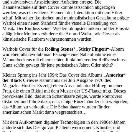
und subversiven Anspielungen Aufsehen erregte. Die
Bananenschale auf dem Cover konnte tatsächlich abgezogen
werden, was ein weiteres Element der Interaktion mit dem Hörer
schuf. Mit seiner ikonischen und minimalistischen Gestaltung prägte
Warhol einen neuen Standard für die visuelle Darstellung von
Musik. Der Einfluss seiner Wiederholungstechniken und der Einsatz
alltäglicher Motive veränderte die Art und Weise, wie Cover als
künstlerische Plattform wahrgenommen wurden.
Warhols Cover für die
Rolling Stones‘ „Sticky Fingers“-
Album
war ebenfalls revolutionär. Es zeigte eine Nahaufnahme eines
Männerbeckens mit einem echten funktionierenden Reißverschluss.
Ganz schön gewagt für jene puristischen Jahre. Oder nicht?
Kleiner Sprung ins Jahr 1994: Das Cover des Albums
„Amorica“
der Black Crowes
stammt aus der Juli-Ausgabe 1976 des
Magazins Hustler. Es zeigt einen Ausschnitt der Hüftregion einer
Frau, die einen Bikini mit dem Muster der US-Flagge trägt. Dieses
provokante Bild, das auch Schamhaare zeigte, wurde kontrovers
diskutiert und führte dazu, dass einige Einzelhändler sich weigerten,
das Album zu verkaufen. Die Schamhaare wurden für den
amerikanischen Markt dann wegretuschiert…
Mit dem Aufkommen digitaler Technologien in den 1980er-Jahren
änderte sich das Design von Plattencovern erneut. Künstler und