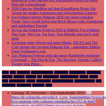
italienische Fans machen den KunstRasen Bonn zu einem
Platz der Lebensfreude
3500 Fans bei Marillion auf dem KunstRasen Bonn: Ein
Abend der großen Emotionen und schwebenden Gitarren
Foo Fighters krönen Pinkpop 2026 mit einem epischen
Finale: Dave Grohl liefert eine Rock-Messe voller Emotionen
und unbändiger Energie
So war das Pinkpop Festival 2026 in Bildern: Foo Fighters,
The Cure, Wet Leg, Fat Dog, Tom Morello und noch viele
mehr
Zwischen roher Wucht und purer Magie: IDLES und The
Cure prägen den zweiten Pinkpop-Tag – außerdem: Editors,
Franz Ferdinand u.v.m.
Tag: Pinkpop-Festival zeigt die ganze Bandbreite moderner
Livemusik – The Plot In You, The Beaches, Electric Callboy,
Twenty One Pilots…
Berlin
Bonn
Cem Akalin
Crossroads Festival
Deep Purple
Dream Theater
Frank Zappa
Hamburg
Harmonie
Interview
Jazz
Jazz and Rock
jazzandrock.com
Jazzfest
Jazzfest
Bonn
Jazz und Rock
Konzert
Kunst!Rasen
Kunst!Rasen Bonn
KunstRasen Bonn
Köln
Miles Davis
neues Album
Rockpalast
WDR
Sonntag, 20. Dezember – Adventskalender 2020:
[…]
https://de.wikipedia.org/wiki/A_Love_Supremehttps://www.deu
love-supreme-john-coltranes-musikalisches.932.de.html?
dram:article_id=305615https://www.laut.de/John-