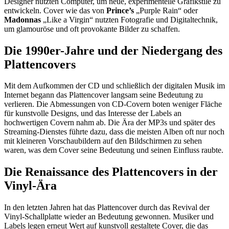
Designer nutzten Computer, um neue, experimentelle Grafikstile zu
entwickeln. Cover wie das von
Prince’s
„Purple Rain“ oder
Madonnas
„Like a Virgin“ nutzten Fotografie und Digitaltechnik,
um glamouröse und oft provokante Bilder zu schaffen.
Die 1990er-Jahre und der Niedergang des
Plattencovers
Mit dem Aufkommen der CD und schließlich der digitalen Musik im
Internet begann das Plattencover langsam seine Bedeutung zu
verlieren. Die Abmessungen von CD-Covern boten weniger Fläche
für kunstvolle Designs, und das Interesse der Labels an
hochwertigen Covern nahm ab. Die Ära der MP3s und später des
Streaming-Dienstes führte dazu, dass die meisten Alben oft nur noch
mit kleineren Vorschaubildern auf den Bildschirmen zu sehen
waren, was dem Cover seine Bedeutung und seinen Einfluss raubte.
Die Renaissance des Plattencovers in der
Vinyl-Ära
In den letzten Jahren hat das Plattencover durch das Revival der
Vinyl-Schallplatte wieder an Bedeutung gewonnen. Musiker und
Labels legen erneut Wert auf kunstvoll gestaltete Cover, die das