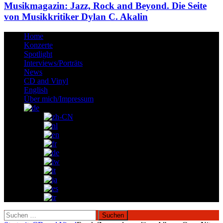
Musikmagazin: Jazz, Rock and Beyond. Die Seite
von Musikkritiker Dylan C. Akalin
Home
Konzerte
Spotlight
Interviews/Porträts
News
CD and Vinyl
English
Über mich/Impressum
Suchen
nach: