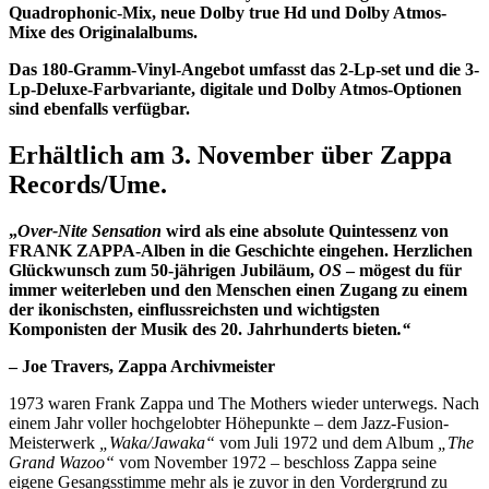
Quadrophonic-Mix, neue Dolby true Hd und Dolby Atmos-
Mixe des Originalalbums.
Das 180-Gramm-Vinyl-Angebot umfasst das 2-Lp-set und die 3-
Lp-Deluxe-Farbvariante, digitale und Dolby Atmos-Optionen
sind ebenfalls verfügbar.
Erhältlich am 3. November über Zappa
Records/Ume.
„
Over-Nite Sensation
wird als eine absolute Quintessenz von
FRANK ZAPPA-Alben in die Geschichte eingehen. Herzlichen
Glückwunsch zum 50-jährigen Jubiläum,
OS
– mögest du für
immer weiterleben und den Menschen einen Zugang zu einem
der ikonischsten, einflussreichsten und wichtigsten
Komponisten der Musik des 20. Jahrhunderts bieten
.“
– Joe Travers, Zappa Archivmeister
1973 waren Frank Zappa und The Mothers wieder unterwegs. Nach
einem Jahr voller hochgelobter Höhepunkte – dem Jazz-Fusion-
Meisterwerk
„Waka/Jawaka“
vom Juli 1972 und dem Album
„The
Grand Wazoo“
vom November 1972 – beschloss Zappa seine
eigene Gesangsstimme mehr als je zuvor in den Vordergrund zu