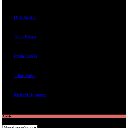
veröffentlichte 39 Artikel
Dirk Jacoby
veröffentlichte 32 Artikel
Tania Rusca
veröffentlichte 29 Artikel
Freda Ressel
veröffentlichte 23 Artikel
Julian Falke
veröffentlichte 8 Artikel
Richard Bongartz
veröffentlichte 7 Artikel
Archiv
Archiv