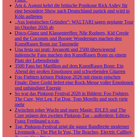
Am 4. August kehrt die britische Popikone Rick Astley für
eine besondere Show nach Deutschland zurück und wird in
Köln auftreten
„Aus logistischen Gründen“: WALTARI sagen geplante Tour
im Oktober 2026 ab
Disco-Glanz und Klassentreffen: Nile Rodgers, Kid Creole
and the Coconuts und Boogie Wonderstars machen den
KunstRasen Bonn zur Tanzmeile
Una festa sui prati: Jovanotti und 2500 überwiegend
italienische Fans machen den KunstRasen Bonn zu einem
Platz der Lebensfreude
3500 Fans bei Marillion auf dem KunstRasen Bonn: Ein
Abend der großen Emotionen und schwebenden Gitarren
Foo Fighters krönen Pinkpop 2026 mit einem epischen
Finale: Dave Grohl liefert eine Rock-Messe voller Emotionen
und unbändiger Energie
So war das Pinkpop Festival 2026 in Bildern: Foo Fighters,
The Cure, Wet Leg, Fat Dog, Tom Morello und noch viele
mehr
Zwischen roher Wucht und purer Magie: IDLES und The
Cure prägen den zweiten Pinkpop-Tag – außerdem: Editors,
Franz Ferdinand u.v.m.
Tag: Pinkpop-Festival zeigt die ganze Bandbreite moderner
Livemusik – The Plot In You, The Beaches, Electric Callboy,