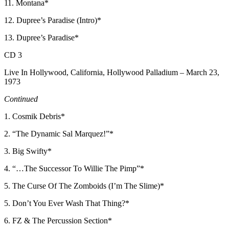
11. Montana*
12. Dupree’s Paradise (Intro)*
13. Dupree’s Paradise*
CD 3
Live In Hollywood, California, Hollywood Palladium – March 23,
1973
Continued
1. Cosmik Debris*
2. “The Dynamic Sal Marquez!”*
3. Big Swifty*
4. “…The Successor To Willie The Pimp”*
5. The Curse Of The Zomboids (I’m The Slime)*
5. Don’t You Ever Wash That Thing?*
6. FZ & The Percussion Section*