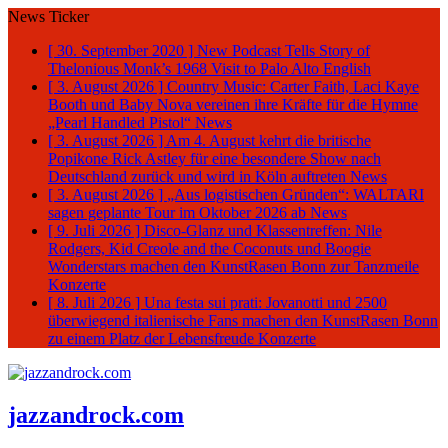
News Ticker
[ 30. September 2020 ]
New Podcast Tells Story of
Thelonious Monk’s 1968 Visit to Palo Alto
English
[ 3. August 2026 ]
Country Music: Carter Faith, Laci Kaye
Booth und Baby Nova vereinen ihre Kräfte für die Hymne
„Pearl Handled Pistol“
News
[ 3. August 2026 ]
Am 4. August kehrt die britische
Popikone Rick Astley für eine besondere Show nach
Deutschland zurück und wird in Köln auftreten
News
[ 3. August 2026 ]
„Aus logistischen Gründen“: WALTARI
sagen geplante Tour im Oktober 2026 ab
News
[ 9. Juli 2026 ]
Disco-Glanz und Klassentreffen: Nile
Rodgers, Kid Creole and the Coconuts und Boogie
Wonderstars machen den KunstRasen Bonn zur Tanzmeile
Konzerte
[ 8. Juli 2026 ]
Una festa sui prati: Jovanotti und 2500
überwiegend italienische Fans machen den KunstRasen Bonn
zu einem Platz der Lebensfreude
Konzerte
jazzandrock.com