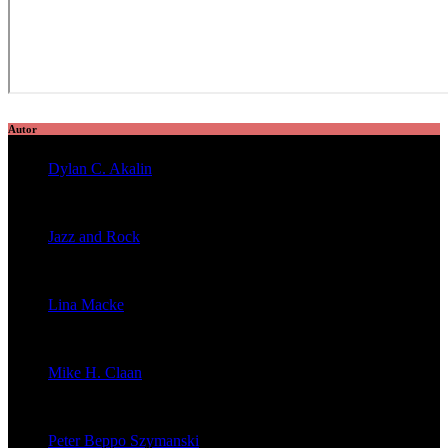
Autor
Dylan C. Akalin
veröffentlichte 2056 Artikel
Jazz and Rock
veröffentlichte 1603 Artikel
Lina Macke
veröffentlichte 176 Artikel
Mike H. Claan
veröffentlichte 121 Artikel
Peter Beppo Szymanski