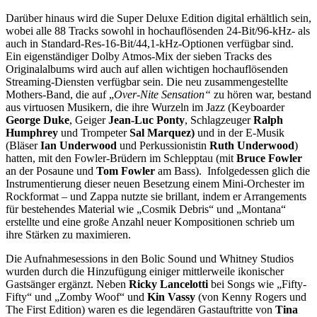
Darüber hinaus wird die Super Deluxe Edition digital erhältlich sein,
wobei alle 88 Tracks sowohl in hochauflösenden 24-Bit/96-kHz- als
auch in Standard-Res-16-Bit/44,1-kHz-Optionen verfügbar sind.
Ein eigenständiger Dolby Atmos-Mix der sieben Tracks des
Originalalbums wird auch auf allen wichtigen hochauflösenden
Streaming-Diensten verfügbar sein. Die neu zusammengestellte
Mothers-Band, die auf „
Over-Nite Sensation“
zu hören war, bestand
aus virtuosen Musikern, die ihre Wurzeln im Jazz (Keyboarder
George Duke
, Geiger
Jean-Luc Ponty
, Schlagzeuger
Ralph
Humphrey
und Trompeter
Sal Marquez)
und in der E-Musik
(Bläser
Ian Underwood
und Perkussionistin
Ruth Underwood
)
hatten, mit den Fowler-Brüdern im Schlepptau (mit
Bruce Fowler
an der Posaune und
Tom Fowler
am Bass). Infolgedessen glich die
Instrumentierung dieser neuen Besetzung einem Mini-Orchester im
Rockformat – und Zappa nutzte sie brillant, indem er Arrangements
für bestehendes Material wie „Cosmik Debris“ und „Montana“
erstellte und eine große Anzahl neuer Kompositionen schrieb um
ihre Stärken zu maximieren.
Die Aufnahmesessions in den Bolic Sound und Whitney Studios
wurden durch die Hinzufügung einiger mittlerweile ikonischer
Gastsänger ergänzt. Neben
Ricky Lancelotti
bei Songs wie „Fifty-
Fifty“ und „Zomby Woof“ und
Kin Vassy
(von Kenny Rogers und
The First Edition) waren es die legendären Gastauftritte von
Tina