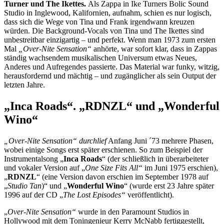
Turner und The Ikettes.
Als Zappa in Ike Turners Bolic Sound
Studio in Inglewood, Kalifornien, aufnahm, schien es nur logisch,
dass sich die Wege von Tina und Frank irgendwann kreuzen
würden. Die Background-Vocals von Tina und The Ikettes sind
unbestreitbar einzigartig – und perfekt. Wenn man 1973 zum ersten
Mal
„Over-Nite Sensation“
anhörte, war sofort klar, dass in Zappas
ständig wachsendem musikalischen Universum etwas Neues,
Anderes und Aufregendes passierte. Das Material war funky, witzig,
herausfordernd und mächtig – und zugänglicher als sein Output der
letzten Jahre.
„Inca Roads“. „RDNZL“ und „Wonderful
Wino“
„Over-Nite Sensation“ durchlief
Anfang Juni ´73 mehrere Phasen,
wobei einige Songs erst später erschienen. So zum Beispiel der
Instrumentalsong „
Inca Roads
“ (der schließlich in überarbeiteter
und vokaler Version auf „
One Size Fits All“
im Juni 1975 erschien),
„
RDNZL
“ (eine Version davon erschien im September 1978 auf
„
Studio Tan
)“ und „
Wonderful Wino
“ (wurde erst 23 Jahre später
1996 auf der CD „
The Lost Episodes“
veröffentlicht).
„
Over-Nite Sensation“
wurde in den Paramount Studios in
Hollywood mit dem Toningenieur Kerry McNabb fertiggestellt,