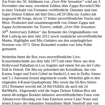
Zur Feier des 50. Jubiläums von „
Over-Nite Sensation“
wird am 3.
November eine neue, erweiterte Edition über Zappa Records/UMe
in einer Vielzahl von Formaten veröffentlicht. Darunter sind eine
Super Deluxe Edition mit fünf Discs (4CD/1Blu-ray Audio) mit
insgesamt 88 Songs, davon 57 bisher unveröffentlichte Tracks und
Mixe. Produziert und zusammengestellt von Ahmet Zappa und
Zappa Archivmeister Joe Travers, enthält „
Over-Nite Sensation:
th
50
Anniversary Edition“
das Remaster des Originalalbums von
Bob Ludwig aus dem Jahr 2012 sowie zusätzliche unveröffentlichte
Master, Highlights und Mix-Outtakes aus den ursprünglichen
Sessions von 1973. Diese Bonustitel wurden von John Polito
gemastert.
Weiterhin bietet die Box zwei unveröffentlichte Live-
Konzertmitschnitte aus dem Jahr 1973 mit einer Show aus dem
Hollywood Palladium in Los Angeles und einem Set aus der Cobo
Hall in Detroit. Die Blu-ray präsentiert das Kernalbum, das von
Karma Auger und Erich Göbel im Studio1LA neu in Dolby Atmos
und 5.1-Surround-Sound abgemischt wurde. Weiterhin gibt es den
originalen 4-Kanal-Quadraphonic Mix sowie das Hi-Res-Stereo
2012 Remaster sowohl mit 24 Bit/192kHz als auch mit 24
Bit/96kHz. Abgerundet wird die Super Deluxe Edition-Box mit
einem 48-seitigen Booklet inklusive unveröffentlichten Fotos vom
Albumcover-Shooting von Sam Emerson sowie Liner Notes und
neuen Essays des bekannten Journalisten Mark Smotroff und von