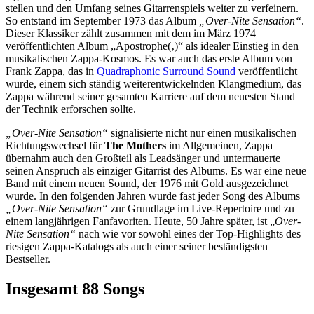
stellen und den Umfang seines Gitarrenspiels weiter zu verfeinern.
So entstand im September 1973 das Album
„Over-Nite Sensation“
.
Dieser Klassiker zählt zusammen mit dem im März 1974
veröffentlichten Album „Apostrophe(‚)“ als idealer Einstieg in den
musikalischen Zappa-Kosmos. Es war auch das erste Album von
Frank Zappa, das in
Quadraphonic Surround Sound
veröffentlicht
wurde, einem sich ständig weiterentwickelnden Klangmedium, das
Zappa während seiner gesamten Karriere auf dem neuesten Stand
der Technik erforschen sollte.
„Over-Nite Sensation“
signalisierte nicht nur einen musikalischen
Richtungswechsel für
The Mothers
im Allgemeinen, Zappa
übernahm auch den Großteil als Leadsänger und untermauerte
seinen Anspruch als einziger Gitarrist des Albums. Es war eine neue
Band mit einem neuen Sound, der 1976 mit Gold ausgezeichnet
wurde. In den folgenden Jahren wurde fast jeder Song des Albums
„Over-Nite Sensation“
zur Grundlage im Live-Repertoire und zu
einem langjährigen Fanfavoriten. Heute, 50 Jahre später, ist „
Over-
Nite Sensation“
nach wie vor sowohl eines der Top-Highlights des
riesigen Zappa-Katalogs als auch einer seiner beständigsten
Bestseller.
Insgesamt 88 Songs