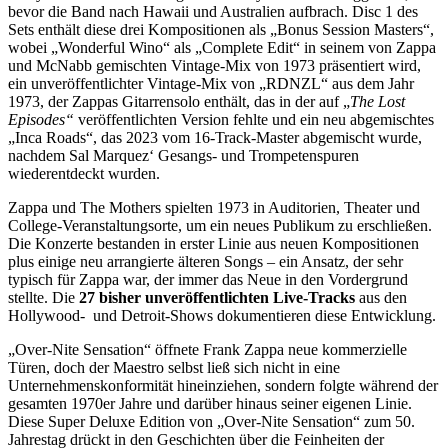
bevor die Band nach Hawaii und Australien aufbrach. Disc 1 des
Sets enthält diese drei Kompositionen als „Bonus Session Masters“,
wobei „Wonderful Wino“ als „Complete Edit“ in seinem von Zappa
und McNabb gemischten Vintage-Mix von 1973 präsentiert wird,
ein unveröffentlichter Vintage-Mix von „RDNZL“ aus dem Jahr
1973, der Zappas Gitarrensolo enthält, das in der auf „
The Lost
Episodes“
veröffentlichten Version fehlte und ein neu abgemischtes
„Inca Roads“, das 2023 vom 16-Track-Master abgemischt wurde,
nachdem Sal Marquez‘ Gesangs- und Trompetenspuren
wiederentdeckt wurden.
Zappa und The Mothers spielten 1973 in Auditorien, Theater und
College-Veranstaltungsorte, um ein neues Publikum zu erschließen.
Die Konzerte bestanden in erster Linie aus neuen Kompositionen
plus einige neu arrangierte älteren Songs – ein Ansatz, der sehr
typisch für Zappa war, der immer das Neue in den Vordergrund
stellte. Die
27 bisher unveröffentlichten Live-Tracks
aus den
Hollywood- und Detroit-Shows dokumentieren diese Entwicklung.
„Over-Nite Sensation“ öffnete Frank Zappa neue kommerzielle
Türen, doch der Maestro selbst ließ sich nicht in eine
Unternehmenskonformität hineinziehen, sondern folgte während der
gesamten 1970er Jahre und darüber hinaus seiner eigenen Linie.
Diese Super Deluxe Edition von „Over-Nite Sensation“ zum 50.
Jahrestag drückt in den Geschichten über die Feinheiten der