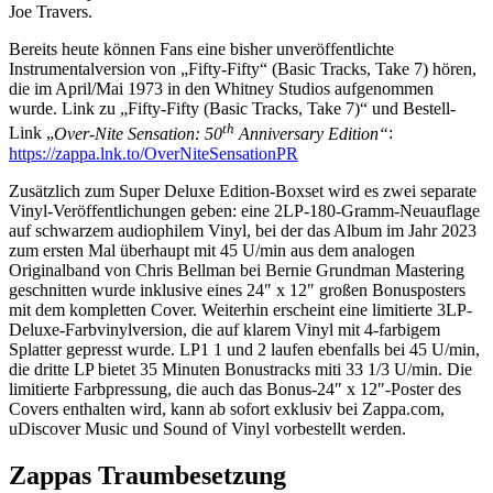
Joe Travers.
Bereits heute können Fans eine bisher unveröffentlichte
Instrumentalversion von „Fifty-Fifty“ (Basic Tracks, Take 7) hören,
die im April/Mai 1973 in den Whitney Studios aufgenommen
wurde. Link zu „Fifty-Fifty (Basic Tracks, Take 7)“ und Bestell-
th
Link „
Over-Nite Sensation: 50
Anniversary Edition“
:
https://zappa.lnk.to/OverNiteSensationPR
Zusätzlich zum Super Deluxe Edition-Boxset wird es zwei separate
Vinyl-Veröffentlichungen geben: eine 2LP-180-Gramm-Neuauflage
auf schwarzem audiophilem Vinyl, bei der das Album im Jahr 2023
zum ersten Mal überhaupt mit 45 U/min aus dem analogen
Originalband von Chris Bellman bei Bernie Grundman Mastering
geschnitten wurde inklusive eines 24″ x 12″ großen Bonusposters
mit dem kompletten Cover. Weiterhin erscheint eine limitierte 3LP-
Deluxe-Farbvinylversion, die auf klarem Vinyl mit 4-farbigem
Splatter gepresst wurde. LP1 1 und 2 laufen ebenfalls bei 45 U/min,
die dritte LP bietet 35 Minuten Bonustracks miti 33 1/3 U/min. Die
limitierte Farbpressung, die auch das Bonus-24″ x 12″-Poster des
Covers enthalten wird, kann ab sofort exklusiv bei Zappa.com,
uDiscover Music und Sound of Vinyl vorbestellt werden.
Zappas Traumbesetzung