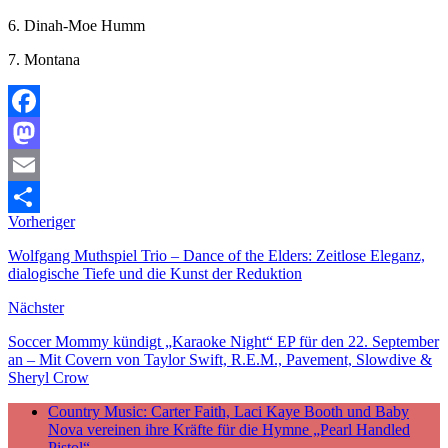
6. Dinah-Moe Humm
7. Montana
Facebook
Mastodon
Email
Vorheriger
Teilen
Wolfgang Muthspiel Trio – Dance of the Elders: Zeitlose Eleganz,
dialogische Tiefe und die Kunst der Reduktion
Nächster
Soccer Mommy kündigt „Karaoke Night“ EP für den 22. September
an – Mit Covern von Taylor Swift, R.E.M., Pavement, Slowdive &
Sheryl Crow
Country Music: Carter Faith, Laci Kaye Booth und Baby
Nova vereinen ihre Kräfte für die Hymne „Pearl Handled
Pistol“