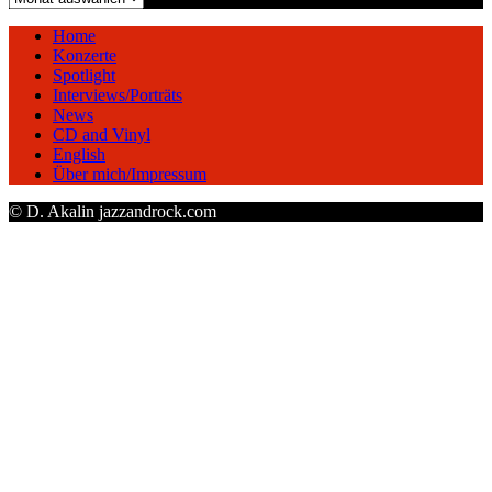
Home
Konzerte
Spotlight
Interviews/Porträts
News
CD and Vinyl
English
Über mich/Impressum
© D. Akalin jazzandrock.com