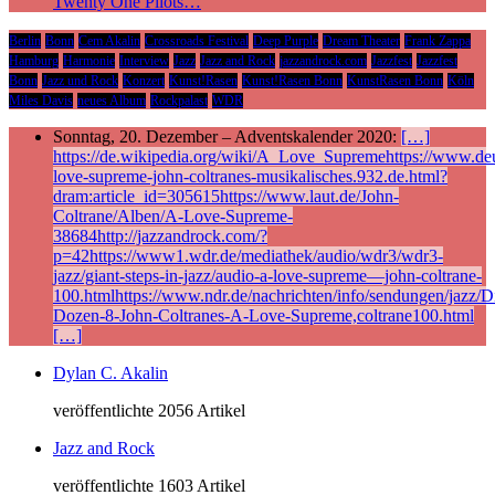
Twenty One Pilots…
Berlin
Bonn
Cem Akalin
Crossroads Festival
Deep Purple
Dream Theater
Frank Zappa
Hamburg
Harmonie
Interview
Jazz
Jazz and Rock
jazzandrock.com
Jazzfest
Jazzfest
Bonn
Jazz und Rock
Konzert
Kunst!Rasen
Kunst!Rasen Bonn
KunstRasen Bonn
Köln
Miles Davis
neues Album
Rockpalast
WDR
Sonntag, 20. Dezember – Adventskalender 2020:
[…]
https://de.wikipedia.org/wiki/A_Love_Supremehttps://www.deu
love-supreme-john-coltranes-musikalisches.932.de.html?
dram:article_id=305615https://www.laut.de/John-
Coltrane/Alben/A-Love-Supreme-
38684http://jazzandrock.com/?
p=42https://www1.wdr.de/mediathek/audio/wdr3/wdr3-
jazz/giant-steps-in-jazz/audio-a-love-supreme—john-coltrane-
100.htmlhttps://www.ndr.de/nachrichten/info/sendungen/jazz/Di
Dozen-8-John-Coltranes-A-Love-Supreme,coltrane100.html
[…]
Dylan C. Akalin
veröffentlichte 2056 Artikel
Jazz and Rock
veröffentlichte 1603 Artikel