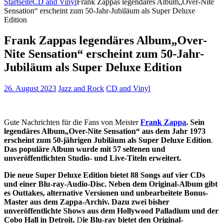
Startseite
CD and Vinyl
Frank Zappas legendäres Album„Over-Nite
Sensation“ erscheint zum 50-Jahr-Jubiläum als Super Deluxe
Edition
Frank Zappas legendäres Album„Over-
Nite Sensation“ erscheint zum 50-Jahr-
Jubiläum als Super Deluxe Edition
26. August 2023
Jazz and Rock
CD and Vinyl
Gute Nachrichten für die Fans von Meister
Frank Zappa
. Sein
legendäres Album„Over-Nite Sensation“ aus dem Jahr 1973
erscheint zum 50-jährigen Jubiläum als Super Deluxe Edition
.
Das populäre Album wurde mit 57 seltenen und
unveröffentlichten Studio- und Live-Titeln erweitert.
Die neue Super Deluxe Edition bietet 88 Songs auf vier CDs
und einer Blu-ray-Audio-Disc. Neben dem Original-Album gibt
es Outtakes, alternative Versionen und unbearbeitete Bonus-
Master aus dem Zappa-Archiv. Dazu zwei bisher
unveröffentlichte Shows aus dem Hollywood Palladium und der
Cobo Hall in Detroit.
D
ie Blu-ray bietet den Original-