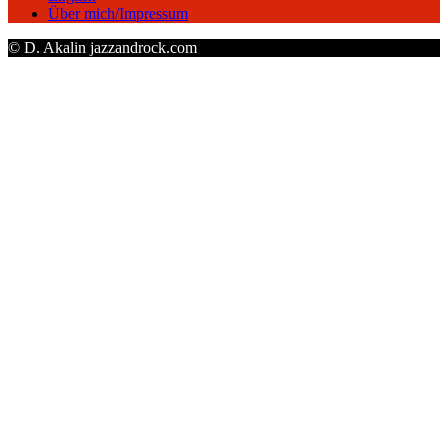
Über mich/Impressum
© D. Akalin jazzandrock.com