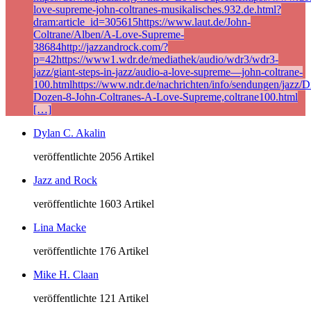
love-supreme-john-coltranes-musikalisches.932.de.html?
dram:article_id=305615https://www.laut.de/John-
Coltrane/Alben/A-Love-Supreme-
38684http://jazzandrock.com/?
p=42https://www1.wdr.de/mediathek/audio/wdr3/wdr3-
jazz/giant-steps-in-jazz/audio-a-love-supreme—john-coltrane-
100.htmlhttps://www.ndr.de/nachrichten/info/sendungen/jazz/Di
Dozen-8-John-Coltranes-A-Love-Supreme,coltrane100.html
[…]
Dylan C. Akalin
veröffentlichte 2056 Artikel
Jazz and Rock
veröffentlichte 1603 Artikel
Lina Macke
veröffentlichte 176 Artikel
Mike H. Claan
veröffentlichte 121 Artikel