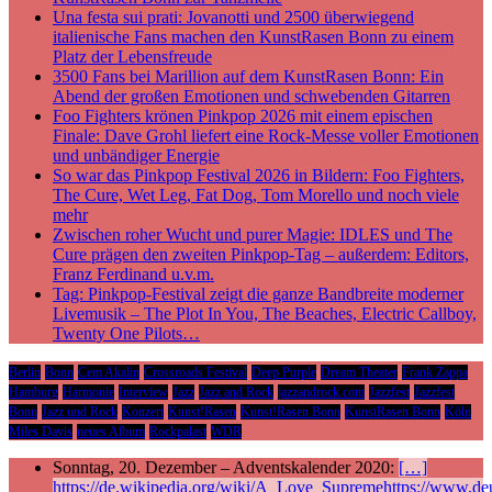
Una festa sui prati: Jovanotti und 2500 überwiegend
italienische Fans machen den KunstRasen Bonn zu einem
Platz der Lebensfreude
3500 Fans bei Marillion auf dem KunstRasen Bonn: Ein
Abend der großen Emotionen und schwebenden Gitarren
Foo Fighters krönen Pinkpop 2026 mit einem epischen
Finale: Dave Grohl liefert eine Rock-Messe voller Emotionen
und unbändiger Energie
So war das Pinkpop Festival 2026 in Bildern: Foo Fighters,
The Cure, Wet Leg, Fat Dog, Tom Morello und noch viele
mehr
Zwischen roher Wucht und purer Magie: IDLES und The
Cure prägen den zweiten Pinkpop-Tag – außerdem: Editors,
Franz Ferdinand u.v.m.
Tag: Pinkpop-Festival zeigt die ganze Bandbreite moderner
Livemusik – The Plot In You, The Beaches, Electric Callboy,
Twenty One Pilots…
Berlin
Bonn
Cem Akalin
Crossroads Festival
Deep Purple
Dream Theater
Frank Zappa
Hamburg
Harmonie
Interview
Jazz
Jazz and Rock
jazzandrock.com
Jazzfest
Jazzfest
Bonn
Jazz und Rock
Konzert
Kunst!Rasen
Kunst!Rasen Bonn
KunstRasen Bonn
Köln
Miles Davis
neues Album
Rockpalast
WDR
Sonntag, 20. Dezember – Adventskalender 2020:
[…]
https://de.wikipedia.org/wiki/A_Love_Supremehttps://www.deu