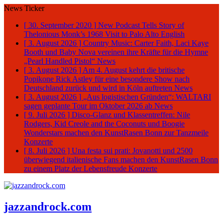
News Ticker
[ 30. September 2020 ]
New Podcast Tells Story of
Thelonious Monk’s 1968 Visit to Palo Alto
English
[ 3. August 2026 ]
Country Music: Carter Faith, Laci Kaye
Booth und Baby Nova vereinen ihre Kräfte für die Hymne
„Pearl Handled Pistol“
News
[ 3. August 2026 ]
Am 4. August kehrt die britische
Popikone Rick Astley für eine besondere Show nach
Deutschland zurück und wird in Köln auftreten
News
[ 3. August 2026 ]
„Aus logistischen Gründen“: WALTARI
sagen geplante Tour im Oktober 2026 ab
News
[ 9. Juli 2026 ]
Disco-Glanz und Klassentreffen: Nile
Rodgers, Kid Creole and the Coconuts und Boogie
Wonderstars machen den KunstRasen Bonn zur Tanzmeile
Konzerte
[ 8. Juli 2026 ]
Una festa sui prati: Jovanotti und 2500
überwiegend italienische Fans machen den KunstRasen Bonn
zu einem Platz der Lebensfreude
Konzerte
jazzandrock.com