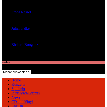
veröffentlichte 29 Artikel
Freda Ressel
veröffentlichte 23 Artikel
Julian Falke
veröffentlichte 8 Artikel
Richard Bongartz
veröffentlichte 7 Artikel
Archiv
Archiv
Home
Konzerte
Spotlight
Interviews/Porträts
News
CD and Vinyl
English