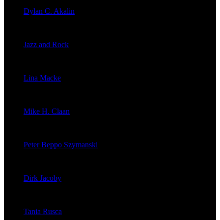
Dylan C. Akalin
veröffentlichte 2056 Artikel
Jazz and Rock
veröffentlichte 1603 Artikel
Lina Macke
veröffentlichte 176 Artikel
Mike H. Claan
veröffentlichte 121 Artikel
Peter Beppo Szymanski
veröffentlichte 39 Artikel
Dirk Jacoby
veröffentlichte 32 Artikel
Tania Rusca