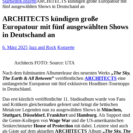
Startseite
Konzerte
ARCHITECTS kündigen große Europatour mit
fünf ausgewählten Shows in Deutschand an
ARCHITECTS kündigen große
Europatour mit fünf ausgewählten Shows
in Deutschand an
6. März 2025
Jazz and Rock
Konzerte
Architects FOTO: Source: UTA
Nach dem fulminanten Albumrelease des neuesten Werks
„
The Sky,
The Earth & All Between
”
veröffentlichen
ARCHITECTS
eine
umfangreiche Europatour mit fünf exklusiven Headliner-Tourstopps
in Deutschland.
Das erst kürzlich veröffentlichte 11. Studioalbum wurde von Fans
und Kritikern gleichermaßen gefeiert und bringt die britischen
Metalcore Legenden nun zu ausgewählten Shows in
München,
Stuttgart, Düsseldorf, Frankfurt
und
Hamburg
. Als Support sind
die Genre-Kollegen von
Wage War
und die US-amerikanischen
Senkrechtstarter
House of Protection
mit dabei. Letztere sind auch
als Gäste auf dem aktuellen
ARCHITECTS
Album
„
The Sky, The