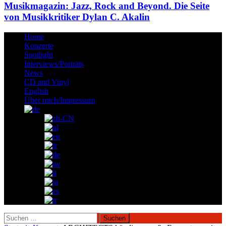
Musikmagazin: Jazz, Rock and Beyond. Die Seite
von Musikkritiker Dylan C. Akalin
Home
Konzerte
Spotlight
Interviews/Porträts
News
CD and Vinyl
English
Über mich/Impressum
Suchen
nach: