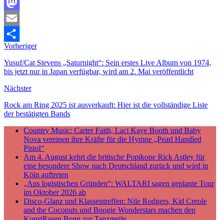
Facebook
Mastodon
Email
Vorheriger
Teilen
Yusuf/Cat Stevens „Saturnight“: Sein erstes Live Album von 1974,
bis jetzt nur in Japan verfügbar, wird am 2. Mai veröffentlicht
Nächster
Rock am Ring 2025 ist ausverkauft: Hier ist die vollständige Liste
der bestätigten Bands
Country Music: Carter Faith, Laci Kaye Booth und Baby
Nova vereinen ihre Kräfte für die Hymne „Pearl Handled
Pistol“
Am 4. August kehrt die britische Popikone Rick Astley für
eine besondere Show nach Deutschland zurück und wird in
Köln auftreten
„Aus logistischen Gründen“: WALTARI sagen geplante Tour
im Oktober 2026 ab
Disco-Glanz und Klassentreffen: Nile Rodgers, Kid Creole
and the Coconuts und Boogie Wonderstars machen den
KunstRasen Bonn zur Tanzmeile