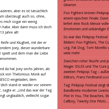
Gitarren
zieren, aber es ist tatsächlich
Foo Fighters krönen Pinkpop
bum überzeugt auch so, ohne,
einem epischen Finale: Dave
 es mich sogar ein wenig
liefert eine Rock-Messe volle
ben habe. Aber dann muss ich doch
Emotionen und unbändiger E
13 Jahre alt!
So war das Pinkpop Festival 
Bildern: Foo Fighters, The C
 Reife und Klugheit, mit der er
Leg, Fat Dog, Tom Morello 
 sondern Joey, dieser wunderbare
viele mehr
er spielt und dem man die Liebe
ufgenommen.
Zwischen roher Wucht und p
Magie: IDLES und The Cure 
nd da hat Joey sechs Jahren, als
zweiten Pinkpop-Tag – auße
Stück von Thelonious Monk auf
Editors, Franz Ferdinand u.v.
UNESCO eingeladen, dem
zlich stand er wieder vor seinem
Tag: Pinkpop-Festival zeigt 
“, sagte er. „Und das war der Tag
Bandbreite moderner Livemu
gt unglaublich, vielleicht sogar
Plot In You, The Beaches, Ele
Callboy, Twenty One Pilots…