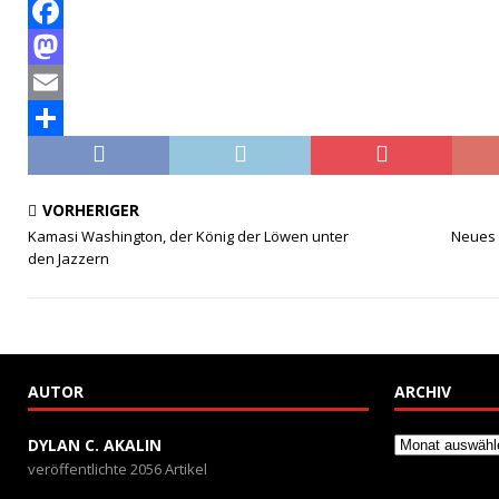
F
a
M
c
a
E
e
s
m
T
b
t
a
e
VORHERIGER
o
o
i
i
Kamasi Washington, der König der Löwen unter
Neues 
den Jazzern
o
d
l
l
k
o
e
n
n
AUTOR
ARCHIV
Archiv
DYLAN C. AKALIN
veröffentlichte 2056 Artikel