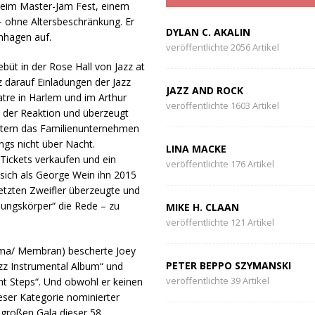
 beim Master-Jam Fest, einem
 ohne Altersbeschränkung. Er
DYLAN C. AKALIN
enhagen auf.
veröffentlichte 2056 Artikel
üt in der Rose Hall von Jazz at
z darauf Einladungen der Jazz
JAZZ AND ROCK
tre in Harlem und im Arthur
veröffentlichte 1603 Artikel
n der Reaktion und überzeugt
ltern das Familienunternehmen
ngs nicht über Nacht.
LINA MACKE
Tickets verkaufen und ein
veröffentlichte 176 Artikel
sich als George Wein ihn 2015
etzten Zweifler überzeugte und
Jungskörper“ die Rede – zu
MIKE H. CLAAN
veröffentlichte 121 Artikel
éma/ Membran) bescherte Joey
PETER BEPPO SZYMANSKI
zz Instrumental Album“ und
veröffentlichte 39 Artikel
nt Steps“. Und obwohl er keinen
ieser Kategorie nominierter
 großen Gala dieser 58.