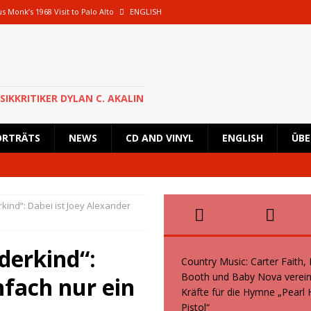
s Monk’s 1968 Visit to Palo Alto
ENGLISH
oth und Baby Nova vereinen ihre Kräfte für die Hymne „Pearl Handled Pistol“
 Rick Astley für eine besondere Show nach Deutschland zurück und wird in
SIKKRITIKER DYLAN C. AKALIN
en geplante Tour im Oktober 2026 ab
NEWS
ORTRÄTS
NEWS
CD AND VINYL
ENGLISH
ÜBE
s, Kid Creole and the Coconuts und Boogie Wonderstars machen den
wiegend italienische Fans machen den KunstRasen Bonn zu einem Platz der
ind“: Dabei ist Joey Alexander
derkind“:
Country Music: Carter Faith,
Booth und Baby Nova verein
nfach nur ein
Kräfte für die Hymne „Pearl
Pistol“