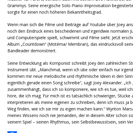
Grammys. Seine energische Solo-Piano-Improvisation begeisterte
sorgte für einen noch höheren Bekanntheitsgrad.
Wenn man sich die Filme und Beiträge auf Youtube über Joey an
noch den Eindruck eines bescheidenen und irgendwie normalen J
und Computerspiele spielt, schwimmt und Filme sieht. Jetzt ersch
Album „Countdown“ (Motéma/ Membran), das eindrucksvoll seine
Bandleader demonstriert.
Seine Entwicklung als Komponist schreibt Joey den zahlreichen S
Instrument übt. „Manchmal, wenn ich übe oder einfach nur irgend
kommen mir neue melodische und rhythmische Ideen in den Sinn 
eigentlich gerade einen Song schreibe“, sagt Joey Alexander. „Ich
zusammenhängt, dass ich so komponiere, wie ich es tue, weil ic
höre, die ich mag. Für mich ist es tatsächlich schwieriger, Stück
interpretieren als meine eigenen zu schreiben, denn ich muss ja 
Weg finden, wie ich sie mir zu eigen machen kann.“ Wynton Marsal
meines Wissens noch nie Jemanden, der in diesem Alter schon so 
seinem Spiel – seinen Rhythmus, sein Selbstbewusstsein, sein Ver