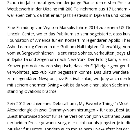
Schon im Jahr darauf gewann der junge Pianist den ersten Preis
Wettbewerb in der Ukraine mit 200 Teilnehmern aus 17 Ländern –
war eben zehn, da trat er auf Jazz-Festivals in Djakarta und Kop
Eine Einladung von Wynton Marsalis führte 2014 zu seinem US-Deb
Lincoln Center, wo er das Publikum so sehr begeisterte, dass kur
Foundation of America für ein Konzert im legendären Apollo Thea
Ashe Learning Center in der Gotham Hall folgten. Überwältigt vo
vom außergewöhnlichen Talent ihres Sohnes, verkauften Joeys E
in Djakarta und zogen um nach New York. Der Erfolg kam, allerdi
Konzertpromoter waren skeptisch, dass ein Elfjähriger genügend 
verwöhntes Jazz-Publikum begeistern könnte. Das Blatt wendete 
zum legendären Newport Jazz Festival einlud, wo Joey auch den l
mit seinem enormen Swing – oft ist da von einer „alten Seele im 
standing Ovations brachte.
Sein 2015 erschienenes Debütalbum „My Favorite Things“ (Mot
Alexander gleich zwei Grammy-Nominierungen – für das „Best Ja
„Best Improvised Solo“ für seine Version von John Coltranes „Gia
der beiden Preise gewann, sorgte er nicht nur als jüngster je in d
Musiker für Furore, sondern auch mit seinem Live-Auftritt bei der