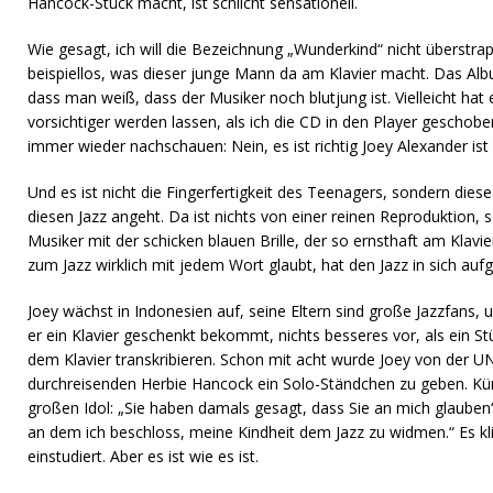
Hancock-Stück macht, ist schlicht sensationell.
Wie gesagt, ich will die Bezeichnung „Wunderkind“ nicht überstrapa
beispiellos, was dieser junge Mann da am Klavier macht. Das Al
dass man weiß, dass der Musiker noch blutjung ist. Vielleicht hat
vorsichtiger werden lassen, als ich die CD in den Player gescho
immer wieder nachschauen: Nein, es ist richtig Joey Alexander ist 
Und es ist nicht die Fingerfertigkeit des Teenagers, sondern diese
diesen Jazz angeht. Da ist nichts von einer reinen Reproduktion,
Musiker mit der schicken blauen Brille, der so ernsthaft am Klavi
zum Jazz wirklich mit jedem Wort glaubt, hat den Jazz in sich a
Joey wächst in Indonesien auf, seine Eltern sind große Jazzfans, u
er ein Klavier geschenkt bekommt, nichts besseres vor, als ein 
dem Klavier transkribieren. Schon mit acht wurde Joey von der 
durchreisenden Herbie Hancock ein Solo-Ständchen zu geben. Kür
großen Idol: „Sie haben damals gesagt, dass Sie an mich glauben
an dem ich beschloss, meine Kindheit dem Jazz zu widmen.“ Es klin
einstudiert. Aber es ist wie es ist.