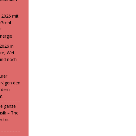
 2026 mit
 Grohl
r
nergie
2026 in
ure, Wet
und noch
urer
prägen den
rdem:
m.
die ganze
sik – The
ctric