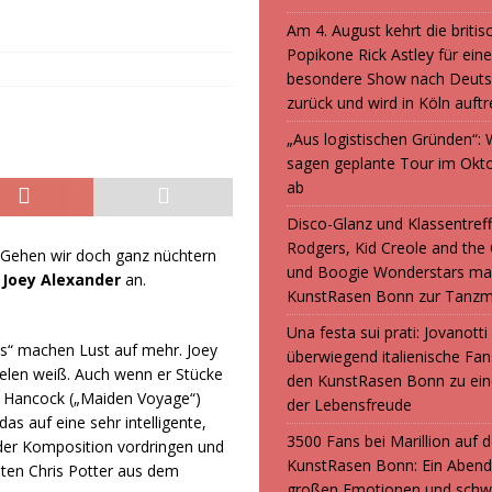
Am 4. August kehrt die britis
Popikone Rick Astley für ein
besondere Show nach Deuts
zurück und wird in Köln auft
„Aus logistischen Gründen“
sagen geplante Tour im Okt
ab
Disco-Glanz und Klassentreff
Rodgers, Kid Creole and the
 Gehen wir doch ganz nüchtern
und Boogie Wonderstars ma
n
Joey Alexander
an.
KunstRasen Bonn zur Tanzm
Una festa sui prati: Jovanott
ts“ machen Lust auf mehr. Joey
überwiegend italienische F
ielen weiß. Auch wenn er Stücke
den KunstRasen Bonn zu ein
ie Hancock („Maiden Voyage“)
der Lebensfreude
as auf eine sehr intelligente,
3500 Fans bei Marillion auf
m der Komposition vordringen und
KunstRasen Bonn: Ein Abend
ten Chris Potter aus dem
großen Emotionen und sch