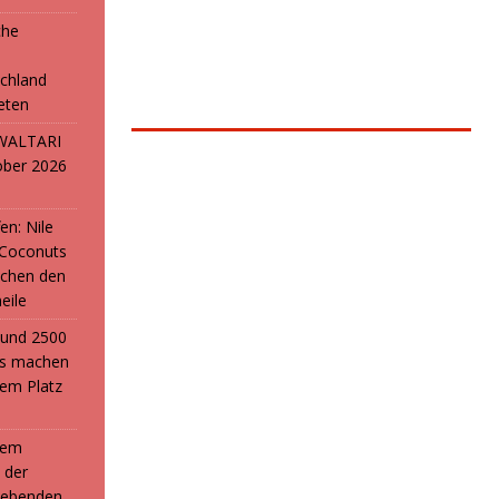
che
e
chland
reten
: WALTARI
ober 2026
en: Nile
 Coconuts
chen den
eile
i und 2500
ans machen
em Platz
 dem
 der
webenden