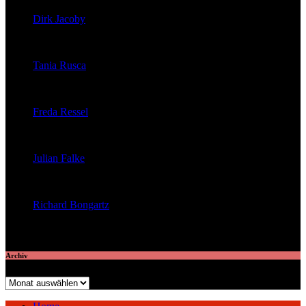
Dirk Jacoby
veröffentlichte 32 Artikel
Tania Rusca
veröffentlichte 29 Artikel
Freda Ressel
veröffentlichte 23 Artikel
Julian Falke
veröffentlichte 8 Artikel
Richard Bongartz
veröffentlichte 7 Artikel
Archiv
Archiv