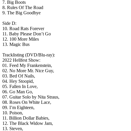
7. Big Boots
8. Rules Of The Road
9. The Big Goodbye
Side D:
10. Road Rats Forever
11. Baby Please Don’t Go
12. 100 More Miles
13. Magic Bus
Tracklisting (DVD/Blu-ray):
2022 Hellfest Show:
01. Feed My Frankenstein,
02. No More Mr. Nice Guy,
03. Bed Of Nails,
04. Hey Stoopid,
05. Fallen In Love,
06. Go Man Go,
07. Guitar Solo by Nita Straus,
08. Roses On White Lace,
09. I’m Eighteen,
10. Poison,
11. Billion Dollar Babies,
12. The Black Widow Jam,
13. Steven,