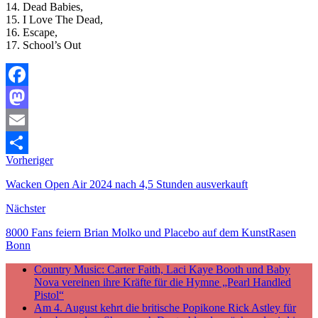
14. Dead Babies,
15. I Love The Dead,
16. Escape,
17. School’s Out
Facebook
Mastodon
Email
Vorheriger
Teilen
Wacken Open Air 2024 nach 4,5 Stunden ausverkauft
Nächster
8000 Fans feiern Brian Molko und Placebo auf dem KunstRasen
Bonn
Country Music: Carter Faith, Laci Kaye Booth und Baby
Nova vereinen ihre Kräfte für die Hymne „Pearl Handled
Pistol“
Am 4. August kehrt die britische Popikone Rick Astley für