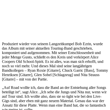
Produziert wieder von seinem Langzeitkumpel Bob Ezrin, wurde
das Album mit seiner aktuellen Touring-Band geschrieben,
komponiert und aufgenommen. Mit seiner Entschlossenheit und
jeder Menge Gusto, schließt es den Kreis und verkörpert Alice
Coopers Old School-Spirit. Es ist alles, was man sich erhofft, und
noch so viel mehr. Und dieses Mal sind seine langjährigen
Bandkollegen – Ryan Roxie [Gitarre], Chuck Garric [Bass], Tommy
Henriksen [Gitarre], Glen Sobel [Schlagzeug] und Nita Strauss
[Gitarre] – mit von der Partie.
„Auf Road wollte ich, dass die Band an der Entstehung aller Songs
beteiligt ist“, sagt Alice. „Ich sehe die Jungs und Nita nur, wenn wir
auf Tour sind. Ich wollte also, dass sie so tight wie bei den Live-
Gigs sind, aber eben mit ganz neuem Material. Genau das war der
Ansatz für diese Platte. Wenn man eine Band hat, die so fantastisch
wie meine ist, sollte