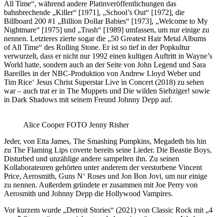
All Time“, während andere Platinveröffentlichungen das
bahnbrechende „Killer“ [1971], „School’s Out“ [1972], die
Billboard 200 #1 „Billion Dollar Babies“ [1973], „Welcome to My
Nightmare“ [1975] und „Trash“ [1989] umfassen, um nur einige zu
nennen. Letzteres zierte sogar die „50 Greatest Hair Metal Albums
of All Time“ des Rolling Stone. Er ist so tief in der Popkultur
verwurzelt, dass er nicht nur 1992 einen kultigen Auftritt in Wayne’s
World hatte, sondern auch an der Seite von John Legend und Sara
Bareilles in der NBC-Produktion von Andrew Lloyd Weber und
Tim Rice‘ Jesus Christ Superstar Live in Concert (2018) zu sehen
war – auch trat er in The Muppets und Die wilden Siebziger! sowie
in Dark Shadows mit seinem Freund Johnny Depp auf.
Alice Cooper FOTO Jenny Risher
Jeder, von Etta James, The Smashing Pumpkins, Megadeth bis hin
zu The Flaming Lips coverte bereits seine Lieder. Die Beastie Boys,
Disturbed und unzählige andere sampelten ihn. Zu seinen
Kollaborateuren gehörten unter anderem der verstorbene Vincent
Price, Aerosmith, Guns N‘ Roses und Jon Bon Jovi, um nur einige
zu nennen. Außerdem gründete er zusammen mit Joe Perry von
Aerosmith und Johnny Depp die Hollywood Vampires.
Vor kurzem wurde „Detroit Stories“ (2021) von Classic Rock mit „4