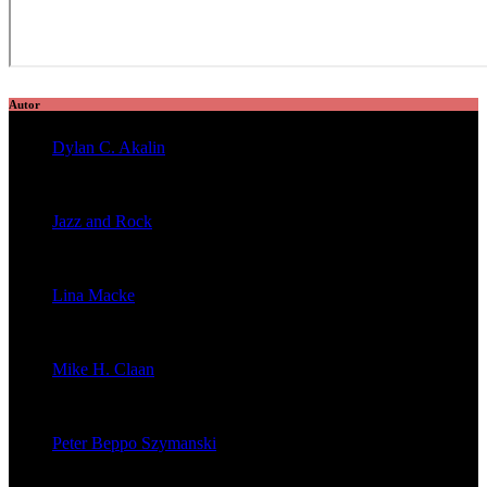
Autor
Dylan C. Akalin
veröffentlichte 2056 Artikel
Jazz and Rock
veröffentlichte 1603 Artikel
Lina Macke
veröffentlichte 176 Artikel
Mike H. Claan
veröffentlichte 121 Artikel
Peter Beppo Szymanski
veröffentlichte 39 Artikel