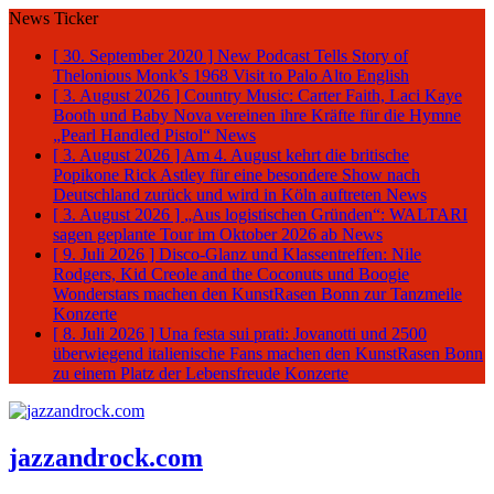
News Ticker
[ 30. September 2020 ]
New Podcast Tells Story of
Thelonious Monk’s 1968 Visit to Palo Alto
English
[ 3. August 2026 ]
Country Music: Carter Faith, Laci Kaye
Booth und Baby Nova vereinen ihre Kräfte für die Hymne
„Pearl Handled Pistol“
News
[ 3. August 2026 ]
Am 4. August kehrt die britische
Popikone Rick Astley für eine besondere Show nach
Deutschland zurück und wird in Köln auftreten
News
[ 3. August 2026 ]
„Aus logistischen Gründen“: WALTARI
sagen geplante Tour im Oktober 2026 ab
News
[ 9. Juli 2026 ]
Disco-Glanz und Klassentreffen: Nile
Rodgers, Kid Creole and the Coconuts und Boogie
Wonderstars machen den KunstRasen Bonn zur Tanzmeile
Konzerte
[ 8. Juli 2026 ]
Una festa sui prati: Jovanotti und 2500
überwiegend italienische Fans machen den KunstRasen Bonn
zu einem Platz der Lebensfreude
Konzerte
jazzandrock.com