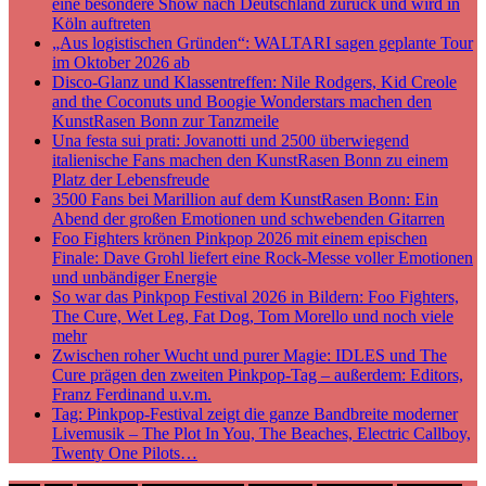
eine besondere Show nach Deutschland zurück und wird in
Köln auftreten
„Aus logistischen Gründen“: WALTARI sagen geplante Tour
im Oktober 2026 ab
Disco-Glanz und Klassentreffen: Nile Rodgers, Kid Creole
and the Coconuts und Boogie Wonderstars machen den
KunstRasen Bonn zur Tanzmeile
Una festa sui prati: Jovanotti und 2500 überwiegend
italienische Fans machen den KunstRasen Bonn zu einem
Platz der Lebensfreude
3500 Fans bei Marillion auf dem KunstRasen Bonn: Ein
Abend der großen Emotionen und schwebenden Gitarren
Foo Fighters krönen Pinkpop 2026 mit einem epischen
Finale: Dave Grohl liefert eine Rock-Messe voller Emotionen
und unbändiger Energie
So war das Pinkpop Festival 2026 in Bildern: Foo Fighters,
The Cure, Wet Leg, Fat Dog, Tom Morello und noch viele
mehr
Zwischen roher Wucht und purer Magie: IDLES und The
Cure prägen den zweiten Pinkpop-Tag – außerdem: Editors,
Franz Ferdinand u.v.m.
Tag: Pinkpop-Festival zeigt die ganze Bandbreite moderner
Livemusik – The Plot In You, The Beaches, Electric Callboy,
Twenty One Pilots…