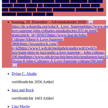
Berlin
Bonn
Cem Akalin
Crossroads Festival
Deep Purple
Dream Theater
Frank Zappa
Hamburg
Harmonie
Interview
Jazz
Jazz and Rock
jazzandrock.com
Jazzfest
Jazzfest
Bonn
Jazz und Rock
Konzert
Kunst!Rasen
Kunst!Rasen Bonn
KunstRasen Bonn
Köln
Miles Davis
neues Album
Rockpalast
WDR
Sonntag, 20. Dezember – Adventskalender 2020:
[…]
https://de.wikipedia.org/wiki/A_Love_Supremehttps://www.deu
love-supreme-john-coltranes-musikalisches.932.de.html?
dram:article_id=305615https://www.laut.de/John-
Coltrane/Alben/A-Love-Supreme-
38684http://jazzandrock.com/?
p=42https://www1.wdr.de/mediathek/audio/wdr3/wdr3-
jazz/giant-steps-in-jazz/audio-a-love-supreme—john-coltrane-
100.htmlhttps://www.ndr.de/nachrichten/info/sendungen/jazz/Di
Dozen-8-John-Coltranes-A-Love-Supreme,coltrane100.html
[…]
Dylan C. Akalin
veröffentlichte 2056 Artikel
Jazz and Rock
veröffentlichte 1603 Artikel
Lina Macke