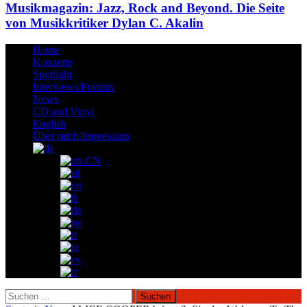
Musikmagazin: Jazz, Rock and Beyond. Die Seite
von Musikkritiker Dylan C. Akalin
Home
Konzerte
Spotlight
Interviews/Porträts
News
CD and Vinyl
English
Über mich/Impressum
Suchen
nach: