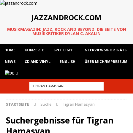
JAZZANDROCK.COM
MUSIKMAGAZIN: JAZZ, ROCK AND BEYOND. DIE SEITE VON
MUSIKKRITIKER DYLAN C. AKALIN
HOME
KONZERTE
SPOTLIGHT
INTERVIEWS/PORTRÄTS
NEWS
CD AND VINYL
ENGLISH
ÜBER MICH/IMPRESSUM
STARTSEITE
Suche
Tigran Hamasyan
Suchergebnisse für
Tigran
Hamasyan