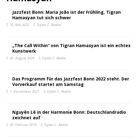
Jazzfest Bonn: Maria João ist der Frühling, Tigran
Hamasyan tut sich schwer
10. Mai 2022
Dylan C. Akalin
„The Call Within“ von Tigran Hamasyan ist ein echtes
Kunstwerk
20. August 2020
Dylan C. Akalin
Das Programm für das Jazzfest Bonn 2022 steht. Der
Vorverkauf startet am Samstag
1. Dezember 2021
Dylan C. Akalin
Nguyên Lê in der Harmonie Bonn: Deutschlandradio
zeichnet auf
20. Februar 2019
Dylan C. Akalin