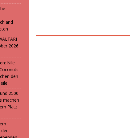
che
e
chland
reten
: WALTARI
ober 2026
en: Nile
 Coconuts
chen den
eile
i und 2500
ans machen
em Platz
 dem
 der
webenden