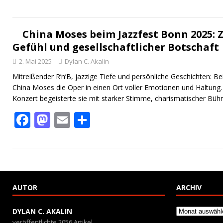
ac
as
m
ei
e
to
ai
le
b
d
l
n
China Moses beim Jazzfest Bonn 2025: 
Gefühl und gesellschaftlicher Botschaft
o
o
2. Mai 2025
Dylan C. Akalin
o
n
Mitreißender R’n’B, jazzige Tiefe und persönliche Geschichten: 
k
China Moses die Oper in einen Ort voller Emotionen und Haltung.
Konzert begeisterte sie mit starker Stimme, charismatischer Bü
F
M
E
T
ac
as
m
ei
e
to
ai
le
b
d
l
n
o
o
AUTOR
ARCHIV
o
n
k
Archiv
DYLAN C. AKALIN
veröffentlichte 2056 Artikel