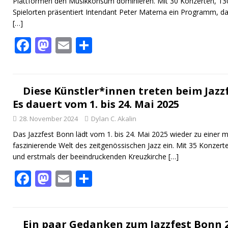
Plattformen den Musikkonsum dominieren. Mit 30 Konzerten, 130
Spielorten präsentiert Intendant Peter Materna ein Programm, da
[…]
F
M
E
T
ac
as
m
ei
e
to
ai
le
b
d
l
n
Diese Künstler*innen treten beim Jazzf
Es dauert vom 1. bis 24. Mai 2025
o
o
28. November 2024
Dylan C. Akalin
o
n
Das Jazzfest Bonn lädt vom 1. bis 24. Mai 2025 wieder zu einer m
k
faszinierende Welt des zeitgenössischen Jazz ein. Mit 35 Konzert
und erstmals der beeindruckenden Kreuzkirche
[…]
F
M
E
T
ac
as
m
ei
e
to
ai
le
b
d
l
n
Ein paar Gedanken zum Jazzfest Bonn 