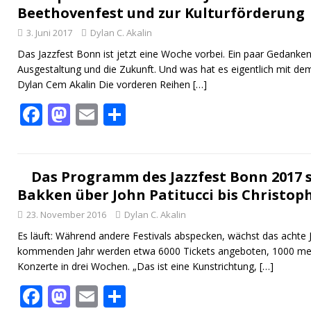
Beethovenfest und zur Kulturförderung
o
o
3. Juni 2017
Dylan C. Akalin
o
n
Das Jazzfest Bonn ist jetzt eine Woche vorbei. Ein paar Gedanke
k
Ausgestaltung und die Zukunft. Und was hat es eigentlich mit d
Dylan Cem Akalin Die vorderen Reihen
[…]
F
M
E
T
ac
as
m
ei
e
to
ai
le
b
d
l
n
Das Programm des Jazzfest Bonn 2017 
Bakken über John Patitucci bis Christoph
o
o
23. November 2016
Dylan C. Akalin
o
n
Es läuft: Während andere Festivals abspecken, wächst das achte 
k
kommenden Jahr werden etwa 6000 Tickets angeboten, 1000 meh
Konzerte in drei Wochen. „Das ist eine Kunstrichtung,
[…]
F
M
E
T