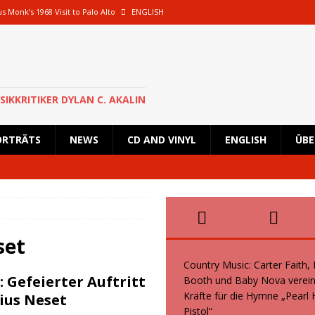
s Monk’s 1968 Visit to Palo Alto
ENGLISH
oth und Baby Nova vereinen ihre Kräfte für die Hymne „Pearl Handled Pistol“
 Rick Astley für eine besondere Show nach Deutschland zurück und wird in
SIKKRITIKER DYLAN C. AKALIN
en geplante Tour im Oktober 2026 ab
NEWS
ORTRÄTS
NEWS
CD AND VINYL
ENGLISH
ÜBE
s, Kid Creole and the Coconuts und Boogie Wonderstars machen den
wiegend italienische Fans machen den KunstRasen Bonn zu einem Platz der
set
Country Music: Carter Faith,
: Gefeierter Auftritt
Booth und Baby Nova verein
Kräfte für die Hymne „Pearl
ius Neset
Pistol“