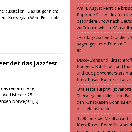
Am 4. August kehrt die britis
rausstellen? Das ist gar nicht
Popikone Rick Astley für ein
it dem Norwegian Wind Ensemble
besondere Show nach Deuts
zurück und wird in Köln auft
„Aus logistischen Gründen“
sagen geplante Tour im Okt
ab
Disco-Glanz und Klassentreff
eendet das Jazzfest
Rodgers, Kid Creole and the
und Boogie Wonderstars ma
KunstRasen Bonn zur Tanzm
en das renommierte
Una festa sui prati: Jovanott
die Liste der 25
überwiegend italienische F
ebenden Norweger
[…]
den KunstRasen Bonn zu ein
der Lebensfreude
3500 Fans bei Marillion auf
KunstRasen Bonn: Ein Abend
großen Emotionen und sch