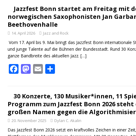
e
to
ai
le
b
d
l
n
Jazzfest Bonn startet am Freitag mit 
norwegischen Saxophonisten Jan Garbar
o
o
Beethovenhalle
o
n
14. April 2026
Jazz and Rock
k
Vom 17. April bis 9. Mai bringt das Jazzfest Bonn internationale
und junge Talente auf die Bühnen der Bundesstadt. Rund 30 Konze
ganze Bandbreite des aktuellen Jazz.
[…]
F
M
E
T
ac
as
m
ei
e
to
ai
le
b
d
l
n
30 Konzerte, 130 Musiker*innen, 11 Spi
Programm zum Jazzfest Bonn 2026 steht e
o
o
großen Namen gegen die Algorithmisier
o
n
20. November 2025
Dylan C. Akalin
k
Das Jazzfest Bonn 2026 setzt ein kraftvolles Zeichen in einer Zeit