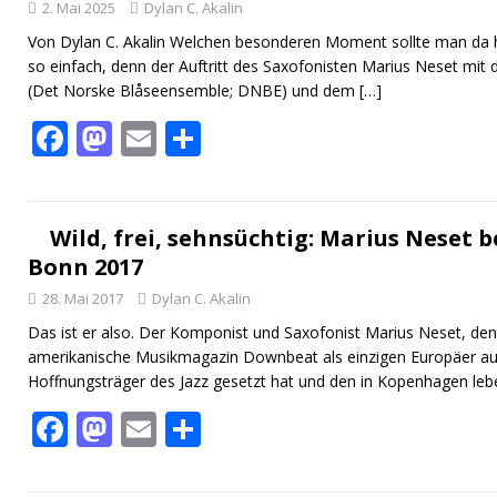
2. Mai 2025
Dylan C. Akalin
Von Dylan C. Akalin Welchen besonderen Moment sollte man da he
so einfach, denn der Auftritt des Saxofonisten Marius Neset m
(Det Norske Blåseensemble; DNBE) und dem
[…]
F
M
E
T
ac
as
m
ei
e
to
ai
le
b
d
l
n
Wild, frei, sehnsüchtig: Marius Neset b
Bonn 2017
o
o
28. Mai 2017
Dylan C. Akalin
o
n
Das ist er also. Der Komponist und Saxofonist Marius Neset, d
k
amerikanische Musikmagazin Downbeat als einzigen Europäer auf 
Hoffnungsträger des Jazz gesetzt hat und den in Kopenhagen l
F
M
E
T
ac
as
m
ei