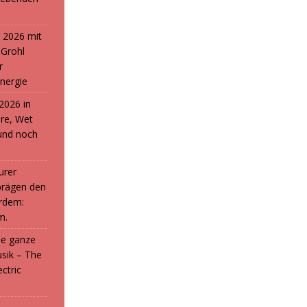
 2026 mit
 Grohl
r
nergie
2026 in
ure, Wet
und noch
urer
prägen den
rdem:
m.
die ganze
sik – The
ctric